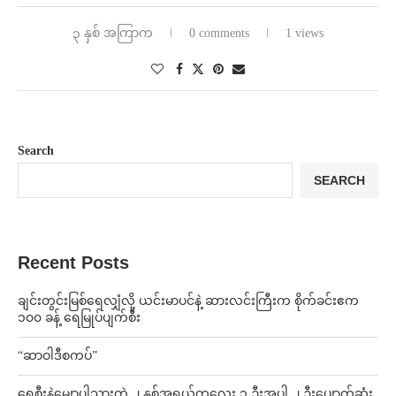
၃ နှစ် အကြာက
0 comments
1 views
Search
SEARCH
Recent Posts
ချင်းတွင်းမြစ်ရေလျှံလို့ ယင်းမာပင်နဲ့ ဆားလင်းကြီးက စိုက်ခင်းဧက
၁၀၀ ခန့် ရေမြုပ်ပျက်စီး
“ဆာဝါဒီစကပ်”
ရေစီးနဲ့မျောပါသွားတဲ့ ၂ နှစ်အရွယ်ကလေး ၁ ဦးအပါ ၂ ဦးပျောက်ဆုံး