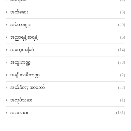
အက်ဆေး
(3)
အင်တာဗျူး
(20)
အညာရနံ့ စာရနံ့
(6)
အတွေးအမြင်
(14)
အထူးကဏ္ဍ
(78)
အမျိုးသမီးကဏ္ဍ
(2)
အယ်ဒီတာ့ အာဘော်
(22)
အလုပ်သမား
(1)
အားကစား
(131)