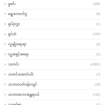
မှုခင်း
(292)
ရွေးကောက်ပွဲ
(9)
ရုပ်ပုံလွှာ
(1)
ရုပ်သံ
(547)
လူမျိုးရေးရာ
(2)
လူ့အခွင့်အရေး
(1)
သတင်း
(4,891)
သတင်းဆောင်းပါး
(7)
သဘာဝပတ်ဝန်းကျင်
(19)
သဘာဝဘေးအန္တရာယ်
(141)
သရော်စာ
(2)