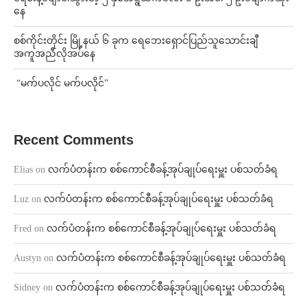
နေ
စစ်ကိုင်းတိုင်း မြို့နယ် ၆ ခုက ရေဘေးရှောင်ပြည်သူသောင်းချီ
အကူအညီလိုအပ်နေ
⁨ ⁨“မက်ပလိုင် မက်ပလိုင်”
Recent Comments
Elias
on
လက်ပံတန်းက စစ်ကောင်စီခန့်အုပ်ချုပ်ရေးမှူး ပစ်သတ်ခံရ
Luz
on
လက်ပံတန်းက စစ်ကောင်စီခန့်အုပ်ချုပ်ရေးမှူး ပစ်သတ်ခံရ
Fred
on
လက်ပံတန်းက စစ်ကောင်စီခန့်အုပ်ချုပ်ရေးမှူး ပစ်သတ်ခံရ
Austyn
on
လက်ပံတန်းက စစ်ကောင်စီခန့်အုပ်ချုပ်ရေးမှူး ပစ်သတ်ခံရ
Sidney
on
လက်ပံတန်းက စစ်ကောင်စီခန့်အုပ်ချုပ်ရေးမှူး ပစ်သတ်ခံရ