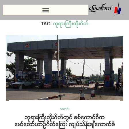
Home
»
ဘုရားကြီးတိုးဂိတ်
TAG:
ဘုရားကြီးတိုးဂိတ်
သတင်း
ဘုရားကြီးတိုးဂိတ်တွင် စစ်ကောင်စီက
မော်တော်ယာဉ်ဂိတ်ကြေး ကျပ်သိန်းချီကောက်ခံ