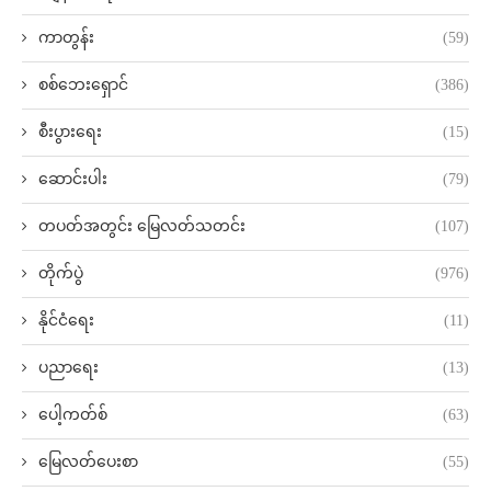
ကာတွန်း
(59)
စစ်ဘေးရှောင်
(386)
စီးပွားရေး
(15)
ဆောင်းပါး
(79)
တပတ်အတွင်း မြေလတ်သတင်း
(107)
တိုက်ပွဲ
(976)
နိုင်ငံရေး
(11)
ပညာရေး
(13)
ပေါ့ကတ်စ်
(63)
မြေလတ်ပေးစာ
(55)