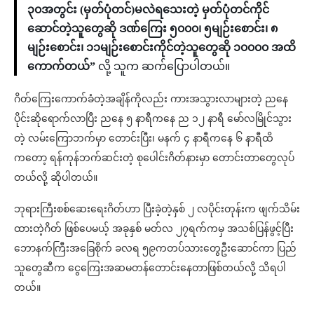
၃၀အတွင်း (မှတ်ပုံတင်)မလဲရသေးတဲ့ မှတ်ပုံတင်ကိုင်
ဆောင်တဲ့သူတွေဆို ဒဏ်ကြေး ၅၀၀၀၊ ၅မျဉ်းစောင်း၊ ၈
မျဉ်းစောင်း၊ ၁၁မျဉ်းစောင်းကိုင်တဲ့သူတွေဆို ၁၀၀၀၀ အထိ
ကောက်တယ်”
လို့ သူက ဆက်ပြောပါတယ်။
ဂိတ်ကြေးကောက်ခံတဲ့အချိန်ကိုလည်း ကားအသွားလာများတဲ့ ညနေ
ပိုင်းဆိုရောက်လာပြီး ညနေ ၅ နာရီကနေ ည ၁၂ နာရီ မော်လမြိုင်သွား
တဲ့ လမ်းကြောဘက်မှာ တောင်းပြီး၊ မနက် ၄ နာရီကနေ ၆ နာရီထိ
ကတော့ ရန်ကုန်ဘက်ဆင်းတဲ့ စုပေါင်းဂိတ်နားမှာ တောင်းတာတွေလုပ်
တယ်လို့ ဆိုပါတယ်။
ဘုရားကြီးစစ်ဆေးရေးဂိတ်ဟာ ပြီးခဲ့တဲ့နှစ် ၂ လပိုင်းတုန်းက ဖျက်သိမ်း
ထားတဲ့ဂိတ် ဖြစ်ပေမယ့် အခုနှစ် မတ်လ ၂၇ရက်ကမှ အသစ်ပြန်ဖွင့်ပြီး
ဘောနက်ကြီးအခြေစိုက် ခလရ ၅၉ကတပ်သားတွေဦးဆောင်ကာ ပြည်
သူတွေဆီက ငွေကြေးအဆမတန်တောင်းနေတာဖြစ်တယ်လို့ သိရပါ
တယ်။