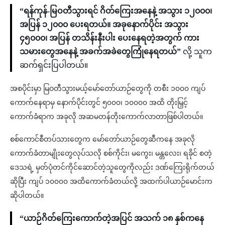
“ရန်ကုန်-မြဝတီသွားရင် ဂိတ်ကြေးအနေနဲ့ အသွား ၁၂၀၀၀၊
အပြန် ၁၂၀၀၀ ပေးရတယ်။ အခုနောက်ပိုင်း အသွား
၄၅၀၀၀၊ အပြန် တသိန်းနီးပါး ပေးနေရတဲ့အတွက် ကား
သမားတွေအနေနဲ့ အခက်အခဲတွေကြုံနေရတယ်”
လို့ သူက
ဆက်ရှင်းပြပါတယ်။
အစပိုင်းမှာ မြဝတီသွားမယ့်မော်တော်ယာဉ်တွေကို တစီး ၁၀၀၀ ကျပ်
ကောက်နေရာမှ နောက်ပိုင်းတွင် ၅၀၀၀၊ ၁၀၀၀၀ အထိ တိုးမြှင့်
ကောက်ခံရာက အခုလို အဆမတန်တိုးကောက်လာတာဖြစ်ပါတယ်။
စစ်ကောင်စီတပ်သားတွေက မော်တော်ယာဉ်တွေဆီကနေ အခုလို
ကောက်ခံတာမျိုးတွေလုပ်သလို စစ်ကိုင်း၊ မကွေး၊ မန္တလေး၊ ရခိုင် စတဲ့
ဒေသရဲ့ မှတ်ပုံတင်ကိုင်ဆောင်တဲ့သူတွေကိုလည်း ဒဏ်ကြေးရိုက်တယ်
ဆိုပြီး ကျပ် ၁၀၀၀၀ အထိကောက်ခံတယ်လို့ အထက်ပါယာဉ်မောင်းက
ဆိုပါတယ်။
“ယာဉ်ဂိတ်ကြေးကောက်တဲ့အပြင် အသက် ၁၈ နှစ်ကနေ