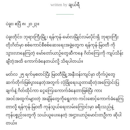
written by
ချယ်ရီ
ပဲခူး၊ ဧပြီ ၈၊ ၂၀၂၃။
ပဲခူးတိုင်း၊ ဘုရားကြီးမြို့၊ ရန်ကုန်-မော်လမြိုင်လမ်းပိုင်းရှိ ဘုရားကြီး
တိုးဂိတ်မှာ စစ်ကောင်စီစစ်ဆေးရေးအဖွဲ့တွေက ရန်ကုန်-မြဝတီ ကို
သွားလာနေကြတဲ့ မော်တော်ယာဉ်တွေဆီကနေ ဂိတ်ကြေးကို ကျပ်သိန်း
ချီတဲ့အထိ ကောက်ခံနေတယ်လို့ သိရပါတယ်။
မတ်လ ၂၅ ရက်မှစတင်ပြီး မြဝတီမြို့အနီးဝန်းကျင်မှာ တိုက်ပွဲတွေ
ဆက်တိုက်ဖြစ်ပွားနေတဲ့အတွက် လုံခြုံရေးယူတာဆိုတဲ့အကြောင်းပြ
ချက်နဲ့ ဂိတ်ထိုင်ကာ ငွေကြေးကောက်ခံနေတာဖြစ်ပြီး ကား
အဝင်အထွက်များတဲ့ အချိန်တွေကိုရွေးကာ ကင်းစောင့်ကောက်ခံနေကြ
တာလို့ ရန်ကုန်-မြဝတီ ကုန်သွယ်ရေးလမ်းကြောင်းမှာ ခရီးသည်နဲ့
ကုန်ပစ္စည်းတွေကို သယ်ယူပေးနေတဲ့ အဌားယာဉ်မောင်းတဦးက ဆိုပါ
တယ်။