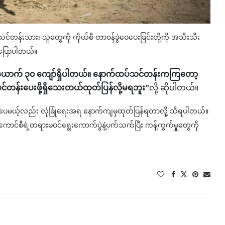
သင်တန်းသား၊ သူတွေကို ကိုယ်စီ တာ၀န်ခွဲဝေပေးခြင်းတို့ကို အသီးသီး
ုပြောပါတယ်။
း အ‌ယောက် ၃၀ ကျော်ရှိပါတယ်။ နောက်ထပ်သင်တန်းကကြတော့
တန်းပေးဖို့ရှိသေးတယ်ထုတ်ပြန်လို့မရဘူး”
လို့ ဆိုပါတယ်။
ခဲ့ပေမယ့်လည်း လုံခြုံရေးအရ နောက်ကျမှထုတ်ပြန်ရတာလို့ သိရပါတယ်။
င်စီရဲ့တရားမဝင်ရွေးကောက်ပွဲနဲ့ပက်သက်ပြီး ကန့်ကွက်မှုတွေကို