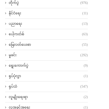
တိုက်ပွဲ
(976)
နိုင်ငံရေး
(11)
ပညာရေး
(13)
ပေါ့ကတ်စ်
(63)
မြေလတ်ပေးစာ
(55)
မှုခင်း
(292)
ရွေးကောက်ပွဲ
(9)
ရုပ်ပုံလွှာ
(1)
ရုပ်သံ
(547)
လူမျိုးရေးရာ
(2)
လူ့အခွင့်အရေး
(1)