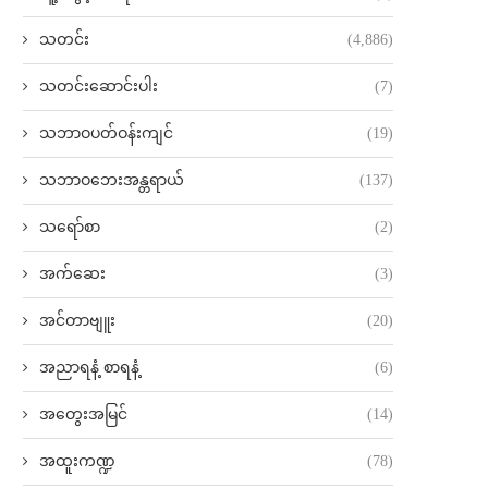
သတင်း
(4,886)
သတင်းဆောင်းပါး
(7)
သဘာဝပတ်ဝန်းကျင်
(19)
သဘာဝဘေးအန္တရာယ်
(137)
သရော်စာ
(2)
အက်ဆေး
(3)
အင်တာဗျူး
(20)
အညာရနံ့ စာရနံ့
(6)
အတွေးအမြင်
(14)
အထူးကဏ္ဍ
(78)