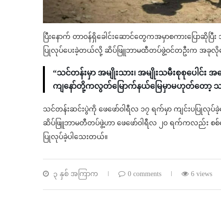
ပြီးနောက် တာ၀န်ရှိခေါင်းဆောင်‌‌တွေကအမှာစကားပြောဆိုပြီး 
ပြုလုပ်ပေးခဲ့တယ်လို့ ဆိပ်ဖြူဘာမထီတပ်ဖွဲ့ဝင်တဦးက အခုလိ
“သင်တန်းမှာ အမျိုးသား၊ အမျိုးသမီးစုစု‌ပေါင်
ကျနော်တို့ကလွတ်မြောက်နယ်မြေမှာမဟုတ်တော့ သင်
သင်တန်းဆင်းပွဲကို ဖေဖော်ဝါရီလ ၁၇ ရက်မှာ ကျင်းပပြုလုပ်
ဆိပ်ဖြူဘာမတီတပ်ဖွဲ့ဟာ ဖေဖော်ဝါရီလ ၂၀ ရက်ကလည်း စစ်ကော
ပြုလုပ်ခဲ့ပါသေးတယ်။
၃ နှစ် အကြာက
0 comments
6 views