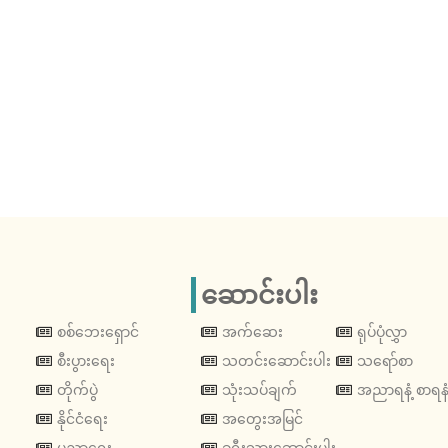
ဆောင်းပါး
စစ်ဘေးရှောင်
အက်ဆေး
ရုပ်ပုံလွှာ
စီးပွားရေး
သတင်းဆောင်းပါး
သရော်စာ
တိုက်ပွဲ
သုံးသပ်ချက်
အညာရနံ့ စာရနံ
နိုင်ငံရေး
အတွေးအမြင်