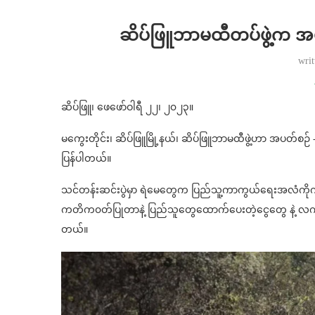
ဆိပ်ဖြူဘာမထီတပ်ဖွဲ့က အပ
wri
ဆိပ်ဖြူ၊ ဖေဖော်ဝါရီ ၂၂၊ ၂၀၂၃။
မကွေးတိုင်း၊ ဆိပ်ဖြူမြို့နယ်၊ ဆိပ်ဖြူဘာမထီဖွဲ့ဟာ အပတ်စဉ်
ပြန်ပါတယ်။
သင်တန်းဆင်းပွဲမှာ ရဲမေတွေက ပြည်သူ့ကာကွယ်ရေးအလံကိုကိုင်
ကတိက၀တ်ပြုတာနဲ့ ပြည်သူတွေထောက်ပေးတဲ့ငွေတွေ နဲ့ လက်လု
တယ်။