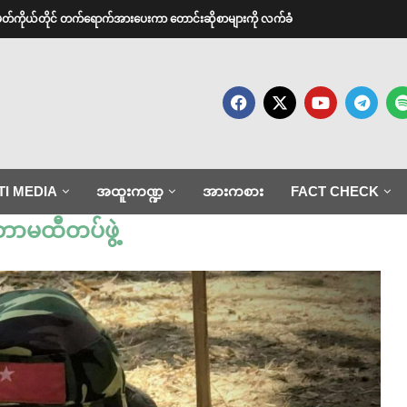
အမတ်ကိုယ်တိုင် တက်ရောက်အားပေးကာ တောင်းဆိုစာများကို လက်ခံ
TI MEDIA
အထူးကဏ္ဍ
အားကစား
FACT CHECK
ဘာမထီတပ်ဖွဲ့