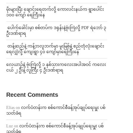
⁨မိုးများပြီး ချောင်းရေတက်လို့ ကောလင်းနယ်က ရွာပေါင်း
၁၀၀ ကျော် ရေကြီးနေ
⁩ ⁨ပေါက်ခေါင်းမှာ စစ်တပ်က ဒရုန်းနဲ့ဗုံးကြဲလို့ PDF ရဲဘော် ၃
ဦးဒဏ်ရာရ
⁩ ⁨တန့်ဆည်နဲ့ ကန့်ဘလူဘက်မှာ မူးမြစ်နဲ့ စည်တုံလုံးချောင်း
ရေလျှံလို့ ကျေးရွာ ၄၀ ကျော်မှာရေကြီးနေ
⁨လေယာဉ်နဲ့ ဗုံးကြဲလို့ ၁ နှစ်သားကလေးအပါအဝင် ကလေး
ငယ် ၂ ဦးနဲ့ လူကြီး ၄ ဦးဒဏ်ရာရ
Recent Comments
Elias
on
လက်ပံတန်းက စစ်ကောင်စီခန့်အုပ်ချုပ်ရေးမှူး ပစ်
သတ်ခံရ
Luz
on
လက်ပံတန်းက စစ်ကောင်စီခန့်အုပ်ချုပ်ရေးမှူး ပစ်
သတ်ခံရ