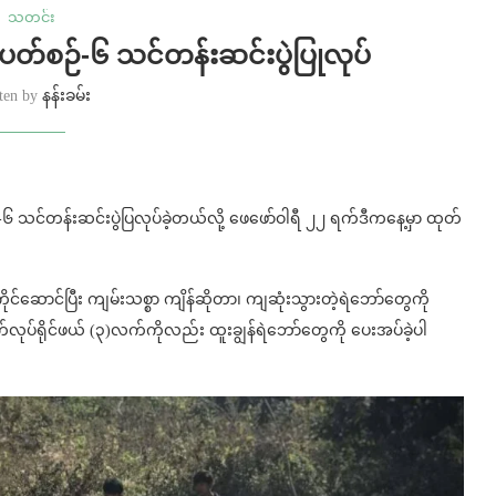
သတင်း
တ်စဉ်-၆ သင်တန်းဆင်းပွဲပြုလုပ်
tten by
နန်းခမ်း
 -၆ သင်တန်းဆင်းပွဲပြလုပ်ခဲ့တယ်လို့ ဖေဖော်ဝါရီ ၂၂ ရက်ဒီကနေ့မှာ ထုတ်
ဆောင်ပြီး ကျမ်းသစ္စာ ကျိန်ဆိုတာ၊ ကျဆုံးသွားတဲ့ရဲဘော်‌တွေကို
ပ်ရိုင်ဖယ် (၃)လက်ကိုလည်း ထူးချွန်ရဲဘော်တွေကို ပေးအပ်ခဲ့ပါ