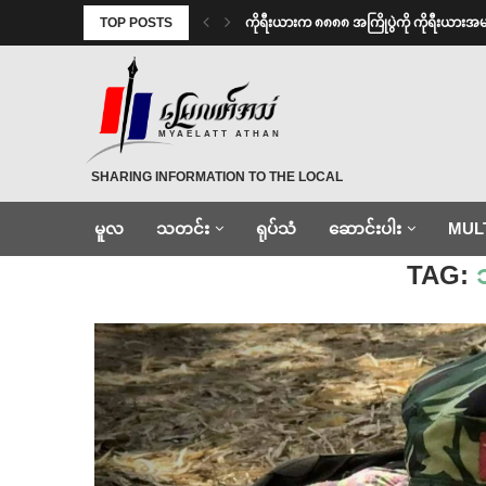
TOP POSTS
ကိုရီးယားက ၈၈၈၈ အကြိုပွဲကို ကိုရီးယား
MYAELATT ATHAN
SHARING INFORMATION TO THE LOCAL
မူလ
သတင်း
ရုပ်သံ
ဆောင်းပါး
MUL
Home
»
ဘာမထီတပ်ဖွဲ့
TAG: