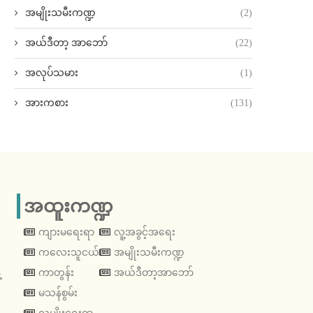
အမျိုးသမီးကဏ္ဍ
(2)
အယ်ဒီတာ့ အာဘော်
(22)
အလုပ်သမား
(1)
အားကစား
(131)
အထူးကဏ္ဍ
ကျားမရေးရာ
လူ့အခွင့်အရေး
ကလေးသူငယ်
အမျိုးသမီးကဏ္ဍ
့
ကာတွန်း
အယ်ဒီတာ့အာဘော်
မသန်စွမ်း