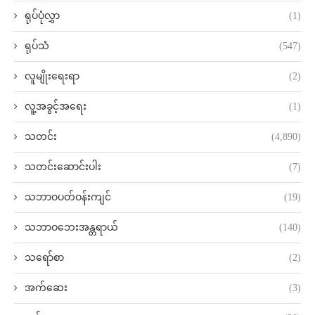
ရုပ်ပုံလွှာ
(1)
ရုပ်သံ
(547)
လူမျိုးရေးရာ
(2)
လူ့အခွင့်အရေး
(1)
သတင်း
(4,890)
သတင်းဆောင်းပါး
(7)
သဘာဝပတ်ဝန်းကျင်
(19)
သဘာဝဘေးအန္တရာယ်
(140)
သရော်စာ
(2)
အက်ဆေး
(3)