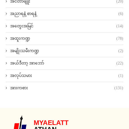
အင်တာဗျူး
(20)
အညာရနံ့ စာရနံ့
(6)
အတွေးအမြင်
(14)
အထူးကဏ္ဍ
(78)
အမျိုးသမီးကဏ္ဍ
(2)
အယ်ဒီတာ့ အာဘော်
(22)
အလုပ်သမား
(1)
အားကစား
(131)
MYAELATT