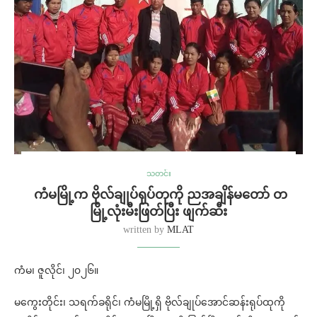
သတင်း
⁩ ⁨ကံမမြို့က ဗိုလ်ချုပ်ရုပ်တုကို ညအချိန်မတော် တ
မြို့လုံးမီးဖြတ်ပြီး ဖျက်ဆီး
written by
MLAT
ကံမ၊ ဇူလိုင်၊ ၂၀၂၆။
မကွေးတိုင်း၊ သရက်ခရိုင်၊ ကံမမြို့ရှိ ဗိုလ်ချုပ်အောင်ဆန်းရုပ်ထုကို