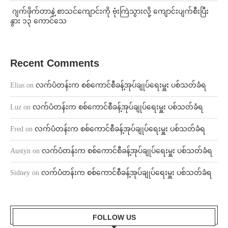
⁨⁩ ⁨ဂျက်ဖိုက်တာနဲ့ စာသင်ကျောင်းကို ဗုံးကြဲသွားလို့ ကျောင်းပျက်စီးပြီး
နွား ၁၃ ကောင်သေ
Recent Comments
Elias
on
လက်ပံတန်းက စစ်ကောင်စီခန့်အုပ်ချုပ်ရေးမှူး ပစ်သတ်ခံရ
Luz
on
လက်ပံတန်းက စစ်ကောင်စီခန့်အုပ်ချုပ်ရေးမှူး ပစ်သတ်ခံရ
Fred
on
လက်ပံတန်းက စစ်ကောင်စီခန့်အုပ်ချုပ်ရေးမှူး ပစ်သတ်ခံရ
Austyn
on
လက်ပံတန်းက စစ်ကောင်စီခန့်အုပ်ချုပ်ရေးမှူး ပစ်သတ်ခံရ
Sidney
on
လက်ပံတန်းက စစ်ကောင်စီခန့်အုပ်ချုပ်ရေးမှူး ပစ်သတ်ခံရ
FOLLOW US