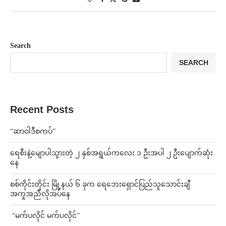
Search
SEARCH
Recent Posts
“ဆာဝါဒီစကပ်”
ရေစီးနဲ့မျောပါသွားတဲ့ ၂ နှစ်အရွယ်ကလေး ၁ ဦးအပါ ၂ ဦးပျောက်ဆုံး
နေ
စစ်ကိုင်းတိုင်း မြို့နယ် ၆ ခုက ရေဘေးရှောင်ပြည်သူသောင်းချီ
အကူအညီလိုအပ်နေ
⁨ ⁨“မက်ပလိုင် မက်ပလိုင်”