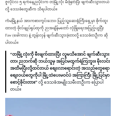
ဇူလိုင်လ ၅ ရက်နေ့ညပိုင်းက တမြို့လုံး မီးဖြတ်ပြီး ဖျက်ဆီးသွားတယ်
လို့ ဒေသခံတွေဆီက သိရပါတယ်။
ကံမမြို့နယ် အားကစားကွင်းဘေး၊ ပြည့်သူ့ဆေးရုံကြီးရှေ့မှာ စိုက်ထူး
ထားတဲ့ ဗိုလ်ချုပ်ရုပ်ထုကို ညအချိန်မတော် လုံခြုံရေးအပြည့်ယူပြီး
Faw (ဖေါကား) နဲ့ တွန်းလှန် ဖျက်ဆီးသွားခဲ့တာလို့ ဒေသခံတဦးက ဆို
ပါတယ်။
“တမြို့လုံးကို မီးဖျက်ထားပြီး လူမသိအောင် ဖျက်ဆီးသွား
တာ၊ ညဘက်ဆို ဘယ်သူမှ အပြင်မထွက်ရဲကြဘူး။ မိုးလင်း
အထိမပြီးလို့ထင်တယ် စျေးလာရောင်းတဲ့ အသည်တွေရော
စျေးဝယ်တွေကိုပါ မြို့ထဲပေးမဝင်ပဲ အကြာကြီး မြို့ပြင်မှာ
စောင့်ခိုင်းတာ။”
လို့ ဒေသခံအမျိုးသမီးတဦးက ပြောပါ
တယ်။