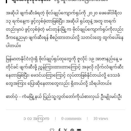
အဆိုပါ ဖျက်ဆီးခံရတဲ့ ဗိုလ်ချုပ်ကျောက်ရုပ်ကို ၂၀၂၀ ဖေဖေါ်ဝါရီလ
၁၃ ရက်နေ့က ဖွင့်လှစ်ခဲ့တာဖြစ်ပြီး၊ အဆိုပါ ရုပ်ထုနဲ့ အတူ တရက်
တည်းမှာပဲ ဖွင့်လှစ်ခဲ့တဲ့ မင်းတုန်းမြို့က ဗိုလ်ချုပ်ကျောက်ရုပ်ကိုလည်း
ဒီကနေ့ညမှာ ဖျက်ဆီးရန် စီစဉ်ထားတယ်လို့ သတင်းတွေ ထွက်ပေါ်နေ
ပါတယ်။
မြန်မာတနိုင်ငံလုံးရှိ ဗိုလ်ချုပ်ရုပ်ထုတွေကို ဇူလိုင် ၁၉ အာဇာနည်နေ့ မ
တိုင်ခင် ဖျက်ဆီးဖို့ ညွှန်ကြားထားတာကြောင့် အခုလို လိုက်လံဖျက်ဆီး
နေတာဖြစ်ပြီး၊ ဗေဒင်ယတြာကြောင့် လုပ်တာဖြစ်နိုင်တယ်လို့ ဒေသခံ
တွေအကြား ပြောဆိုနေတာတွေလည်း ရှိတယ်လို့ သိရပါတယ်။
ဓာတ်ပုံ – ကံမမြို့နယ် ပြည်သူ့လွှတ်တော်ကိုယ်စားလှယ် ဦးမျိုးမင်းဦး
၁ လ အကြာက
0 comments
10 views