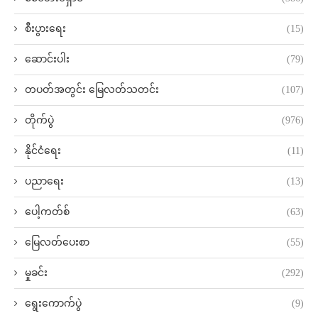
စီးပွားရေး
(15)
ဆောင်းပါး
(79)
တပတ်အတွင်း မြေလတ်သတင်း
(107)
တိုက်ပွဲ
(976)
နိုင်ငံရေး
(11)
ပညာရေး
(13)
ပေါ့ကတ်စ်
(63)
မြေလတ်ပေးစာ
(55)
မှုခင်း
(292)
ရွေးကောက်ပွဲ
(9)