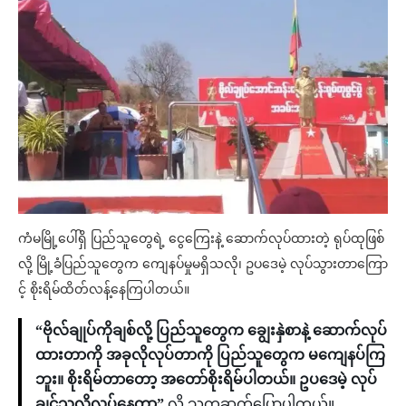
ကံမမြို့ပေါ်ရှိ ပြည်သူတွေရဲ့ ငွေကြေးနဲ့ ဆောက်လုပ်ထားတဲ့ ရုပ်ထုဖြစ်
လို့ မြို့ခံပြည်သူတွေက ကျေနပ်မှုမရှိသလို၊ ဥပဒေမဲ့ လုပ်သွားတာကြော
င့် စိုးရိမ်ထိတ်လန့်နေကြပါတယ်။
“ဗိုလ်ချုပ်ကိုချစ်လို့ ပြည်သူတွေက ချွေးနှဲစာနဲ့ ဆောက်လုပ်
ထားတာကို အခုလိုလုပ်တာကို ပြည်သူတွေက မကျေနပ်ကြ
ဘူး။ စိုးရိမ်တာတော့ အတော်စိုးရိမ်ပါတယ်။ ဥပဒေမဲ့ လုပ်
ချင်သလိုလုပ်နေတာ”
လို့ သူကဆက်ပြောပါတယ်။