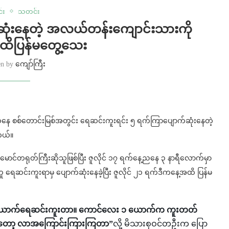
င်း
သတင်း
ဆုံးနေတဲ့ အလယ်တန်းကျောင်းသားကို
ထိပြန်မတွေ့သေး
en by
ကျော်ကြီး
ရွာကနေ စစ်တောင်းမြစ်အတွင်း ရေဆင်းကူးရင်း ၅ ရက်ကြာပျောက်ဆုံးနေတဲ့
တယ်။
င်တရုတ်ကြီးဆိုသူဖြစ်ပြီး ဇူလိုင် ၁၇ ရက်နေ့ညနေ ၃ နာရီလောက်မှာ
ူ ရေဆင်းကူးရာမှ ပျောက်ဆုံးနေခဲ့ပြီး ဇူလိုင် ၂၁ ရက်ဒီကနေ့အထိ ပြန်မ
၂ ယောက်ရေဆင်းကူးတာ။ ကောင်လေး ၁ ယောက်က ကူးတတ်
ဆိုတော့ လာအကြောင်းကြားကြတာ”
လို့ မိသားစုဝင်တဦးက ပြော