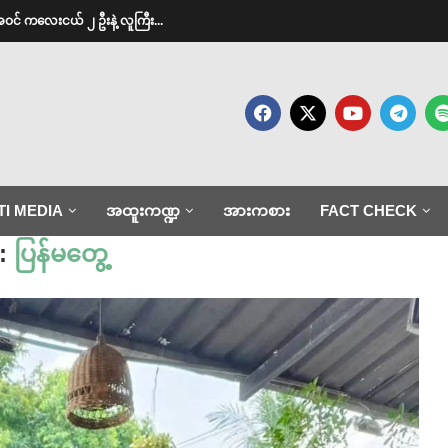
အဝင် ကလေးငယ် ၂ ဦးနဲ့ လူကြီး...
TI MEDIA
အထူးကဏ္ဍ
အားကစား
FACT CHECK
:
ပြန်မတွေ့