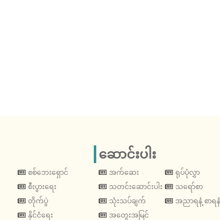
ဆောင်းပါး
စစ်ဘေးရှောင်
အက်ဆေး
ရုပ်ပုံလွှာ
စီးပွားရေး
သတင်းဆောင်းပါး
သရော်စာ
တိုက်ပွဲ
သုံးသပ်ချက်
အညာရနံ့ စာရနံ
နိုင်ငံရေး
အတွေးအမြင်