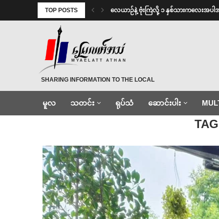
TOP POSTS
⁨လေယာဉ်နဲ့ ဗုံးကြဲလို့ ၁ နှစ်သားကလေးအပါ
MYAELATT ATHAN
SHARING INFORMATION TO THE LOCAL
မူလ
သတင်း
ရုပ်သံ
ဆောင်းပါး
MUL
Home
»
ပြန်မတွေ့
TAG