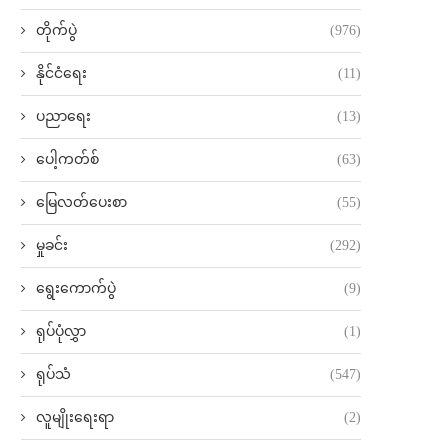
တိုက်ပွဲ
(976)
နိုင်ငံရေး
(11)
ပညာရေး
(13)
ပေါ့ကတ်စ်
(63)
မြေလတ်ပေးစာ
(55)
မှုခင်း
(292)
ရွေးကောက်ပွဲ
(9)
ရုပ်ပုံလွှာ
(1)
ရုပ်သံ
(547)
လူမျိုးရေးရာ
(2)