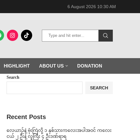
6 August 2026 10:30 AM
HIGHLIGHT
ABOUT US
DONATION
Search
SEARCH
Recent Posts
⁨လေယာဉ်နဲ့ ဗုံးကြဲလို့ ၁ နှစ်သားကလေးအပါအဝင် ကလေး
ငယ် ၂ ဦးနဲ့ လူကြီး ၄ ဦးဒဏ်ရာရ