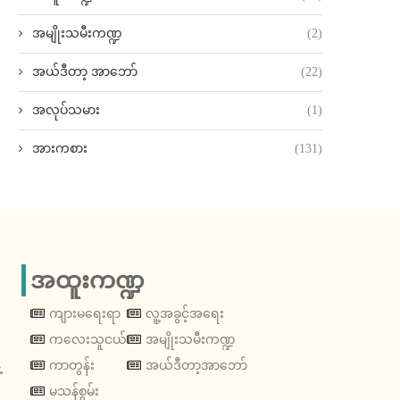
အမျိုးသမီးကဏ္ဍ
(2)
အယ်ဒီတာ့ အာဘော်
(22)
အလုပ်သမား
(1)
အားကစား
(131)
အထူးကဏ္ဍ
ကျားမရေးရာ
လူ့အခွင့်အရေး
ကလေးသူငယ်
အမျိုးသမီးကဏ္ဍ
့
ကာတွန်း
အယ်ဒီတာ့အာဘော်
မသန်စွမ်း