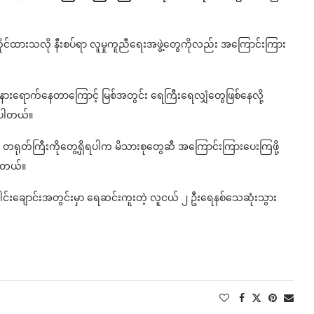
တိုင်ထားသလို နီးစပ်ရာ လူမှုကူညီရေးအဖွဲ့တွေကိုလည်း အကြောင်းကြား
်နားရောက်နေတာကြောင့် မြစ်အတွင်း ရေကြီးရေလျှံတွေဖြစ်နေလို့
ရပါတယ်။
 တရုတ်ကြီးကိုတွေ့ရှိရပါက မိသားစုတွေဆီ အကြောင်းကြားပေးကြဖို့
ါတယ်။
င်းချောင်းအတွင်းမှာ ရေဆင်းကူးတဲ့ လူငယ် ၂ ဦးရေနစ်သေဆုံးသွား