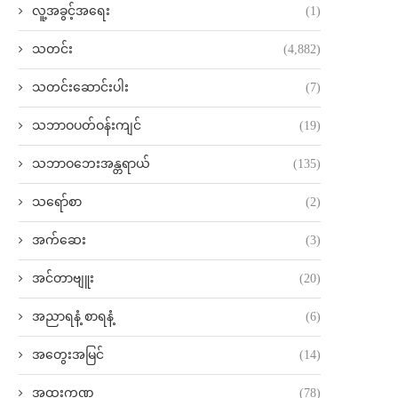
လူ့အခွင့်အရေး
(1)
သတင်း
(4,882)
သတင်းဆောင်းပါး
(7)
သဘာဝပတ်ဝန်းကျင်
(19)
သဘာဝဘေးအန္တရာယ်
(135)
သရော်စာ
(2)
အက်ဆေး
(3)
အင်တာဗျူး
(20)
အညာရနံ့ စာရနံ့
(6)
အတွေးအမြင်
(14)
အထူးကဏ္ဍ
(78)