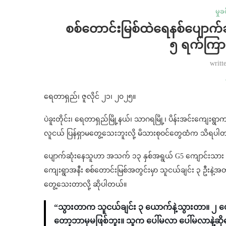
မှုခ
စစ်တောင်းမြစ်ထဲရေနစ်ပျောက်
၅ ရက်ကြာ
writt
ရေတာရှည်၊ ဇူလိုင် ၂၁၊ ၂၀၂၅။
ပဲခူးတိုင်း၊ ရေတာရှည်မြို့နယ်၊ သာဂရမြို့၊ ပိန်းအင်းကျေး
လူငယ် ပြန်ရှာမတွေ့သေးဘူးလို့ မိသားစုဝင်တွေထံက သိရပါ
ပျောက်ဆုံးနေသူဟာ အသက် ၁၃ နှစ်အရွယ် G5 ကျောင်းသား မော
ကျေးရွာအနီး စစ်တောင်းမြစ်အတွင်းမှာ သူငယ်ချင်း ၃ ဦးနဲ့အတ
တွေ့သေးတာလို့ ဆိုပါတယ်။
“သွားတာက သူငယ်ချင်း ၃ ယောက်နဲ့သွားတာ။ 
တော့ဘာမှမဖြစ်ဘူး။ သူက ပေါ်မလာ ပေါ်မလာနဲ့