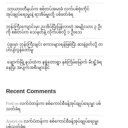
⁩ ⁨သာယာဝတီနယ်က စစ်တပ်အမာခံ လက်ပစ်ဗုံးကိုင်
အုပ်ချုပ်ရေးမှူးနဲ့ ရာအိမ်မှူးတို့ ပစ်ခတ်ခံရ
ဘုန်းကြီးကျောင်းမှာ ညအိပ်ပြီးပြန်လာတဲ့ အမျိုးသား ၃ ဦး
ကို စစ်တပ်က သေနတ်နဲ့ လိုက်ပစ်လို့ ၁ ဦးသေ
⁩ ⁨ပဲခူးမှာ ဘုန်းကြီးချင်း စကားများရန်ဖြစ်ပြီး ဓားနဲ့ခုတ်လို့ တ
ပါးပျံလွန်တော်မူ
⁩ ⁨ချောက်မြို့နယ်ထဲက နရွဲတောရွာ နှစ်ကြိမ်မြောက် မီးရှို့ခံရ
နေပြီး အပျက်အစီးများနိုင်
Recent Comments
Fred
on
လက်ပံတန်းက စစ်ကောင်စီခန့်အုပ်ချုပ်ရေးမှူး ပစ်
သတ်ခံရ
Austyn
on
လက်ပံတန်းက စစ်ကောင်စီခန့်အုပ်ချုပ်ရေးမှူး
ပစ်သတ်ခံရ