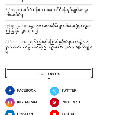
Sidney
on
လက်ပံတန်းက စစ်ကောင်စီခန့်အုပ်ချုပ်ရေးမှူး
ပစ်သတ်ခံရ
nyi nyi lwin
on
မန္တလေး လပခတိုင်းမှူး စစ်ဆေးရုံမှာ လူနာ
ကြည့်ရင်း ရုပ်ထွက်ပြ
Jefferson
on
၁၀ ရက်ကြာစစ်ကြောင်းထိုးခံရတဲ့ ကန့်ဘလူ
မှာ ဒေသခံ ၁၁ ဦးသေဆုံးပြီး လူနေအိမ် ၄၀၀ ကျော် မီးရှို့ခံ
ရ
FOLLOW US
FACEBOOK
TWITTER
INSTAGRAM
PINTEREST
LINKEDIN
YOUTUBE