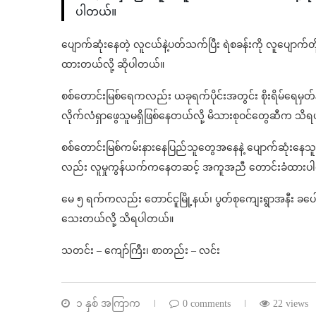
ပါတယ်။
ပျောက်ဆုံးနေတဲ့ လူငယ်နဲ့ပတ်သက်ပြီး ရဲစခန်းကို လူပျောက်
ထားတယ်လို့ ဆိုပါတယ်။
စစ်တောင်းမြစ်ရေကလည်း ယခုရက်ပိုင်းအတွင်း စိုးရိမ်ရေမှတ
လိုက်လံရှာဖွေသူမရှိဖြစ်နေတယ်လို့ မိသားစုဝင်တွေဆီက သိ
စစ်တောင်းမြစ်ကမ်းနားနေပြည်သူတွေအနေနဲ့ ပျောက်ဆုံးနေသူ
လည်း လူမှုကွန်ယက်ကနေတဆင့် အကူအညီ တောင်းခံထားပ
မေ ၅ ရက်ကလည်း တောင်ငူမြို့နယ်၊ ပွတ်စုကျေးရွာအနီး ခပေါ
သေးတယ်လို့ သိရပါတယ်။
သတင်း – ကျော်ကြီး၊ စာတည်း – လင်း
၁ နှစ် အကြာက
0 comments
22 views