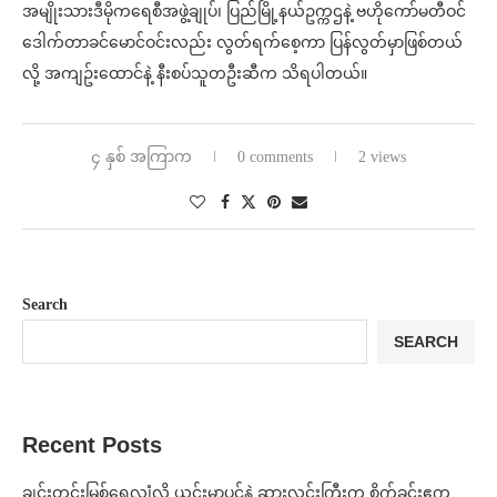
အမျိုးသားဒီမိုကရေစီအဖွဲ့ချုပ်၊ ပြည်မြို့နယ်ဥက္ကဌနဲ့ ဗဟိုကော်မတီဝင်
ဒေါက်တာခင်မောင်ဝင်းလည်း လွတ်ရက်စေ့ကာ ပြန်လွတ်မှာဖြစ်တယ်
လို့ အကျဥ်းထောင်နဲ့ နီးစပ်သူတဦးဆီက သိရပါတယ်။
၄ နှစ် အကြာက
0 comments
2 views
Search
SEARCH
Recent Posts
ချင်းတွင်းမြစ်ရေလျှံလို့ ယင်းမာပင်နဲ့ ဆားလင်းကြီးက စိုက်ခင်းဧက