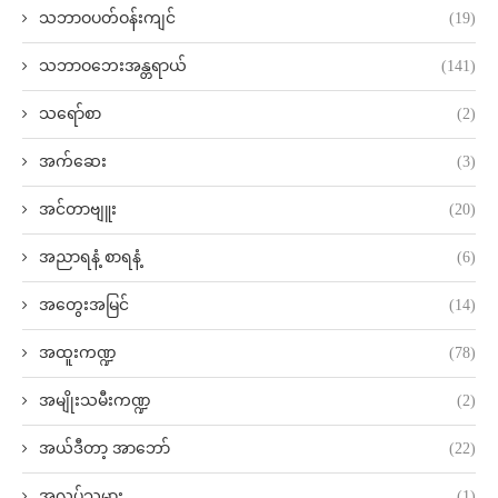
သဘာဝပတ်ဝန်းကျင်
(19)
သဘာဝဘေးအန္တရာယ်
(141)
သရော်စာ
(2)
အက်ဆေး
(3)
အင်တာဗျူး
(20)
အညာရနံ့ စာရနံ့
(6)
အတွေးအမြင်
(14)
အထူးကဏ္ဍ
(78)
အမျိုးသမီးကဏ္ဍ
(2)
အယ်ဒီတာ့ အာဘော်
(22)
အလုပ်သမား
(1)