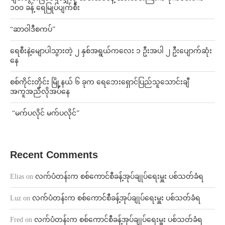
၁၀၀ ခန့် ရေမြုပ်ပျက်စီး
“ဆာဝါဒီစကပ်”
ရေစီးနဲ့မျောပါသွားတဲ့ ၂ နှစ်အရွယ်ကလေး ၁ ဦးအပါ ၂ ဦးပျောက်ဆုံး
နေ
စစ်ကိုင်းတိုင်း မြို့နယ် ၆ ခုက ရေဘေးရှောင်ပြည်သူသောင်းချီ
အကူအညီလိုအပ်နေ
⁨ ⁨“မက်ပလိုင် မက်ပလိုင်”
Recent Comments
Elias
on
လက်ပံတန်းက စစ်ကောင်စီခန့်အုပ်ချုပ်ရေးမှူး ပစ်သတ်ခံရ
Luz
on
လက်ပံတန်းက စစ်ကောင်စီခန့်အုပ်ချုပ်ရေးမှူး ပစ်သတ်ခံရ
Fred
on
လက်ပံတန်းက စစ်ကောင်စီခန့်အုပ်ချုပ်ရေးမှူး ပစ်သတ်ခံရ