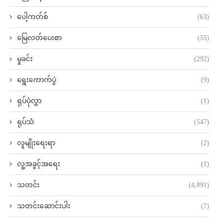
ပေါ့ကတ်စ်
(63)
မြေလတ်ပေးစာ
(55)
မှုခင်း
(292)
ရွေးကောက်ပွဲ
(9)
ရုပ်ပုံလွှာ
(1)
ရုပ်သံ
(547)
လူမျိုးရေးရာ
(2)
လူ့အခွင့်အရေး
(1)
သတင်း
(4,891)
သတင်းဆောင်းပါး
(7)