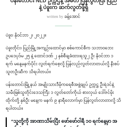
ပန်းတောင်း NLD ဥက္ကဌနဲ့ အမတ် ပြန်လွတ်ပြီး ပြည်
နဲ့ ပဲခူးက ဆက်လွတ်ဖို့ရှိ
written by
ခန့်အောင်
ပဲခူး၊ နိုဝင်ဘာ ၂၊ ၂၀၂၂။
ပဲခူးတိုင်း၊ ပြည်မြို့အကျဉ်းထောင်မှာ စစ်ကောင်စီက သဘာဝဘေး
ဥပဒေပုဒ်မ ၂၅ နဲ့ ထောင်ဒဏ် ၂ နှစ်စီချခံထားရသူ၂ ဦး နိုဝင်ဘာ ၁
ရက် မနေ့မနက်ပိုင်း လွတ်ရက်စေ့လို့ ပြန်လည်လွတ်လာတယ်လို့ နီးစပ်
သူတဦးဆီက သိရပါတယ်။
ပန်းတောင်းမြို့နယ် အမျိုးသားဒီမိုကရေစီအဖွဲ့ချုပ် ဥက္ကဋ္ဌ ဦးရဲဒင်နဲ့
သမီးဖြစ်သူတိုင်းဒေသကြီး ၁ လွှတ်တော်ကိုယ် စားလှယ် ဒေါ်ဇင်မိုး
ထိုက်တို့ နှစ်ဦး မနေ့က မနက် ၉ နာရီလောက်မှာ ပြန်လွတ်လာတာလို့ သိ
ရပါတယ်။
“သူတို့ကို အာဏာသိမ်းပြီး ဖော်ဖော်ဝါရီ ၁၀ ရက်နေ့မှာ အ