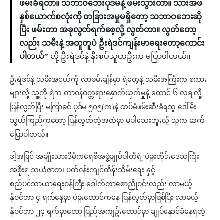
ဖမ်းခံရတာ။ သဘာဝဘေးပုဒ်မနဲ့ ဖမ်းသွားတာ။ သားအဖ
နှစ်ယောက်စလုံးကို တခြားအမှုမရှိတော့ သဘာဝဘေးဆို
ပြီး ဖမ်းတာ အခုလွတ်ရက်စေ့လို့ လွတ်တာ။ လွတ်တော့
လည်း သမီးနဲ့ အတူတူပဲ ဦးရဲဒင်ကျန်းမာရေးတော့ကောင်း
ပါတယ်”
လို့ ဦးရဲဒင်နဲ့ နီးစပ်သူတဦးက ပြောပါတယ်။
ဦးရဲဒင်နဲ့ သမီးအငယ်ကို လာဖမ်းချိန်မှာ ရဲတွေနဲ့ သမီးအကြီးက စကား
များလို့ သူ့ကို ရဲက တာဝန်ဝတ္တရားနှောက်ယှက်မှုနဲ့ ထောင် ၆ လချလို့
ပြန်လွတ်ပြီး မကြာခင် ပုဒ်မ ၅၀၅(က)နဲ့ ထပ်မံဖမ်းဆီးခံရသူ ဒေါ်မိုး
သွယ်ကြည်ကတော့ ပြန်လွတ်တဲ့အထဲမှာ မပါသေးဘူးလို့ သူက ဆက်
ပြောပါတယ်။
ဒါ့အပြင် အမျိုးသားဒီမိုကရေစီအဖွဲ့ချုပ်ပါတီရဲ့ ပဲခူးတိုင်းဒေသကြီး
အစိုးရ သယံဇာတ၊ ပတ်ဝန်းကျင်ထိန်းသိမ်းရေး နှင့်
စည်ပင်သာယာရေးဝန်ကြီး ဒေါက်တာစောညိုဝင်းလည်း လာမယ့်
နိုဝင်ဘာ ၄ ရက်နေ့မှာ ပဲခူးထောင်ကနေ ပြန်လွတ်မှာဖြစ်ပြီး လာမယ့်
နိုဝင်ဘာ ၂၄ ရက်မှာတော့ ပြည်အကျဥ်းထောင်မှာ ချုပ်နှောင်ခံနေရတဲ့