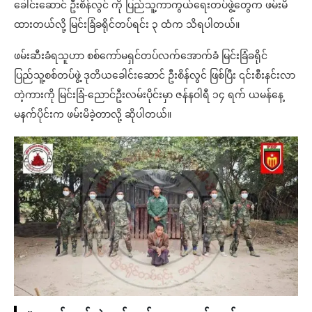
ခေါင်းဆောင် ဦးစိန်လွင် ကို ပြည်သူ့ကာကွယ်ရေးတပ်ဖွဲ့တွေက ဖမ်းမိ
ထားတယ်လို့ မြင်းခြံခရိုင်တပ်ရင်း ၃ ထံက သိရပါတယ်။
ဖမ်းဆီးခံရသူဟာ စစ်ကော်မရှင်တပ်လက်အောက်ခံ မြင်းခြံခရိုင်
ပြည်သူ့စစ်တပ်ဖွဲ့ ဒုတိယခေါင်းဆောင် ဦးစိန်လွင် ဖြစ်ပြီး ၎င်းစီးနင်းလာ
တဲ့ကားကို မြင်းခြံ-ညောင်ဦးလမ်းပိုင်းမှာ ဇန်နဝါရီ ၁၄ ရက် ယမန်နေ့
မနက်ပိုင်းက ဖမ်းမိခဲ့တာလို့ ဆိုပါတယ်။