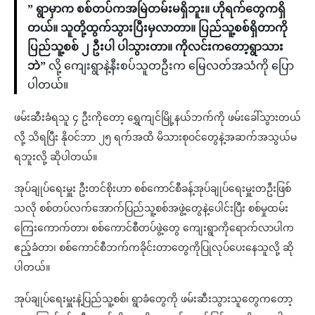
” ရွာမှာက စစ်တပ်ကအမြဲတမ်းမရှိဘူး။ ဟိုရက်တွေကရှိ
တယ်။ သူတို့ထွက်သွားပြီးမှလာတာ။ ပြည်သူ့စစ်ရှိတာကို
ပြည်သူ့စစ် ၂ ဦးပါ ပါသွားတာ။ ကိုလင်းကတော့ရွာသား
ဘဲ”
လို့ ကျေးရွာနဲ့နီးစပ်သူတဦးက မြေလတ်အသံကို ပြော
ပါတယ်။
ဖမ်းဆီးခံရသူ ၄ ဦးကိုတော့ ရွှေကျင်မြို့နယ်ဘက်ကို ဖမ်းခေါ်သွားတယ်
လို့ သိရပြီး နိုဝင်ဘာ ၂၅ ရက်အထိ မိသားစုဝင်တွေနဲ့အဆက်အသွယ်မ
ရဘူးလို့ ဆိုပါတယ်။
အုပ်ချုပ်ရေးမှူး ဦးတင်စိုးဟာ စစ်ကောင်စီခန့်အုပ်ချုပ်ရေးမှူးတဦးဖြစ်
သလို စစ်တပ်လက်အောက်ပြည်သူ့စစ်အဖွဲ့တွေနဲ့ပေါင်းပြီး စစ်မှုထမ်း
ကြေးကောက်တာ၊ စစ်ကောင်စီတပ်ဖွဲ့တွေ ကျေးရွာကိုရောက်လာပါက
ဧည့်ခံတာ၊ စစ်ကောင်စီဘက်ကခိုင်းတာတွေကိုပြုလုပ်ပေးနေသူလို့ ဆို
ပါတယ်။
အုပ်ချုပ်ရေးမှူးနဲ့ပြည်သူ့စစ်၊ ရွာခံတွေကို ဖမ်းဆီးသွားသူတွေကတော့