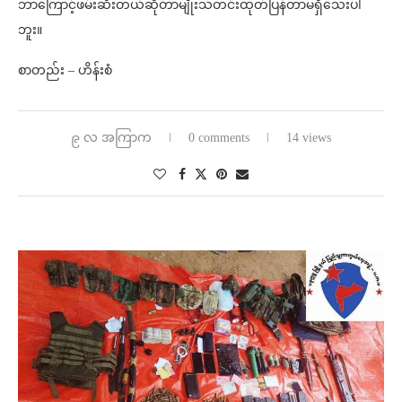
ဘာကြောင့်ဖမ်းဆီးတယ်ဆိုတာမျိုးသတင်းထုတ်ပြန်တာမရှိသေးပါ
ဘူး။
စာတည်း – ဟိန်းစံ
၉ လ အကြာက
0 comments
14 views