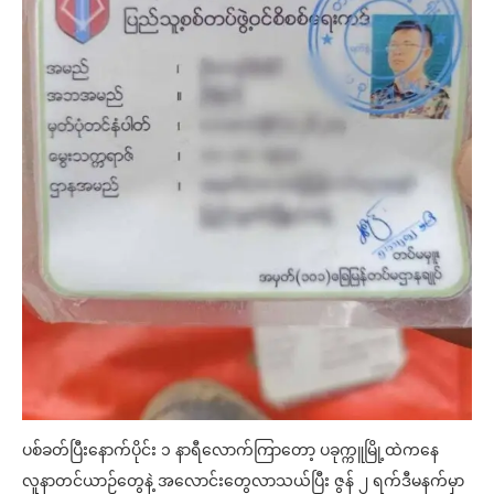
ပစ်ခတ်ပြီးနောက်ပိုင်း ၁ နာရီလောက်ကြာတော့ ပခုက္ကူမြို့ထဲကနေ
လူနာတင်ယာဉ်တွေနဲ့ အလောင်းတွေလာသယ်ပြီး ဇွန် ၂ ရက်ဒီမနက်မှာ