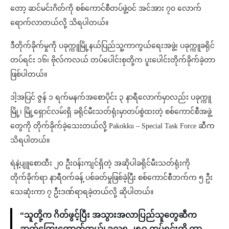
တော့ ဆင်မင်းဂိတ်ကို စစ်ကောင်စီတပ်ဖွဲ့ဝင် အင်အား ၇၀ လောက်
ရောက်လာတယ်လို့ သိရပါတယ်။
ဒီတိုက်ခိုက်မှုကို ပခုက္ကူမြို့နယ်ပြည်သူ့ကာကွယ်ရေးအဖွဲ့၊ ပခုက္ကူခရိုင်
တပ်ရင်း ၁၆၊ ဗိုလ်ကလယ် တပ်ပေါင်းစုတို့က ပူးပေါင်းတိုက်ခိုက်ခဲ့တာ
ဖြစ်ပါတယ်။
ဒါ့အပြင် ဇွန် ၁ ရက်မနက်အစောပိုင်း ၃ နာရီလောက်မှာလည်း ပခုက္ကူ
မြို့၊ မြို့ရှောင်လမ်းရှိ ခရိုင်မီးသတ်ရုံးမှာတပ်စွဲထးတဲ့ စစ်ကောင်စီအဖွဲ့
တွေကို တိုက်ခိုက်ခဲ့သေးတယ်လို့ Pakokku – Special Task Force ဆီက
သိရပါတယ်။
ရဲနဲ့ပျူစောထီး ၂၀ ဦးဝန်းကျင်ရှိတဲ့ အဆိုပါခရိုင်မီးသတ်ရုံးကို
တိုက်ခိုက်ရာ နာရီဝက်ခန့် ပစ်ခတ်မှုဖြစ်ခဲ့ပြီး စစ်ကောင်စီဘက်က ၅ ဦး
သေဆုံးကာ ၇ ဦးဒဏ်ရာရခဲ့တယ်လို့ ဆိုပါတယ်။
“သူတို့က ဂိတ်ဖွင့်ပြီး အသွားအလာပြည်သူတွေဆီက
ဆက်ကြေးကောက်တယ်၊ ခလရ ၂၅၉ တပ်ရင်းကို ကာ