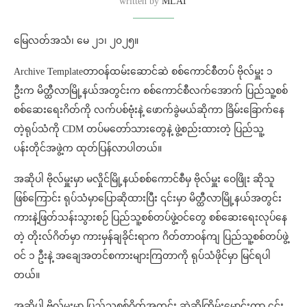
written by
MLAT
မြေလတ်အသံ၊ မေ ၂၁၊ ၂၀၂၅။
Archive Templateတာဝန်ထမ်းဆောင်ဆဲ စစ်ကောင်စီတပ် ဗိုလ်မှူး ၁
ဦးက မိတ္ထီလာမြို့နယ်အတွင်းက စစ်ကောင်စီလက်အောက် ပြည်သူ့စစ်
စစ်ဆေးရေးဂိတ်ကို လက်ပစ်ဗုံးနဲ့ ဖောက်ခွဲမယ်ဆိုကာ ခြိမ်းခြောက်နေ
တဲ့ရုပ်သံကို CDM တပ်မတော်သားတွေနဲ့ ဖွဲ့စည်းထားတဲ့ ပြည်သူ့
ပန်းတိုင်အဖွဲ့က ထုတ်ပြန်လာပါတယ်။
အဆိုပါ ဗိုလ်မှူးမှာ မလှိုင်မြို့နယ်စစ်ကောင်စီမှ ဗိုလ်မှူး ဝေဖြိုး ဆိုသူ
ဖြစ်ကြောင်း ရုပ်သံမှာပြောဆိုထားပြီး ၎င်းမှာ မိတ္ထီလာမြို့နယ်အတွင်း
ကားနဲ့ဖြတ်သန်းသွားစဉ် ပြည်သူ့စစ်တပ်ဖွဲ့ဝင်တွေ စစ်ဆေးရေးလုပ်နေ
တဲ့ တိုးလ်ဂိတ်မှာ ကားမှန်ချခိုင်းရာက ဂိတ်တာဝန်ကျ ပြည်သူ့စစ်တပ်ဖွဲ့
ဝင် ၁ ဦးနဲ့ အချေအတင်စကားများကြတာကို ရုပ်သံဖိုင်မှာ မြင်ရပါ
တယ်။
အဆိုပါ ဗိုလ်မှူးမှာ ပြည်သူ့စစ်ဂိတ်အတွင်း ဆဲဆိုကြိမ်းမောင်းကာ ၎င်း