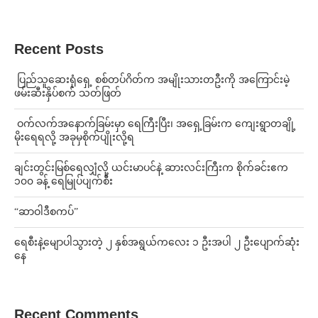
Recent Posts
⁩ ⁨ပြည်သူဆေးရုံရှေ့ စစ်တပ်ဂိတ်က အမျိုးသားတဦးကို အကြောင်းမဲ့
ဖမ်းဆီးနှိပ်စက် သတ်ဖြတ်
⁩ ⁨ဝက်လက်အနောက်ခြမ်းမှာ ရေကြီးပြီး၊ အရှေ့ခြမ်းက ကျေးရွာတချို့
မိုးရေရလို့ အခုမှစိုက်ပျိုးလို့ရ
ချင်းတွင်းမြစ်ရေလျှံလို့ ယင်းမာပင်နဲ့ ဆားလင်းကြီးက စိုက်ခင်းဧက
၁၀၀ ခန့် ရေမြုပ်ပျက်စီး
“ဆာဝါဒီစကပ်”
ရေစီးနဲ့မျောပါသွားတဲ့ ၂ နှစ်အရွယ်ကလေး ၁ ဦးအပါ ၂ ဦးပျောက်ဆုံး
နေ
Recent Comments