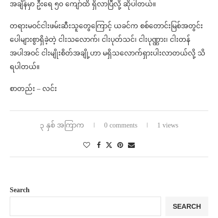
အချိန်မှာ ဦးရေ ၅၀ ကျော်ထိ ရှိလာပြီလို့ ဆိုပါတယ်။
တရားမဝင်ငါးဖမ်းဆီးသူတွေကြောင့် ယခင်က စစ်တောင်းမြစ်အတွင်း
ပေါများစွာရှိခဲ့တဲ့ ငါးသလောက်၊ ငါးပုတ်သင်၊ ငါးပုဏ္ဏား၊ ငါးတန်
အပါအဝင် ငါးမျိုးစိတ်အချို့ဟာ မရှိသလောက်ရှားပါးလာတယ်လို့ သိ
ရပါတယ်။
စာတည်း – လင်း
၃ နှစ် အကြာက
0 comments
1 views
Search
SEARCH