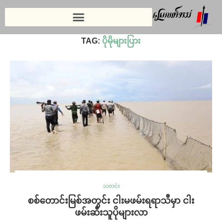
Home
»
ပိုမိုများပြား
TAG:
ပိုမိုများပြား
သတင်း
စစ်တောင်းမြစ်အတွင်း ငါးမဖမ်းရရာသီမှာ ငါး
ဖမ်းဆီးသူပိုများလာ