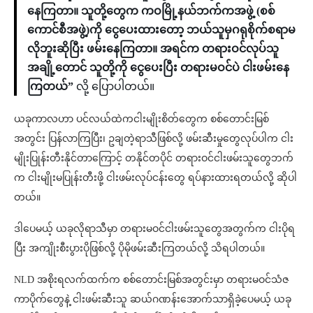
နေကြတာ။ သူတို့တွေက ကဝမြို့နယ်ဘက်ကအဖွဲ့ (စစ်
ကောင်စီအဖွဲ့)ကို ငွေပေးထားတော့ ဘယ်သူမှဂရုစိုက်စရာမ
လိုဘူးဆိုပြီး ဖမ်းနေကြတာ။ အရင်က တရားဝင်လုပ်သူ
အချို့တောင် သူတို့ကို ငွေပေးပြီး တရားမဝင်ပဲ ငါးဖမ်းနေ
ကြတယ်”
လို့ ပြောပါတယ်။
ယခုကာလဟာ ပင်လယ်ထဲကငါးမျိုးစိတ်တွေက စစ်တောင်းမြစ်
အတွင်း ပြန်လာကြပြီး၊ ဥချတဲ့ရာသီဖြစ်လို့ ဖမ်းဆီးမှုတွေလုပ်ပါက ငါး
မျိုးပြုန်းတီးနိုင်တာကြောင့် တနိုင်တပိုင် တရားဝင်ငါးဖမ်းသူတွေဘက်
က ငါးမျိုးမပြုန်းတီးဖို့ ငါးဖမ်းလုပ်ငန်းတွေ ရပ်နားထားရတယ်လို့ ဆိုပါ
တယ်။
ဒါပေမယ့် ယခုလိုရာသီမှာ တရားမဝင်ငါးဖမ်းသူတွေအတွက်က ငါးပိုရ
ပြီး အကျိုးစီးပွားပိုဖြစ်လို့ ပိုမိုဖမ်းဆီးကြတယ်လို့ သိရပါတယ်။
NLD အစိုးရလက်ထက်က စစ်တောင်းမြစ်အတွင်းမှာ တရားမဝင်သံဇ
ကာပိုက်တွေနဲ့ ငါးဖမ်းဆီးသူ ဆယ်ဂဏန်းအောက်သာရှိခဲ့ပေမယ့် ယခု