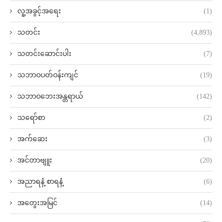
လူ့အခွင့်အရေး
(1)
သတင်း
(4,893)
သတင်းဆောင်းပါး
(7)
သဘာဝပတ်ဝန်းကျင်
(19)
သဘာဝဘေးအန္တရာယ်
(142)
သရော်စာ
(2)
အက်ဆေး
(3)
အင်တာဗျူး
(20)
အညာရနံ့ စာရနံ့
(6)
အတွေးအမြင်
(14)