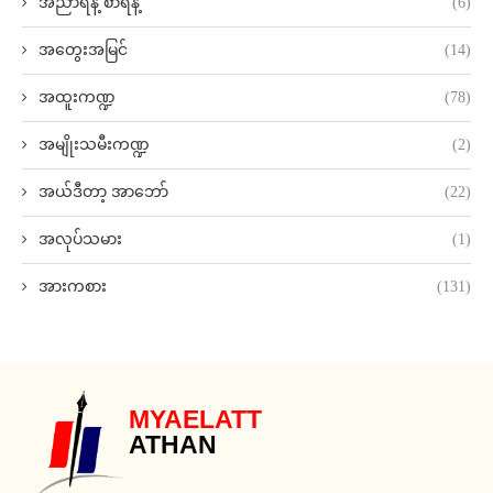
အညာရနံ့ စာရနံ့
(6)
အတွေးအမြင်
(14)
အထူးကဏ္ဍ
(78)
အမျိုးသမီးကဏ္ဍ
(2)
အယ်ဒီတာ့ အာဘော်
(22)
အလုပ်သမား
(1)
အားကစား
(131)
MYAELATT
ATHAN