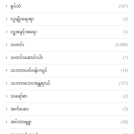
ရုပ်သံ
(547)
လူမျိုးရေးရာ
(2)
လူ့အခွင့်အရေး
(1)
သတင်း
(4,886)
သတင်းဆောင်းပါး
(7)
သဘာဝပတ်ဝန်းကျင်
(19)
သဘာဝဘေးအန္တရာယ်
(137)
သရော်စာ
(2)
အက်ဆေး
(3)
အင်တာဗျူး
(20)