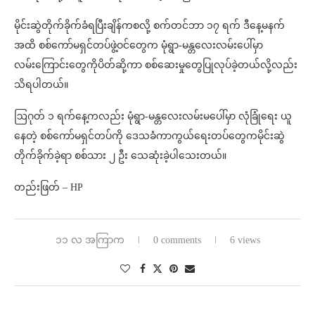
မိုင်းဆွဲတိုက်ခိုက်ခံရပြီးချိန်ကစလို့ စက်တင်ဘာ ၁၇ ရက် ဒီနေ့မနက်
အထိ စစ်ကော်မရှင်တပ်ဖွဲ့ဝင်‌တွေက မုံရွာ-မန္တလေးလမ်းပေါ်မှာ
လမ်းကြောင်းတွေကိုပိတ်ဆို့ကာ စစ်ဆေးမှုတွေပြုလုပ်ခဲ့တယ်လို့လည်း
သိရပါတယ်။
ဩဂုတ် ၁ ရက်နေ့ကလည်း မုံရွာ-မန္တလေးလမ်းမပေါ်မှာ လုံခြုံရေး ယူ
နေတဲ့ စစ်ကော်မရှင်တပ်ကို ဒေသခံကာကွယ်ရေးတပ်တွေကမိုင်းဆွဲ
တိုက်ခိုက်ခဲ့ရာ စစ်သား ၂ ဦး သေဆုံးခဲ့ပါသေးတယ်။
တည်းဖြတ် – HP
၁၁ လ အကြာက
0 comments
6 views