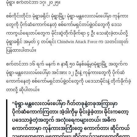
မုံရွာ၊ စက်တင်ဘာ ၁၇၊ ၂၀၂၅။
စစ်ကိုင်းတိုင်း၊ မုံရွာခရိုင်၊ မုံရွာမြို့၊ မုံရွာ-မန္တလေးလမ်းပေါ်မှာ ကုန်ကား
တွေကို ပိုက်ဆံကောက်‌နေတဲ့ စစ်ကော်မရှင်တပ်ဖွဲ့ဝင်တွေကို ဒေသ
ကာကွယ်ရေးတပ်တွေက မိုင်းဆွဲတိုက်ခိုက်ရာ ၄ ဦး သေဆုံးခဲ့တယ်လို့
မုံရွာခရိုင် အမှတ် ၄ တပ်ရင်း Chindwin Attack Force က သတင်းထုတ်
ပြန်ထားပါတယ်။
စက်တင်ဘာ ၁၆ ရက် မနက် ၈ နာရီ ၅၀ မိနစ်ခန့်မှာမုံရွာမြို့ အထွက်က
မုံရွာ-မန္တလေးလမ်းပေါ်မှာ အင်အား ၁၂ ဦးနဲ့ ကုန်ကားတွေကို ပိုက်ဆံ
ကောက်နေတဲ့ စစ်ကော်မရှင်တပ်ဖွဲ့ဝင်တွေကို ပဒေသာမိုင်းနဲ့ တိုက်ခိုက်ခဲ့
တာလို့ ဆိုပါတယ်။
“မုံရွာ-မန္တလေး‌လမ်းပေါ်မှာ ဂိတ်တခုနဲ့တခုအကြားမှာ
ပိုက်ဆံကောက်ကြတာ၊ အဲ့ဒါကိုမှ မိုင်းခွဲခဲ့တာ၊ မိုင်းကတော့
ပဒေသာခွဲတဲ့အတွက် အလုံးရေကများတယ်၊ အဓိက
ကောက်တာမှာ ကုန်ကားအကြီးတွေ ကောက်တာ၊ ဆိုင်ကယ်
သမားတွေတော့ မကောက်ဖူး၊ ဆိုင်ကယ်သမားတွေကိုတော့