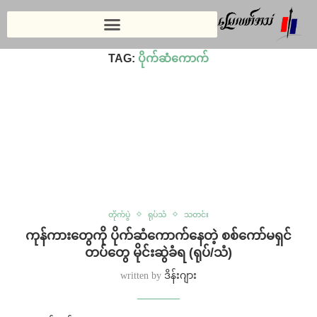
Home
»
ပိုက်ဆံကောက်
TAG:
ပိုက်ဆံကောက်
တိုက်ပွဲ
ရုပ်သံ
သတင်း
ကုန်ကားတွေကို ပိုက်ဆံကောက်နေတဲ့ စစ်ကော်မရှင်
တပ်တွေ မိုင်းဆွဲခံရ (ရုပ်/သံ)
written by
ဒိန်းဂျား