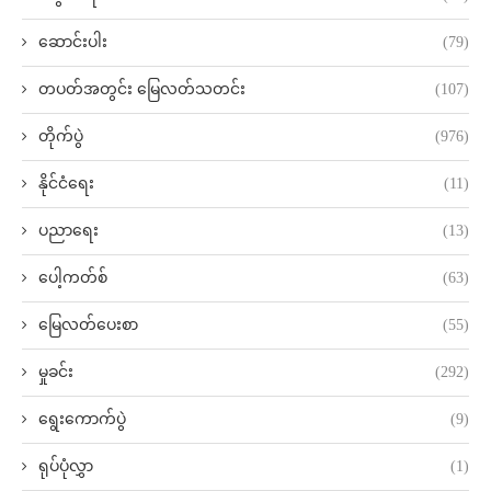
ဆောင်းပါး
(79)
တပတ်အတွင်း မြေလတ်သတင်း
(107)
တိုက်ပွဲ
(976)
နိုင်ငံရေး
(11)
ပညာရေး
(13)
ပေါ့ကတ်စ်
(63)
မြေလတ်ပေးစာ
(55)
မှုခင်း
(292)
ရွေးကောက်ပွဲ
(9)
ရုပ်ပုံလွှာ
(1)