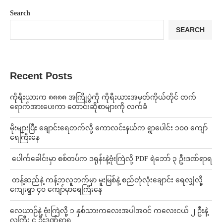
Search
SEARCH
Recent Posts
ကိုရီးယားက ၈၈၈၈ အကြိုပွဲကို ကိုရီးယားအမတ်ကိုယ်တိုင် တက်
ရောက်အားပေးကာ တောင်းဆိုစာများကို လက်ခံ
⁨မိုးများပြီး ချောင်းရေတက်လို့ ကောလင်းနယ်က ရွာပေါင်း ၁၀၀ ကျော်
ရေကြီးနေ
⁩ ⁨ပေါက်ခေါင်းမှာ စစ်တပ်က ဒရုန်းနဲ့ဗုံးကြဲလို့ PDF ရဲဘော် ၃ ဦးဒဏ်ရာရ
⁩ ⁨တန့်ဆည်နဲ့ ကန့်ဘလူဘက်မှာ မူးမြစ်နဲ့ စည်တုံလုံးချောင်း ရေလျှံလို့
ကျေးရွာ ၄၀ ကျော်မှာရေကြီးနေ
⁨လေယာဉ်နဲ့ ဗုံးကြဲလို့ ၁ နှစ်သားကလေးအပါအဝင် ကလေးငယ် ၂ ဦးနဲ့
လူကြီး ၄ ဦးဒဏ်ရာရ