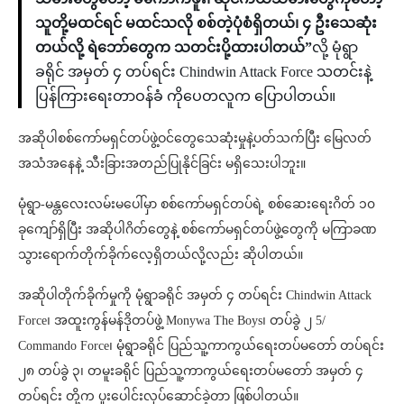
သူတို့မထင်ရင် မထင်သလို စစ်တဲ့ပုံစံရှိတယ်၊ ၄ ဦးသေဆုံး
တယ်လို့ ရဲဘော်တွေက သတင်းပို့ထားပါတယ်”
လို့ မုံရွာ
ခရိုင် အမှတ် ၄ တပ်ရင်း Chindwin Attack Force သတင်းနဲ့
ပြန်ကြားရေးတာဝန်ခံ ကိုပေတလူက ပြောပါတယ်။
အဆိုပါစစ်ကော်မရှင်တပ်ဖွဲ့ဝင်တွေသေဆုံးမှုနဲ့ပတ်သက်ပြီး မြေလတ်
အသံအနေနဲ့ သီးခြားအတည်ပြုနိုင်ခြင်း မရှိသေးပါဘူး။
မုံရွာ-မန္တလေးလမ်းမပေါ်မှာ စစ်ကော်မရှင်တပ်ရဲ့ စစ်ဆေးရေးဂိတ် ၁၀
ခုကျော်ရှိပြီး အဆိုပါဂိတ်တွေနဲ့ စစ်ကော်မရှင်တပ်ဖွဲ့တွေကို မကြာခဏ
သွားရောက်တိုက်ခိုက်လေ့ရှိတယ်လို့လည်း ဆိုပါတယ်။
အဆိုပါတိုက်ခိုက်မှုကို မုံရွာခရိုင် အမှတ် ၄ တပ်ရင်း Chindwin Attack
Force၊ အထူးကွန်မန်ဒိုတပ်ဖွဲ့ Monywa The Boys၊ တပ်ခွဲ ၂ 5/
Commando Force၊ မုံရွာခရိုင် ပြည်သူ့ကာကွယ်ရေးတပ်မတော် တပ်ရင်း
၂၈ တပ်ခွဲ ၃၊ တမူးခရိုင် ပြည်သူ့ကာကွယ်ရေးတပ်မတော် အမှတ် ၄
တပ်ရင်း တို့က ပူးပေါင်းလုပ်ဆောင်ခဲ့တာ ဖြစ်ပါတယ်။