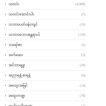
သတင်း
(4,889)
သတင်းဆောင်းပါး
(7)
သဘာဝပတ်ဝန်းကျင်
(19)
သဘာဝဘေးအန္တရာယ်
(139)
သရော်စာ
(2)
အက်ဆေး
(3)
အင်တာဗျူး
(20)
အညာရနံ့ စာရနံ့
(6)
အတွေးအမြင်
(14)
အထူးကဏ္ဍ
(78)
အမျိုးသမီးကဏ္ဍ
(2)