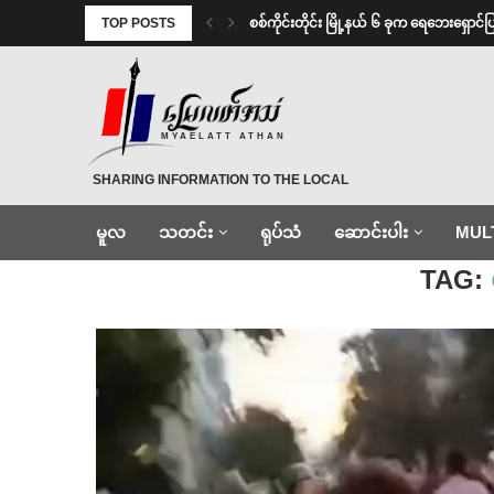
TOP POSTS
စစ်ကိုင်းတိုင်း မြို့နယ် ၆ ခုက ရေဘေးရှေ
MYAELATT ATHAN
SHARING INFORMATION TO THE LOCAL
မူလ
သတင်း
ရုပ်သံ
ဆောင်းပါး
MUL
Home
»
ပိတ်ဆို့ရှာဖွေ
TAG: