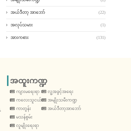
အယ်ဒီတာ့ အာဘော်
(22)
အလုပ်သမား
(1)
အားကစား
(131)
အထူးကဏ္ဍ
ကျားမရေးရာ
လူ့အခွင့်အရေး
ကလေးသူငယ်
အမျိုးသမီးကဏ္ဍ
့
ကာတွန်း
အယ်ဒီတာ့အာဘော်
မသန်စွမ်း
လူမျိုးရေးရာ