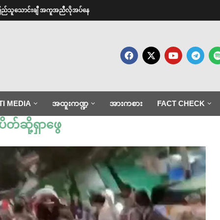
ာင်ပြည်သူသောင်းချီ အကူအညီလိုအပ်နေ
TI MEDIA
အထူးကဏ္ဍ
အားကစား
FACT CHECK
ပိတ်ဆို့ရှာဖွေ