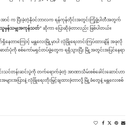
င် က ပြီးခဲ့တဲ့နိုဝင်ဘာလက ရန်ကုန်တိုင်းအတွင်းကြံ့ဖွံ့ပါတီအတွက်
်တဲ့သူမှန်သမျှအကုန်သတ်”
ဆိုကာ ပြောဆိုခဲ့တာလည်း ဖြစ်ပါတယ်။
ရှိနေတာကြောင့် မန္တလေးမြို့မှာပါ လုံခြုံရေးတင်းကြပ်ထားချိန် အခုလို
ဓာတ်ပုံကို စစ်ကော်မရှင်တပ်ဖွဲ့တွေက ရရှိသွားပြီး မြို့အတွင်းအပြင်နေရာ
လောင်းသင်တန်းဆင်းပွဲကို တက်ရောက်ခဲ့တဲ့ အာဏာသိမ်းစစ်ခေါင်းဆောင်ဟာ
ားအများအပြားနဲ့ လုံခြုံရေးတိုးမြှင့်ချထားခဲ့တာလို့ မြို့ခံတွေနဲ့ မန္တလေးစစ်