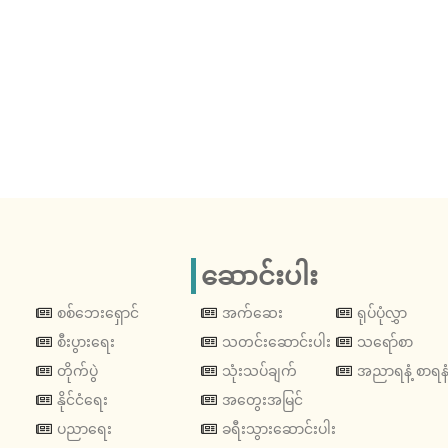
ဆောင်းပါး
စစ်ဘေးရှောင်
အက်ဆေး
ရုပ်ပုံလွှာ
စီးပွားရေး
သတင်းဆောင်းပါး
သရော်စာ
တိုက်ပွဲ
သုံးသပ်ချက်
အညာရနံ့ စာရနံ
နိုင်ငံရေး
အတွေးအမြင်
ပညာရေး
ခရီးသွားဆောင်းပါး