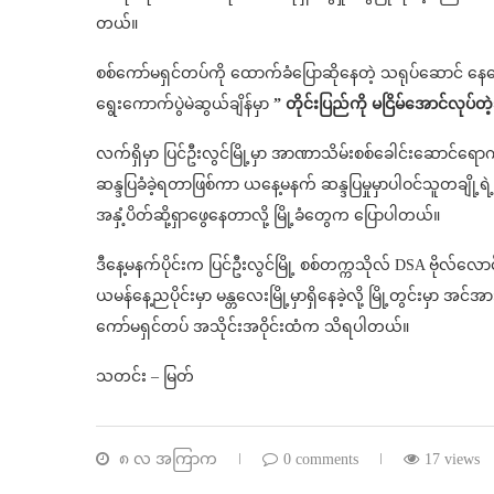
တယ်။
စစ်ကော်မရှင်တပ်ကို ထောက်ခံပြောဆိုနေတဲ့ သရုပ်ဆောင် နေအော
ရွေးကောက်ပွဲမဲဆွယ်ချိန်မှာ
” တိုင်းပြည်‌ကို မငြိမ်အောင်လုပ
လက်ရှိမှာ ပြင်ဦးလွင်မြို့မှာ အာဏာသိမ်းစစ်ခေါင်းဆောင်ရောက်
ဆန္ဒပြခံခဲ့ရတာဖြစ်ကာ ယနေ့မနက် ဆန္ဒပြမှုမှာပါဝင်သူတချို့ရဲ့
အနှံ့ပိတ်ဆို့ရှာဖွေနေတာလို့ မြို့ခံတွေက ပြောပါတယ်။
ဒီနေ့မနက်ပိုင်းက ပြင်ဦးလွင်မြို့ စစ်တက္ကသိုလ် DSA ဗိုလ်
ယမန်နေ့ညပိုင်းမှာ မန္တလေးမြို့မှာရှိနေခဲ့လို့ မြို့တွင်းမှာ အင်အ
ကော်မရှင်တပ် အသိုင်းအဝိုင်းထံက သိရပါတယ်။
သတင်း – မြတ်
၈ လ အကြာက
0 comments
17 views