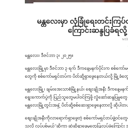
မန္တလေးမှာ လုံခြုံရေးတင်းကြ
ကြောင်းဆန္ဒပြခံရလို
wri
မန္တလေး၊ ဒီဇင်ဘာ ၃၊ ၂၀၂၅။
မန္တလေးမြို့မှာ ဒီဇင်ဘာ ၃ ရက် ဒီကနေ့မနက်ပိုင်းက စစ်ကော်မရ
တွေကို စစ်ကော်မရှင်တပ်က ပိတ်ဆို့ရှာဖွေနေတယ်လို့ မြို့
မန္တလေးမြို့၊ ချမ်းအေးသာစံမြို့နယ်၊ စျေးချိုအနီး ဒီကနေ့
ရွေးကောက်ပွဲကို ပြည်သူတွေမပါဝင်ကြဖို့ လှုံဆော်ဆန္ဒပြမှုတွေ 
မန္တလေးမြို့တွင်းအနှံ့ ပိတ်ဆို့စစ်ဆေးရှာဖွေနေတာလို့ ဆိုပါတ
စျေးချိုအနီးကိုလာရောက်ရှာဖွေတဲ့ စစ်ကော်မရှင်တပ်ဖွဲ့ဝင်
သလို လုပ်ပစ်မယ်”ဆိုကာ ဆဲဆိုရှာဖွေမှုတွေပြုလုပ်ခဲ့ကြောင်း