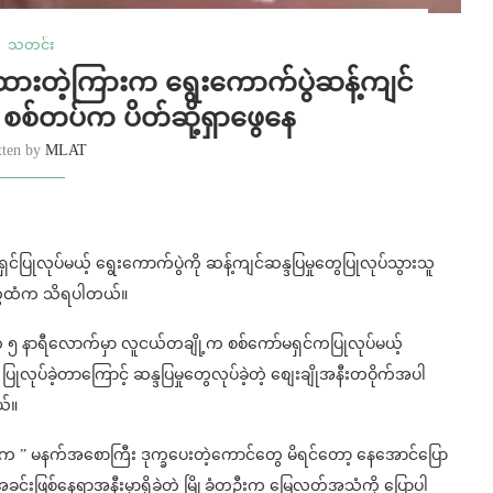
သတင်း
ပ်ထားတဲ့ကြားက ရွေးကောက်ပွဲဆန့်ကျင်
့ စစ်တပ်က ပိတ်ဆို့ရှာဖွေနေ
tten by
MLAT
ှင်ပြုလုပ်မယ့် ရွေးကောက်ပွဲကို ဆန့်ကျင်ဆန္ဒပြမှုတွေပြုလုပ်သွားသူ
ခံတွေထံက သိရပါတယ်။
မနက် ၅ နာရီလောက်မှာ လူငယ်တချို့က စစ်ကော်မရှင်ကပြုလုပ်မယ့်
ပြုလုပ်ခဲ့တာကြောင့် ဆန္ဒပြမှုတွေလုပ်ခဲ့တဲ့ စျေးချိုအနီးတဝိုက်အပါ
ယ်။
တွေက ” မနက်အစောကြီး ဒုက္ခပေးတဲ့ကောင်တွေ မိရင်တော့ နေအောင်ပြော
 အခင်းဖြစ်နေရာအနီးမှာရှိခဲ့တဲ့ မြို့ခံတဦးက မြေလတ်အသံကို ပြောပါ