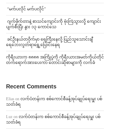
⁨ ⁨“မက်ပလိုင် မက်ပလိုင်”
⁨⁩ ⁨ဂျက်ဖိုက်တာနဲ့ စာသင်ကျောင်းကို ဗုံးကြဲသွားလို့ ကျောင်း
ပျက်စီးပြီး နွား ၁၃ ကောင်သေ
⁩ ⁨ခင်ဦးနယ်တဝိုက်မှာ ရေကြီးနေလို့ ပြည်သူသောင်းချီ
ရေဘေးလွတ်ရာရွှေ့ပြောင်းနေရ
ကိုရီးယားက ၈၈၈၈ အကြိုပွဲကို ကိုရီးယားအမတ်ကိုယ်တိုင်
တက်ရောက်အားပေးကာ တောင်းဆိုစာများကို လက်ခံ
Recent Comments
Elias
on
လက်ပံတန်းက စစ်ကောင်စီခန့်အုပ်ချုပ်ရေးမှူး ပစ်
သတ်ခံရ
Luz
on
လက်ပံတန်းက စစ်ကောင်စီခန့်အုပ်ချုပ်ရေးမှူး ပစ်
သတ်ခံရ