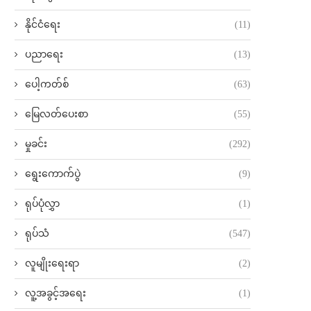
နိုင်ငံရေး
(11)
ပညာရေး
(13)
ပေါ့ကတ်စ်
(63)
မြေလတ်ပေးစာ
(55)
မှုခင်း
(292)
ရွေးကောက်ပွဲ
(9)
ရုပ်ပုံလွှာ
(1)
ရုပ်သံ
(547)
လူမျိုးရေးရာ
(2)
လူ့အခွင့်အရေး
(1)