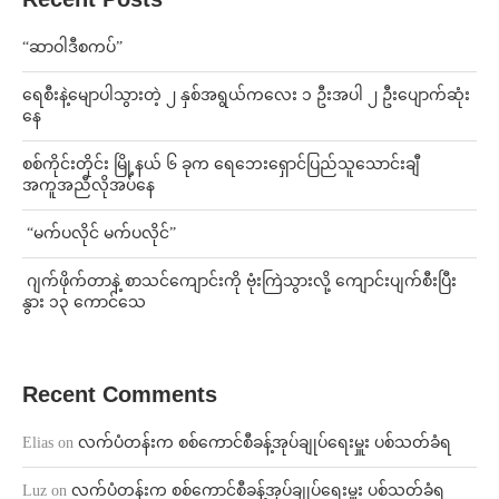
“ဆာဝါဒီစကပ်”
ရေစီးနဲ့မျောပါသွားတဲ့ ၂ နှစ်အရွယ်ကလေး ၁ ဦးအပါ ၂ ဦးပျောက်ဆုံး
နေ
စစ်ကိုင်းတိုင်း မြို့နယ် ၆ ခုက ရေဘေးရှောင်ပြည်သူသောင်းချီ
အကူအညီလိုအပ်နေ
⁨ ⁨“မက်ပလိုင် မက်ပလိုင်”
⁨⁩ ⁨ဂျက်ဖိုက်တာနဲ့ စာသင်ကျောင်းကို ဗုံးကြဲသွားလို့ ကျောင်းပျက်စီးပြီး
နွား ၁၃ ကောင်သေ
Recent Comments
Elias
on
လက်ပံတန်းက စစ်ကောင်စီခန့်အုပ်ချုပ်ရေးမှူး ပစ်သတ်ခံရ
Luz
on
လက်ပံတန်းက စစ်ကောင်စီခန့်အုပ်ချုပ်ရေးမှူး ပစ်သတ်ခံရ