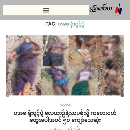
Home
»
ပအဖ ရုံးဖွင့်ပွဲ
TAG:
ပအဖ ရုံးဖွင့်ပွဲ
သတင်း
ပအဖ ရုံးဖွင့်ပွဲ လေယာဥ်နဲ့လာပစ်လို့ ကလေးငယ်
တွေအပါအဝင် ၅၀ ကျော်သေဆုံး
written by
နန်းခမ်း