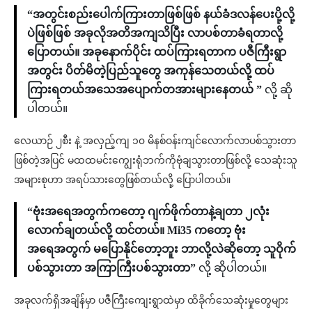
“အတွင်းစည်းပေါက်ကြားတာဖြစ်ဖြစ် နယ်ခံဒလန်ပေးပို့လို့
ပဲဖြစ်ဖြစ် အခုလိုအတိအကျသိပြီး လာပစ်တာခံရတာလို့
ပြောတယ်။ အခုနောက်ပိုင်း ထပ်ကြားရတာက ပဇီကြီးရွာ
အတွင်း ပိတ်မိတဲ့ပြည်သူတွေ အကုန်သေတယ်လို့ ထပ်
ကြားရတယ်အသေအပျောက်တအားများနေတယ် ”
လို့ ဆို
ပါတယ်။
လေယာဉ် ၂စီး နဲ့ အလှည့်ကျ ၁၀ မိနစ်ဝန်းကျင်လောက်လာပစ်သွားတာ
ဖြစ်တဲ့အပြင် မထထမင်းကျွေးရုံဘက်ကိုဗုံချသွားတာဖြစ်လို့ သေဆုံးသူ
အများစုဟာ အရပ်သားတွေဖြစ်တယ်လို့ ပြောပါတယ်။
“ဗုံးအရေအတွက်ကတော့ ဂျက်ဖိုက်တာနဲ့ချတာ ၂လုံး
လောက်ချတယ်လို့ ထင်တယ်။ Mi35 ကတော့ ဗုံး
အရေအတွက် မပြောနိုင်တော့ဘူး ဘာလို့လဲဆိုတော့ သူဝိုက်
ပစ်သွားတာ အကြာကြီးပစ်သွားတာ”
လို့ ဆိုပါတယ်။
အခုလက်ရှိအချိန်မှာ ပဇီကြီးကျေးရွာထဲမှာ ထိခိုက်သေဆုံးမှုတွေများ