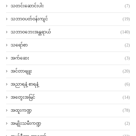
သတင်းဆောင်းပါး
(7)
သဘာဝပတ်ဝန်းကျင်
(19)
သဘာဝဘေးအန္တရာယ်
(140)
သရော်စာ
(2)
အက်ဆေး
(3)
အင်တာဗျူး
(20)
အညာရနံ့ စာရနံ့
(6)
အတွေးအမြင်
(14)
အထူးကဏ္ဍ
(78)
အမျိုးသမီးကဏ္ဍ
(2)