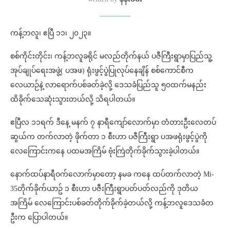
ကန့်ဘလူ၊ ဧပြီ ၁၁၊ ၂၀၂၃။
စစ်ကိုင်းတိုင်း၊ ကန့်ဘလူခရိုင် မလည်တိုက်နယ် ပဇီကြီးရွာမှာပြည်သူ့
အုပ်ချုပ်ရေးအဖွဲ့( ပအဖ) ရုံးဖွင့်ပွဲပြုလုပ်နေချိန် စစ်ကောင်စီက
လေယာဉ်နဲ့ လာရောက်ပစ်ခတ်ခဲ့လို့ ဒေသခံပြည်သူ ၅၀ထက်မနည်း
ထိခိုက်သေဆုံးသွားတယ်လို့ သိရပါတယ်။
ဧပြီလ ၁၁ရက် ဒီနေ့ မနက် ၇ နာရီကျော်လောက်မှာ တံတားဦးလေတပ်
ဆွယ်က တက်လာတဲ့ ဖိုက်တာ ၁ စီးဟာ ပဇီကြီးရွာ ပအဖရုံးဖွင့်ပွဲကို
လေကြောင်းကနေ ပထမအကြိမ် ဗုံးကြဲတိုက်ခိုက်သွားခဲ့ပါတယ်။
နောက်ထပ်နာရီဝက်လောက်မှာတော့ နမခ ကနေ ထပ်တက်လာတဲ့ Mi-
35တိုက်ခိုက်ယာဥ် ၁ စီးဟာ ပဇီးကြီးရွာပတ်ပတ်လည်ကို ဒုတိယ
အကြိမ် လေကြောင်းပစ်ခတ်တိုက်ခိုက်ခဲ့တယ်လို့ ကန့်ဘလူဒေသခံတ
ဦးက ပြောပါတယ်။