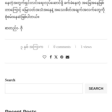
နေတဲ့အတွက်ရှင်းလင်းရေးလုပ်ဆောင်ဖို့ ခက်ခဲနေတဲ့ အခြေအနေဖြစ်
တာကြောင့် မြေလတ်အသံအနေနဲ့ အသေးစိတ်အချက်အလက်တွေကို
စုံစမ်းနေဆဲဖြစ်ပါတယ်။
စာတည်း- ဇို
၃ နှစ် အကြာက
0 comments
1 views
Search
SEARCH
Recent Posts