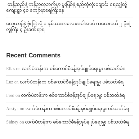
⁩ ⁨တန့်ဆည်နဲ့ ကန့်ဘလူဘက်မှာ မူးမြစ်နဲ့ စည်တုံလုံးချောင်း ရေလျှံလို့
ကျေးရွာ ၄၀ ကျော်မှာရေကြီးနေ
⁨လေယာဉ်နဲ့ ဗုံးကြဲလို့ ၁ နှစ်သားကလေးအပါအဝင် ကလေးငယ် ၂ ဦးနဲ့
လူကြီး ၄ ဦးဒဏ်ရာရ
Recent Comments
Elias
on
လက်ပံတန်းက စစ်ကောင်စီခန့်အုပ်ချုပ်ရေးမှူး ပစ်သတ်ခံရ
Luz
on
လက်ပံတန်းက စစ်ကောင်စီခန့်အုပ်ချုပ်ရေးမှူး ပစ်သတ်ခံရ
Fred
on
လက်ပံတန်းက စစ်ကောင်စီခန့်အုပ်ချုပ်ရေးမှူး ပစ်သတ်ခံရ
Austyn
on
လက်ပံတန်းက စစ်ကောင်စီခန့်အုပ်ချုပ်ရေးမှူး ပစ်သတ်ခံရ
Sidney
on
လက်ပံတန်းက စစ်ကောင်စီခန့်အုပ်ချုပ်ရေးမှူး ပစ်သတ်ခံရ