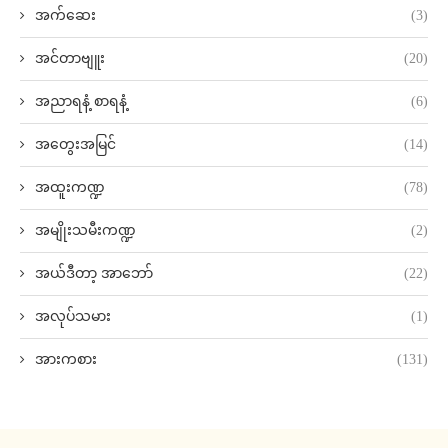
အက်ဆေး
(3)
အင်တာဗျူး
(20)
အညာရနံ့ စာရနံ့
(6)
အတွေးအမြင်
(14)
အထူးကဏ္ဍ
(78)
အမျိုးသမီးကဏ္ဍ
(2)
အယ်ဒီတာ့ အာဘော်
(22)
အလုပ်သမား
(1)
အားကစား
(131)