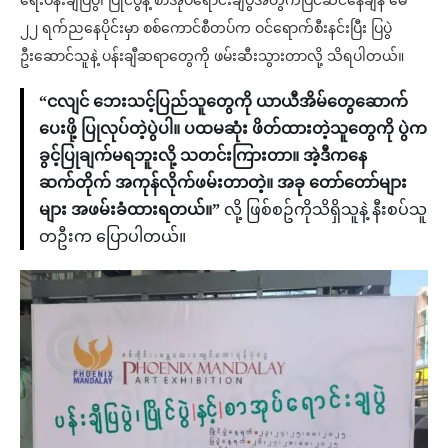
ရေးပန်းချီပြပွဲ၊ ပြိုင်ပွဲနဲ့ စာအုပ်ရောင်းချပွဲအတွက်ပြင်ဆင်နေချိန် မေ
၂၂ ရက်ညနေပိုင်းမှာ စစ်ကောင်စီတပ်က ဝင်ရောက်စီးနင်းပြီး ပြပွဲ
ဦးဆောင်သူနဲ့ ပန်းချီဆရာတွေကို ဖမ်းဆီးသွားတာလို့ သိရပါတယ်။
“ငလျင် ဘေးသင့်ပြည်သူတွေကို ယာယီအိမ်တွေဆောက်
ပေးဖို့ ပြုလုပ်တဲ့ပွဲပါ။ ပထမဆုံး ဖိတ်ထားတဲ့သူတွေကို ပွဲက
ခွင့်ပြုချက်မရဘူးလို့ သတင်းကြားတာ။ အဲ့ဒီကနေ
‌‌‌‌‌‌‌‌‌‌‌‌‌‌‌‌‌‌‌‌‌‌ဆက်တိုက် အကုန်လိုက်ဖမ်းတာတဲ့။ အခု တော်တော်များ
များ အဖမ်းခံထားရတယ်။”
လို့ ဖြစ်စဥ်ကိုသိရှိသူနဲ့ နီးစပ်သူ
တဦးက ပြောပါတယ်။