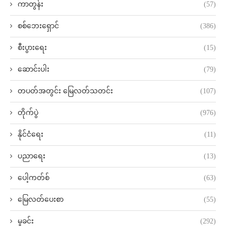
ကာတွန်း
(57)
စစ်ဘေးရှောင်
(386)
စီးပွားရေး
(15)
ဆောင်းပါး
(79)
တပတ်အတွင်း မြေလတ်သတင်း
(107)
တိုက်ပွဲ
(976)
နိုင်ငံရေး
(11)
ပညာရေး
(13)
ပေါ့ကတ်စ်
(63)
မြေလတ်ပေးစာ
(55)
မှုခင်း
(292)