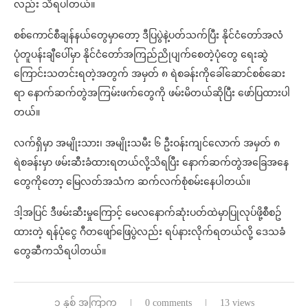
လည်း သိရပါတယ်။
စစ်ကောင်စီချန်နယ်တွေမှာတော့ ဒီပြပွဲနဲ့ပတ်သက်ပြီး နိုင်ငံတော်အလံ
ပုံတူပန်းချီပေါ်မှာ နိုင်ငံတော်အကြည်ညိုပျက်စေတဲ့ပုံတွေ ရေးဆွဲ
ကြောင်းသတင်းရတဲ့အတွက် အမှတ် ၈ ရဲစခန်းကိုခေါ်ဆောင်စစ်ဆေး
ရာ နောက်ဆက်တွဲအကြမ်းဖက်တွေကို ဖမ်းမိတယ်ဆိုပြီး ဖော်ပြထားပါ
တယ်။
လက်ရှိမှာ အမျိုးသား၊ အမျိုးသမီး ၆ ဦးဝန်းကျင်လောက် အမှတ် ၈
ရဲစခန်းမှာ ဖမ်းဆီးခံထားရတယ်လို့သိရပြီး နောက်ဆက်တွဲအခြေအနေ
တွေကိုတော့ မြေလတ်အသံက ဆက်လက်စုံစမ်းနေပါတယ်။
ဒါ့အပြင် ဒီဖမ်းဆီးမှုကြောင့် မေလနောက်ဆုံးပတ်ထဲမှာပြုလုပ်ဖို့စီစဥ်
ထားတဲ့ ရန်ပုံငွေ ဂီတဖျော်ဖြေပွဲလည်း ရပ်နားလိုက်ရတယ်လို့ ဒေသခံ
တွေဆီကသိရပါတယ်။
၁ နှစ် အကြာက
0 comments
13 views