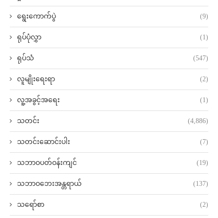
ရွေးကောက်ပွဲ
(9)
ရုပ်ပုံလွှာ
(1)
ရုပ်သံ
(547)
လူမျိုးရေးရာ
(2)
လူ့အခွင့်အရေး
(1)
သတင်း
(4,886)
သတင်းဆောင်းပါး
(7)
သဘာဝပတ်ဝန်းကျင်
(19)
သဘာဝဘေးအန္တရာယ်
(137)
သရော်စာ
(2)