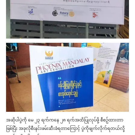
အဆိုပါပွဲကို မေ ၂၃ ရက်ကနေ ၂၈ ရက်အထိပြုလုပ်ဖို့ စီစဥ်ထားတာ
ဖြစ်ပြီး အခုလိုစီးနင်းဖမ်းဆီးခံရတာကြောင့် ပွဲကိုဖျက်လိုက်ရတယ်လို့