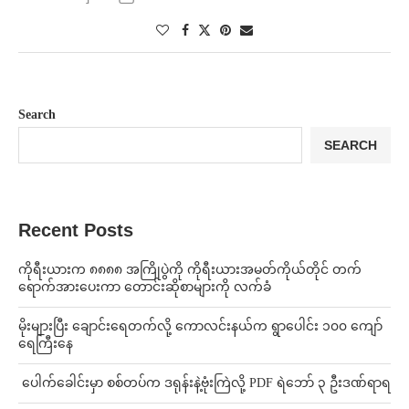
Search
SEARCH
Recent Posts
ကိုရီးယားက ၈၈၈၈ အကြိုပွဲကို ကိုရီးယားအမတ်ကိုယ်တိုင် တက်
ရောက်အားပေးကာ တောင်းဆိုစာများကို လက်ခံ
⁨မိုးများပြီး ချောင်းရေတက်လို့ ကောလင်းနယ်က ရွာပေါင်း ၁၀၀ ကျော်
ရေကြီးနေ
⁩ ⁨ပေါက်ခေါင်းမှာ စစ်တပ်က ဒရုန်းနဲ့ဗုံးကြဲလို့ PDF ရဲဘော် ၃ ဦးဒဏ်ရာရ