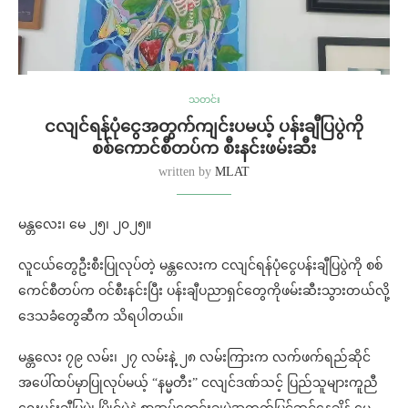
သတင်း
ငလျင်ရန်ပုံငွေအတွက်ကျင်းပမယ့် ပန်းချီပြပွဲကို
စစ်ကောင်စီတပ်က စီးနင်းဖမ်းဆီး
written by
MLAT
မန္တလေး၊ မေ ၂၅၊ ၂၀၂၅။
လူငယ်တွေ‌‌‌‌‌‌‌‌ဦးစီးပြုလုပ်တဲ့ မန္တလေးက ငလျင်ရန်ပုံငွေပန်းချီပြပွဲကို စစ်
ကေင်စီတပ်က ဝင်စီးနင်းပြီး ပန်းချီပညာရှင်တွေကိုဖမ်းဆီးသွားတယ်လို့
ဒေသခံတွေဆီက သိရပါတယ်။
မန္တလေး ၇၉ လမ်း၊ ၂၇ လမ်းနဲ့ ၂၈ လမ်းကြားက လက်ဖက်ရည်ဆိုင်
အပေါ်ထပ်မှာပြုလုပ်မယ့် “နမ္မတီး” ငလျင်ဒဏ်သင့် ပြည်သူများကူညီ