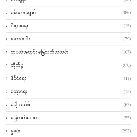
စစ်ဘေးရှောင်
(386)
စီးပွားရေး
(15)
ဆောင်းပါး
(79)
တပတ်အတွင်း မြေလတ်သတင်း
(107)
တိုက်ပွဲ
(976)
နိုင်ငံရေး
(11)
ပညာရေး
(13)
ပေါ့ကတ်စ်
(63)
မြေလတ်ပေးစာ
(55)
မှုခင်း
(292)