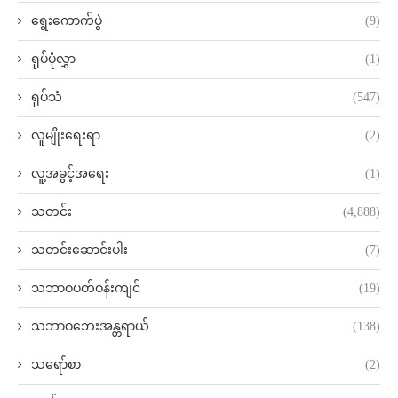
ရွေးကောက်ပွဲ
(9)
ရုပ်ပုံလွှာ
(1)
ရုပ်သံ
(547)
လူမျိုးရေးရာ
(2)
လူ့အခွင့်အရေး
(1)
သတင်း
(4,888)
သတင်းဆောင်းပါး
(7)
သဘာဝပတ်ဝန်းကျင်
(19)
သဘာဝဘေးအန္တရာယ်
(138)
သရော်စာ
(2)