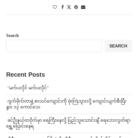
Search
SEARCH
Recent Posts
⁨ ⁨“မက်ပလိုင် မက်ပလိုင်”
⁨⁩ ⁨ဂျက်ဖိုက်တာနဲ့ စာသင်ကျောင်းကို ဗုံးကြဲသွားလို့ ကျောင်းပျက်စီးပြီး
နွား ၁၃ ကောင်သေ
⁩ ⁨ခင်ဦးနယ်တဝိုက်မှာ ရေကြီးနေလို့ ပြည်သူသောင်းချီ ရေဘေးလွတ်ရာ
ရွှေ့ပြောင်းနေရ