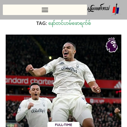
Home
»
နော်တင်ဟမ်ဖောရက်စ်
TAG:
နော်တင်ဟမ်ဖောရက်စ်