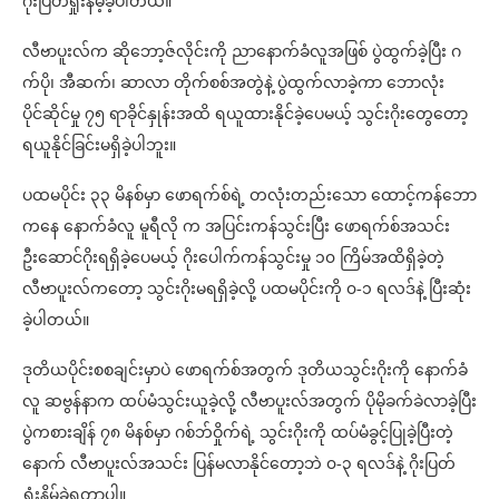
ဂိုးပြတ်ရှုံးနိမ့်ခဲ့ပါတယ်။
လီဗာပူးလ်က ဆိုဘော့ဇ်လိုင်းကို ညာနောက်ခံလူအဖြစ် ပွဲထွက်ခဲ့ပြီး ဂ
က်ပို၊ အီဆက်၊ ဆာလာ တိုက်စစ်အတွဲနဲ့ ပွဲထွက်လာခဲ့ကာ ဘောလုံး
ပိုင်ဆိုင်မှု ၇၅ ရာခိုင်နှုန်းအထိ ရယူထားနိုင်ခဲ့ပေမယ့် သွင်းဂိုးတွေတော့
ရယူနိုင်ခြင်းမရှိခဲ့ပါဘူး။
ပထမပိုင်း ၃၃ မိနစ်မှာ ဖောရက်စ်ရဲ့ တလုံးတည်းသော ထောင့်ကန်ဘော
ကနေ နောက်ခံလူ မူရီလို က အပြင်းကန်သွင်းပြီး ဖောရက်စ်အသင်း
ဦးဆောင်ဂိုးရရှိခဲ့ပေမယ့် ဂိုးပေါက်ကန်သွင်းမှု ၁၀ ကြိမ်အထိရှိခဲ့တဲ့
လီဗာပူးလ်ကတော့ သွင်းဂိုးမရရှိခဲ့လို့ ပထမပိုင်းကို ၀-၁ ရလဒ်နဲ့ ပြီးဆုံး
ခဲ့ပါတယ်။
ဒုတိယပိုင်းစစချင်းမှာပဲ ဖောရက်စ်အတွက် ဒုတိယသွင်းဂိုးကို နောက်ခံ
လူ ဆဗွန်နာက ထပ်မံသွင်းယူခဲ့လို့ လီဗာပူးလ်အတွက် ပိုမိုခက်ခဲလာခဲ့ပြီး
ပွဲကစားချိန် ၇၈ မိနစ်မှာ ဂစ်ဘ်ဝှိုက်ရဲ့ သွင်းဂိုးကို ထပ်မံခွင့်ပြုခဲ့ပြီးတဲ့
နောက် လီဗာပူးလ်အသင်း ပြန်မလာနိုင်တော့ဘဲ ၀-၃ ရလဒ်နဲ့ ဂိုးပြတ်
ရှုံးနိမ့်ခဲ့ရတာပါ။