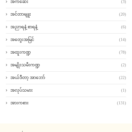
အက်ဆေး
(3)
အင်တာဗျူး
(20)
အညာရနံ့ စာရနံ့
(6)
အတွေးအမြင်
(14)
အထူးကဏ္ဍ
(78)
အမျိုးသမီးကဏ္ဍ
(2)
အယ်ဒီတာ့ အာဘော်
(22)
အလုပ်သမား
(1)
အားကစား
(131)