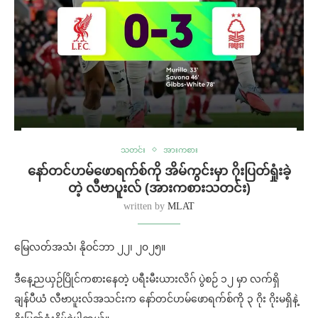
သတင်း
အားကစား
နော်တင်ဟမ်ဖောရက်စ်ကို အိမ်ကွင်းမှာ ဂိုးပြတ်ရှုံးခဲ့
တဲ့ လီဗာပူးလ် (အားကစားသတင်း)
written by
MLAT
မြေလတ်အသံ၊ နိုဝင်ဘာ ၂၂၊ ၂၀၂၅။
ဒီနေ့ညယှဉ်ပြိုင်ကစားနေတဲ့ ပရီးမီးယားလိဂ် ပွဲစဉ် ၁၂ မှာ လက်ရှိ
ချန်ပီယံ လီဗာပူးလ်အသင်းက နော်တင်ဟမ်ဖောရက်စ်ကို ၃ ဂိုး ဂိုးမရှိနဲ့