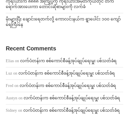
ကိုရီးယားက ၈၈၈၈ အကြိုပွဲကို ကိုရီးယားအမတ်ကိုယ်တိုင် တက်
ရောက်အားပေးကာ တောင်းဆိုစာများကို လက်ခံ
⁨မိုးများပြီး ချောင်းရေတက်လို့ ကောလင်းနယ်က ရွာပေါင်း ၁၀၀ ကျော်
ရေကြီးနေ
Recent Comments
Elias
on
လက်ပံတန်းက စစ်ကောင်စီခန့်အုပ်ချုပ်ရေးမှူး ပစ်သတ်ခံရ
Luz
on
လက်ပံတန်းက စစ်ကောင်စီခန့်အုပ်ချုပ်ရေးမှူး ပစ်သတ်ခံရ
Fred
on
လက်ပံတန်းက စစ်ကောင်စီခန့်အုပ်ချုပ်ရေးမှူး ပစ်သတ်ခံရ
Austyn
on
လက်ပံတန်းက စစ်ကောင်စီခန့်အုပ်ချုပ်ရေးမှူး ပစ်သတ်ခံရ
Sidney
on
လက်ပံတန်းက စစ်ကောင်စီခန့်အုပ်ချုပ်ရေးမှူး ပစ်သတ်ခံရ