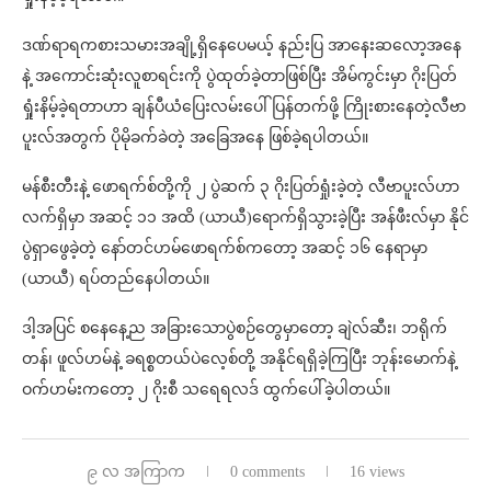
ဒဏ်ရာရကစားသမားအချို့ရှိနေပေမယ့် နည်းပြ အာနေးဆလော့အနေ
နဲ့ အကောင်းဆုံးလူစာရင်းကို ပွဲထုတ်ခဲ့တာဖြစ်ပြီး အိမ်ကွင်းမှာ ဂိုးပြတ်
ရှုံးနိမ့်ခဲ့ရတာဟာ ချန်ပီယံပြေးလမ်းပေါ်ပြန်တက်ဖို့ ကြိုးစားနေတဲ့လီဗာ
ပူးလ်အတွက် ပိုမိုခက်ခဲတဲ့ အခြေအနေ ဖြစ်ခဲ့ရပါတယ်။
မန်စီးတီးနဲ့ ဖောရက်စ်တို့ကို ၂ ပွဲဆက် ၃ ဂိုးပြတ်ရှုံးခဲ့တဲ့ လီဗာပူးလ်ဟာ
လက်ရှိမှာ အဆင့် ၁၁ အထိ (ယာယီ)ရောက်ရှိသွားခဲ့ပြီး အန်ဖီးလ်မှာ နိုင်
ပွဲရှာဖွေခဲ့တဲ့ နော်တင်ဟမ်ဖောရက်စ်ကတော့ အဆင့် ၁၆ နေရာမှာ
(ယာယီ) ရပ်တည်နေပါတယ်။
ဒါ့အပြင် စနေနေ့ည အခြားသောပွဲစဉ်တွေမှာတော့ ချဲလ်ဆီး၊ ဘရိုက်
တန်၊ ဖူလ်ဟမ်နဲ့ ခရစ္စတယ်ပဲလေ့စ်တို့ အနိုင်ရရှိခဲ့ကြပြီး ဘုန်းမောက်နဲ့
ဝက်ဟမ်းကတော့ ၂ ဂိုးစီ သရေရလဒ် ထွက်ပေါ်ခဲ့ပါတယ်။
၉ လ အကြာက
0 comments
16 views