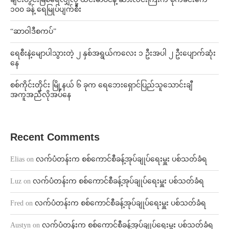
၁၀၀ ခန့် ရေမြုပ်ပျက်စီး
“ဆာဝါဒီစကပ်”
ရေစီးနဲ့မျောပါသွားတဲ့ ၂ နှစ်အရွယ်ကလေး ၁ ဦးအပါ ၂ ဦးပျောက်ဆုံး
နေ
စစ်ကိုင်းတိုင်း မြို့နယ် ၆ ခုက ရေဘေးရှောင်ပြည်သူသောင်းချီ
အကူအညီလိုအပ်နေ
Recent Comments
Elias
on
လက်ပံတန်းက စစ်ကောင်စီခန့်အုပ်ချုပ်ရေးမှူး ပစ်သတ်ခံရ
Luz
on
လက်ပံတန်းက စစ်ကောင်စီခန့်အုပ်ချုပ်ရေးမှူး ပစ်သတ်ခံရ
Fred
on
လက်ပံတန်းက စစ်ကောင်စီခန့်အုပ်ချုပ်ရေးမှူး ပစ်သတ်ခံရ
Austyn
on
လက်ပံတန်းက စစ်ကောင်စီခန့်အုပ်ချုပ်ရေးမှူး ပစ်သတ်ခံရ