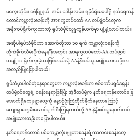
မကွေးတိုင်း၊ ငဖဲမြို့နယ်၊ အမ်း-ပဒါန်းလမ်း၊ ရခိုင်ရိုးမပေါ်ရှိ နတ်ရေကန်
တောင်ကမ္ဘာလုံးစခန်းကို အာရက္ခတပ်တော်-AA တပ်ဖွဲ့ဝင်တွေက
အနီးကပ်ရိုက်ကူးထားတဲ့ ရုပ်သံဖိုင်လူမှုကွန်ယက်မှာ ပျံ့နှံ့လာပါတယ်။
အဆိုပါရုပ်သံဖိုင်ဟာ အောက်တိုဘာ ၁၀ ရက် ကမ္ဘာလုံးစခန်းကို
တိုက်ခိုက်သိမ်းပိုက်နေချိန်အတွင်း အာရက္ခတပ်တော်-AA တပ်ဖွဲ့ဝင်
တချို့က ရိုက်ကူးခဲ့တာဖြစ်တယ်လို့ AAနဲ့နီးစပ်သူအမျိုးသားတဦးက
အတည်ပြုပြောပါတယ်။
ရုပ်သံမှာပါဝင်တဲ့နေရာတွေဟာ ကမ္ဘာလုံးစခန်းက စစ်ကော်မရှင်ဒရုန်း
တပ်ဖွဲ့ဝင်တွေရဲ့ စခန်းနေရာဖြစ်ပြီး အဲ့ဒီတပ်ဖွဲ့က နတ်ရေကန်တောင်ခြေ
အောက်ရှိကျေးရွာတွေကို နေ့စဉ်ဗုံးကြဲတိုက်ခိုက်နေတာကြောင့်
ကျေးရွာတွေမီးလောင်ပျက်စီးကြရတယ်လို့ AA နဲ့နီးစပ်သူနောက်ထပ်
အမျိုးသားတဦးကပြောပါတယ်။
နတ်ရေကန်တောင် ပင်မကမ္ဘာလုံးဗျူဟာစခန်းရဲ့ကာကင်းစခန်းတွေ