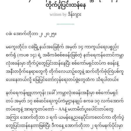
တိုက်ပွဲပြင်းထန်နေ
written by
ဒိန်းဂျား
ငဖဲ၊ အောက်တိုဘာ ၂၊ ၂၀၂၅။
မကွေးတိုင်း၊ ငဖဲမြို့နယ်အခြေစိုက် အမှတ် ၁၄ ကာကွယ်ရေးပစ္စည်း
စက်ရုံ (ကပစ ၁၄) ရဲ့ အဓိကခံစစ်စခန်းဖြစ်တဲ့ နတ်ရေကန်တောင်ကမ္ဘာ
လုံးစခန်းမှာ တိုက်ပွဲတွေပြင်းထန်နေပြီး စစ်ကော်မရှင်တပ်က စခန်းနဲ့
အနီးတဝိုက်နေရာတွေကို တိုက်လေယာဥ်တွေနဲ့ ဆက်တိုက်ဗုံးကြဲပစ်ကူ
ပေးနေတယ်လို့ မြေပြင်တော်လှန်ရေးတပ်ဖွဲ့တွေထံက သိရပါတယ်။
နတ်ရေကန်ဗျူဟာကုန်း (ခေါ် )ကမ္ဘာလုံးစခန်းအနီးမှာ စစ်ကော်မရှင်
တပ် အမှတ် ၁၇ စစ်ဆင်ရေးကွပ်ကဲမှုဌာနချုပ် စကခ ၁၇ လက်အောက်
တပ်တွေနဲ့ အာရက္ခတပ်တော် – AAနဲ့ မဟာမိတ်ပူးပေါင်းတပ်တွေ
အကြား အောက်တိုဘာ ၁ ရက် ယမန်နေ့ညနေပိုင်းကစတင်ကာ တိုက်ပွဲ
တွေပြင်းထန်နေတာဖြစ်ပြီး ဒီကနေ့ အောက်တိုဘာ ၂ ရက်မနက်ပိုင်းမှာ