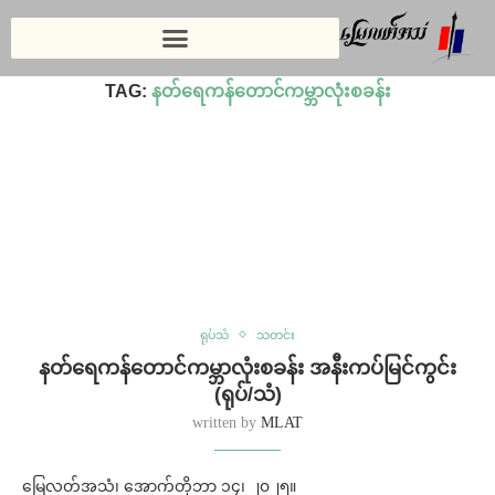
Home
»
နတ်ရေကန်တောင်ကမ္ဘာလုံးစခန်း
TAG:
နတ်ရေကန်တောင်ကမ္ဘာလုံးစခန်း
ရုပ်သံ
သတင်း
နတ်ရေကန်တောင်ကမ္ဘာလုံးစခန်း အနီးကပ်မြင်ကွင်း
(ရုပ်/သံ)
written by
MLAT
မြေလတ်အသံ၊ အောက်တိုဘာ ၁၄၊ ၂၀၂၅။