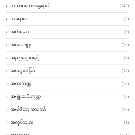
သဘာဝဘေးအန္တရာယ်
(142)
သရော်စာ
(2)
အက်ဆေး
(3)
အင်တာဗျူး
(20)
အညာရနံ့ စာရနံ့
(6)
အတွေးအမြင်
(14)
အထူးကဏ္ဍ
(78)
အမျိုးသမီးကဏ္ဍ
(2)
အယ်ဒီတာ့ အာဘော်
(22)
အလုပ်သမား
(1)