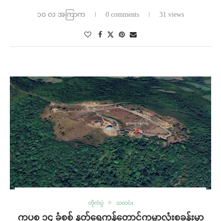
၁၀ လ အကြာက
0 comments
31 views
တိုက်ပွဲ
သတင်း
ကပစ ၁၄ ခံစစ် နတ်ရေကန်တောင်ကမ္ဘာလုံးစခန်းမှာ