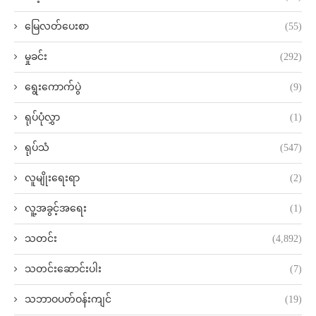
မြေလတ်ပေးစာ
(55)
မှုခင်း
(292)
ရွေးကောက်ပွဲ
(9)
ရုပ်ပုံလွှာ
(1)
ရုပ်သံ
(547)
လူမျိုးရေးရာ
(2)
လူ့အခွင့်အရေး
(1)
သတင်း
(4,892)
သတင်းဆောင်းပါး
(7)
သဘာဝပတ်ဝန်းကျင်
(19)