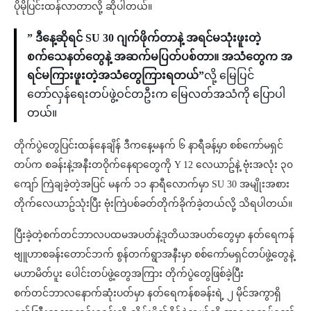
ပိုမိုပြင်းထန်လာတာလို့ ဆိုပါတယ်။
” ဒီနေ့ဆိုရင် SU 30 ဂျက်ဖိုက်တာနဲ့ အရင်မသုံးဖူးတဲ့
စက်သေနတ်တွေနဲ့ အဆက်မပြတ်ပစ်တာ။ အသံတွေက အ
ရင်မကြားဖူးတဲ့အသံတွေကြားရတယ်”
လို့ မြေပြင်
တော်လှန်ရေးတပ်ဖွဲ့ဝင်တဦးက မြေလတ်အသံကို ပြောပါ
တယ်။
တိုက်ပွဲတွေပြင်းထန်နေချိန် ဒီကနေ့မနက် ၆ နာရီခန့်မှာ စစ်ကော်မရှင်
တပ်က စခန်းနဲ့အနီးတဝိုက်နေရာတွေကို Y 12 လေယာဥ်နဲ့ ဗုံးအလုံး ၃၀
ကျော် ကြဲချခဲ့တဲ့အပြင် မနက် ၁၁ နာရီလောက်မှာ SU 30 အမျိုးအစား
တိုက်လေယာဥ်သုံးပြီး ဗုံးကြဲပစ်ခတ်တိုက်ခိုက်ခဲ့တယ်လို့ သိရပါတယ်။
ပြီးခဲ့တဲ့စက်တင်ဘာလပထမအပတ်နဲ့ဒုတိယအပတ်တွေမှာ နတ်ရေကန်
ဗျူဟာစခန်းတောင်ဘက် စွန်တက်ရွာအနီးမှာ စစ်ကော်မရှင်တပ်ဖွဲ့တွေနဲ့
မဟာမိတ်ပူး ပေါင်းတပ်ဖွဲ့တွေအကြား တိုက်ပွဲတွေဖြစ်ခဲ့ပြီး
စက်တင်ဘာလနောက်ဆုံးပတ်မှာ နတ်ရေကန်စခန်းရဲ့ ၂ မိုင်အကွာရှိ