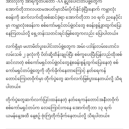
အားလုံးကို အာရက္ခတပ်တော် -AA နဲ့ပူးပေါင်းတပ်ဖွဲ့တွေက
အောက်တိုဘာလပထမအပတ်မှာသိမ်းပိုက်နိုင်ခဲ့ပြီးနောက် ကမ္ဘာလုံး
စခန်းကို ဆက်လက်ထိုးစစ်ဆင်ခဲ့ရာ အောက်တိုဘာ ၁၀ ရက် ညနေပိုင်း
မှာ ကမ္ဘာလုံးစခန်းက စစ်ကော်မရှင်တပ်ဖွဲ့ဝင်တွေ စခန်းစွန့်ခွာထွက်ပြေး
နေကြတယ်လို့ ရှေ့တန်းသတင်းရင်းမြစ်တွေကလည်း ပြောပါတယ်။
လက်ရှိမှာ မဟာမိတ်ပူးပေါင်းတပ်ဖွဲ့တွေက အမ်း-ပဒါန်းလမ်းဟောင်း၊
လမ်းသစ် ၂ ခုလုံးကို ပိတ်ဆို့ထိန်းချုပ်ပြီး စစ်ကူပေးပြီးပြန်လည်ထိုးစစ်
ဆင်လာတဲ့ စစ်ကော်မရှင်တပ်ဖွဲ့ဝင်တွေနဲ့စခန်းစွန့်ထွက်ပြေးနေတဲ့ စစ်
ကော်မရှင်တပ်ဖွဲ့တွေကို တိုက်ခိုက်နေတာကြောင့် နတ်ရေကန်
တောင်ကြောတဝိုက်မှာ တိုက်ပွဲတွေ ဆက်လက်ဖြစ်ပွားနေတယ်လို့ သိရ
ပါတယ်။
တိုက်ပွဲတွေဆက်လက်ပြင်းထန်နေတဲ့ နတ်ရေကန်တောင်အနီးတဝိုက်
စစ်ကော်မရှင်တပ်က လေကြောင်းကနေ အောက်တိုဘာ ၁၃ ရက်
ယမန်နေ့အထိ နေ့စဥ် ဗုံးကြဲတိုက်ခိုက်နေတယ်လို့ သိရပါတယ်။