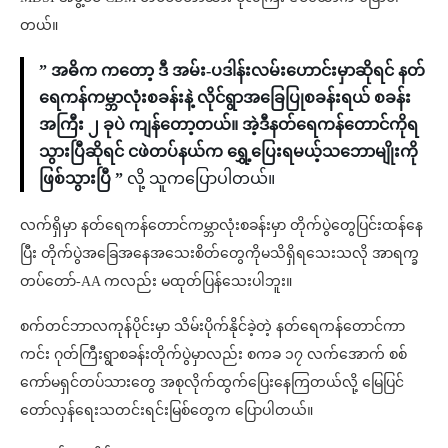
တယ်။
” အဓိက ကတော့ ဒီ အမ်း-ပဒါန်းလမ်းဟောင်းမှာဆိုရင် နတ်
ရေကန်ကမ္ဘာလုံးစခန်းနဲ့ လိုင်ရွာအခြေပြုစခန်းရယ် စခန်း
အကြီး ၂ ခုပဲ ကျန်တော့တယ်။ အဲ့ဒီနတ်ရေကန်တောင်ကိုရ
သွားပြီဆိုရင် ငဖဲတပ်နယ်က ရွှေ့ပြေးရမယ့်သဘောမျိုးကို
ဖြစ်သွားပြီ ”
လို့ သူကပြောပါတယ်။
လက်ရှိမှာ နတ်ရေကန်တောင်ကမ္ဘာလုံးစခန်းမှာ တိုက်ပွဲတွေပြင်းထန်နေ
ပြီး တိုက်ပွဲအခြေအနေအသေးစိတ်တွေကိုမသိရှိရသေးသလို အာရက္ခ
တပ်တော်-AA ကလည်း မထုတ်ပြန်သေးပါဘူး။
စက်တင်ဘာလကုန်ပိုင်းမှာ သိမ်းပိုက်နိုင်ခဲ့တဲ့ နတ်ရေကန်တောင်ကာ
ကင်း ဂုတ်ကြီးရွာစခန်းတိုက်ပွဲမှာလည်း စကခ ၁၇ လက်အောက် စစ်
ကော်မရှင်တပ်သားတွေ အစုလိုက်ထွက်ပြေးနေကြတယ်လို့ မြေပြင်
တော်လှန်ရေးသတင်းရင်းမြစ်တွေက ပြောပါတယ်။