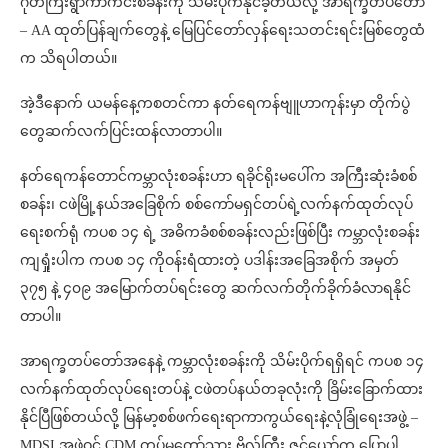
ဂုတ်ကြီးရွာကာကင်းစခန်းကို သိမ်းပိုက်နိုင်ခဲ့တယ်လို့ အာရက္ခတပ်တော်
– AA ထုတ်ပြန်ချက်တွေနဲ့ မြေပြင်တော်လှန်ရေးသတင်းရင်းမြစ်တွေထံ
က သိရပါတယ်။
အဲ့ဒီနောက် ယမန်နေ့ကစတင်ကာ နတ်ရေကန်ဗျူဟာကုန်းမှာ တိုက်ပွဲ
တွေဆက်လက်ပြင်းထန်လာတာပါ။
နတ်ရေကန်တောင်ကမ္ဘာလုံးစခန်းဟာ ရခိုင်ရိုးမပေါ်က အကြီးဆုံးခံစစ်
စခန်း၊ ငဖဲမြို့နယ်အခြေစိုက် စစ်ကော်မရှင်တပ်ရဲ့လက်နက်ထုတ်လုပ်
ရေးစက်ရုံ ကပစ ၁၄ ရဲ့ အဓိကခံစစ်စခန်းလည်းဖြစ်ပြီး ကမ္ဘာလုံးစခန်း
ကျရှုံးပါက ကပစ ၁၄ ကိုဝန်းရံထားတဲ့ ပဒါန်းအခြေအစိုက် အမှတ်
၃၇၅ နဲ့ ၄၀၉ အမြောက်တပ်ရင်းတွေ ဆက်လက်တိုက်ခိုက်ခံလာရနိုင်
တာပါ။
အာရက္ခတပ်တော်အနေနဲ့ ကမ္ဘာလုံးစခန်းကို သိမ်းပိုက်ရရှိရင် ကပစ ၁၄
လက်နက်ထုတ်လုပ်ရေးတပ်နဲ့ ငဖဲတပ်နယ်တခုလုံးကို ခြိမ်းခြောက်ထား
နိုင်ပြီဖြစ်တယ်လို့ မြန်မာ့စစ်ဖက်ရေးရာကာကွယ်ရေးနဲ့လုံခြုံရေးအဖွဲ့ –
MDSI အဖွဲ့ဝင် CDM တပ်မတော်သား ဗိုလ်ကြီး ဇင်ယော်က ပြောပါ