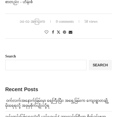
စာတည်း – ဟိန်းစံ
၁၀ လ အကြာက
0 comments
58 views
Search
SEARCH
Recent Posts
⁩ ⁨ဝက်လက်အနောက်ခြမ်းမှာ ရေကြီးပြီး၊ အရှေ့ခြမ်းက ကျေးရွာတချို့
မိုးရေရလို့ အခုမှစိုက်ပျိုးလို့ရ
ချင်းတွင်းမြစ်ရေလျှံလို့ ယင်းမာပင်နဲ့ ဆားလင်းကြီးက စိုက်ခင်းဧက