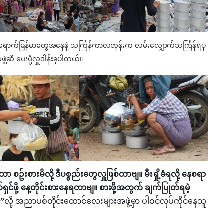
်မြန်မာတွေအနေနဲ့ သင်္ကြန်ကာလတုန်းက လမ်းလျှောက်သင်္ကြန်ရံပုံ
့ဆီ ပေးပို့လှူဒါန်းခဲ့ပါတယ်။
တာ စဥ်းစားမိလို့ ဒီပစ္စည်းတွေလှူဖြစ်တာဗျ။ မီးရှို့ခံရလို့ နေစရာ
ို့ နေ့တိုင်းစားနေရတာဗျ။ စားဖို့အတွက် ချက်ပြုတ်ရမဲ့
ာ”
လို့ အညာပစ်တိုင်းထောင်လေးများအဖွဲ့မှာ ပါဝင်လုပ်ကိုင်နေသူ