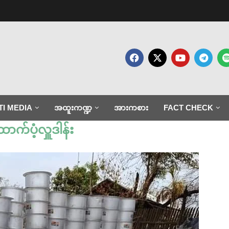
TI MEDIA
အထူးကဏ္ဍ
အားကစား
FACT CHECK
ာက်ပံ့လှူဒါန်း