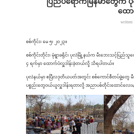
ပြည်ပရောက်မြန်မာတွေက ပုလ
ထောက်
written
စစ်ကိုင်း၊ မေ ၅၊ ၂၀၂၃။
စစ်ကိုင်းတိုင်း၊ မုံရွာခရိုင်၊ ပုလဲမြို့နယ်က မီးဘေးသင့်ပြည်
၄ ရက်မှာ ထောက်ပံလှူဒါန်းခဲ့တယ်လို့ သိရပါတယ်။
ပုလဲနယ်မှာ ဧပြီလဒုတိယပတ်အတွင်း စစ်ကောင်စီတပ်ဖွဲ့တွေ မီးရှို့
ပစ္စည်းတွေဝယ်ယူလှူဒါန်းရတာလို့ အညာပစ်တိုင်းထောင်လေး