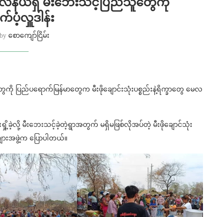
ဲနယ်ရှိ မီးဘေးသင့်ပြည်သူတွေကို
ပံ့လှူဒါန်း
 by
စောကျော်ငြိမ်း
သူတွေကို ပြည်ပရောက်မြန်မာတွေက မီးဖိုချောင်းသုံးပစ္စည်းနဲ့ရိက္ခာတွေ မေလ
ခဲ့လို့ မီးဘေးသင့်ခဲ့တဲ့ရွာအတွက် မရှိမဖြစ်လိုအပ်တဲ့ မီးဖိုချောင်သုံး
များအဖွဲ့က ပြောပါတယ်။