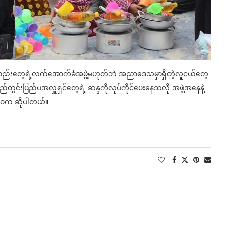
အစည်းတွေရဲ့လက်အောက်ခံအဖွဲ့မဟုတ်ဘဲ အညာဒေသမှာရှိတဲ့လူငယ်တွေ
်တွင်းပြည်ပအလှူရှင်တွေရဲ့ ဆန္ဒကိုလုပ်ကိုင်ပေးနေသလို အဖွဲ့အနေနဲ့
်ဝေက ဆိုပါတယ်။