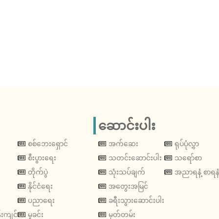
ဆောင်းပါး
စစ်ဘေးရှောင်
အက်ဆေး
ရုပ်ပုံလွှာ
စီးပွားရေး
သတင်းဆောင်းပါး
သရော်စာ
တိုက်ပွဲ
သုံးသပ်ချက်
အညာရနံ့ စာရနံ
နိုင်ငံရေး
အတွေးအမြင်
ပညာရေး
ခရီးသွားဆောင်းပါး
းကျင်
မှုခင်း
မှတ်တမ်း