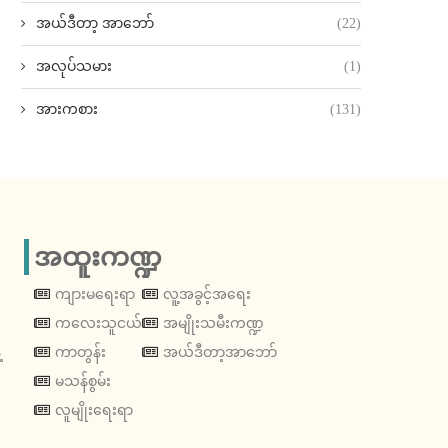
အယ်ဒီတာ့ အာဘော်
(22)
အလုပ်သမား
(1)
အားကစား
(131)
အထူးကဏ္ဍ
ကျားမရေးရာ
လူ့အခွင့်အရေး
ကလေးသူငယ်
အမျိုးသမီးကဏ္ဍ
့
ကာတွန်း
အယ်ဒီတာ့အာဘော်
မသန်စွမ်း
လူမျိုးရေးရာ