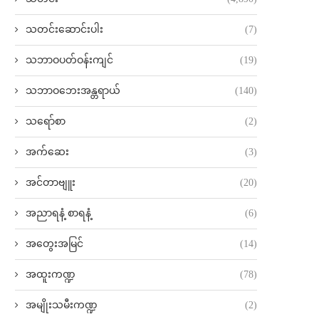
သတင်းဆောင်းပါး
(7)
သဘာဝပတ်ဝန်းကျင်
(19)
သဘာဝဘေးအန္တရာယ်
(140)
သရော်စာ
(2)
အက်ဆေး
(3)
အင်တာဗျူး
(20)
အညာရနံ့ စာရနံ့
(6)
အတွေးအမြင်
(14)
အထူးကဏ္ဍ
(78)
အမျိုးသမီးကဏ္ဍ
(2)