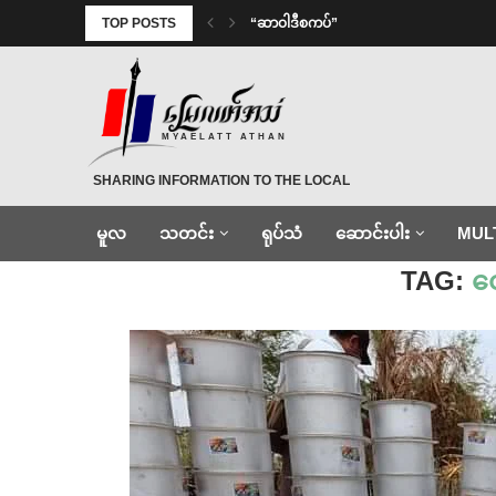
TOP POSTS
“ဆာဝါဒီစကပ်”
MYAELATT ATHAN
SHARING INFORMATION TO THE LOCAL
မူလ
သတင်း
ရုပ်သံ
ဆောင်းပါး
MUL
Home
»
ထောက်ပံ့လှူဒါန်း
TAG:
ထေ