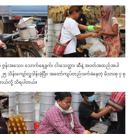
းအကြီး၊ ဇွန်းအသေး၊ သောက်ရေခွက်၊ ငါးသေတ္တာ၊ ဆီနဲ့ အဝတ်အထည်အပါ
 ၂၅ သိန်းကျော်လှူဒါန်းခဲ့ပြီး၊ အတော်ကျပ်တည်းခက်ခဲနေတဲ့ မိသားစု ၇ စု
့တယ်လို့ သိရပါတယ်။