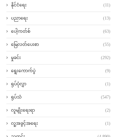
နိုင်ငံရေး
(11)
ပညာရေး
(13)
ပေါ့ကတ်စ်
(63)
မြေလတ်ပေးစာ
(55)
မှုခင်း
(292)
ရွေးကောက်ပွဲ
(9)
ရုပ်ပုံလွှာ
(1)
ရုပ်သံ
(547)
လူမျိုးရေးရာ
(2)
လူ့အခွင့်အရေး
(1)
သတင်း
(4,890)