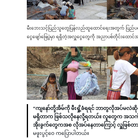
မီးဘေးသင့်ပြည်သူတွေပြန်လည်ထူထောင်ရေးအတွက် ပြည်ပရောက
ငွေဖျော်ဖြေပွဲမှာ ရရှိတဲ့အလှူငွေတွေကို အညာပစ်တိုင်းထောင်အဖွဲ
“ကျနော်တို့အိမ်ကို မီးရှို့ခံရရင် ဘာတွလိုအပ်မလဲဆို
မရှိတာက ဖြစ်သလိုနေလို့ရတယ်။ လူတွေက အသက်ရှင်ဖ
အိုးခွက်တွေကအစ လိုအပ်နေတာကြောင့် လှူဖြစ်တ
မဖူးပွင့်ဝေ ကပြောပါတယ်။