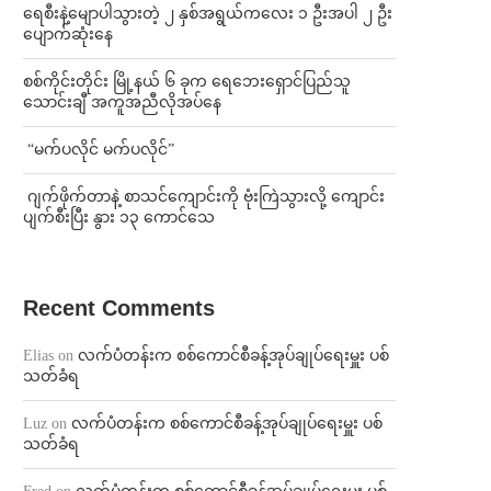
ရေစီးနဲ့မျောပါသွားတဲ့ ၂ နှစ်အရွယ်ကလေး ၁ ဦးအပါ ၂ ဦး
ပျောက်ဆုံးနေ
စစ်ကိုင်းတိုင်း မြို့နယ် ၆ ခုက ရေဘေးရှောင်ပြည်သူ
သောင်းချီ အကူအညီလိုအပ်နေ
⁨ ⁨“မက်ပလိုင် မက်ပလိုင်”
⁨⁩ ⁨ဂျက်ဖိုက်တာနဲ့ စာသင်ကျောင်းကို ဗုံးကြဲသွားလို့ ကျောင်း
ပျက်စီးပြီး နွား ၁၃ ကောင်သေ
Recent Comments
Elias
on
လက်ပံတန်းက စစ်ကောင်စီခန့်အုပ်ချုပ်ရေးမှူး ပစ်
သတ်ခံရ
Luz
on
လက်ပံတန်းက စစ်ကောင်စီခန့်အုပ်ချုပ်ရေးမှူး ပစ်
သတ်ခံရ