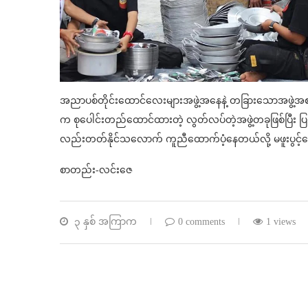
အညာပစ်တိုင်းထောင်လေးများအဖွဲ့အနေနဲ့ တခြားသောအဖွဲ့
က စုပေါင်းတည်ထောင်ထားတဲ့ လွတ်လပ်တဲ့အဖွဲ့တခုဖြစ်ပြီး ပြည
လည်းတတ်နိုင်သလောက် ကူညီထောက်ပံ့နေတယ်လို့ မဖူးပွင့
စာတည်း-လင်းဇေ
၃ နှစ် အကြာက
0 comments
1 views