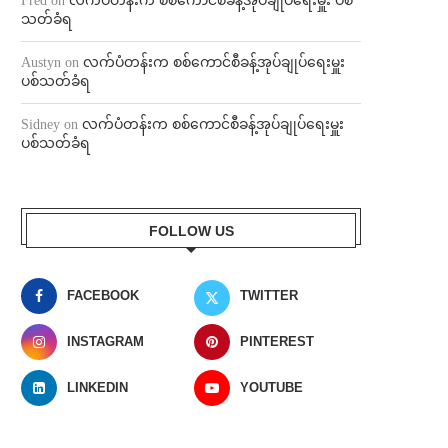
Fred
on
လက်ပံတန်းက စစ်ကောင်စီခန့်အုပ်ချုပ်ရေးမှူး ပစ်
သတ်ခံရ
Austyn
on
လက်ပံတန်းက စစ်ကောင်စီခန့်အုပ်ချုပ်ရေးမှူး
ပစ်သတ်ခံရ
Sidney
on
လက်ပံတန်းက စစ်ကောင်စီခန့်အုပ်ချုပ်ရေးမှူး
ပစ်သတ်ခံရ
FOLLOW US
FACEBOOK
TWITTER
INSTAGRAM
PINTEREST
LINKEDIN
YOUTUBE