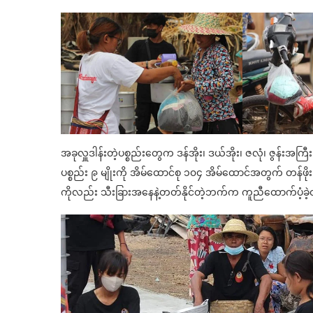
အခုလှူဒါန်းတဲ့ပစ္စည်းတွေက ဒန်အိုး၊ ဒယ်အိုး၊ ဇလုံ၊ ဇွန်
ပစ္စည်း ၉ မျိုးကို အိမ်ထောင်စု ၁၀၄ အိမ်ထောင်အတွက် တန်ဖိုး
ကိုလည်း သီးခြားအနေနဲ့တတ်နိုင်တဲ့ဘက်က ကူညီထောက်ပံ့ခဲ