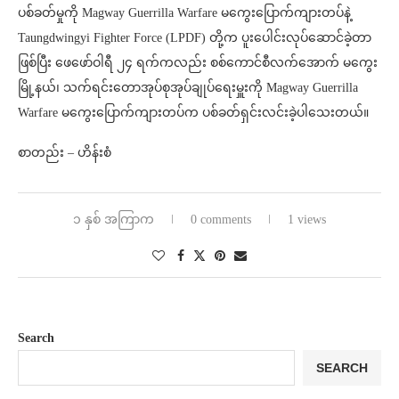
ပစ်ခတ်မှုကို Magway Guerrilla Warfare မကွေးပြောက်ကျားတပ်နဲ့
Taungdwingyi Fighter Force (LPDF) တို့က ပူးပေါင်းလုပ်ဆောင်ခဲ့တာ
ဖြစ်ပြီး ဖေဖော်ဝါရီ ၂၄ ရက်ကလည်း စစ်ကောင်စီလက်အောက် မကွေး
မြို့နယ်၊ သက်ရင်းတောအုပ်စုအုပ်ချုပ်ရေးမှူးကို Magway Guerrilla
Warfare မကွေးပြောက်ကျားတပ်က ပစ်ခတ်ရှင်းလင်းခဲ့ပါသေးတယ်။
စာတည်း – ဟိန်းစံ
၁ နှစ် အကြာက
0 comments
1 views
Search
SEARCH