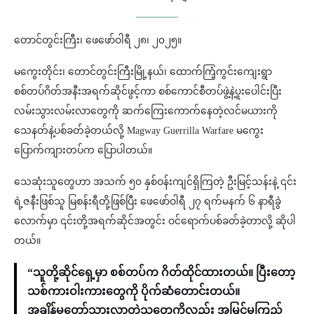
တောင်တွင်းကြီး၊ ဖေဖော်ဝါရီ ၂၈၊ ၂၀၂၅။
မကွေးတိုင်း၊ တောင်တွင်းကြီးမြို့နယ်၊ ထောက်ကြံ့ကွင်းကျေးရွာ
စစ်တပ်ဂိတ်အနီးအရက်ဆိုင်ဖွင့်ကာ စစ်ကောင်စီတပ်ဖွဲ့နဲ့ပူးပေါင်းပြီး
လမ်းသွားလမ်းလာတွေကို ဆက်ကြေးကောက်နေတဲ့လင်မယားကို
သေနတ်နဲ့ပစ်ခတ်ခဲ့တယ်လို့ Magway Guerrilla Warfare မကွေး
ပြောက်ကျားတပ်က ပြောပါတယ်။
သေဆုံးသူတွေဟာ အသက် ၅၀ နှစ်ဝန်းကျင်ရှိကြတဲ့ ဦးမြင့်သန်းနဲ့ ၎င်း
ရဲ့ဇနီးဖြစ်သူ မြစန်းရီတို့ဖြစ်ပြီး ဖေဖော်ဝါရီ ၂၇ ရက်မနက် ၆ နာရီခွဲ
လောက်မှာ ၎င်းတို့အရက်ဆိုင်အတွင်း ဝင်ရောက်ပစ်ခတ်ခဲ့တာလို့ ဆိုပါ
တယ်။
“သူတို့ဆိုင်ရှေ့မှာ စစ်တပ်က ဂိတ်ထိုင်ထားတယ်။ ပြီးတော့
သစ်ကားဝါးကားတွေကို ပိုက်ဆံတောင်းတယ်။
အချိန်မတော်သွားလာတဲ့သူတွေကိုလည်း အမြင်မကြည်