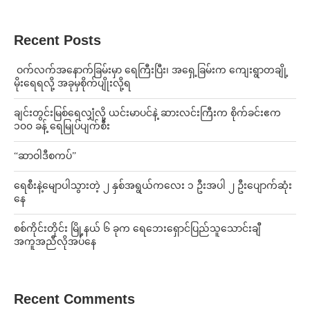
Recent Posts
⁩ ⁨ဝက်လက်အနောက်ခြမ်းမှာ ရေကြီးပြီး၊ အရှေ့ခြမ်းက ကျေးရွာတချို့
မိုးရေရလို့ အခုမှစိုက်ပျိုးလို့ရ
ချင်းတွင်းမြစ်ရေလျှံလို့ ယင်းမာပင်နဲ့ ဆားလင်းကြီးက စိုက်ခင်းဧက
၁၀၀ ခန့် ရေမြုပ်ပျက်စီး
“ဆာဝါဒီစကပ်”
ရေစီးနဲ့မျောပါသွားတဲ့ ၂ နှစ်အရွယ်ကလေး ၁ ဦးအပါ ၂ ဦးပျောက်ဆုံး
နေ
စစ်ကိုင်းတိုင်း မြို့နယ် ၆ ခုက ရေဘေးရှောင်ပြည်သူသောင်းချီ
အကူအညီလိုအပ်နေ
Recent Comments