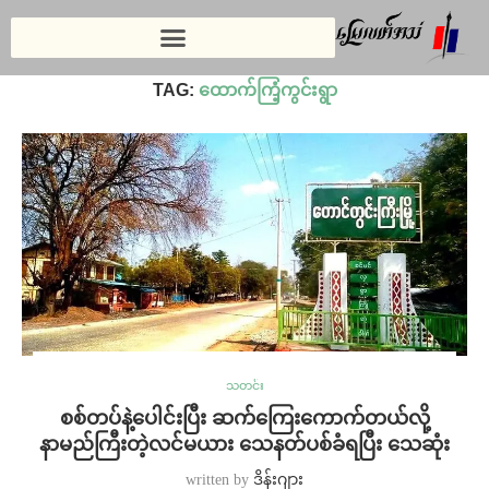
Home
»
ထောက်ကြံ့ကွင်းရွာ
TAG:
ထောက်ကြံ့ကွင်းရွာ
သတင်း
စစ်တပ်နဲ့ပေါင်းပြီး ဆက်ကြေးကောက်တယ်လို့
နာမည်ကြီးတဲ့လင်မယား သေနတ်ပစ်ခံရပြီး သေဆုံး
written by
ဒိန်းဂျား