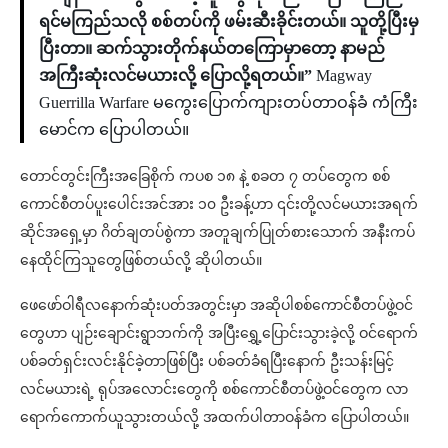
ရင်မကြည်သလို စစ်တပ်ကို ဖမ်းဆီးခိုင်းတယ်။ သူတို့ပြီးမှ
ပြီးတာ။ ဆက်သွားတိုက်နယ်တကြောမှာတော့ နာမည်
အကြီးဆုံးလင်မယားလို့ ပြောလို့ရတယ်။”
Magway
Guerrilla Warfare မကွေးပြောက်ကျားတပ်တာဝန်ခံ ကံကြီး
မောင်က ပြောပါတယ်။
တောင်တွင်းကြီးအခြေစိုက် ကပစ ၁၈ နဲ့ စခတ ၇ တပ်တွေက စစ်
ကောင်စီတပ်ပူးပေါင်းအင်အား ၁၀ ဦးခန့်ဟာ ၎င်းတို့လင်မယားအရက်
ဆိုင်အရှေ့မှာ ဂိတ်ချတပ်စွဲကာ အတူချက်ပြုတ်စားသောက် အနီးကပ်
နေထိုင်ကြသူတွေဖြစ်တယ်လို့ ဆိုပါတယ်။
ဖေဖော်ဝါရီလနောက်ဆုံးပတ်အတွင်းမှာ အဆိုပါစစ်ကောင်စီတပ်ဖွဲ့ဝင်
တွေဟာ ပျဉ်းချောင်းရွာဘက်ကို အပြီးရွှေ့ပြောင်းသွားခဲ့လို့ ဝင်ရောက်
ပစ်ခတ်ရှင်းလင်းနိုင်ခဲ့တာဖြစ်ပြီး ပစ်ခတ်ခံရပြီးနောက် ဦးသန်းမြင့်
လင်မယားရဲ့ ရုပ်အလောင်းတွေကို စစ်ကောင်စီတပ်ဖွဲ့ဝင်တွေက လာ
ရောက်ကောက်ယူသွားတယ်လို့ အထက်ပါတာဝန်ခံက ပြောပါတယ်။