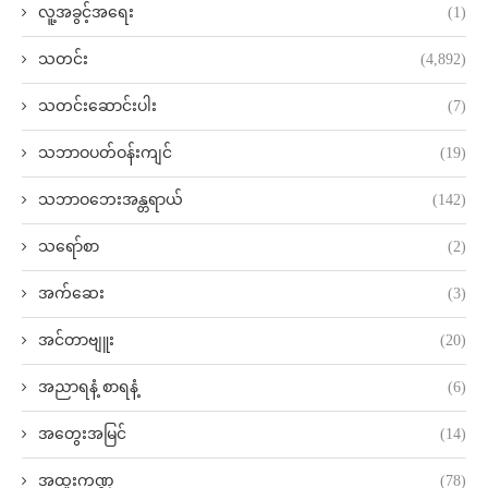
လူ့အခွင့်အရေး
(1)
သတင်း
(4,892)
သတင်းဆောင်းပါး
(7)
သဘာဝပတ်ဝန်းကျင်
(19)
သဘာဝဘေးအန္တရာယ်
(142)
သရော်စာ
(2)
အက်ဆေး
(3)
အင်တာဗျူး
(20)
အညာရနံ့ စာရနံ့
(6)
အတွေးအမြင်
(14)
အထူးကဏ္ဍ
(78)