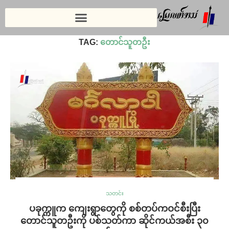
Home
»
တောင်သူတဦး
TAG:
တောင်သူတဦး
သတင်း
ပခုက္ကူက ကျေးရွာတွေကို စစ်တပ်ကဝင်စီးပြီး
တောင်သူတဦးကို ပစ်သတ်ကာ ဆိုင်ကယ်အစီး ၃၀