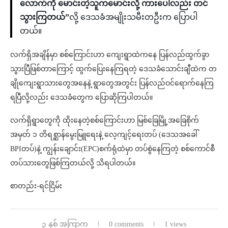
လောက်ကို မောင်းတဲ့သူကမောင်းလို့ ကားပေါ်လည်း တင်
သွားကြတယ်”
လို့ ဒေသခံအမျိုးသမီးတဦးက ပြောပါ
တယ်။
လက်ရှိအချိန်မှာ စစ်ကြောင်းဟာ ကျေးရွာထဲကနေ ပြန်လည်ထွက်ခွာ
သွားပြီဖြစ်တာကြောင့် ထွက်ပြေးနေကြရတဲ့ ဒေသခံသောင်းချီထဲက တ
ချိုကျေးရွာသားတွေအနေနဲ့ ရွာတွေအတွင်း ပြန်လည်ဝင်ရောက်နေကြ
ရပြီလို့လည်း ဒေသခံတွေက ပြောဆိုကြပါတယ်။
လက်ရှိရွာတွေကို ထိုးနေတဲ့စစ်ကြောင်းဟာ မြစ်ခြေမြို့အခြေစိုက်
အမှတ် ၁ တိရစ္ဆာန်မွေးမြူရေးနဲ့ လေ့ကျင့်ရေးတပ် (ဒေသအခေါ်
BPIတပ်)နဲ့ ကျွန်းချောင်း(EPC)စက်ရုံထဲမှာ တပ်စွဲနေကြတဲ့ စစ်ကောင်စီ
တပ်သားတွေဖြစ်ကြတယ်လို့ သိရပါတယ်။
စာတည်း-ရင်ငြိမ်း
၃ နှစ် အကြာက
0 comments
1 views