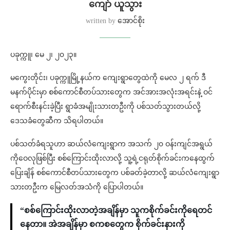
ကျော် ယူသွား
written by
အောင်စိုး
ပခုက္ကူ၊ မေ ၂၊ ၂၀၂၃။
မကွေးတိုင်း၊ ပခုက္ကူမြို့နယ်က ကျေးရွာတွေထဲကို မေလ ၂ ရက် ဒီ
မနက်ပိုင်းမှာ စစ်ကောင်စီတပ်သားတွေက အင်အားအလုံးအရင်းနဲ့ ဝင်
ရောက်စီးနင်းခဲ့ပြီး ရွာခံအမျိုးသားတဦးကို ပစ်သတ်သွားတယ်လို့
ဒေသခံတွေဆီက သိရပါတယ်။
ပစ်သတ်ခံရသူဟာ ဆယ်လံကျေးရွာက အသက် ၂၀ ဝန်းကျင်အရွယ်
ကိုဝေလုဖြစ်ပြီး စစ်ကြောင်းထိုးလာလို့ သူ့ရဲ့ငရုတ်စိုက်ခင်းကနေထွက်
ပြေးချိန် စစ်ကောင်စီတပ်သားတွေက ပစ်ခတ်ခဲ့တာလို့ ဆယ်လံကျေးရွာ
သားတဦးက မြေလတ်အသံကို ပြောပါတယ်။
“စစ်ကြောင်းထိုးလာတဲ့အချိန်မှာ သူကစိုက်ခင်းကိုရေတင်
နေတာ။ အဲအချိန်မှာ စကစတွေက စိုက်ခင်းနားကို