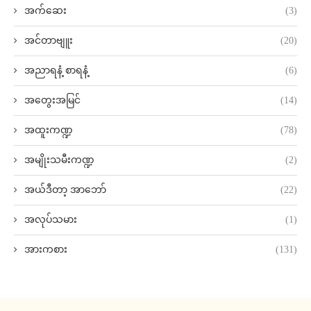
အက်ဆေး
(3)
အင်တာဗျူး
(20)
အညာရနံ့ စာရနံ့
(6)
အတွေးအမြင်
(14)
အထူးကဏ္ဍ
(78)
အမျိုးသမီးကဏ္ဍ
(2)
အယ်ဒီတာ့ အာဘော်
(22)
အလုပ်သမား
(1)
အားကစား
(131)