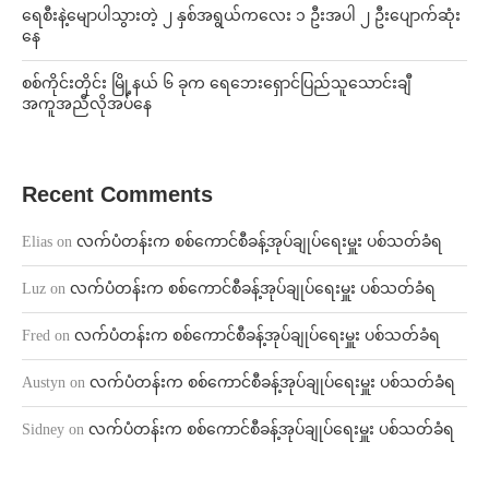
ရေစီးနဲ့မျောပါသွားတဲ့ ၂ နှစ်အရွယ်ကလေး ၁ ဦးအပါ ၂ ဦးပျောက်ဆုံး
နေ
စစ်ကိုင်းတိုင်း မြို့နယ် ၆ ခုက ရေဘေးရှောင်ပြည်သူသောင်းချီ
အကူအညီလိုအပ်နေ
Recent Comments
Elias
on
လက်ပံတန်းက စစ်ကောင်စီခန့်အုပ်ချုပ်ရေးမှူး ပစ်သတ်ခံရ
Luz
on
လက်ပံတန်းက စစ်ကောင်စီခန့်အုပ်ချုပ်ရေးမှူး ပစ်သတ်ခံရ
Fred
on
လက်ပံတန်းက စစ်ကောင်စီခန့်အုပ်ချုပ်ရေးမှူး ပစ်သတ်ခံရ
Austyn
on
လက်ပံတန်းက စစ်ကောင်စီခန့်အုပ်ချုပ်ရေးမှူး ပစ်သတ်ခံရ
Sidney
on
လက်ပံတန်းက စစ်ကောင်စီခန့်အုပ်ချုပ်ရေးမှူး ပစ်သတ်ခံရ