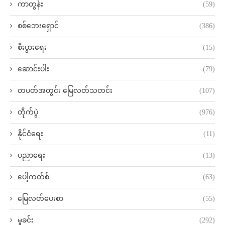
ကာတွန်း
(59)
စစ်ဘေးရှောင်
(386)
စီးပွားရေး
(15)
ဆောင်းပါး
(79)
တပတ်အတွင်း မြေလတ်သတင်း
(107)
တိုက်ပွဲ
(976)
နိုင်ငံရေး
(11)
ပညာရေး
(13)
ပေါ့ကတ်စ်
(63)
မြေလတ်ပေးစာ
(55)
မှုခင်း
(292)