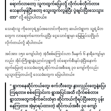
ရောက်လာတော့ သူကထွက်ပြေးလို့ လိုက်ပစ်လိုက်တာ။
သေနတ်မှန်ပြီးတော့ သွေးထွက်လွန်ပြီး ပွဲချင်းပြီးသေသွား
တာ”
လို့ ပြောပါတယ်။
သေဆုံးသူ ကိုဝေလုရဲ့ရုပ်အလောင်းကိုတော့ ဆယ်လံရွာက သူ့ရဲ့မိဘ
တွေက လာရောက်ကောက်ယူပြီး ငွေသောင်ရွာမှာ မြေမြုပ်သဂြိုဟ်
လိုက်တယ်လို့ ဆိုပါတယ်။
အင်အား ၁၅၀ ကျော်ပါတဲ့ အဲ့ဒီစစ်ကြောင်းဟာ ဒီမနက် ၆ နာရီကျော်မှာ
လည်း အိုင်းကြီးရွာနဲ့ညောင်လှရွာကို ဝင်ရောက်စီးနင်းခဲ့ပြီးနောက်
ထွက်ပြေးတဲ့ ဒေသခံတွေရဲ့ဆိုင်ကယ်အစီးရေ ၃၀ ကျော်ကိုလည်း
ယူသွားကြတယ်လို့ ဒေသခံတွေက ပြောပါတယ်။
” ရွာကနေဆိုင်ကယ်တွေ၊ စက်ဘီးတွေ၊ နွားလှည်းတွေနဲ့ပြေး
ကြရတာ။ စစ်ကြောင်းက ရွာအပြင်အထိ လိုက်စစ်တာ။
ရွာသားတွေကစိုက်ခင်းထဲမှာ ဆိုင်ကယ်ကိုရပ်ပြီးတော့ ပုန်း
နေကြတာ။ အဲ့မှာရပ်ထားတဲ့ ဆိုင်ကယ်အစီး ၃၀ ကျော်