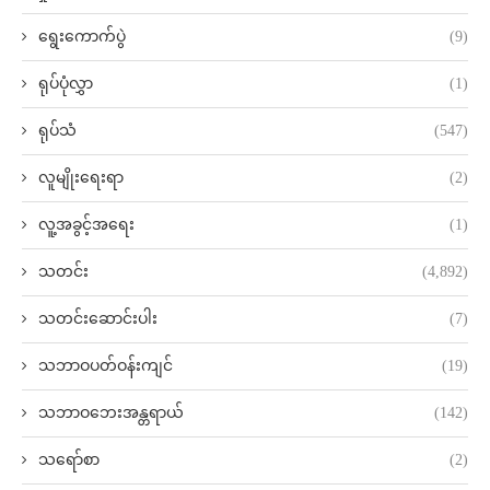
ရွေးကောက်ပွဲ
(9)
ရုပ်ပုံလွှာ
(1)
ရုပ်သံ
(547)
လူမျိုးရေးရာ
(2)
လူ့အခွင့်အရေး
(1)
သတင်း
(4,892)
သတင်းဆောင်းပါး
(7)
သဘာဝပတ်ဝန်းကျင်
(19)
သဘာဝဘေးအန္တရာယ်
(142)
သရော်စာ
(2)