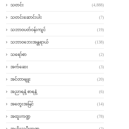
သတင်း
(4,888)
သတင်းဆောင်းပါး
(7)
သဘာဝပတ်ဝန်းကျင်
(19)
သဘာဝဘေးအန္တရာယ်
(138)
သရော်စာ
(2)
အက်ဆေး
(3)
အင်တာဗျူး
(20)
အညာရနံ့ စာရနံ့
(6)
အတွေးအမြင်
(14)
အထူးကဏ္ဍ
(78)
အမျိုးသမီးကဏ္ဍ
(2)