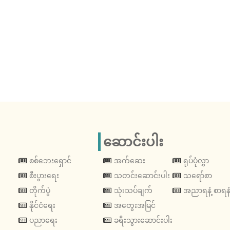
ဆောင်းပါး
စစ်ဘေးရှောင်
အက်ဆေး
ရုပ်ပုံလွှာ
စီးပွားရေး
သတင်းဆောင်းပါး
သရော်စာ
တိုက်ပွဲ
သုံးသပ်ချက်
အညာရနံ့ စာရနံ
နိုင်ငံရေး
အတွေးအမြင်
ပညာရေး
ခရီးသွားဆောင်းပါး