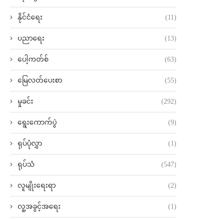
နိုင်ငံရေး
(11)
ပညာရေး
(13)
ပေါ့ကတ်စ်
(63)
မြေလတ်ပေးစာ
(55)
မှုခင်း
(292)
ရွေးကောက်ပွဲ
(9)
ရုပ်ပုံလွှာ
(1)
ရုပ်သံ
(547)
လူမျိုးရေးရာ
(2)
လူ့အခွင့်အရေး
(1)