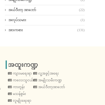
အယ်ဒီတာ့ အာဘော်
(22)
အလုပ်သမား
(1)
အားကစား
(131)
အထူးကဏ္ဍ
ကျားမရေးရာ
လူ့အခွင့်အရေး
ကလေးသူငယ်
အမျိုးသမီးကဏ္ဍ
့
ကာတွန်း
အယ်ဒီတာ့အာဘော်
မသန်စွမ်း
လူမျိုးရေးရာ