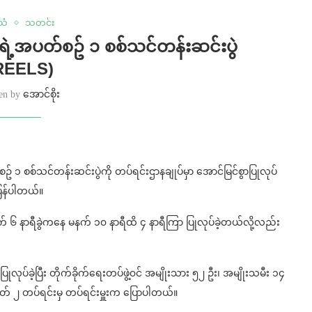
်သံ
သတင်း
းရဲ့အပတ်စဥ် ၁ စစ်သင်တန်းဆင်းပွဲ
REELS)
ten by
အောင်စိုး
ဥ် ၁ စစ်သင်တန်းဆင်းပွဲကို တပ်ရင်းဌာနချုပ်မှာ အောင်မြင်စွာပြုလုပ်
ြန်ပါတယ်။
 ၆ နာရီခွဲကနေ မနက် ၁၀ နာရီထိ ၄ နာရီကြာ ပြုလုပ်ခဲ့တယ်လို့လည်း
်ခဲ့ပြီး တိုက်ခိုက်ရေးတပ်ဖွဲ့၀င် အမျိုးသား ၅၂ ဦး၊ အမျိုးသမီး ၁၄
်အမှတ် ၂ တပ်ရင်းမှ တပ်ရင်းမှူးက ပြောပါတယ်။