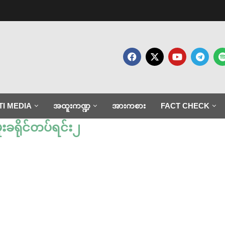
TI MEDIA
အထူးကဏ္ဍ
အားကစား
FACT CHECK
းခရိုင်တပ်ရင်း၂