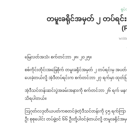
ရုပ
တမူးခရိုင်အမှတ် ၂ တပ်ရင်
(
writ
မြေလတ်အသံ၊ စက်တင်ဘာ ၂၈၊ ၂၀၂၅။
စစ်ကိုင်းတိုင်းအခြေစိုက် တမူးခရိုင်အမှတ် ၂ တပ်ရင်းမှ အပတ်စ
ပေးခဲ့တယ်လို့ အဲ့ဒီတပ်ရင်းက စက်တင်ဘာ ၂၇ ရက်မှာ ထုတ်ပ
အဲ့ဒီသင်တန်းဆင်းပွဲအခမ်းအနားကို စက်တင်ဘာ ၂၆ ရက် မနက်
သိရပါတယ်။
ဩဂုတ်လဒုတိယပတ်ကစတင်ခဲ့တဲ့ဒီသင်တန်းကို ၄၅ ရက်ကြာ ပြုလုပ
ဦး စုစုပေါင်း တပ်ဖွဲ့၀င် ၆၆ ဦးတို့ပါ၀င်ခဲ့တယ်လို့ တမူးခရိုင