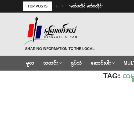
TOP POSTS
⁨ ⁨“မက်ပလိုင် မက်ပလိုင်”
MYAELATT ATHAN
SHARING INFORMATION TO THE LOCAL
မူလ
သတင်း
ရုပ်သံ
ဆောင်းပါး
MUL
Home
»
တမူးခရိုင်တပ်ရင်း၂
TAG:
တမူ