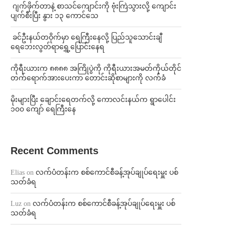
⁨⁩ ⁨ဂျက်ဖိုက်တာနဲ့ စာသင်ကျောင်းကို ဗုံးကြဲသွားလို့ ကျောင်း
ပျက်စီးပြီး နွား ၁၃ ကောင်သေ
⁩ ⁨ခင်ဦးနယ်တဝိုက်မှာ ရေကြီးနေလို့ ပြည်သူသောင်းချီ
ရေဘေးလွတ်ရာရွှေ့ပြောင်းနေရ
ကိုရီးယားက ၈၈၈၈ အကြိုပွဲကို ကိုရီးယားအမတ်ကိုယ်တိုင်
တက်ရောက်အားပေးကာ တောင်းဆိုစာများကို လက်ခံ
⁨မိုးများပြီး ချောင်းရေတက်လို့ ကောလင်းနယ်က ရွာပေါင်း
၁၀၀ ကျော် ရေကြီးနေ
Recent Comments
Elias
on
လက်ပံတန်းက စစ်ကောင်စီခန့်အုပ်ချုပ်ရေးမှူး ပစ်
သတ်ခံရ
Luz
on
လက်ပံတန်းက စစ်ကောင်စီခန့်အုပ်ချုပ်ရေးမှူး ပစ်
သတ်ခံရ