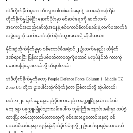
အဲဒီတိုက်ခိုက်မှုဟာ ဘီးလူးနဂါးစစ်ဆင်ရေးရဲ့ ပထမဆုံးအကြိမ်
တိုက်ခိုက်မှုဖြစ်ပြီး နောက်ပိုင်းမှာ စစ်ဆင်ရေးကို ဆက်လက်
အကောင်အထည်ဖော်တဲ့အနေနဲ့ စစ်ကောင်စီတပ်စခန်းနဲ့ လက်အောက်ခံ
အဖွဲ့တွေကို ဆက်လ​က်တိုက်ခိုက်သွားမယ်လို့ ဆိုပါတယ်။
မိုင်းဆွဲတိုက်ခိုက်မှုမှာ စစ်ကောင်စီအဖွဲ့ဝင် ၂ ဦးထက်မနည်း ထိခိုက်
ဒဏ်ရာရပြီး ပြန်လည်ပစ်ခတ်တာတွေကိုတောင် မလုပ်နိုင်ဘဲ ကားကို
မောင်းပြေးသွားတယ်လို့ သိရပါတယ်။
အဲဒီတိုက်ခိုက်မှုကိုတော့ People Defence Force Column 1၊ Middle TZ
Zone UG တို့က ပူးပေါင်းတိုက်ခိုက်ခဲ့တာ ဖြစ်တယ်လို့ ဆိုပါတယ်။
မတ်လ ၂၁ ရက်နေ့ နေ့လည်ပိုင်းကလည်း ပခုက္ကူမြို့နယ်၊ အင်ပင်
ကျေးရွာ ပခုက္ကူ-မြိုင်သွားလမ်းပေါ်က ဘုန်းကြီးကျောင်းအနီးမှာ တပ်စွဲ
ထားပြီး လမ်းသွားလမ်းလာတွေကို စစ်ဆေးငွေတောင်းနေတဲ့ စစ်
ကောင်စီတပ်​​နေရာ ဒရုန်းနဲ့တိုက်ခိုက်ခံရလို့ ၂ ဦးဒဏ်ရာရခဲ့သေးတယ်