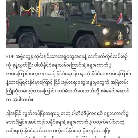
PDF အဖွဲ့တွေနဲ့ တိုင်းရင်းသားအဖွဲ့တွေအနေနဲ့ လက်နက်ကိုင်လမ်းစဉ်
ကို စွန့်လွှတ်ပြီး ပါတီနိုင်ငံရေးလမ်းကြောင်းနဲ့ ရွေးကောက်ပွဲ
လမ်းကြောင်းတွေကတဆင့် နိုင်ငံရေးပြသနာကို နိုင်ငံရေးလမ်းကြောင်း
နဲ့သာဖြေရှင်းနိုင်မှာကြောင့် ငြိမ်းချမ်းရေးဆွေးနွေးမှုတွေကို အမြဲတမ်း
ကြိုဆိုလမ်းဖွင့်ထားကြောင်း ထပ်မံအသိပေးတယ်လို့ စစ်ခေါင်းဆောင်
က ဆိုပါတယ်။
ဒါ့အပြင် လွတ်လပ်ပြီးတရားမျှတတဲ့ ပါတီစုံဒီမိုကရေစီ ရွေးကောက်ပွဲ
အောင်မြင်အောင်ကျင်းပနိုင်ရေးနဲ့ ရွေးကောက်ပွဲကထွက်ပေါ်လာတဲ့
အစိုးရကို နိုင်ငံတော်အာဏာလွှဲအပ်နိုင်ရေး ဦးတည်ထားပြီး