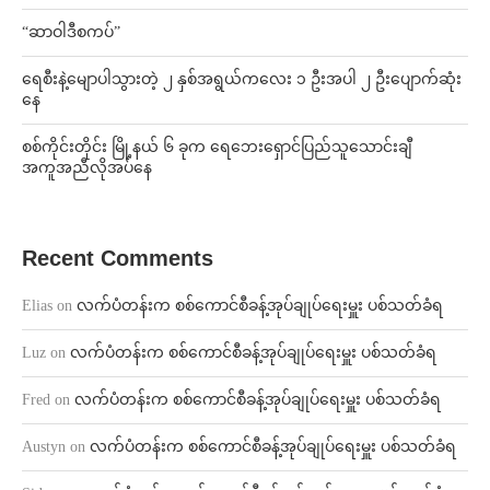
“ဆာဝါဒီစကပ်”
ရေစီးနဲ့မျောပါသွားတဲ့ ၂ နှစ်အရွယ်ကလေး ၁ ဦးအပါ ၂ ဦးပျောက်ဆုံး
နေ
စစ်ကိုင်းတိုင်း မြို့နယ် ၆ ခုက ရေဘေးရှောင်ပြည်သူသောင်းချီ
အကူအညီလိုအပ်နေ
Recent Comments
Elias
on
လက်ပံတန်းက စစ်ကောင်စီခန့်အုပ်ချုပ်ရေးမှူး ပစ်သတ်ခံရ
Luz
on
လက်ပံတန်းက စစ်ကောင်စီခန့်အုပ်ချုပ်ရေးမှူး ပစ်သတ်ခံရ
Fred
on
လက်ပံတန်းက စစ်ကောင်စီခန့်အုပ်ချုပ်ရေးမှူး ပစ်သတ်ခံရ
Austyn
on
လက်ပံတန်းက စစ်ကောင်စီခန့်အုပ်ချုပ်ရေးမှူး ပစ်သတ်ခံရ