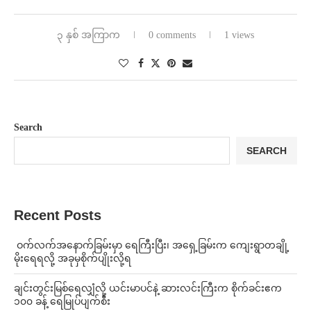
၃ နှစ် အကြာက
0 comments
1 views
Search
SEARCH
Recent Posts
⁩ ⁨ဝက်လက်အနောက်ခြမ်းမှာ ရေကြီးပြီး၊ အရှေ့ခြမ်းက ကျေးရွာတချို့
မိုးရေရလို့ အခုမှစိုက်ပျိုးလို့ရ
ချင်းတွင်းမြစ်ရေလျှံလို့ ယင်းမာပင်နဲ့ ဆားလင်းကြီးက စိုက်ခင်းဧက
၁၀၀ ခန့် ရေမြုပ်ပျက်စီး