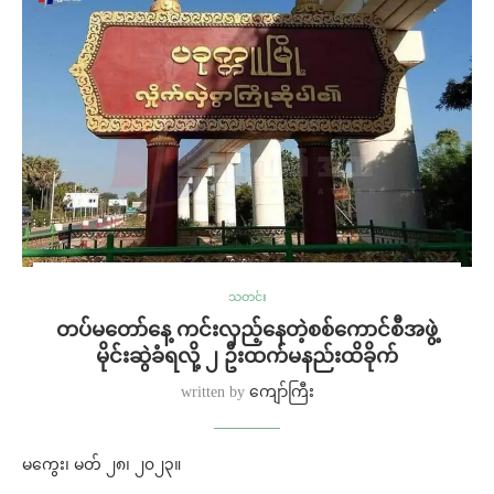
သတင်း
တပ်မတော်နေ့ ကင်းလှည့်နေတဲ့စစ်ကောင်စီအဖွဲ့
မိုင်းဆွဲခံရလို့ ၂ ဦးထက်မနည်းထိခိုက်
written by
ကျော်ကြီး
မကွေး၊ မတ် ၂၈၊ ၂၀၂၃။