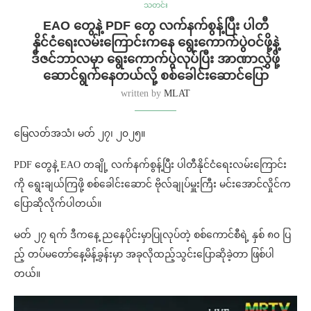
သတင်း
EAO တွေနဲ့ PDF တွေ လက်နက်စွန့်ပြီး ပါတီ
နိုင်ငံရေးလမ်းကြောင်းကနေ ရွေးကောက်ပွဲဝင်ဖို့နဲ့
ဒီဇင်ဘာလမှာ ရွေးကောက်ပွဲလုပ်ပြီး အာဏာလွှဲဖို့
ဆောင်ရွက်နေတယ်လို့ စစ်ခေါင်းဆောင်ပြော
written by
MLAT
မြေလတ်အသံ၊ မတ် ၂၇၊ ၂၀၂၅။
PDF တွေနဲ့ EAO တချို့ လက်နက်စွန့်ပြီး ပါတီနိုင်ငံရေးလမ်းကြောင်း
ကို ရွေးချယ်ကြဖို့ စစ်ခေါင်းဆောင် ဗိုလ်ချုပ်မှူးကြီး မင်းအောင်လှိုင်က
ပြောဆိုလိုက်ပါတယ်။
မတ် ၂၇ ရက် ဒီကနေ့ ညနေပိုင်းမှာပြုလုပ်တဲ့ စစ်ကောင်စီရဲ့ နှစ် ၈၀ ပြ
ည့် တပ်မတော်နေ့မိန့်ခွန်းမှာ အခုလိုထည့်သွင်းပြောဆိုခဲ့တာ ဖြစ်ပါ
တယ်။