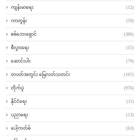
ကျန်းမာရေး
(12)
ကာတွန်း
(59)
စစ်ဘေးရှောင်
(386)
စီးပွားရေး
(15)
ဆောင်းပါး
(79)
တပတ်အတွင်း မြေလတ်သတင်း
(107)
တိုက်ပွဲ
(976)
နိုင်ငံရေး
(11)
ပညာရေး
(13)
ပေါ့ကတ်စ်
(63)