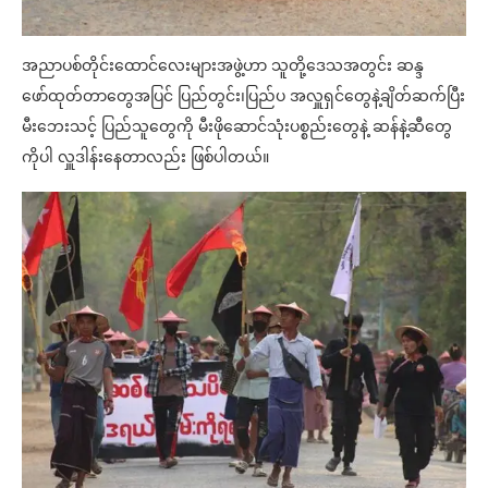
အညာပစ်တိုင်းထောင်လေးများအဖွဲ့ဟာ သူတို့ဒေသအတွင်း ဆန္ဒ
ဖော်ထုတ်တာတွေအပြင် ပြည်တွင်း၊ပြည်ပ အလှူရှင်တွေနဲ့ချိတ်ဆက်ပြီး
မီးဘေးသင့် ပြည်သူတွေကို မီးဖိုဆောင်သုံးပစ္စည်းတွေနဲ့ ဆန်နဲ့ဆီတွေ
ကိုပါ လှူဒါန်းနေတာလည်း ဖြစ်ပါတယ်။