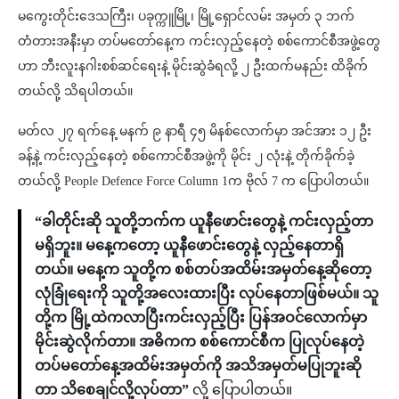
မကွေးတိုင်းဒေသကြီး၊ ပခုက္ကူမြို့၊ မြို့ရှောင်လမ်း အမှတ် ၃ ဘက်
တံတားအနီးမှာ တပ်မတော်နေ့က ကင်းလှည့်နေတဲ့ စစ်ကောင်စီအဖွဲ့တွေ
ဟာ ဘီးလူးနဂါးစစ်ဆင်ရေးနဲ့ မိုင်းဆွဲခံရလို့ ၂ ဦးထက်မနည်း ထိခိုက်
တယ်လို့ သိရပါတယ်။
မတ်လ ၂၇ ရက်နေ့ မနက် ၉ နာရီ ၄၅ မိနစ်လောက်မှာ အင်အား ၁၂ ဦး
ခန့်နဲ့ ကင်းလှည့်နေတဲ့ စစ်ကောင်စီအဖွဲ့ကို မိုင်း ၂ လုံးနဲ့ တိုက်ခိုက်ခဲ့
တယ်လို့ People Defence Force Column 1က ဗိုလ် 7 က ပြောပါတယ်။
“ခါတိုင်းဆို သူတို့ဘက်က ယူနီဖောင်းတွေနဲ့ ကင်းလှည့်တာ
မရှိဘူး။ မနေ့ကတော့ ယူနီဖောင်းတွေနဲ့ လှည့်နေတာရှိ
တယ်။ မနေ့က သူတို့က စစ်တပ်အထိမ်းအမှတ်နေ့ဆိုတော့
လုံခြုံရေးကို သူတို့အလေးထားပြီး လုပ်နေတာဖြစ်မယ်။ သူ
တို့က မြို့ထဲကလာပြီးကင်းလှည့်ပြီး ပြန်အဝင်လောက်မှာ
မိုင်းဆွဲလိုက်တာ။ အဓိကက စစ်ကောင်စီက ပြုလုပ်နေတဲ့
တပ်မတော်နေ့အထိမ်းအမှတ်ကို အသိအမှတ်မပြုဘူးဆို
တာ သိစေချင်လို့လုပ်တာ”
လို့ ပြောပါတယ်။