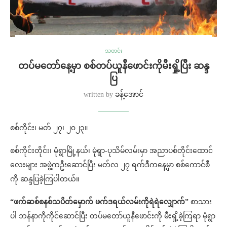
သတင်း
တပ်မတော်နေ့မှာ စစ်တပ်ယူနီဖောင်းကိုမီးရှို့ပြီး ဆန္ဒ
ပြ
written by
ခန့်အောင်
စစ်ကိုင်း၊ မတ် ၂၇၊ ၂၀၂၃။
စစ်ကိုင်းတိုင်း၊ မုံရွာမြို့နယ်၊ မုံရွာ-ပုသိမ်လမ်းမှာ အညာပစ်တိုင်းထောင်
လေးများ အဖွဲ့ကဦးဆောင်ပြီး မတ်လ ၂၇ ရက်ဒီကနေ့မှာ စစ်ကောင်စီ
ကို ဆန္ဒပြခဲ့ကြပါတယ်။
“ဖက်ဆစ်စနစ်သပိတ်မှောက် ဖက်ဒရယ်လမ်းကိုရဲရဲလျှောက်”
စာသား
ပါ ဘန်နာကိုကိုင်ဆောင်ပြီး တပ်မတော်ယူနီဖောင်းကို မီးရှို့ခဲ့ကြရာ မုံရွာ