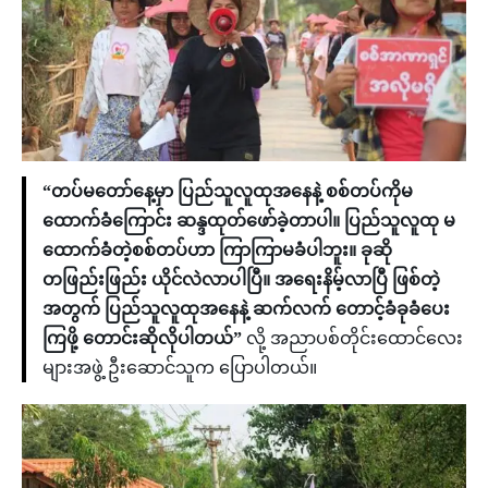
“တပ်မတော်နေ့မှာ ပြည်သူလူထုအနေနဲ့ စစ်တပ်ကိုမ
ထောက်ခံကြောင်း ဆန္ဒထုတ်ဖော်ခဲ့တာပါ။ ပြည်သူလူထု မ
ထောက်ခံတဲ့စစ်တပ်ဟာ ကြာကြာမခံပါဘူး။ ခုဆို
တဖြည်းဖြည်း ယိုင်လဲလာပါပြီ။ အရေးနိမ့်လာပြီ ဖြစ်တဲ့
အတွက် ပြည်သူလူထုအနေနဲ့ ဆက်လက် တောင့်ခံခုခံပေး
ကြဖို့ တောင်းဆိုလိုပါတယ်”
လို့ အညာပစ်တိုင်းထောင်လေး
များအဖွဲ့ ဦးဆောင်သူက ပြောပါတယ်။