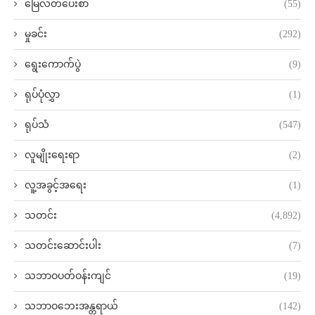
မြေလတ်ပေးစာ
(55)
မှုခင်း
(292)
ရွေးကောက်ပွဲ
(9)
ရုပ်ပုံလွှာ
(1)
ရုပ်သံ
(547)
လူမျိုးရေးရာ
(2)
လူ့အခွင့်အရေး
(1)
သတင်း
(4,892)
သတင်းဆောင်းပါး
(7)
သဘာဝပတ်ဝန်းကျင်
(19)
သဘာဝဘေးအန္တရာယ်
(142)