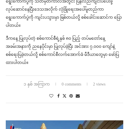
ရွေးကောက်ပွဲကို သတ်မှတ်ကာလအတွင်း ပြန်လည်ကျင်းပပေးဖို့
လုပ်ဆောင်နေပြီးဒေသအလိုက် လုံခြုံရေးအပေါ်မူတည်ကာ
ရွေးကောက်ပွဲကို ကျင်းပသွားမှာ ဖြစ်တယ်လို့ စစ်ခေါင်းဆောင်က ပြော
ပါတယ်။
ဒီကနေ့ ပြုလုပ်တဲ့ စစ်ကောင်စီရဲ့နှစ် ၈၀ ပြည့် တပ်မတော်နေ့
အခမ်းအနားကို ညနေပိုင်းမှာ ပြုလုပ်ခဲ့ပြီး အင်အား ၇,၀၀၀ ကျော်နဲ့
စစ်ရေးပြခဲ့တယ်လို့ စစ်ကောင်စီလက်အောက်ခံ မီဒီယာတွေမှာ ဖော်ပြ
ထားပါတယ်။
၁ နှစ် အကြာက
0 comments
2 views