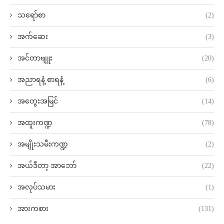
သရော်စာ
(2)
အက်ဆေး
(3)
အင်တာဗျူး
(20)
အညာရနံ့ စာရနံ့
(6)
အတွေးအမြင်
(14)
အထူးကဏ္ဍ
(78)
အမျိုးသမီးကဏ္ဍ
(2)
အယ်ဒီတာ့ အာဘော်
(22)
အလုပ်သမား
(1)
အားကစား
(131)