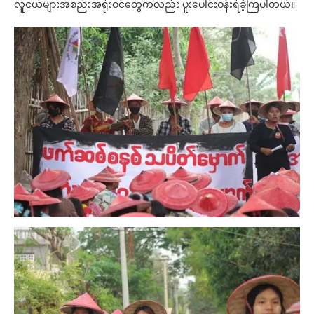
လူငယ်များအစည်းအရုံးဝင်တွေကလည်း ပူးပေါင်းဝန်းရံခဲ့ကြပါတယ်။