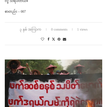
လို့ သိရပါတယ်။
စာတည်း – 007
၃ နှစ် အကြာက
0 comments
1 views