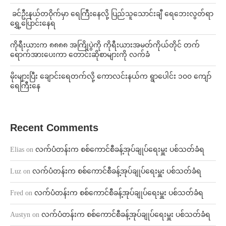
⁩ ⁨ခင်ဦးနယ်တဝိုက်မှာ ရေကြီးနေလို့ ပြည်သူသောင်းချီ ရေဘေးလွတ်ရာ
ရွှေ့ပြောင်းနေရ
ကိုရီးယားက ၈၈၈၈ အကြိုပွဲကို ကိုရီးယားအမတ်ကိုယ်တိုင် တက်
ရောက်အားပေးကာ တောင်းဆိုစာများကို လက်ခံ
⁨မိုးများပြီး ချောင်းရေတက်လို့ ကောလင်းနယ်က ရွာပေါင်း ၁၀၀ ကျော်
ရေကြီးနေ
Recent Comments
Elias
on
လက်ပံတန်းက စစ်ကောင်စီခန့်အုပ်ချုပ်ရေးမှူး ပစ်သတ်ခံရ
Luz
on
လက်ပံတန်းက စစ်ကောင်စီခန့်အုပ်ချုပ်ရေးမှူး ပစ်သတ်ခံရ
Fred
on
လက်ပံတန်းက စစ်ကောင်စီခန့်အုပ်ချုပ်ရေးမှူး ပစ်သတ်ခံရ
Austyn
on
လက်ပံတန်းက စစ်ကောင်စီခန့်အုပ်ချုပ်ရေးမှူး ပစ်သတ်ခံရ