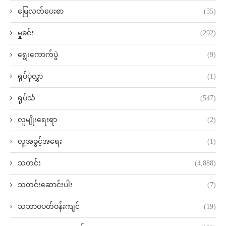
မြေလတ်ပေးစာ
(55)
မှုခင်း
(292)
ရွေးကောက်ပွဲ
(9)
ရုပ်ပုံလွှာ
(1)
ရုပ်သံ
(547)
လူမျိုးရေးရာ
(2)
လူ့အခွင့်အရေး
(1)
သတင်း
(4,888)
သတင်းဆောင်းပါး
(7)
သဘာဝပတ်ဝန်းကျင်
(19)