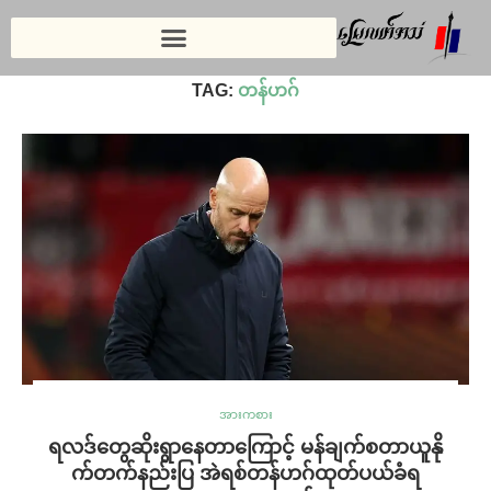
Home
»
တန်ဟဂ်
TAG:
တန်ဟဂ်
အားကစား
ရလဒ်တွေဆိုးရွာနေတာကြောင့် မန်ချက်စတာယူနို
က်တက်နည်းပြ အဲရစ်တန်ဟဂ်ထုတ်ပယ်ခံရ