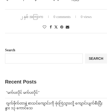
၂ နှစ် အကြာက
0 comments
0 views
Search
SEARCH
Recent Posts
⁨ ⁨“မက်ပလိုင် မက်ပလိုင်”
⁨⁩ ⁨ဂျက်ဖိုက်တာနဲ့ စာသင်ကျောင်းကို ဗုံးကြဲသွားလို့ ကျောင်းပျက်စီးပြီး
နွား ၁၃ ကောင်သေ