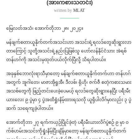
(အားကစားသတင်း)
written by
MLAT
မြေလတ်အသံ၊ အောက်တိုဘာ ၂၈၊ ၂၀၂၄။
မန်ချက်စတာယူနိုက်တက်အသင်းဟာ အသင်းရဲ့ရလဒ်တွေဆိုးရွားလာ
တာကြောင့် သူတို့အသင်းရဲ့နည်းပြဖြစ်သူ ဟော်လန်နိုင်ငံသား အဲရစ်
တန်ဟဂ်ကို အသင်းမှထုတ်ပယ်လိုက်ပြီလို့ သိရပါတယ်။
အခုနှစ်ဘောလုံးရာသီမှာတော့ မန်ချက်စတာယူနိုက်တက်ဟာ တန်ဟဂ်
အတွက် အူဂါတေ၊ မာဇာအိုရူအီ၊ ဒီလစ်၊ ရိုဟို၊ ဇက်ဇီ စတဲ့ကစားသမား
အသစ်တွေကို ဖြည့်တင်းပေးခဲ့ပေမယ့် ရလဒ်တွေဆိုးရွားနေပြီး ပရီးမီး
ယားလေး ၉ ပွဲမှာ ၄ ပွဲအထိရှုံးနိမ့်ထားရသလို ယူရိုပါလိဂ်မှာလည်း ၃ ပွဲ
ဆက် သရေကျခဲ့ပါတယ်။
အောက်တိုဘာ ၂၇ ရက်ကယှဉ်ပြိုင်ခဲ့တဲ့ ပရီးမီးယားလိဂ်ပွဲစဉ် ၉ မှာ ဝ
က်စ်ဟမ်းအသင်းကိုရှုံးနိမ့်ပြီးချိန်မှာတော့ မန်ချက်စတာယူနိုက်တက်