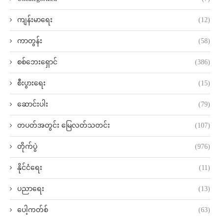
ကျန်းမာရေး
(12)
ကာတွန်း
(58)
စစ်ဘေးရှောင်
(386)
စီးပွားရေး
(15)
ဆောင်းပါး
(79)
တပတ်အတွင်း မြေလတ်သတင်း
(107)
တိုက်ပွဲ
(976)
နိုင်ငံရေး
(11)
ပညာရေး
(13)
ပေါ့ကတ်စ်
(63)