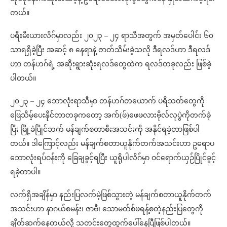
တယ်။
ပရီးမီးယားလိဂ်မှာလည်း ၂၀၂၃ – ၂၄ ရာသီအတွက် အမှတ်ပေါင်း ၆၀
သာရရှိခဲ့ပြီး အဆင့် ၈ နေရာနဲ့ ဇာတ်သိမ်းခဲ့သလို ဒီရလဒ်ဟာ ဒီရလဒ်
ဟာ တန်ဟဂ်ရဲ့ အဆိုးရွားဆုံးရလဒ်တွေထဲက ရလဒ်တခုလည်း ဖြစ်ခဲ့
ပါတယ်။
၂၀၂၃ – ၂၄ ဘောလုံးရာသီမှာ တန်ဟဂ်တယောက် ပရိသတ်တွေကို
ဖြေသိမ့်ပေးနိုင်တာတခုကတော့ အက်(ဖ်)ဖေဖလားဗိုလ်လုပွဲကိုတက်ခဲ့
ပြီး မြို့ခံပြိုင်ဘက် မန်ချက်စတာစီးအသင်းကို အနိုင်ရခဲ့တာဖြစ်ပါ
တယ်။ ဒါကြောင့်လည်း မန်ချက်စတာယူနိုက်တက်အသင်းဟာ ဥရောပ
ဘောလုံးရပ်ဝန်းကို ခြေချခွင့်ရပြီး ယူရိုပါလိဂ်မှာ ဝင်ရောက်ယှဉ်ပြိုင်ခွင့်
ရခဲ့တာပါ။
လက်ရှိအချိန်မှာ နည်းပြလက်မဲ့ဖြစ်သွားတဲ့ မန်ချက်စတာယူနိုက်တက်
အသင်းဟာ နာဂယ်စမန်း၊ ဇာဗီ၊ သောမတ်စ်ဖရန့်စတဲ့နည်းပြတွေကို
ချိတ်ဆက်နေတယ်လို့ သတင်းတွေထွက်ပေါ်နေပြီဖြစ်ပါတယ်။