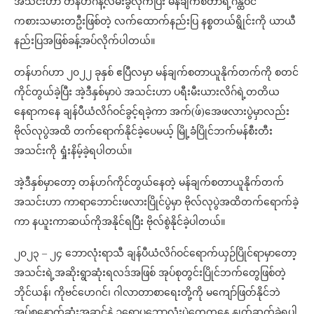
အသင်းဟာ တန်ဟဂ်နဲ့လမ်းခွဲလိုက်ပြီး မန်ချက်စတာရဲ့ဂန္ထဝင်
ကစားသမားတဦးဖြစ်တဲ့ လက်ထောက်နည်းပြ နစ္စတယ်ရွိုင်းကို ယာယီ
နည်းပြအဖြစ်ခန့်အပ်လိုက်ပါတယ်။
တန်ဟဂ်ဟာ ၂၀၂၂ ခုနှစ် ဧပြီလမှာ မန်ချက်စတာယူနိုက်တက်ကို စတင်
ကိုင်တွယ်ခဲ့ပြီး အဲ့ဒီနှစ်မှာပဲ အသင်းဟာ ပရီးမီးယားလိဂ်ရဲ့တတိယ
နေရာကနေ ချန်ပီယံလိဂ်ဝင်ခွင့်ရခဲ့ကာ အက်(ဖ်)အေဖလားပွဲမှာလည်း
ဗိုလ်လုပွဲအထိ တက်ရောက်နိုင်ခဲ့ပေမယ့် မြို့ခံပြိုင်ဘက်မန်စီးတီး
အသင်းကို ရှုံးနိမ့်ခဲ့ရပါတယ်။
အဲ့ဒီနှစ်မှာတော့ တန်ဟဂ်ကိုင်တွယ်နေတဲ့ မန်ချက်စတာယူနိုက်တက်
အသင်းဟာ ကာရာဘောင်းဖလားပြိုင်ပွဲမှာ ဗိုလ်လုပွဲအထိတက်ရောက်ခဲ့
ကာ နယူးကာဆယ်ကိုအနိုင်ရပြီး ဗိုလ်စွဲနိုင်ခဲ့ပါတယ်။
၂၀၂၃ – ၂၄ ဘောလုံးရာသီ ချန်ပီယံလိဂ်ဝင်ရောက်ယှဉ်ပြိုင်ရာမှာတော့
အသင်းရဲ့အဆိုးရွာဆုံးရလဒ်အဖြစ် အုပ်စုတွင်းပြိုင်ဘက်တွေဖြစ်တဲ့
ဘိုင်ယန်၊ ကိုဗင်ဟေဂင်၊ ဂါလာတာစာရေးတို့ကို မကျော်ဖြတ်နိုင်ဘဲ
အုပ်စုနောက်ဆုံးအဆင့်နဲ့ ဥရောပဘောလုံးပွဲတွေကနေ နှုတ်ဆက်ခဲ့ရပါ