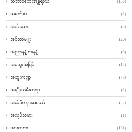
သဘာဝဘေးအန္တရာယ်
(138)
သရော်စာ
(2)
အက်ဆေး
(3)
အင်တာဗျူး
(20)
အညာရနံ့ စာရနံ့
(6)
အတွေးအမြင်
(14)
အထူးကဏ္ဍ
(78)
အမျိုးသမီးကဏ္ဍ
(2)
အယ်ဒီတာ့ အာဘော်
(22)
အလုပ်သမား
(1)
အားကစား
(131)