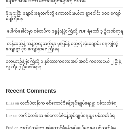
ရောက်အားပေးကာ တောင်းဆိုစာများကို လက်ခံ
⁨မိုးများပြီး ချောင်းရေတက်လို့ ကောလင်းနယ်က ရွာပေါင်း ၁၀၀ ကျော်
ရေကြီးနေ
⁩ ⁨ပေါက်ခေါင်းမှာ စစ်တပ်က ဒရုန်းနဲ့ဗုံးကြဲလို့ PDF ရဲဘော် ၃ ဦးဒဏ်ရာရ
⁩ ⁨တန့်ဆည်နဲ့ ကန့်ဘလူဘက်မှာ မူးမြစ်နဲ့ စည်တုံလုံးချောင်း ရေလျှံလို့
ကျေးရွာ ၄၀ ကျော်မှာရေကြီးနေ
⁨လေယာဉ်နဲ့ ဗုံးကြဲလို့ ၁ နှစ်သားကလေးအပါအဝင် ကလေးငယ် ၂ ဦးနဲ့
လူကြီး ၄ ဦးဒဏ်ရာရ
Recent Comments
Elias
on
လက်ပံတန်းက စစ်ကောင်စီခန့်အုပ်ချုပ်ရေးမှူး ပစ်သတ်ခံရ
Luz
on
လက်ပံတန်းက စစ်ကောင်စီခန့်အုပ်ချုပ်ရေးမှူး ပစ်သတ်ခံရ
Fred
on
လက်ပံတန်းက စစ်ကောင်စီခန့်အုပ်ချုပ်ရေးမှူး ပစ်သတ်ခံရ