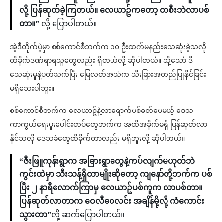
လို့ ပြန်ဆုတ်ခဲ့ကြတယ်။ လေယာဥ်ကတော့ တစီးဘဲလာပစ်
တာ။”
လို့ ပြောပါတယ်။
အဲ့ဒီတိုက်ပွဲမှာ စစ်ကောင်စီဘက်က ၁၀ ဦးထက်မနည်းသေဆုံးခဲ့သလို
ထိခိုက်ဒဏ်ရာရသူတွေလည်း ရှိတယ်လို့ ဆိုပါတယ်။ သို့သော် ဒီ
သေဆုံးမှုနဲ့ပတ်သက်ပြီး မြေလတ်အသံက သီးခြားအတည်ပြုနိုင်ခြင်း
မရှိသေးပါဘူး။
စစ်ကောင်စီဘက်က လေယာဥ်နဲ့လာရောက်ပစ်ခတ်ပေမယ့် ဒေသ
ကာကွယ်ရေးပူးပေါင်းတပ်တွေဘက်က အထိအခိုက်မရှိ ပြန်ဆုတ်လာ
နိုင်သလို ဒေသခံတွေထိခိုက်တာလည်း မရှိဘူးလို့ ဆိုပါတယ်။
“ဇီးဖြူကုန်းရွာက အခြားရွာတွေနဲ့ကပ်လျက်မဟုတ်ဘဲ
ကွင်းထဲမှာ သီးသန့်ရှိတာမျိုးဆိုတော့ ကျနော်တို့ဘက်က ပစ်
ပြီး ၂ နာရီလောက်ကြာမှ လေယာဥ်ပစ်ကူက လာပစ်တာ။
ပြန်ဆုတ်လာတာက ဝေလီဝေလင်း အချိန်မို့လို့ ကံကောင်း
သွားတာ”
လို့ ဆက်ပြောပါတယ်။