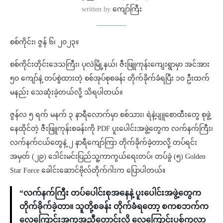
written by
ကျော်ကြီး
စစ်ကိုင်း၊ ဇွန် ၆၊ ၂၀၂၃။
စစ်ကိုင်းတိုင်းဒေသကြီး၊ ပုလဲမြို့နယ်၊ ဇီးဖြူကုန်းကျေးရွာမှာ အင်အား
၅၀ ကျော်နဲ့ တပ်စွဲထားတဲ့ စစ်အုပ်စုစခန်း တိုက်ခိုက်ခံရပြီး ၁၀ ဦးထက်
မနည်း သေဆုံးခဲ့တယ်လို့ သိရပါတယ်။
ဇွန်လ ၅ ရက် မနက် ၃ နာရီလောက်မှာ စစ်သား၊ ရဲနဲ့ပျူစောထီးတွေ စုဖွဲ့
နေထိုင်တဲ့ ဇီးဖြူကုန်းစခန်းကို PDF ပူးပေါင်းအဖွဲ့တွေက လက်နက်ကြီး၊
လက်နက်ငယ်တွေနဲ့ ၂ နာရီကျော်ကြာ တိုက်ခိုက်ခဲ့တာလို့ တပ်ရင်း
အမှတ် (၂၉) ဒေါင်းမင်းပြည်သူ့ကာကွယ်ရေးတပ်၊ တပ်ခွဲ (၅) Golden
Star Force ခေါင်းဆောင်ဗိုလ်တိုက်ဂါးက ပြောပါတယ်။
“လက်နက်ကြီး တပ်ပေါင်းစုအနေနဲ့ ပူးပေါင်းအဖွဲ့တွေက
တိုက်ခိုက်ခဲ့တာ။ သူတို့စခန်း တိုက်ခံရတော့ စကစဘက်က
လေကြောင်းအကူအညီတောင်းလို့ လေကြောင်းပစ်ကူလာ