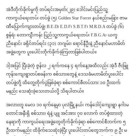
အဲဒီတိုက်ခိုက်မှုကို တပ်ရင်းအမှတ်(၂၉) ဒေါင်းမင်းပြည်သူ့
ကာကွယ်ရေးတပ်၊ တပ်ခွဲ (၅) Golden Star Force၊ နယ်စည်းမခြား ဇာမ
ဏီပြောက်ကျားတပ်ဖွဲ့၊ B.E.D၊ E.D.F၊ S.B.T.F၊ M.R.D.A တပ်ခွဲ (၆)
စွန်ရဲ၊ တောကျီးကန်း ပြည်သူ့ကာကွယ်ရေးတပ်၊ F.B.G.A၊ ယက္ခ
ညီနောင်၊ ခရိုင်တပ်ရင်း (၃၁) ဘဂျမ်း၊ ရောင်နီဦးနဲ့ ညီနောင်မဟာမိတ်
အဖွဲ့တွေက ပူးပေါင်းတိုက်ခိုက်ခဲ့ကြတာဖြစ်ပါတယ်။
ဒါ့အပြင် ပြီးခဲ့တဲ့ ဇွန်လ ၂ ရက်ကနေ ၄ ရက်နေ့အထိလည်း အဲ့ဒီ ဇီးဖြူ
ကုန်းကျေးရွာတပ်စခန်းက စစ်သားတွေနဲ့ ဒေသခံမဟာမိတ်ပူးပေါင်း
တပ်ဖွဲ့တို့ ထိတွေ့တိုက်ပွဲဖြစ်ခဲ့ရာ စစ်ကောင်စီတပ်သား ၁၀ ဦးထက်
မနည်း သေဆုံးခဲ့သေးတယ်လို့ သိရပါတယ်။
အလားတူ မေလ ၁၀ ရက်နေ့မှာ ပုလဲမြို့နယ်၊ ကန်ဒေါင့်ကျေးရွာ နဂါးမ
တောင်အနီးရှိ စစ်သား၊ ရဲနဲ့ ပျူ အင်အား ၇၀ လောက် တပ်စွဲထားတဲ့
နေရာကို ကာကွယ်ရေးအဖွဲ့တွေတိုက်ခိုက်ခဲ့ရာ စစ်ကောင်စီဘက်က ၅
ဦးထက်မနည်း ထိခိုက်သေဆုံးခဲ့ပြီး ပူးပေါင်းတပ်တွေဘက်က ၉ ဦး မ