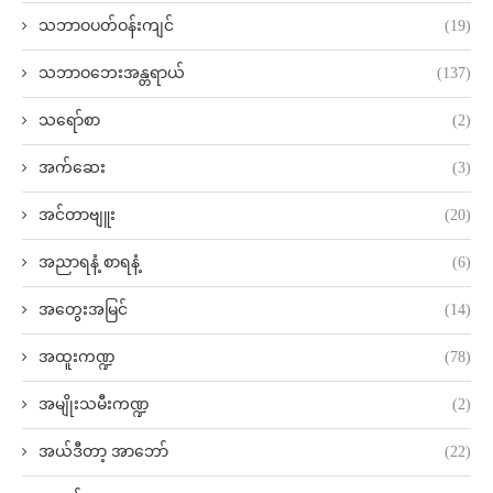
သဘာဝပတ်ဝန်းကျင်
(19)
သဘာဝဘေးအန္တရာယ်
(137)
သရော်စာ
(2)
အက်ဆေး
(3)
အင်တာဗျူး
(20)
အညာရနံ့ စာရနံ့
(6)
အတွေးအမြင်
(14)
အထူးကဏ္ဍ
(78)
အမျိုးသမီးကဏ္ဍ
(2)
အယ်ဒီတာ့ အာဘော်
(22)