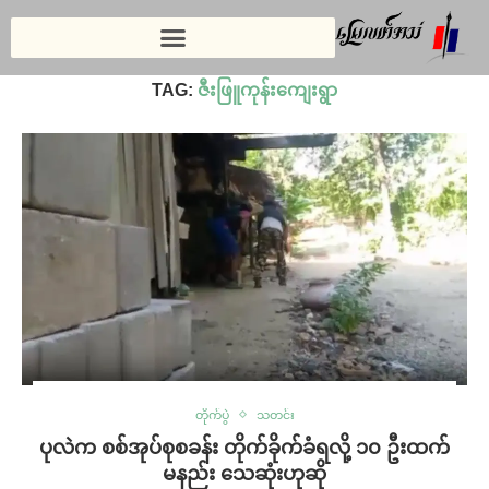
Home
»
ဇီးဖြူကုန်းကျေးရွာ
TAG:
ဇီးဖြူကုန်းကျေးရွာ
တိုက်ပွဲ
သတင်း
ပုလဲက စစ်အုပ်စုစခန်း တိုက်ခိုက်ခံရလို့ ၁၀ ဦးထက်
မနည်း သေဆုံးဟုဆို