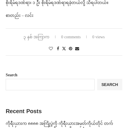
စိုးရိမ်ရဒဏ်ရာ၊ ၁ ဦး စိုးရိမ်ရဒဏ်ရာရခဲ့တယ်လို့ သိရပါတယ်။
စာတည်း – လင်း
၃ နှစ် အကြာက
0 comments
0 views
Search
SEARCH
Recent Posts
ကိုရီးယားက ၈၈၈၈ အကြိုပွဲကို ကိုရီးယားအမတ်ကိုယ်တိုင် တက်