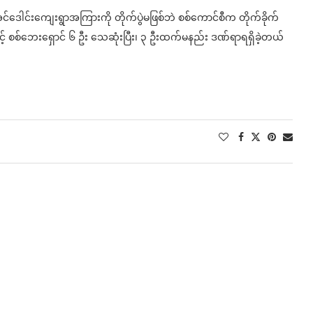
့ အင်ဒေါင်းကျေးရွာအကြားကို တိုက်ပွဲမဖြစ်ဘဲ စစ်ကောင်စီက တိုက်ခိုက်
့် စစ်ဘေးရှောင် ၆ ဦး သေဆုံးပြီး၊ ၃ ဦးထက်မနည်း ဒဏ်ရာရရှိခဲ့တယ်