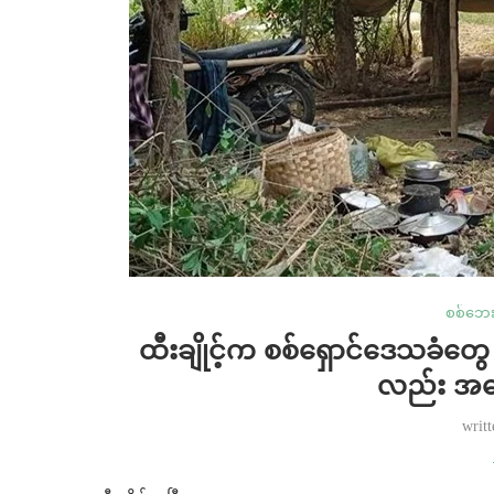
စစ်ဘေး
ထီးချိုင့်က စစ်ရှောင်ဒေသခံတွေ
လည်း အရေ
writ