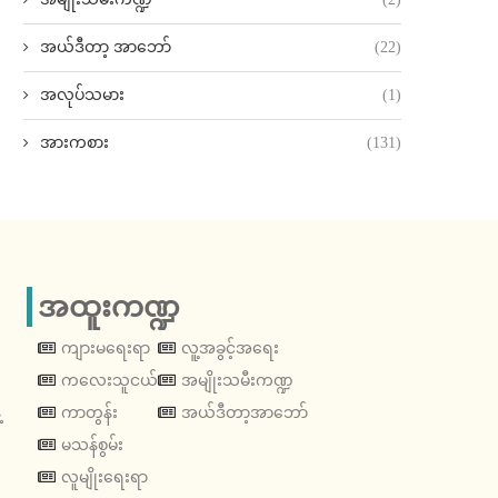
အယ်ဒီတာ့ အာဘော်
(22)
အလုပ်သမား
(1)
အားကစား
(131)
အထူးကဏ္ဍ
ကျားမရေးရာ
လူ့အခွင့်အရေး
ကလေးသူငယ်
အမျိုးသမီးကဏ္ဍ
့
ကာတွန်း
အယ်ဒီတာ့အာဘော်
မသန်စွမ်း
လူမျိုးရေးရာ