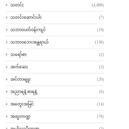
သတင်း
(4,888)
သတင်းဆောင်းပါး
(7)
သဘာဝပတ်ဝန်းကျင်
(19)
သဘာဝဘေးအန္တရာယ်
(138)
သရော်စာ
(2)
အက်ဆေး
(3)
အင်တာဗျူး
(20)
အညာရနံ့ စာရနံ့
(6)
အတွေးအမြင်
(14)
အထူးကဏ္ဍ
(78)
အမျိုးသမီးကဏ္ဍ
(2)