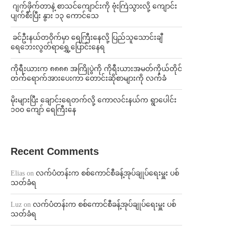
⁨⁩ ⁨ဂျက်ဖိုက်တာနဲ့ စာသင်ကျောင်းကို ဗုံးကြဲသွားလို့ ကျောင်း
ပျက်စီးပြီး နွား ၁၃ ကောင်သေ
⁩ ⁨ခင်ဦးနယ်တဝိုက်မှာ ရေကြီးနေလို့ ပြည်သူသောင်းချီ
ရေဘေးလွတ်ရာရွှေ့ပြောင်းနေရ
ကိုရီးယားက ၈၈၈၈ အကြိုပွဲကို ကိုရီးယားအမတ်ကိုယ်တိုင်
တက်ရောက်အားပေးကာ တောင်းဆိုစာများကို လက်ခံ
⁨မိုးများပြီး ချောင်းရေတက်လို့ ကောလင်းနယ်က ရွာပေါင်း
၁၀၀ ကျော် ရေကြီးနေ
Recent Comments
Elias
on
လက်ပံတန်းက စစ်ကောင်စီခန့်အုပ်ချုပ်ရေးမှူး ပစ်
သတ်ခံရ
Luz
on
လက်ပံတန်းက စစ်ကောင်စီခန့်အုပ်ချုပ်ရေးမှူး ပစ်
သတ်ခံရ