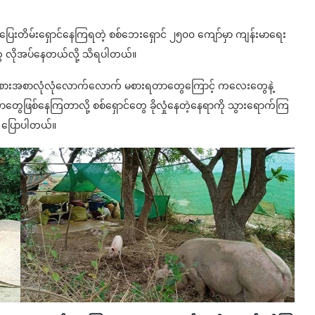
ို့ ထွက်ပြေးတိမ်းရှောင်နေကြရတဲ့ စစ်ဘေးရှောင် ၂၅၀၀ ကျော်မှာ ကျန်းမာရေး
ွေ လိုအပ်နေတယ်လို့ သိရပါတယ်။
ှု၊ အစားအစာလုံလုံလောက်လောက် မစားရတာတွေကြောင့် ကလေးတွေနဲ့
တာတွေဖြစ်နေကြတာလို့ စစ်ရှောင်တွေ ခိုလှုံနေတဲ့နေရာကို သွားရောက်ကြ
ဦးက ပြောပါတယ်။