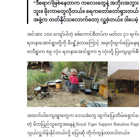
“ဒီရောဂါဖြစ်နေတာက ကလေးတွေနဲ့ အဘိုး၊အဘွား
ဘူး။ မိုးကာတွေလိုတယ်။ ရေကတော်တော်ရှားတယ်။ တ
အဖွဲ့က တတ်နိုင်သလောက်တော့ လှူခဲ့တယ်။ ဒါပေမ
အင်အား ၁၀၀ ကျော်ပါတဲ့ စစ်ကောင်စီတပ်က မတ်လ ၃၁ ရက်မှာ 
ရတနာအောင်ရွာတို့ကို မီးရှို့ခဲ့တာကြောင့် အခုလိုထွက်ပြေးနေရ
ဇလီရွာက ၈၉ လုံး၊ ရတနာအောင်ရွာက ၅ လုံးတို့ ပြာကျပျက်စီ
အထက်ပါကျေးရွာတွေက ဒေသခံတွေ ထွက်ပြေး‌တိမ်းရှောင်နေကြ
တဲ့ မိဘပြည်သူတွေအနေနဲ့ Royal Tiger Support Battalion P
သွယ်လှူဒါန်းနိုင်တယ်လို့ ပြောဆို တိုက်တွန်းထားပါတယ်။