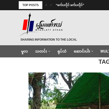
TOP POSTS
⁨ ⁨“မက်ပလိုင် မက်ပလိုင်”
MYAELATT ATHAN
SHARING INFORMATION TO THE LOCAL
မူလ
သတင်း
ရုပ်သံ
ဆောင်းပါး
MUL
Home
»
ဆေး၀ါး
TA