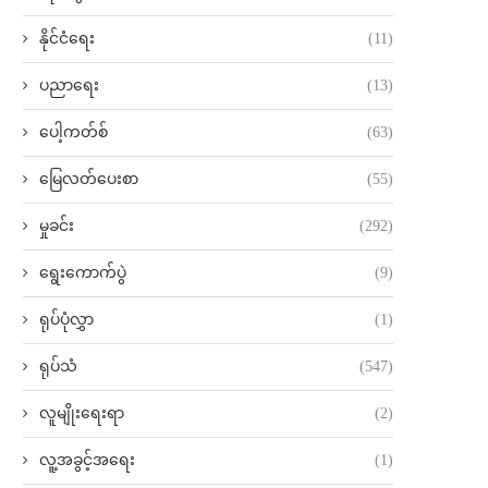
နိုင်ငံရေး
(11)
ပညာရေး
(13)
ပေါ့ကတ်စ်
(63)
မြေလတ်ပေးစာ
(55)
မှုခင်း
(292)
ရွေးကောက်ပွဲ
(9)
ရုပ်ပုံလွှာ
(1)
ရုပ်သံ
(547)
လူမျိုးရေးရာ
(2)
လူ့အခွင့်အရေး
(1)