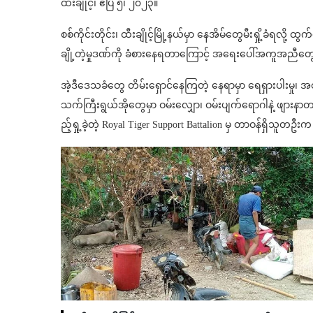
ထီးချိုင့်၊ ဧပြီ ၅၊ ၂၀၂၃။
စစ်ကိုင်းတိုင်း၊ ထီးချိုင့်မြို့နယ်မှာ နေအိမ်တွေမီးရှို့ခံရလ
ချို့တဲ့မှုဒဏ်ကို ခံစားနေရတာကြောင့် အရေးပေါ်အကူအညီတ
အဲ့ဒီဒေသခံတွေ တိမ်းရှောင်နေကြတဲ့ နေရာမှာ ရေရှားပါးမ
သက်ကြီးရွယ်အိုတွေမှာ ဝမ်း‌လျှော၊ ဝမ်းပျက်ရောဂါနဲ့ ဖျားနာ
ည့်ရှု့ခဲ့တဲ့ Royal Tiger Support Battalion မှ တာဝန်ရှိသူတ