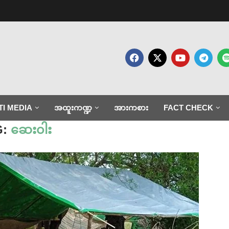
TI MEDIA
အထူးကဏ္ဍ
အားကစား
FACT CHECK
G:
ဆေး၀ါး