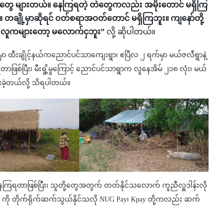
တွေ များတယ်။ နေကြရတဲ့ တဲတွေကလည်း အမိုးတောင် မရှိကြ
ချို့မှာဆိုရင် ဝတ်စရာအဝတ်တောင် မရှိကြဘူး။ ကျနော်တို့
ဲ့ လူကများတော့ မလောက်ငှဘူး”
လို့ ဆိုပါတယ်။
ထီးချိုင့်နယ်ကညောင်ပင်သာကျေးရွာ၊ ဧပြီလ ၂ ရက်မှာ မယ်ဇလီရွာနဲ့
တာဖြစ်ပြီး၊ မီးရှို့မှုကြောင့် ညောင်ပင်သာရွာက လူနေအိမ် ၂၁၈ လုံး၊ မယ်
းခဲ့တယ်လို့ သိရပါတယ်။
ရဝာာဖြစ်ပြီး၊ သူတို့တွေအတွက် တတ်နိုင်သလောက် ကူညီလှူဒါန်းလို
age ကို တိုက်ရိုက်ဆက်သွယ်နိုင်သလို NUG Pay၊ Kpay တို့ကလည်း ဆက်