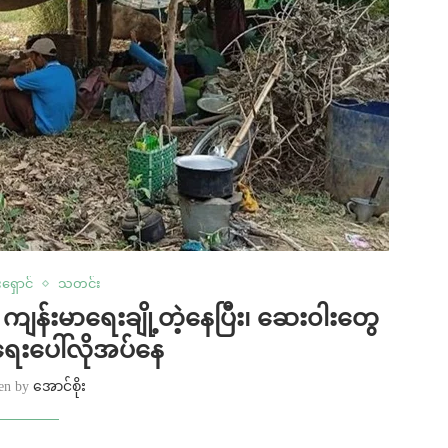
ရှောင်
သတင်း
 ကျန်းမာရေးချို့တဲ့နေပြီး၊ ဆေး၀ါးတွေ
းပေါ်လိုအပ်နေ
ten by
အောင်စိုး