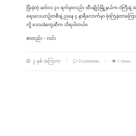
ပြီးခဲ့တဲ့ မတ်လ ၃၁ ရက်မှာလည်း ထီးချိုင့်မြို့နယ်က ဝဲကြီးနဲ
ရေးလေယာဥ်တစီးနဲ့ ညနေ ၄ နာရီလောက်မှာ ဗုံးကြဲခဲ့တာကြောင
လို့ ဒေသခံတွေဆီက သိရပါတယ်။
စာတည်း – လင်း
၃ နှစ် အကြာက
0 comments
1 views