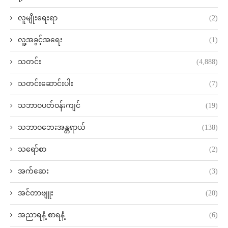
လူမျိုးရေးရာ
(2)
လူ့အခွင့်အရေး
(1)
သတင်း
(4,888)
သတင်းဆောင်းပါး
(7)
သဘာဝပတ်ဝန်းကျင်
(19)
သဘာဝဘေးအန္တရာယ်
(138)
သရော်စာ
(2)
အက်ဆေး
(3)
အင်တာဗျူး
(20)
အညာရနံ့ စာရနံ့
(6)