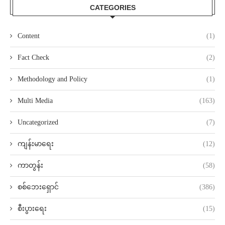
CATEGORIES
Content
(1)
Fact Check
(2)
Methodology and Policy
(1)
Multi Media
(163)
Uncategorized
(7)
ကျန်းမာရေး
(12)
ကာတွန်း
(58)
စစ်ဘေးရှောင်
(386)
စီးပွားရေး
(15)