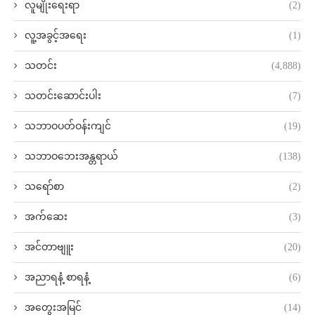
လူမျိုးရေးရာ
(2)
လူ့အခွင့်အရေး
(1)
သတင်း
(4,888)
သတင်းဆောင်းပါး
(7)
သဘာဝပတ်ဝန်းကျင်
(19)
သဘာဝဘေးအန္တရာယ်
(138)
သရော်စာ
(2)
အက်ဆေး
(3)
အင်တာဗျူး
(20)
အညာရနံ့ စာရနံ့
(6)
အတွေးအမြင်
(14)