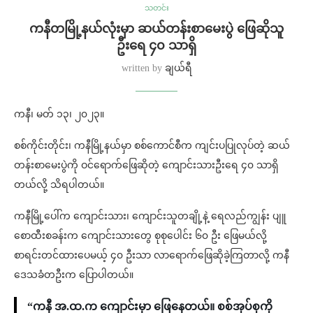
သတင်း
ကနီတမြို့နယ်လုံးမှာ ဆယ်တန်းစာမေးပွဲ ဖြေဆိုသူ
ဦးရေ ၄၀ သာရှိ
written by
ချယ်ရီ
ကနီ၊ မတ် ၁၃၊ ၂၀၂၃။
စစ်ကိုင်းတိုင်း၊ ကနီမြို့နယ်မှာ စစ်ကောင်စီက ကျင်းပပြုလုပ်တဲ့ ဆယ်
တန်းစာမေးပွဲကို ဝင်ရောက်ဖြေဆိုတဲ့ ကျောင်းသားဦးရေ ၄၀ သာရှိ
တယ်လို့ သိရပါတယ်။
ကနီမြို့ပေါ်က ကျောင်းသား၊ ကျောင်းသူတချို့နဲ့ ရေလည်ကျွန်း ပျူ
စောထီးစခန်းက ကျောင်းသားတွေ စုစုပေါင်း ၆၀ ဦး ဖြေမယ်လို့
စာရင်းတင်ထားပေမယ့် ၄၀ ဦးသာ လာရောက်ဖြေဆိုခဲ့ကြတာလို့ ကနီ
ဒေသခံတဦးက ပြောပါတယ်။
“ကနီ အ.ထ.က ကျောင်းမှာ ဖြေနေတယ်။ စစ်အုပ်စုကို