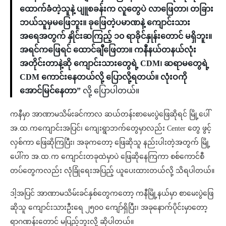
ထောက်ခံတဲ့သူနဲ့ ပျူစခန်းက လူတွေပဲ လာဖြေတာ၊ တခြား
ဘယ်သူမှမဖြေဘူး။ ခုဖြေတဲ့ပမာဏနဲ့ ကျောင်းသား
အရေအတွက် နှိုင်းဆကြည့် ၁၀ ရာခိုင်နှုန်းတောင် မရှိဘူး။
အရင်ကဖြေရင် ထောင်ချီဖြေတာ။ ကနီနယ်တနယ်လုံး
အတိုင်းတာနဲ့ဆို ကျောင်းသားတွေရဲ့ CDM၊ ဆရာမတွေရဲ့
CDM ကောင်းနေတယ်လို့ ပြောလို့ရတယ်။ လုံးဝကို
အောင်မြင်နေတာ”
လို့ ပြောပါတယ်။
ကနီမှာ အာဏာမသိမ်းခင်ကာလ ဆယ်တန်းစာမေးပွဲဖြေဆိုရင် မြို့ပေါ်
အ.ထ.ကကျောင်းအပြင်၊ ကျေးရွာဘက်တွေမှာလည်း Center တွေ ဖွင့်
လှစ်ကာ ဖြေဆိုကြပြီး၊ အခုကတော့ ဖြေဆိုသူ နည်းပါးတဲ့အတွက် မြို့
ပေါ်က အ.ထ.က ကျောင်းတခုထဲမှာပဲ ဖြေဆိုနေကြကာ စစ်ကောင်စီ
တပ်တွေကလည်း လုံခြုံရေးအပြည့် ယူပေးထားတယ်လို့ သိရပါတယ်။
ဒါ့အပြင် အာဏာမသိမ်းခင်နှစ်တွေကတော့ ကနီမြို့နယ်မှာ စာမေးပွဲဖြေ
ဆိုသူ ကျောင်းသားဦးရေ ၂၅၀၀ ကျော်ရှိပြီး၊ အခုနောက်ပိုင်းမှာတော့
ရာဂဏန်းတောင် မပြည့်ဘူးလို့ ဆိုပါတယ်။