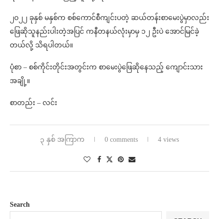
၂၀၂၂ ခုနှစ် မနှစ်က စစ်ကောင်စီကျင်းပတဲ့ ဆယ်တန်းစာမေးပွဲမှာလည်း
ဖြေဆိုသူနည်းပါးတဲ့အပြင် ကနီတနယ်လုံးမှာမှ ၁၂ ဦးပဲ အောင်မြင်ခဲ့
တယ်လို့ သိရပါတယ်။
ပုံစာ – စစ်ကိုင်းတိုင်းအတွင်းက စာမေးပွဲဖြေဆိုနေသည့် ကျောင်းသား
အချို့။
စာတည်း – လင်း
၃ နှစ် အကြာက
0 comments
4 views
Search