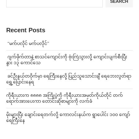
SEARCH
Recent Posts
⁨ ⁨“မက်ပလိုင် မက်ပလိုင်”
⁨⁩ ⁨ဂျက်ဖိုက်တာနဲ့ စာသင်ကျောင်းကို ဗုံးကြဲသွားလို့ ကျောင်းပျက်စီးပြီး
နွား ၁၃ ကောင်သေ
⁩ ⁨ခင်ဦးနယ်တဝိုက်မှာ ရေကြီးနေလို့ ပြည်သူသောင်းချီ ရေဘေးလွတ်ရာ
ရွှေ့ပြောင်းနေရ
ကိုရီးယားက ၈၈၈၈ အကြိုပွဲကို ကိုရီးယားအမတ်ကိုယ်တိုင် တက်
ရောက်အားပေးကာ တောင်းဆိုစာများကို လက်ခံ
⁨မိုးများပြီး ချောင်းရေတက်လို့ ကောလင်းနယ်က ရွာပေါင်း ၁၀၀ ကျော်
ရေကြီးနေ