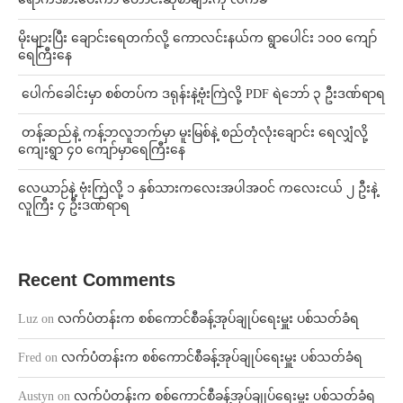
⁨မိုးများပြီး ချောင်းရေတက်လို့ ကောလင်းနယ်က ရွာပေါင်း ၁၀၀ ကျော်
ရေကြီးနေ
⁩ ⁨ပေါက်ခေါင်းမှာ စစ်တပ်က ဒရုန်းနဲ့ဗုံးကြဲလို့ PDF ရဲဘော် ၃ ဦးဒဏ်ရာရ
⁩ ⁨တန့်ဆည်နဲ့ ကန့်ဘလူဘက်မှာ မူးမြစ်နဲ့ စည်တုံလုံးချောင်း ရေလျှံလို့
ကျေးရွာ ၄၀ ကျော်မှာရေကြီးနေ
⁨လေယာဉ်နဲ့ ဗုံးကြဲလို့ ၁ နှစ်သားကလေးအပါအဝင် ကလေးငယ် ၂ ဦးနဲ့
လူကြီး ၄ ဦးဒဏ်ရာရ
Recent Comments
Luz
on
လက်ပံတန်းက စစ်ကောင်စီခန့်အုပ်ချုပ်ရေးမှူး ပစ်သတ်ခံရ
Fred
on
လက်ပံတန်းက စစ်ကောင်စီခန့်အုပ်ချုပ်ရေးမှူး ပစ်သတ်ခံရ
Austyn
on
လက်ပံတန်းက စစ်ကောင်စီခန့်အုပ်ချုပ်ရေးမှူး ပစ်သတ်ခံရ