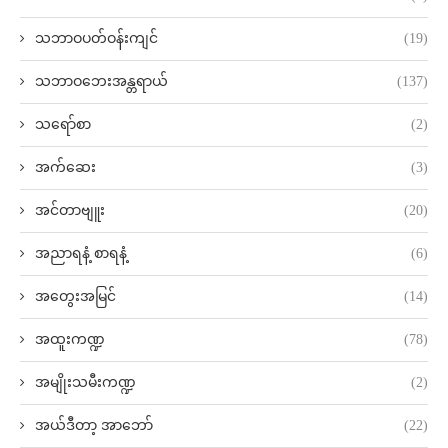
သဘာဝပတ်ဝန်းကျင်
(19)
သဘာဝဘေးအန္တရာယ်
(137)
သရော်စာ
(2)
အက်ဆေး
(3)
အင်တာဗျူး
(20)
အညာရနံ့ စာရနံ့
(6)
အတွေးအမြင်
(14)
အထူးကဏ္ဍ
(78)
အမျိုးသမီးကဏ္ဍ
(2)
အယ်ဒီတာ့ အာဘော်
(22)