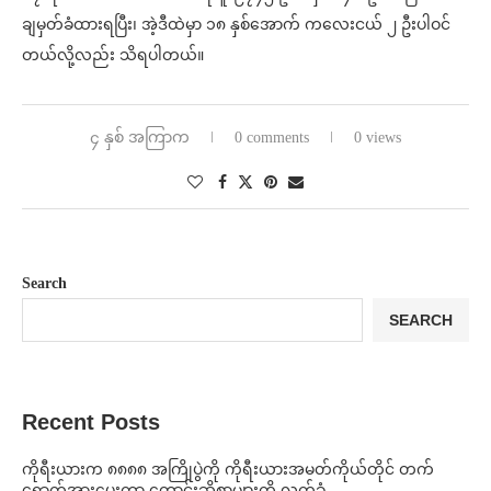
ချမှတ်ခံထားရပြီး၊ အဲ့ဒီထဲမှာ ၁၈ နှစ်အောက် ကလေးငယ် ၂ ဦးပါဝင်
တယ်လို့လည်း သိရပါတယ်။
၄ နှစ် အကြာက
0 comments
0 views
Search
SEARCH
Recent Posts
ကိုရီးယားက ၈၈၈၈ အကြိုပွဲကို ကိုရီးယားအမတ်ကိုယ်တိုင် တက်
ရောက်အားပေးကာ တောင်းဆိုစာများကို လက်ခံ