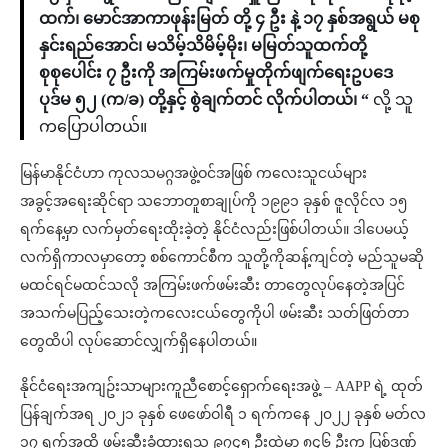
ထက်၊ မောင်အာကာဖုန်းမြတ် တို့ ၄ ဦး နဲ့ ၁၇ နှစ်အရွယ် မစု
နှင်းရည်အောင်၊ မသိမ့်သိမိမ့်မိုး၊ မမြတ်သူထက်တို့
စုစုပေါင်း ၇ ဦးကို အကြမ်းဖက်မှုတိုက်ဖျက်ရေးဥပဒေ
ပုဒ်မ ၅၂ (က/ခ) တို့နှင့် စွဲချက်တင် လိုက်ပါတယ်၊ “
လို့ သူ
ကပြောပါတယ်။
မြန်မာနိုင်ငံဟာ ကုလသမဂ္ဂအဖွဲ့ဝင်အဖြစ် ကလေးသူငယ်များ
အခွင့်အရေးဆိုင်ရာ သဘောတူစာချုပ်ကို ၁၉၉၁ ခုနှစ် ဇူလိုင်လ ၁၅
ရက်နေ့မှာ လက်မှတ်ရေးထိုးခဲ့တဲ့ နိုင်ငံလည်းဖြစ်ပါတယ်။ ဒါပေမယ့်
လက်ရှိကာလမှာတော့ စစ်ကောင်စီက သူတို့ကိုဆန့်ကျင်တဲ့ မည်သူမဆို
မထင်ရင်မထင်သလို အကြမ်းဖက်ဖမ်းဆီး တာတွေလုပ်နေတဲ့အပြင်
အသက်မပြည့်သေးတဲ့ကလေးငယ်တွေကိုပါ ဖမ်းဆီး သတ်ဖြတ်တာ
တွေထိပါ လုပ်ဆောင်လျှက်ရှိနေပါတယ်။
နိုင်ငံရေးအကျဥ်းသာများကူညီစောင့်ရှောက်ရေးအဖွဲ့ – AAPP ရဲ့ ထုတ်
ပြန်ချက်အရ ၂၀၂၁ ခုနှစ် ဖေဖော်ဝါရီ ၁ ရက်ကနေ ၂၀၂၂ ခုနှစ် မတ်လ
၁၇ ရက်အထိ ဖမ်းဆီးခံထားရသူ ၉၇၄၅ ဦးထဲမှာ ၈၄၆ ဦးက ပြစ်ဒဏ်