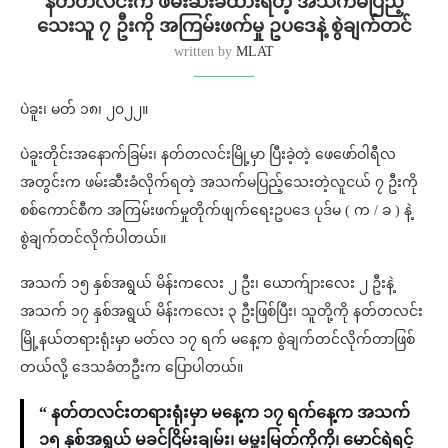
နတ်တလင်းက ဖမ်းဆီးခံထားရတဲ့ အသက်မပြည့်
သေးသူ ၇ ဦးကို အကြမ်းဖက်မှု ဥပဒေနဲ့ စွဲချက်တင်
written by
MLAT
ပဲခူး၊ မတ် ၁၈၊ ၂၀၂၂။
ပဲခူးတိုင်းအနောက်ခြမ်း၊ နတ်တလင်းမြို့မှာ ပြီးခဲ့တဲ့ ဖေဖော်ဝါရီလ
အတွင်းက ဖမ်းဆီးခံလိုက်ရတဲ့ အသက်မပြည့်သေးတဲ့လူငယ် ၇ ဦးကို
စစ်ကောင်စီက အကြမ်းဖက်မှုတိုက်ဖျက်ရေးဥပဒေ ပုဒ်မ ( က / ခ ) နဲ့
စွဲချက်တင်လိုက်ပါတယ်။
အသက် ၁၅ နှစ်အရွယ် မိန်းကလေး ၂ ဦး၊ ယောက်ျားလေး ၂ ဦးနဲ့
အသက် ၁၇ နှစ်အရွယ် မိန်းကလေး ၃ ဦးဖြစ်ပြီး၊ သူတို့ကို နတ်တလင်း
မြို့နယ်တရားရုံးမှာ မတ်လ ၁၇ ရက် မနေ့က စွဲချက်တင်လိုက်တာဖြစ်
တယ်လို့ ဒေသခံတဦးက ပြောပါတယ်။
“ နတ်တလင်းတရားရုံးမှာ မနေ့က ၁၇ ရက်နေ့က အသက်
၁၅ နှစ်အရွယ် မခင်ငြိမ်းချမ်း၊ မမှူးမြတ်ကိုကို၊ မောင်ရဲရင့်