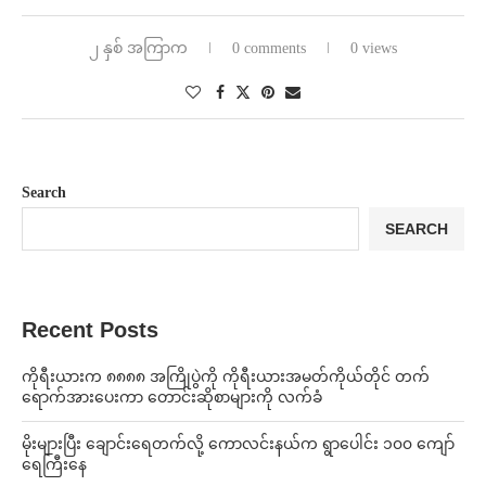
၂ နှစ် အကြာက
0 comments
0 views
Search
SEARCH
Recent Posts
ကိုရီးယားက ၈၈၈၈ အကြိုပွဲကို ကိုရီးယားအမတ်ကိုယ်တိုင် တက်
ရောက်အားပေးကာ တောင်းဆိုစာများကို လက်ခံ
⁨မိုးများပြီး ချောင်းရေတက်လို့ ကောလင်းနယ်က ရွာပေါင်း ၁၀၀ ကျော်
ရေကြီးနေ