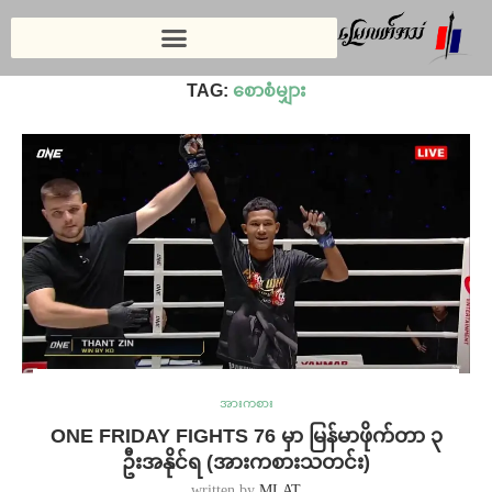
Home
»
စောစံမျှား
TAG:
စောစံမျှား
အားကစား
ONE FRIDAY FIGHTS 76 မှာ မြန်မာဖိုက်တာ ၃
ဦးအနိုင်ရ (အားကစားသတင်း)
written by
MLAT