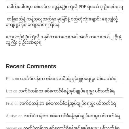
⁩ ⁨ပေါက်ခေါင်းမှာ စစ်တပ်က ဒရုန်းနဲ့ဗုံးကြဲလို့ PDF ရဲဘော် ၃ ဦးဒဏ်ရာရ
⁩ ⁨တန့်ဆည်နဲ့ ကန့်ဘလူဘက်မှာ မူးမြစ်နဲ့ စည်တုံလုံးချောင်း ရေလျှံလို့
ကျေးရွာ ၄၀ ကျော်မှာရေကြီးနေ
⁨လေယာဉ်နဲ့ ဗုံးကြဲလို့ ၁ နှစ်သားကလေးအပါအဝင် ကလေးငယ် ၂ ဦးနဲ့
လူကြီး ၄ ဦးဒဏ်ရာရ
Recent Comments
Elias
on
လက်ပံတန်းက စစ်ကောင်စီခန့်အုပ်ချုပ်ရေးမှူး ပစ်သတ်ခံရ
Luz
on
လက်ပံတန်းက စစ်ကောင်စီခန့်အုပ်ချုပ်ရေးမှူး ပစ်သတ်ခံရ
Fred
on
လက်ပံတန်းက စစ်ကောင်စီခန့်အုပ်ချုပ်ရေးမှူး ပစ်သတ်ခံရ
Austyn
on
လက်ပံတန်းက စစ်ကောင်စီခန့်အုပ်ချုပ်ရေးမှူး ပစ်သတ်ခံရ
Sidney
on
လက်ပံတန်းက စစ်ကောင်စီခန့်အုပ်ချုပ်ရေးမှူး ပစ်သတ်ခံရ