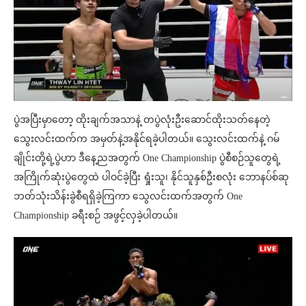
ပွဲအပြီးမှာတော့ ထိုးချက်အသာနဲ့ တပွဲလုံးဦးဆောင်ထိုးသတ်နေတဲ့
သွေးလင်းထက်က အမှတ်နဲ့အနိုင်ရခဲ့ပါတယ်။ သွေးလင်းထက်နဲ့ ဂမ်
ချိုင်းတို့ရဲ့ပွဲဟာ ဒီနေ့ညအတွက် One Championship ပွဲစီစဉ်သူတွေရဲ့
အကြိုက်ဆုံးပွဲတွေထဲ ပါဝင်ခဲ့ပြီး ရှုံးသူ၊ နိုင်သူနှစ်ဦးစလုံး ဘောနပ်စ်ဆု
ဘတ်သုံးသိန်းခွဲစီရရှိခဲ့ကြကာ သွေလင်းထက်အတွက် One
Championship ခရီးစဉ် အဖွင့်လှခဲ့ပါတယ်။