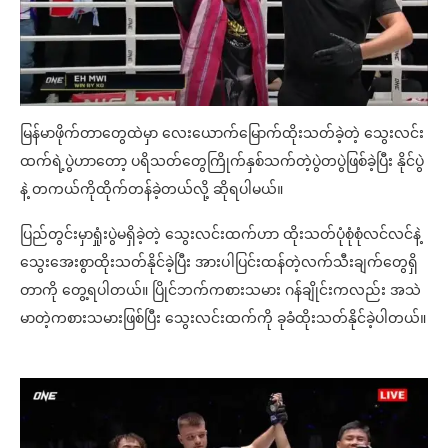
မြန်မာဖိုက်တာတွေထဲမှာ လေးယောက်မြောက်ထိုးသတ်ခဲ့တဲ့ သွေးလင်း
ထက်ရဲ့ပွဲဟာတော့ ပရိသတ်တွေကြိုက်နှစ်သက်တဲ့ပွဲတပွဲဖြစ်ခဲ့ပြီး နိုင်ပွဲ
နဲ့ တကယ်ကိုထိုက်တန်ခဲ့တယ်လို့ ဆိုရပါမယ်။
ပြည်တွင်းမှာရှုံးပွဲမရှိခဲ့တဲ့ သွေးလင်းထက်ဟာ ထိုးသတ်ပုံစုံစုံလင်လင်နဲ့
သွေးအေးစွာထိုးသတ်နိုင်ခဲ့ပြီး အားပါပြင်းထန်တဲ့လက်သီးချက်တွေရှိ
တာကို တွေ့ရပါတယ်။ ပြိုင်ဘက်ကစားသမား ဂန်ချိုင်းကလည်း အသဲ
မာတဲ့ကစားသမားဖြစ်ပြီး သွေးလင်းထက်ကို ခုခံထိုးသတ်နိုင်ခဲ့ပါတယ်။