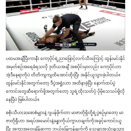
ပထမအချီပြီးကာနီး ကော့ပိုင်ရဲ့ညာဖြောင့်လက်သီးကြောင့် ထွန်းမင်းနိုင်
အမှတ်စဉ်အရေခံရသလို ဒုတိယအချီ အစပိုင်းမှာလည်း ကော့ပိုင်ဟာ
အဲ့ဒီနေရာကိုပဲ တိတိကျကျထိအောင်ထိုးပြီး အနိုင်ယူသွားခဲ့ပါတယ်။
ထွန်းမင်းနိုင်အတွက်တော့ ဒီပွဲအရှုံးဟာ အထိနာခဲ့ပြီး နောက်ထပ်ပွဲ
ကောင်းတွေဆီရောက်ဖို့အတွက်တော့ သူရဲ့ထိုးသတ်ပုံ ပိုမိုသေသပ်ဖို့လို
နေပြီပဲ ဖြစ်ပါတယ်။
စစိုးသီဟ(ခ)စောစံမျှားနဲ့ ဂျပန်ဖိုက်တာ မာဇာတိုရှိတို့ရဲ့ပွဲစဉ်မှာတော့ မာ
ဇာတိုရှီဟာ အရပ်အမောင်းနဲ့ခန္ဓာကိုယ်ကွာဟချက်ကိုအခွင့်ကောင်းယူ
ပြီး အကွာအဝေးချိန်ဆကာ ဘယ်ခြေကန်ချက်ကို သေချာအသုံးချသွား