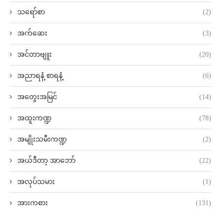
သရော်စာ
(2)
အက်ဆေး
(3)
အင်တာဗျူး
(20)
အညာရနံ့ စာရနံ့
(6)
အတွေးအမြင်
(14)
အထူးကဏ္ဍ
(78)
အမျိုးသမီးကဏ္ဍ
(2)
အယ်ဒီတာ့ အာဘော်
(22)
အလုပ်သမား
(1)
အားကစား
(131)