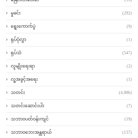
မှုခင်း
(292)
ရွေးကောက်ပွဲ
(9)
ရုပ်ပုံလွှာ
(1)
ရုပ်သံ
(547)
လူမျိုးရေးရာ
(2)
လူ့အခွင့်အရေး
(1)
သတင်း
(4,886)
သတင်းဆောင်းပါး
(7)
သဘာဝပတ်ဝန်းကျင်
(19)
သဘာဝဘေးအန္တရာယ်
(137)