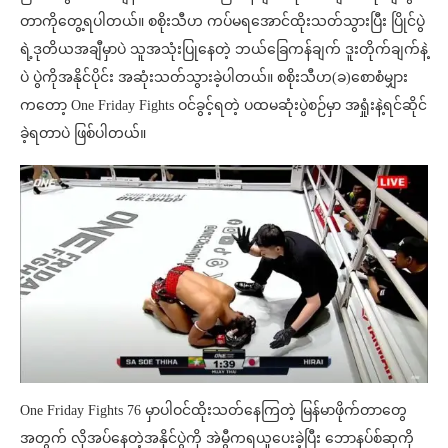
တာကိုတွေ့ရပါတယ်။ စစိုးသီဟ ကပ်မရအောင်ထိုးသတ်သွားပြီး ပြိုင်ပွဲ
ရဲ့ဒုတိယအချီမှာပဲ သူအသုံးပြုနေတဲ့ ဘယ်ခြေကန်ချက် ဒူးတိုက်ချက်နဲ့
ပဲ ပွဲကိုအနိုင်ပိုင်း အဆုံးသတ်သွားခဲ့ပါတယ်။ စစိုးသီဟ(ခ)စောစံမျှား
ကတော့ One Friday Fights ဝင်ခွင့်ရတဲ့ ပထမဆုံးပွဲစဉ်မှာ အရှုံးနဲ့ရင်ဆိုင်
ခဲ့ရတာပဲ ဖြစ်ပါတယ်။
One Friday Fights 76 မှာပါဝင်ထိုးသတ်နေကြတဲ့ မြန်မာဖိုက်တာတွေ
အတွက် လိုအပ်နေတဲ့အနိုင်ပွဲကို အဲမွီကရယူပေးခဲ့ပြီး ဘောနပ်စ်ဆုကို