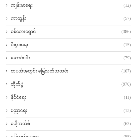
ကျန်းမာရေး
(12)
ကာတွန်း
(57)
စစ်ဘေးရှောင်
(386)
စီးပွားရေး
(15)
ဆောင်းပါး
(79)
တပတ်အတွင်း မြေလတ်သတင်း
(107)
တိုက်ပွဲ
(976)
နိုင်ငံရေး
(11)
ပညာရေး
(13)
ပေါ့ကတ်စ်
(63)
မြေလတ်ပေးစာ
(55)