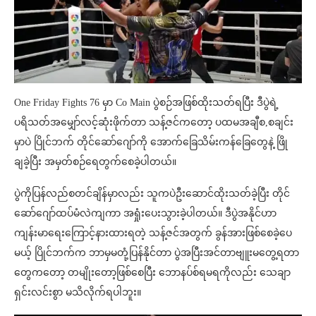
One Friday Fights 76 မှာ Co Main ပွဲစဉ်အဖြစ်ထိုးသတ်ရပြီး ဒီပွဲရဲ့
ပရိသတ်အမျှော်လင့်ဆုံးဖိုက်တာ သန့်ဇင်ကတော့ ပထမအချီစ,စချင်း
မှာပဲ ပြိုင်ဘက် တိုင်ဆော်ဂျော်ကို အောက်ခြေသိမ်းကန်ခြေတွေနဲ့ ဖြို
ချခဲ့ပြီး အမှတ်စဉ်ရေတွက်စေခဲ့ပါတယ်။
ပွဲကိုပြန်လည်စတင်ချိန်မှာလည်း သူကပဲဦးဆောင်ထိုးသတ်ခဲ့ပြီး တိုင်
ဆော်ဂျော်ထပ်မံလဲကျကာ အရှုံးပေးသွားခဲ့ပါတယ်။ ဒီပွဲအနိုင်ဟာ
ကျန်းမာရေးကြောင့်နားထားရတဲ့ သန့်ဇင်အတွက် ခွန်အားဖြစ်စေခဲ့ပေ
မယ့် ပြိုင်ဘက်က ဘာမှမတုံ့ပြန်နိုင်တာ ပွဲအပြီးအင်တာဗျူးမတွေ့ရတာ
တွေကတော့ တမျိုးတော့ဖြစ်စေပြီး ဘောနပ်စ်ရမရကိုလည်း သေချာ
ရှင်းလင်းစွာ မသိလိုက်ရပါဘူး။