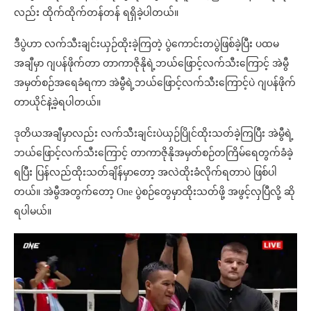
လည်း ထိုက်ထိုက်တန်တန် ရရှိခဲ့ပါတယ်။
ဒီပွဲဟာ လက်သီးချင်းယှဉ်ထိုးခဲ့ကြတဲ့ ပွဲကောင်းတပွဲဖြစ်ခဲ့ပြီး ပထမ
အချီမှာ ဂျပန်ဖိုက်တာ တာကာဇိုနိုရဲ့ဘယ်ဖြောင့်လက်သီးကြောင့် အဲမွီ
အမှတ်စဉ်အရေခံရကာ အဲမွီရဲ့ဘယ်ဖြောင့်လက်သီးကြောင့်ပဲ ဂျပန်ဖိုက်
တာယိုင်နဲ့ခဲ့ရပါတယ်။
ဒုတိယအချီမှာလည်း လက်သီးချင်းပဲယှဉ်ပြိုင်ထိုးသတ်ခဲ့ကြပြီး အဲမွီရဲ့
ဘယ်ဖြောင့်လက်သီးကြောင့် တာကာဇိုနိုအမှတ်စဉ်တကြိမ်ရေတွက်ခံခဲ့
ရပြီး ပြန်လည်ထိုးသတ်ချိန်မှာတော့ အလဲထိုးခံလိုက်ရတာပဲ ဖြစ်ပါ
တယ်။ အဲမွီအတွက်တော့ One ပွဲစဉ်တွေမှာထိုးသတ်ဖို့ အဖွင့်လှပြီလို့ ဆို
ရပါမယ်။