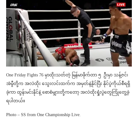
One Friday Fights 76 မှာထိုးသတ်တဲ့ မြန်မာဖိုက်တာ ၅ ဦးမှာ သန့်ဇင်၊
အဲမွီတို့က အလဲထိုး သွေးလင်းထက်က အမှတ်နဲ့နိုင်ပြီး နိုင်ပွဲကိုယ်စီရရှိ
ခဲ့ကာ ထွန်းမင်းနိုင်နဲ့ စောစံမျှားတို့ကတော့ အလဲထိုးရှုံးပွဲတွေကြုံတွေ့ခဲ့
ရပါတယ်။
Photo – SS from One Championship Live.