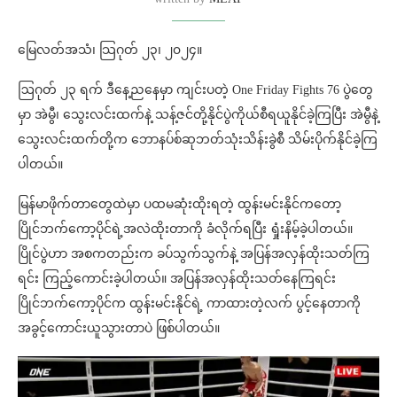
မြေလတ်အသံ၊ သြဂုတ် ၂၃၊ ၂၀၂၄။
ဩဂုတ် ၂၃ ရက် ဒီနေ့ညနေမှာ ကျင်းပတဲ့ One Friday Fights 76 ပွဲတွေ
မှာ အဲမွီ၊ သွေးလင်းထက်နဲ့ သန့်ဇင်တို့နိုင်ပွဲကိုယ်စီရယူနိုင်ခဲ့ကြပြီး အဲမွီနဲ့
သွေးလင်းထက်တို့က ဘောနပ်စ်ဆုဘတ်သုံးသိန်းခွဲစီ သိမ်းပိုက်နိုင်ခဲ့ကြ
ပါတယ်။
မြန်မာဖိုက်တာတွေထဲမှာ ပထမဆုံးထိုးရတဲ့ ထွန်းမင်းနိုင်ကတော့
ပြိုင်ဘက်ကော့ပိုင်ရဲ့အလဲထိုးတာကို ခံလိုက်ရပြီး ရှုံးနိမ့်ခဲ့ပါတယ်။
ပြိုင်ပွဲဟာ အစကတည်းက ခပ်သွက်သွက်နဲ့ အပြန်အလှန်ထိုးသတ်ကြ
ရင်း ကြည့်ကောင်းခဲ့ပါတယ်။ အပြန်အလှန်ထိုးသတ်နေကြရင်း
ပြိုင်ဘက်ကော့ပိုင်က ထွန်းမင်းနိုင်ရဲ့ ကာထားတဲ့လက် ပွင့်နေတာကို
အခွင့်ကောင်းယူသွားတာပဲ ဖြစ်ပါတယ်။