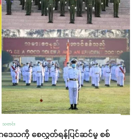
သတင်း
ဂဒေသကို စေလွှတ်ရန်ပြင်ဆင်မှု စစ်