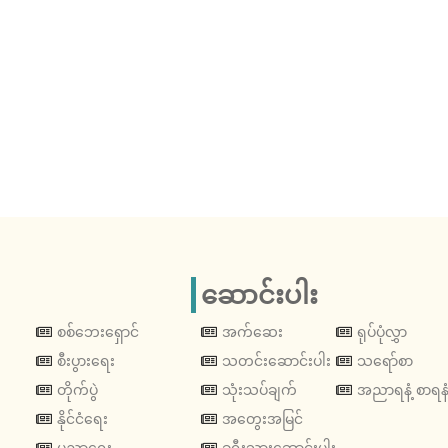
ဆောင်းပါး
စစ်ဘေးရှောင်
အက်ဆေး
ရုပ်ပုံလွှာ
စီးပွားရေး
သတင်းဆောင်းပါး
သရော်စာ
တိုက်ပွဲ
သုံးသပ်ချက်
အညာရနံ့ စာရနံ
နိုင်ငံရေး
အတွေးအမြင်