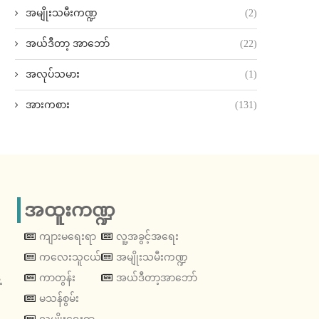
အမျိုးသမီးကဏ္ဍ
(2)
အယ်ဒီတာ့ အာဘော်
(22)
အလုပ်သမား
(1)
အားကစား
(131)
အထူးကဏ္ဍ
ကျားမရေးရာ
လူ့အခွင့်အရေး
ကလေးသူငယ်
အမျိုးသမီးကဏ္ဍ
့
ကာတွန်း
အယ်ဒီတာ့အာဘော်
မသန်စွမ်း