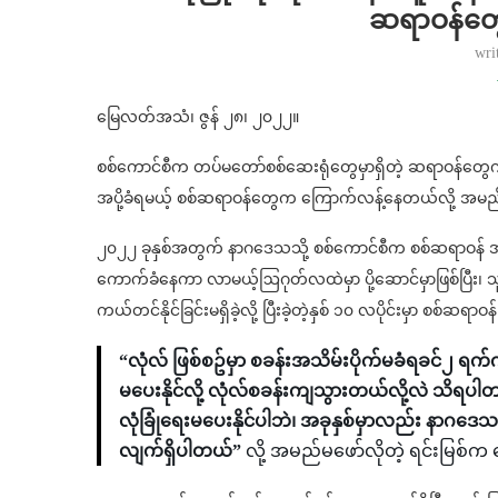
ဆရာဝန်တွ
wri
မြေလတ်အသံ၊ ဇွန် ၂၈၊ ၂၀၂၂။
စစ်ကောင်စီက တပ်မတော်စစ်ဆေးရုံတွေမှာရှိတဲ့ ဆရာဝန်တွေကိ
အပို့ခံရမယ့် စစ်ဆရာဝန်တွေက ကြောက်လန့်နေတယ်လို့ အမည
၂၀၂၂ ခုနှစ်အတွက် နာဂဒေသသို့ စစ်ကောင်စီက စစ်ဆရာဝန် အယ
ကောက်ခံနေကာ လာမယ့်ဩဂုတ်လထဲမှာ ပို့ဆောင်မှာဖြစ်ပြီး၊ သူတ
ကယ်တင်နိုင်ခြင်းမရှိခဲ့လို့ ပြီးခဲ့တဲ့နှစ် ၁၀ လပိုင်းမှာ စစ်
“လုံလ် ဖြစ်စဥ်မှာ စခန်းအသိမ်းပိုက်မခံရခင်၂ ရက
မပေးနိုင်လို့ လုံလ်စခန်းကျသွားတယ်လို့လဲ သိရပ
လုံခြုံရေးမပေးနိုင်ပါဘဲ၊ အခုနှစ်မှာလည်း နာဂဒေ
လျက်ရှိပါတယ်”
လို့ အမည်မဖော်လိုတဲ့ ရင်းမြစ်