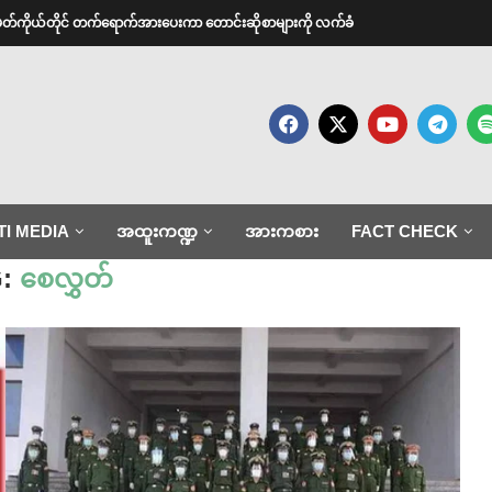
အမတ်ကိုယ်တိုင် တက်ရောက်အားပေးကာ တောင်းဆိုစာများကို လက်ခံ
TI MEDIA
အထူးကဏ္ဍ
အားကစား
FACT CHECK
G:
စေလွှတ်