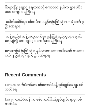
⁨မိုးများပြီး ချောင်းရေတက်လို့ ကောလင်းနယ်က ရွာပေါင်း
၁၀၀ ကျော် ရေကြီးနေ
⁩ ⁨ပေါက်ခေါင်းမှာ စစ်တပ်က ဒရုန်းနဲ့ဗုံးကြဲလို့ PDF ရဲဘော် ၃
ဦးဒဏ်ရာရ
⁩ ⁨တန့်ဆည်နဲ့ ကန့်ဘလူဘက်မှာ မူးမြစ်နဲ့ စည်တုံလုံးချောင်း
ရေလျှံလို့ ကျေးရွာ ၄၀ ကျော်မှာရေကြီးနေ
⁨လေယာဉ်နဲ့ ဗုံးကြဲလို့ ၁ နှစ်သားကလေးအပါအဝင် ကလေး
ငယ် ၂ ဦးနဲ့ လူကြီး ၄ ဦးဒဏ်ရာရ
Recent Comments
Elias
on
လက်ပံတန်းက စစ်ကောင်စီခန့်အုပ်ချုပ်ရေးမှူး ပစ်
သတ်ခံရ
Luz
on
လက်ပံတန်းက စစ်ကောင်စီခန့်အုပ်ချုပ်ရေးမှူး ပစ်
သတ်ခံရ