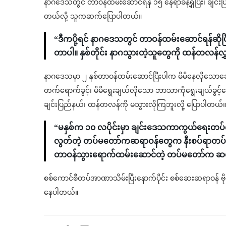
နာဂဒေသတွင် တာဝန်ထမ်းဆောင်ရန် ၁၅ နေရာခန့်ရှိပြီး၊ ချင်း
တယ်လို့ သူကဆက်ပြောပါတယ်။
“ဒီကပို့ရင် နာဂဒေသတွင် တာဝန်ထမ်းဆောင်ရန်ဆိုပြီး 
တာပါ။ နှစ်တိုင်း နာဂသွားတဲ့သူတွေကို ထန်တလန်
နာဂဒေသမှာ ၂ နှစ်တာဝန်ထမ်းဆောင်ပြီးပါက မိမိနေလိုသောဆေးရု
တက်ရောက်ခွင့်၊ မိမိရွေးချယ်လိုသော ဘာသာကိုရွေးချယ်ခွင့်
ချင်းပြည်နယ်၊ ထန်တလန်ကို မသွားလိုကြဘူးလို့ ပြောပါတယ်။
“မနှစ်က ၁၀ လပိုင်းမှာ ချင်းဒေသကာကွယ်ရေးတ
လွတ်တဲ့ တပ်မတော်ကဆရာဝန်တွေက နီးစပ်ရာတပ်မှာ 
တာဝန်သွားရောက်ထမ်းဆောင်တဲ့ တပ်မတော်က ဆရ
စစ်ကောင်စီတပ်အာဏာသိမ်းပြီးနောက်ပိုင်း စစ်ဆေးဆရာဝန် ဗိုလ်က
နေပါတယ်။