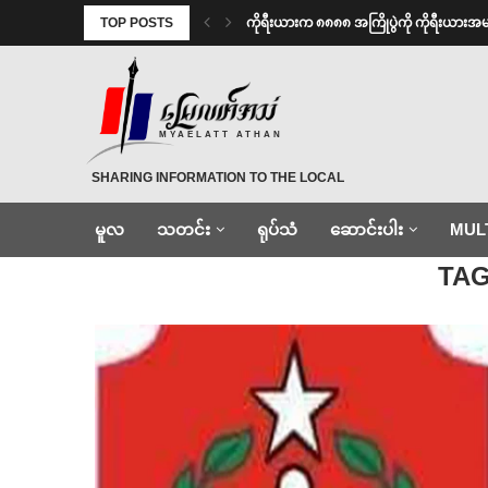
TOP POSTS
ကိုရီးယားက ၈၈၈၈ အကြိုပွဲကို ကိုရီးယား
MYAELATT ATHAN
SHARING INFORMATION TO THE LOCAL
မူလ
သတင်း
ရုပ်သံ
ဆောင်းပါး
MUL
Home
»
စေလွှတ်
TA