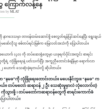
ေ ကြောက်လန့်နေ
tten by
MLAT
ု နာဂဒေသမှာ တာဝန်ထမ်းဆောင်ဖို့ စေလွှတ်ရန်ပြင်ဆင်နေပြီး ရွေးချယ်
်မဖော်လိုသူ စစ်တပ်ရင်းမြစ်က မြေလတ်အသံကို ပြောပါတယ်။
ောက် (၄၀) ကို တပ်ဆေးရုံတွေမှာ ယခုရက်ပိုင်းအတွင်း စာရင်း
ို့ရဲ့ လုံခြုံရေးနဲ့ ပတ်သက်ပြီး အကူညီတောင်းခံချိန်မှာ ရောက်လာ
ဆရာဝန် ၂ ယောက် သေဆုံးခဲ့ရတယ်လို့ ဆိုပါတယ်။
်က “နမခ”ကို လုံခြုံရေးတောင်းတယ်။ မပေးနိုင်ဘူး။ “နမခ” က
ါတယ်။ တပ်မတော် ဆရာဝန် ၂ ဦး သေဆုံးမှုမှာလဲ လုံလောက်တဲ့
သ ကိုသွားဖို့ ၊ တပ်မတော်ကဆရာဝန်တွေကို စာရင်းကောက်ခံ
က ပြောပါတယ်။