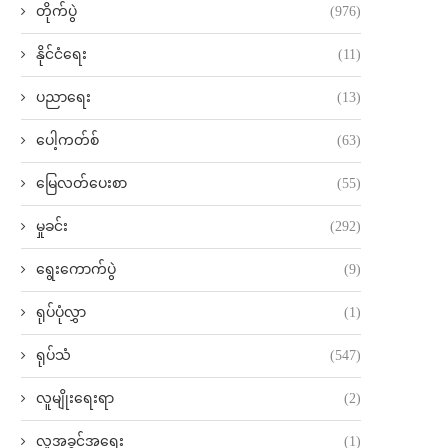
တိုက်ပွဲ
(976)
နိုင်ငံရေး
(11)
ပညာရေး
(13)
ပေါ့ကတ်စ်
(63)
မြေလတ်ပေးစာ
(55)
မှုခင်း
(292)
ရွေးကောက်ပွဲ
(9)
ရုပ်ပုံလွှာ
(1)
ရုပ်သံ
(547)
လူမျိုးရေးရာ
(2)
လူ့အခွင့်အရေး
(1)