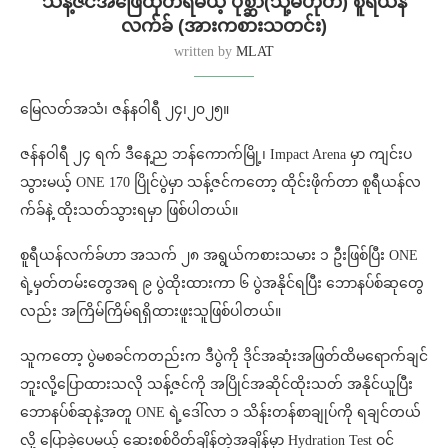
သန့်ဇင်အဖြေထုတ်ရမယ့် ပုစ္ဆာ(သို့မဟုတ်) စူရီယန်
လက်ခ် (အားကစားသတင်း)
written by
MLAT
မြေလတ်အသံ၊ ဇန်နဝါရီ ၂၄၊၂၀၂၅။
ဇန်နဝါရီ ၂၄ ရက် ဒီနေ့ည ဘန်ကောက်မြို့၊ Impact Arena မှာ ကျင်းပ
သွားမယ့် ONE 170 ပြိုင်ပွဲမှာ သန့်ဇင်ကတော့ ထိုင်းဖိုက်တာ စူရီယန်လ
က်ခ်နဲ့ ထိုးသတ်သွားရမှာ ဖြစ်ပါတယ်။
စူရီယန်လက်ခ်ဟာ အသက် ၂၈ အရွယ်ကစားသမား ၁ ဦးဖြစ်ပြီး ONE
ရဲ့မှတ်တမ်းတွေအရ ၉ ပွဲထိုးထားကာ ၆ ပွဲအနိုင်ရပြီး ဘောနပ်စ်ဆုတွေ
လည်း အကြိမ်ကြိမ်ရရှိထားဖူးသူဖြစ်ပါတယ်။
သူကတော့ ပွဲမစခင်ကတည်းက ဒီပွဲကို ဒိုင်အဆုံးအဖြတ်ထိမရောက်ချင်
ဘူးလို့ပြောထားသလို သန့်ဇင်ကို အပြိုင်အဆိုင်ထိုးသတ် အနိုင်ယူပြီး
ဘောနပ်စ်ဆုနဲ့အတူ ONE ရဲ့ဒေါ်လာ ၁ သိန်းတန်စာချုပ်ကို ရချင်တယ်
လို့ ပြောခဲ့ပေမယ့် ဆေးစစ်ဝိတ်ချိန်တဲ့အချိန်မှာ Hydration Test ဝင်