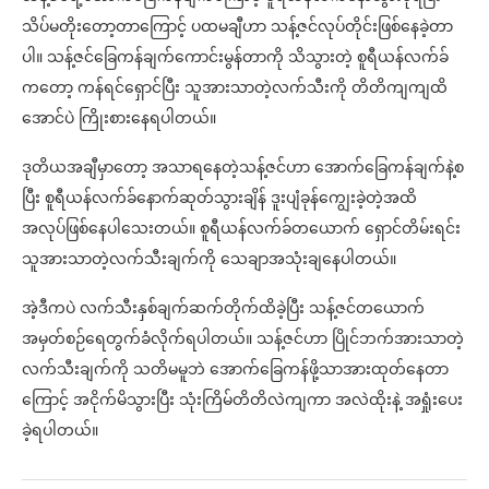
သိပ်မတိုးတော့တာကြောင့် ပထမချီဟာ သန့်ဇင်လုပ်တိုင်းဖြစ်နေခဲ့တာ
ပါ။ သန့်ဇင်ခြေကန်ချက်ကောင်းမွန်တာကို သိသွားတဲ့ စူရီယန်လက်ခ်
ကတော့ ကန်ရင်ရှောင်ပြီး သူအားသာတဲ့လက်သီးကို တိတိကျကျထိ
အောင်ပဲ ကြိုးစားနေရပါတယ်။
ဒုတိယအချီမှာတော့ အသာရနေတဲ့သန့်ဇင်ဟာ အောက်ခြေကန်ချက်နဲ့စ
ပြီး စူရီယန်လက်ခ်နောက်ဆုတ်သွားချိန် ဒူးပျံခုန်ကျွေးခဲ့တဲ့အထိ
အလုပ်ဖြစ်နေပါသေးတယ်။ စူရီယန်လက်ခ်တယောက် ရှောင်တိမ်းရင်း
သူအားသာတဲ့လက်သီးချက်ကို သေချာအသုံးချနေပါတယ်။
အဲ့ဒီကပဲ လက်သီးနှစ်ချက်ဆက်တိုက်ထိခဲ့ပြီး သန့်ဇင်တယောက်
အမှတ်စဉ်ရေတွက်ခံလိုက်ရပါတယ်။ သန့်ဇင်ဟာ ပြိုင်ဘက်အားသာတဲ့
လက်သီးချက်ကို သတိမမူဘဲ အောက်ခြေကန်ဖို့သာအားထုတ်နေတာ
ကြောင့် အငိုက်မိသွားပြီး သုံးကြိမ်တိတိလဲကျကာ အလဲထိုးနဲ့ အရှုံးပေး
ခဲ့ရပါတယ်။