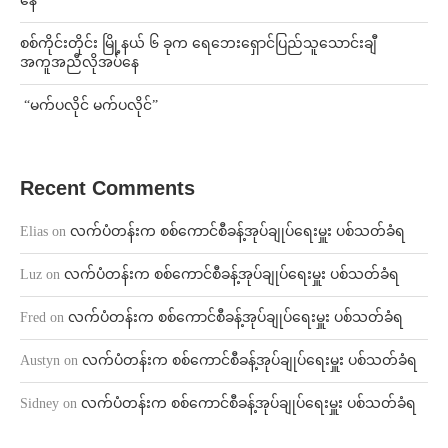
နေ
စစ်ကိုင်းတိုင်း မြို့နယ် ၆ ခုက ရေဘေးရှောင်ပြည်သူသောင်းချီ
အကူအညီလိုအပ်နေ
⁨ ⁨“မက်ပလိုင် မက်ပလိုင်”
Recent Comments
Elias
on
လက်ပံတန်းက စစ်ကောင်စီခန့်အုပ်ချုပ်ရေးမှူး ပစ်သတ်ခံရ
Luz
on
လက်ပံတန်းက စစ်ကောင်စီခန့်အုပ်ချုပ်ရေးမှူး ပစ်သတ်ခံရ
Fred
on
လက်ပံတန်းက စစ်ကောင်စီခန့်အုပ်ချုပ်ရေးမှူး ပစ်သတ်ခံရ
Austyn
on
လက်ပံတန်းက စစ်ကောင်စီခန့်အုပ်ချုပ်ရေးမှူး ပစ်သတ်ခံရ
Sidney
on
လက်ပံတန်းက စစ်ကောင်စီခန့်အုပ်ချုပ်ရေးမှူး ပစ်သတ်ခံရ