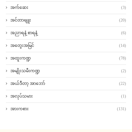
အက်ဆေး
(3)
အင်တာဗျူး
(20)
အညာရနံ့ စာရနံ့
(6)
အတွေးအမြင်
(14)
အထူးကဏ္ဍ
(78)
အမျိုးသမီးကဏ္ဍ
(2)
အယ်ဒီတာ့ အာဘော်
(22)
အလုပ်သမား
(1)
အားကစား
(131)