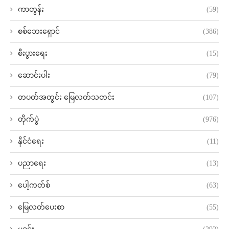
ကာတွန်း
(59)
စစ်ဘေးရှောင်
(386)
စီးပွားရေး
(15)
ဆောင်းပါး
(79)
တပတ်အတွင်း မြေလတ်သတင်း
(107)
တိုက်ပွဲ
(976)
နိုင်ငံရေး
(11)
ပညာရေး
(13)
ပေါ့ကတ်စ်
(63)
မြေလတ်ပေးစာ
(55)