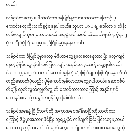
တယ်။
သန့်ဇင်ကတော့ ပေါက်ကွဲအားအပြည့်နဲ့ကစားတတ်တာကြောင့် ပွဲ
ကောင်းတွေထိုးသတ်ခွင့်ရနေပါတယ်။ သူဟာ ONE ရဲ့ ဒေါ်လာ ၁ သိန်း
တန်စာချုပ်ကိုမရသေးပေမယ့် အခုပွဲအပါအဝင် ထိုးသတ်ရတဲ့ ၄ ပွဲမှာ ၂
ပွဲက ပြိုင်ပွဲကြီးတွေမှာယှဉ်ပြိုင်ခွင့်ရနေတာပါ။
သန့်ဇင်ဟာ ဒီပြိုင်ပွဲမှာတော့ မီဒီယာတွေနဲ့ဝေးဝေးနေထားပြီး လေ့ကျင့်
နေတဲ့ပုံရိပ်တွေကိုပါ ဖော်ပြတာမျိုး မလုပ်တော့တာကိုတွေ့ရပါတယ်။
ဒါဟာ သူ့အတွက်တကယ်ကောင်းမွန်တဲ့ ဆုံးဖြတ်ချက်ဖြစ်ပြီး ခန္ဓာကိုယ်
တည်ဆောက်ပုံလည်း ပိုမိုကောင်းမွန်လာတာတွေ့ရပါတယ်။ ဆေးစစ်ဝိ
တ်ချိန် လွတ်လွတ်ကျွတ်ကျွတ် အောင်ထားတာကြောင့် အနိုင်ရရင်
ဘောနပ်စ်လည်း မျှော်လင့်နိုင်မှာ ဖြစ်ပါတယ်။
သန့်ဇင်အနေနဲ့ ပြိုင်ဘက်ကို အကွာအဝေးချိန်ဆပြီးထိုးတတ်တာ
ကြောင့် ဒီပွဲမှာအသာရနိုင်ပြီး သူ့ရဲ့မူပိုင် ကန်ချက်ပြင်းပြင်းတွေနဲ့ ဘယ်
ထောက် ညာဝိုက်လက်သီးချက်တွေဟာ ပြိုင်ဘက်ကစားသမားတွေကို