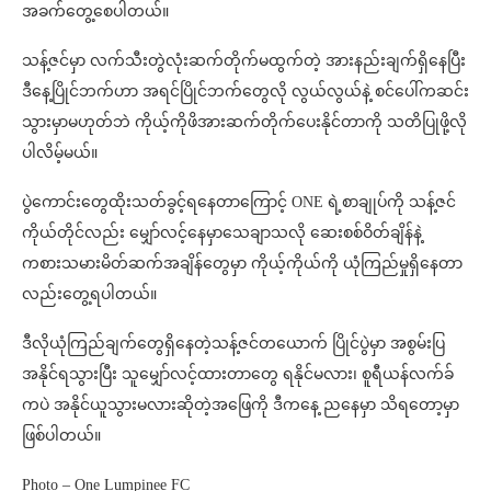
အခက်တွေ့စေပါတယ်။
သန့်ဇင်မှာ လက်သီးတွဲလုံးဆက်တိုက်မထွက်တဲ့ အားနည်းချက်ရှိနေပြီး
ဒီနေ့ပြိုင်ဘက်ဟာ အရင်ပြိုင်ဘက်တွေလို လွယ်လွယ်နဲ့ စင်ပေါ်ကဆင်း
သွားမှာမဟုတ်ဘဲ ကိုယ့်ကိုဖိအားဆက်တိုက်ပေးနိုင်တာကို သတိပြုဖို့လို
ပါလိမ့်မယ်။
ပွဲကောင်းတွေထိုးသတ်ခွင့်ရနေတာကြောင့် ONE ရဲ့စာချုပ်ကို သန့်ဇင်
ကိုယ်တိုင်လည်း မျှော်လင့်နေမှာသေချာသလို ဆေးစစ်ဝိတ်ချိန်နဲ့
ကစားသမားမိတ်ဆက်အချိန်တွေမှာ ကိုယ့်ကိုယ်ကို ယုံကြည်မှုရှိနေတာ
လည်းတွေ့ရပါတယ်။
ဒီလိုယုံကြည်ချက်တွေရှိနေတဲ့သန့်ဇင်တယောက် ပြိုင်ပွဲမှာ အစွမ်းပြ
အနိုင်ရသွားပြီး သူမျှော်လင့်ထားတာတွေ ရနိုင်မလား၊ စူရီယန်လက်ခ်
ကပဲ အနိုင်ယူသွားမလားဆိုတဲ့အဖြေကို ဒီကနေ့ ညနေမှာ သိရတော့မှာ
ဖြစ်ပါတယ်။
Photo – One Lumpinee FC