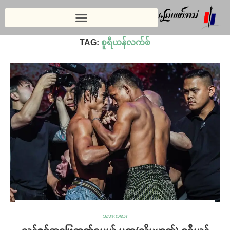
Home
»
စူရီယန်လက်စ်
TAG:
စူရီယန်လက်စ်
အားကစား