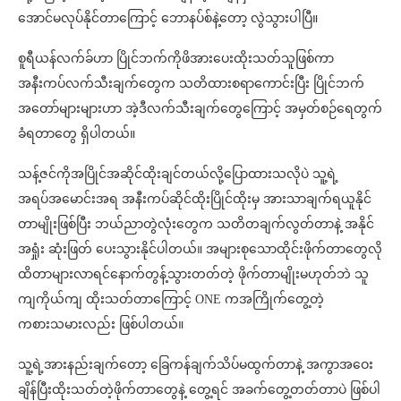
အောင်မလုပ်နိုင်တာကြောင့် ဘောနပ်စ်နဲ့တော့ လွဲသွားပါပြီ။
စူရီယန်လက်ခ်ဟာ ပြိုင်ဘက်ကိုဖိအားပေးထိုးသတ်သူဖြစ်ကာ
အနီးကပ်လက်သီးချက်တွေက သတိထားစရာကောင်းပြီး ပြိုင်ဘက်
အတော်များများဟာ အဲ့ဒီလက်သီးချက်တွေကြောင့် အမှတ်စဉ်ရေတွက်
ခံရတာတွေ ရှိပါတယ်။
သန့်ဇင်ကိုအပြိုင်အဆိုင်ထိုးချင်တယ်လို့ပြောထားသလိုပဲ သူ့ရဲ့
အရပ်အမောင်းအရ အနီးကပ်ဆိုင်ထိုးပြိုင်ထိုးမှ အားသာချက်ရယူနိုင်
တာမျိုးဖြစ်ပြီး ဘယ်ညာတွဲလုံးတွေက သတိတချက်လွတ်တာနဲ့ အနိုင်
အရှုံး ဆုံးဖြတ် ပေးသွားနိုင်ပါတယ်။ အများစုသောထိုင်းဖိုက်တာတွေလို
ထိတာများလာရင်နောက်တွန့်သွားတတ်တဲ့ ဖိုက်တာမျိုးမဟုတ်ဘဲ သူ
ကျကိုယ်ကျ ထိုးသတ်တာကြောင့် ONE ကအကြိုက်တွေ့တဲ့
ကစားသမားလည်း ဖြစ်ပါတယ်။
သူ့ရဲ့အားနည်းချက်တော့ ခြေကန်ချက်သိပ်မထွက်တာနဲ့ အကွာအဝေး
ချိန်ပြီးထိုးသတ်တဲ့ဖိုက်တာတွေနဲ့ တွေ့ရင် အခက်တွေ့တတ်တာပဲ ဖြစ်ပါ