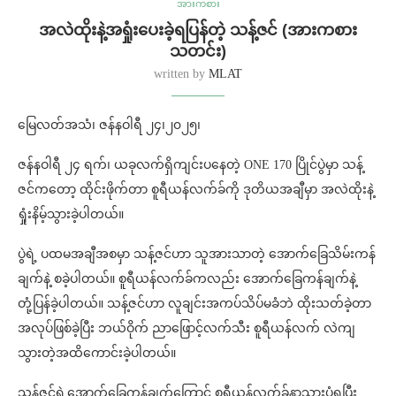
အားကစား
အလဲထိုးနဲ့အရှုံးပေးခဲ့ရပြန်တဲ့ သန့်ဇင် (အားကစား
သတင်း)
written by
MLAT
မြေလတ်အသံ၊ ဇန်နဝါရီ ၂၄၊၂၀၂၅၊
ဇန်နဝါရီ ၂၄ ရက်၊ ယခုလက်ရှိကျင်းပနေတဲ့ ONE 170 ပြိုင်ပွဲမှာ သန့်
ဇင်ကတော့ ထိုင်းဖိုက်တာ စူရီယန်လက်ခ်ကို ဒုတိယအချီမှာ အလဲထိုးနဲ့
ရှုံးနိမ့်သွားခဲ့ပါတယ်။
ပွဲရဲ့ ပထမအချီအစမှာ သန့်ဇင်ဟာ သူအားသာတဲ့ အောက်ခြေသိမ်းကန်
ချက်နဲ့ စခဲ့ပါတယ်။ စူရီယန်လက်ခ်ကလည်း အောက်ခြေကန်ချက်နဲ့
တုံ့ပြန်ခဲ့ပါတယ်။ သန့်ဇင်ဟာ လူချင်းအကပ်သိပ်မခံဘဲ ထိုးသတ်ခဲ့တာ
အလုပ်ဖြစ်ခဲ့ပြီး ဘယ်ဝိုက် ညာဖြောင့်လက်သီး စူရီယန်လက် လဲကျ
သွားတဲ့အထိကောင်းခဲ့ပါတယ်။
သန့်ဇင်ရဲ့အောက်ခြေကန်ချက်ကြောင့် စူရီယန်လက်ခ်နာသွားပုံရပြီး