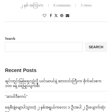
၂ နှစ် အကြာက
0 comments
5 views
Search
SEARCH
Recent Posts
ချင်းတွင်းမြစ်ရေလျှံလို့ ယင်းမာပင်နဲ့ ဆားလင်းကြီးက စိုက်ခင်းဧက
၁၀၀ ခန့် ရေမြုပ်ပျက်စီး
“ဆာဝါဒီစကပ်”
ရေစီးနဲ့မျောပါသွားတဲ့ ၂ နှစ်အရွယ်ကလေး ၁ ဦးအပါ ၂ ဦးပျောက်ဆုံး