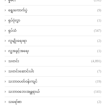
မှုခင်း
(292)
ရွေးကောက်ပွဲ
(9)
ရုပ်ပုံလွှာ
(1)
ရုပ်သံ
(547)
လူမျိုးရေးရာ
(2)
လူ့အခွင့်အရေး
(1)
သတင်း
(4,891)
သတင်းဆောင်းပါး
(7)
သဘာဝပတ်ဝန်းကျင်
(19)
သဘာဝဘေးအန္တရာယ်
(141)
သရော်စာ
(2)