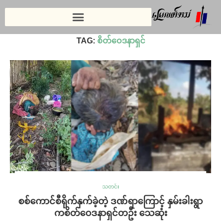
Home
»
စိတ်ဝေဒနာရှင်
TAG:
စိတ်ဝေဒနာရှင်
သတင်း
စစ်ကောင်စီရိုက်နှက်ခဲ့တဲ့ ဒဏ်ရာကြောင့် နှမ်းခါးရွာ
ကစိတ်ဝေဒနာရှင်တဦး သေဆုံး