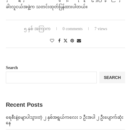
ခါးလူငယ်အဖွဲ့က သတင်းထုတ်ပြန်ထားပါတယ်။
၅ နှစ် အကြာက
0 comments
7 views
Search
SEARCH
Recent Posts
ရေစီးနဲ့မျောပါသွားတဲ့ ၂ နှစ်အရွယ်ကလေး ၁ ဦးအပါ ၂ ဦးပျောက်ဆုံး
နေ