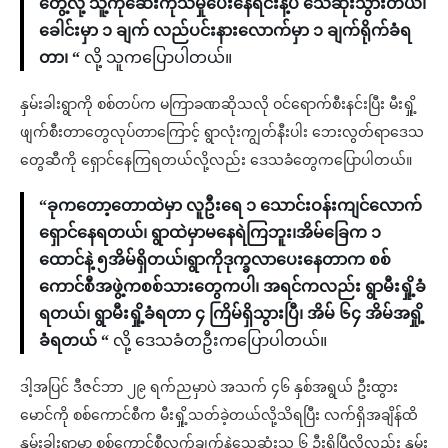
တွေ့လို့ သူ့ကိုဆေးကုသမှုပေးနေရင်းနဲ့ပဲ သေဆုံးသွားတယ်၊
ခေါင်းမှာ ၁ ချက် လည်ပင်းနားလောက်မှာ ၁ ချက်ရိုက်ခံရ
တာ၊ “
လို့ သူကပြောပါတယ်။
နှမ်းခါးရွာကို စစ်တပ်က မကြာခဏဆိုသလို ဝင်ရောက်စီးနင်းပြီး မီးရှို့
ဖျက်စီးတာတွေလုပ်တာကြောင့် ရွာလုံးကျွတ်နီးပါး ဘေးလွတ်ရာဒေသ
တွေဆီကို ရှောင်နေကြရတယ်လို့လည်း ဒေသခံတွေကပြောပါတယ်။
“ခုကတော့တောထဲမှာ လူဦးရေ ၁ သောင်းဝန်းကျင်လောက်
ရှောင်နေရတယ်၊ ရွာထဲမှာမနေရဲကြဘူး၊အိမ်ခြေက ၁
ထောင်နဲ့ ၅အိမ်ရှိတယ်၊ရွာကိုဒုက္ခလာပေးနေတာက စစ်
ကောင်စီအဖွဲ့ကစစ်သားတွေကပါ၊ အရင်ကလည်း ရွာမီးရှို့ခံ
ရတယ်၊ ရွာမီးရှို့ခံရတာ ၄ ကြိမ်ရှိသွားပြီ၊ အိမ် ၆၄ အိမ်အရှို့
ခံရတယ် “
လို့ ဒေသခံတဦးကပြောပါတယ်။
ဒါ့အပြင် ဒီဇင်ဘာ ၂၉ ရက်ညမှာပဲ အသက် ၄၆ နှစ်အရွယ် ဦးထွား
မောင်ကို စစ်ကောင်စီက မီးရှို့သတ်ခဲ့တယ်လို့သိရပြီး လက်ရှိအချိန်ထိ
နှမ်းခါးရွာမှာ စစ်ကောင်စီလက်ချက်နဲ့သေဆုံးသူ ၆ ဦးရှိပြီလို့လည်း နှမ်း