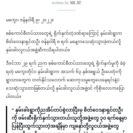
written by
MLAT
မကွေး၊ ဇန်နဝါရီ ၉၊ ၂၀၂၂။
စစ်ကောင်စီတပ်သားတွေရဲ့ ရိုက်နှက်တဲ့ဒဏ်ရာကြောင့် နှမ်းခါးရွာက
စိတ်ဝေဒနာရှင်တဦး ဇန်နဝါရီ ၈ ရက် မနေ့ကသေဆုံးသွားခဲ့တယ်လို့
နှမ်းခါးလူငယ်အဖွဲ့ဆီကသိရပါတယ်။
ဒီဇင်ဘာ ၂၉ ရက် ညက စစ်ကောင်စီတပ်သားတွေရဲ့ ရိုက်နှက်မှုကို ခံခဲ့
ရတဲ့ မကွေးတိုင်း၊ နှမ်းခါးရွာက အသက် ၆၃ နှစ်အရွယ် ဦးပေတုံးကို
ရွာသားတွေက တတ်နိုင်သလောက် ဆေးကုသမှုတွေပေးနေရင်းနဲ့ပဲ
သေဆုံးသွားတာဖြစ်တယ်လို့ နှမ်းခါးလူငယ်အဖွဲ့ဝင် ကိုစိုးလေးကပြော
ပါတယ်။
“ နှမ်းခါးရွာကိုညအိပ်တပ်စွဲလာပြီးမှ စိတ်ဝေဒနာရှင်တဦး
ကို ဖမ်းဆီးရိုက်နှက်သွားတယ်၊သူတို့အဖွဲ့တွေ ၃၀ ရက်နေ့မှာ
ပြန်ပြီးထွက်သွားတဲ့အချိန်မှာ ကျနော်တို့လူငယ်အဖွဲ့တွေ