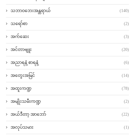
သဘာဝဘေးအန္တရာယ်
(140)
သရော်စာ
(2)
အက်ဆေး
(3)
အင်တာဗျူး
(20)
အညာရနံ့ စာရနံ့
(6)
အတွေးအမြင်
(14)
အထူးကဏ္ဍ
(78)
အမျိုးသမီးကဏ္ဍ
(2)
အယ်ဒီတာ့ အာဘော်
(22)
အလုပ်သမား
(1)