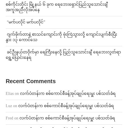
စစ်ကိုင်းတိုင်း မြို့နယ် ၆ ခုက ရေဘေးရှောင်ပြည်သူသောင်းချီ
အကူအညီလိုအပ်နေ
⁨ ⁨“မက်ပလိုင် မက်ပလိုင်”
⁨⁩ ⁨ဂျက်ဖိုက်တာနဲ့ စာသင်ကျောင်းကို ဗုံးကြဲသွားလို့ ကျောင်းပျက်စီးပြီး
နွား ၁၃ ကောင်သေ
⁩ ⁨ခင်ဦးနယ်တဝိုက်မှာ ရေကြီးနေလို့ ပြည်သူသောင်းချီ ရေဘေးလွတ်ရာ
ရွှေ့ပြောင်းနေရ
Recent Comments
Elias
on
လက်ပံတန်းက စစ်ကောင်စီခန့်အုပ်ချုပ်ရေးမှူး ပစ်သတ်ခံရ
Luz
on
လက်ပံတန်းက စစ်ကောင်စီခန့်အုပ်ချုပ်ရေးမှူး ပစ်သတ်ခံရ
Fred
on
လက်ပံတန်းက စစ်ကောင်စီခန့်အုပ်ချုပ်ရေးမှူး ပစ်သတ်ခံရ