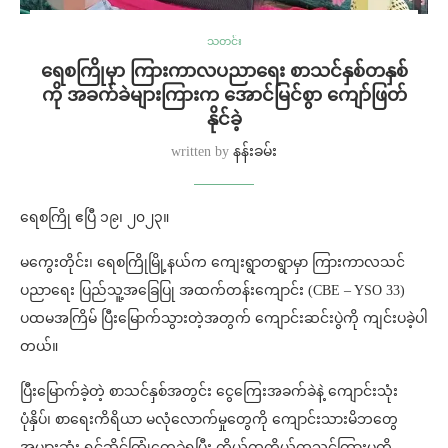
သတင်း
ရေစကြိုမှာ ကြားကာလပညာရေး စာသင်နှစ်တနှစ်
ကို အခက်ခဲများကြားက အောင်မြင်စွာ ကျော်ဖြတ်
နိုင်ခဲ့
written by
နန်းခမ်း
ရေစကြို ဧပြီ ၁၉၊ ၂၀၂၃။
မကွေးတိုင်း၊ ရေစကြိုမြို့နယ်က ကျေးရွာတရွာမှာ ကြားကာလသင်
ပညာရေး ပြည်သူ့အခြေပြု အထက်တန်းကျောင်း (CBE – YSO 33)
ပထမအကြိမ် ပြီးမြောက်သွားတဲ့အတွက် ကျောင်းဆင်းပွဲကို ကျင်းပခဲ့ပါ
တယ်။
ပြီးမြောက်ခဲ့တဲ့ စာသင်နှစ်အတွင်း ငွေကြေးအခက်ခဲနဲ့ ကျောင်းသုံး
ပုံနှိပ်၊ စာရေးကိရိယာ မလုံလောက်မှုတွေကို ကျောင်းသားမိဘတွေ
အများဆုံး ရင်ဆိုင်ကြုံတွေ့ခဲ့ရပြီး ကိုယ်ထူကိုယ်ထသင်ကြားမှုကို