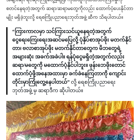
စတင်နေရတဲ့အတွက် ဆရာ/ဆရာမတွေကိုလည်း ထောက်ပံ့ပေးနိုင်တာ
မျိုး မရှိခဲ့ဘူးလို့ ရေစကြိုပညာရေးဘုတ်အဖွဲ့ ဆီက သိရပါတယ်။
“ကြားကာလမှာ သင်ကြားသင်ယူနေရတဲ့အတွက်
ငွေရေးကြေးရေးအဆင်မပြေလို့ ပုံနှိပ်စာအုပ်ဖိုး မတက်နိုင်
တာ၊ ဗလာစာအုပ်ဖိုး မတက်နိုင်တာတွေက မိဘတွေရဲ့
အများဆုံး အခက်အခဲပါ။ ရန်ပုံငွေမရှိတဲ့အတွက်လည်း
ဆရာ/မတွေကို မထောက်ပံ့နိုင်ပါဘူး။ ဖုန်းဘေဖိုးတောင်
ထောက်ပံ့ဖို့အနေအထားမှာ ခက်ခဲနေကြတာကို ကျောင်း
တိုင်းမှာကြုံတွေ့နေပါတယ်”
လို့ ရေစကြိုပညာရေး
ဘုတ်အဖွဲ့ မှ ဆရာဒီက ဆိုပါတယ်။