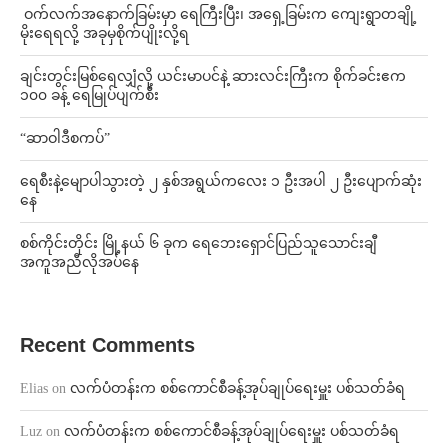
⁩ ⁨ဝက်လက်အနောက်ခြမ်းမှာ ရေကြီးပြီး၊ အရှေ့ခြမ်းက ကျေးရွာတချို့
မိုးရေရလို့ အခုမှစိုက်ပျိုးလို့ရ
ချင်းတွင်းမြစ်ရေလျှံလို့ ယင်းမာပင်နဲ့ ဆားလင်းကြီးက စိုက်ခင်းဧက
၁၀၀ ခန့် ရေမြုပ်ပျက်စီး
“ဆာဝါဒီစကပ်”
ရေစီးနဲ့မျောပါသွားတဲ့ ၂ နှစ်အရွယ်ကလေး ၁ ဦးအပါ ၂ ဦးပျောက်ဆုံး
နေ
စစ်ကိုင်းတိုင်း မြို့နယ် ၆ ခုက ရေဘေးရှောင်ပြည်သူသောင်းချီ
အကူအညီလိုအပ်နေ
Recent Comments
Elias
on
လက်ပံတန်းက စစ်ကောင်စီခန့်အုပ်ချုပ်ရေးမှူး ပစ်သတ်ခံရ
Luz
on
လက်ပံတန်းက စစ်ကောင်စီခန့်အုပ်ချုပ်ရေးမှူး ပစ်သတ်ခံရ