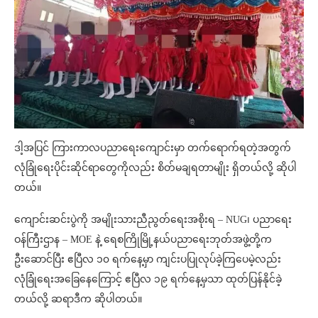
ဒါ့အပြင် ကြားကာလပညာရေးကျောင်းမှာ တက်ရောက်ရတဲ့အတွက်
လုံခြုံရေးပိုင်းဆိုင်ရာတွေကိုလည်း စိတ်မချရတာမျိုး ရှိတယ်လို့ ဆိုပါ
တယ်။
ကျောင်းဆင်းပွဲကို အမျိုးသားညီညွတ်ရေးအစိုးရ – NUG၊ ပညာရေး
ဝန်ကြီးဌာန – MOE နဲ့ ရေစကြိုမြို့နယ်ပညာရေးဘုတ်အဖွဲ့တို့က
ဦးဆောင်ပြီး ဧပြီလ ၁၀ ရက်နေ့မှာ ကျင်းပပြုလုပ်ခဲ့ကြပေမဲ့လည်း
လုံခြုံရေးအခြေနေကြောင့် ဧပြီလ ၁၉ ရက်နေ့မှသာ ထုတ်ပြန်နိုင်ခဲ့
တယ်လို့ ဆရာဒီက ဆိုပါတယ်။