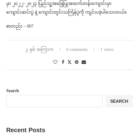
မှာ ၂၀၂၂−၂၀၂၃ ပြည်သူ့အခြေပြုအထက်တန်းကျောင်းမှာ
ကျောင်းဆင်းပွဲ နဲ့ ကျောင်းတွင်းသင်္ကြန်ပွဲကို ကျင်းပခဲ့ပါသေးတယ်။
စာတည်း – 007
၃ နှစ် အကြာက
0 comments
1 views
Search
SEARCH
Recent Posts