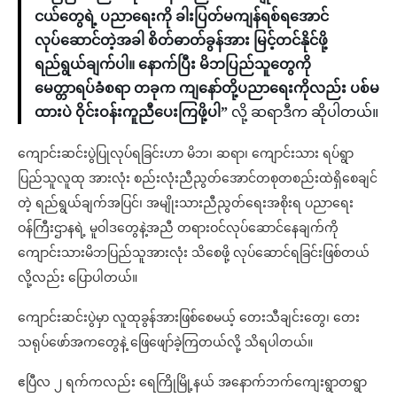
ငယ်တွေရဲ့ ပညာရေးကို ခါးပြတ်မကျန်ရစ်ရအောင်
လုပ်ဆောင်တဲ့အခါ စိတ်ဓာတ်ခွန်အား မြင့်တင်နိုင်ဖို့
ရည်ရွယ်ချက်ပါ။ နောက်ပြီး မိဘပြည်သူတွေကို
မေတ္တာရပ်ခံစရာ တခုက ကျနော်တို့ပညာရေးကိုလည်း ပစ်မ
ထားပဲ ဝိုင်းဝန်းကူညီပေးကြဖို့ပါ”
လို့ ဆရာဒီက ဆိုပါတယ်။
ကျောင်းဆင်းပွဲပြုလုပ်ရခြင်းဟာ မိဘ၊ ဆရာ၊ ကျောင်းသား ရပ်ရွာ
ပြည်သူလူထု အားလုံး စည်းလုံးညီညွတ်အောင်တစုတစည်းထဲရှိစေချင်
တဲ့ ရည်ရွယ်ချက်အပြင်၊ အမျိုးသားညီညွတ်ရေးအစိုးရ ပညာရေး
ဝန်ကြီးဌာနရဲ့ မူဝါဒတွေနဲ့အညီ တရားဝင်လုပ်ဆောင်နေချက်ကို
ကျောင်းသားမိဘပြည်သူအားလုံး သိစေဖို့ လုပ်ဆောင်ရခြင်းဖြစ်တယ်
လို့လည်း ပြောပါတယ်။
ကျောင်းဆင်းပွဲမှာ လူထုခွန်အားဖြစ်စေမယ့် တေးသီချင်းတွေ၊ တေး
သရုပ်ဖော်အကတွေနဲ့ ဖြေဖျော်ခဲ့ကြတယ်လို့ သိရပါတယ်။
ဧပြီလ ၂ ရက်ကလည်း ရေကြိုမြို့နယ် အနောက်ဘက်ကျေးရွာတရွာ