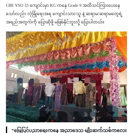
CBE YSO 33 ကျောင်းမှာ KG ကနေ Grade 9 အထိသင်ကြားပေးနေ
သော်လည်း လုံခြုံရေးအရ ကျောင်းသား/သူ နဲ့ ဆရာမ/ဆရာမတွေရဲ့
အရည်အတွက်ကို ပြောဆိုဖို့ မဖြစ်နိုင်ဘူးလို့ ပြောပါတယ်။
“မြေပြင်ပညာရေးကနေ အညာဒေသ မျိုးဆက်သစ်ကလေး