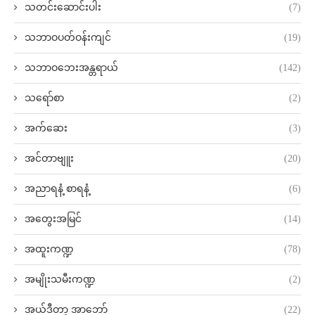
သတင်းဆောင်းပါး
(7)
သဘာဝပတ်ဝန်းကျင်
(19)
သဘာဝဘေးအန္တရာယ်
(142)
သရော်စာ
(2)
အက်ဆေး
(3)
အင်တာဗျူး
(20)
အညာရနံ့ စာရနံ့
(6)
အတွေးအမြင်
(14)
အထူးကဏ္ဍ
(78)
အမျိုးသမီးကဏ္ဍ
(2)
အယ်ဒီတာ့ အာဘော်
(22)