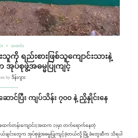
င်း
သတင်း
ူကို ရည်းစားဖြစ်သူကျောင်းသားနဲ့
ုပ်စုဖွဲ့အဓမ္မပြုကျင့်
ten by
ဒိန်းဂျား
ောင်ပြီး ကျပ်သိန်း ၇၀၀ နဲ့ ညှိနှိုင်းနေ
ခံပညာအထက်တန်းကျောင်း(အထက ၁)မှာ တက်ရောက်နေတဲ့
င်းတွေက အုပ်စုဖွဲ့အဓမ္မပြုကျင့်ခဲ့တယ်လို့ မြို့ခံတွေဆီက သိရပါ