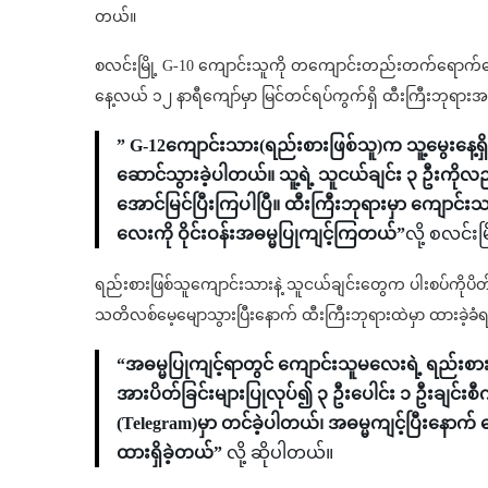
တယ်။
စလင်းမြို့ G-10 ကျောင်းသူကို တကျောင်းတည်းတက်ရောက်နေ
နေ့လယ် ၁၂ နာရီကျော်မှာ မြင်တင်ရပ်ကွက်ရှိ ထီးကြီးဘုရားအတွ
” G-12ကျောင်းသား(ရည်းစားဖြစ်သူ)က သူ့မွေးနေ့ရှ
ဆောင်သွားခဲ့ပါတယ်။ သူ့ရဲ့ သူငယ်ချင်း ၃ ဦးကို
အောင်မြင်ပြီးကြပါပြီ။ ထီးကြီးဘုရားမှာ ကျော
လေးကို ဝိုင်းဝန်းအဓမ္မပြုကျင့်ကြတယ်”
လို့ စလင်
ရည်းစားဖြစ်သူကျောင်းသားနဲ့ သူငယ်ချင်းတွေက ပါးစပ်ကိုပိတ်
သတိလစ်မေ့မျောသွားပြီးနောက် ထီးကြီးဘုရားထဲမှာ ထားခဲ့ခ
“အဓမ္မပြုကျင့်ရာတွင် ကျောင်းသူမလေးရဲ့ ရည်းစားဖ
အားပိတ်ခြင်းများပြုလုပ်၍ ၃ ဦးပေါင်း ၁ ဦးချင်းစီက အ
(Telegram)မှာ တင်ခဲ့ပါတယ်၊ အဓမ္မကျင့်ပြီးနော
ထားရှိခဲ့တယ်”
လို့ ဆိုပါတယ်။