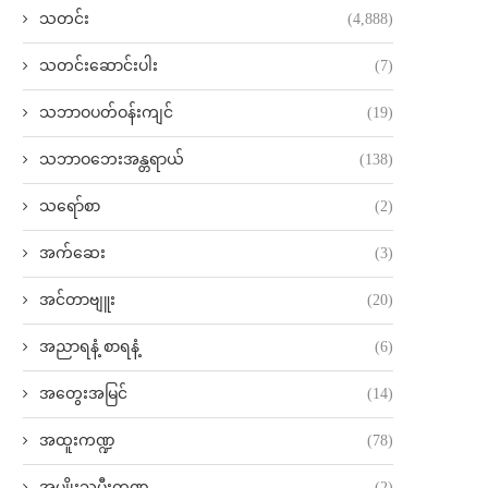
သတင်း
(4,888)
သတင်းဆောင်းပါး
(7)
သဘာဝပတ်ဝန်းကျင်
(19)
သဘာဝဘေးအန္တရာယ်
(138)
သရော်စာ
(2)
အက်ဆေး
(3)
အင်တာဗျူး
(20)
အညာရနံ့ စာရနံ့
(6)
အတွေးအမြင်
(14)
အထူးကဏ္ဍ
(78)
အမျိုးသမီးကဏ္ဍ
(2)