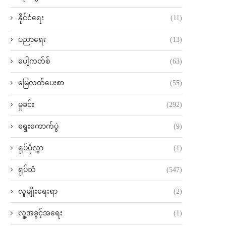
နိုင်ငံရေး
(11)
ပညာရေး
(13)
ပေါ့ကတ်စ်
(63)
မြေလတ်ပေးစာ
(55)
မှုခင်း
(292)
ရွေးကောက်ပွဲ
(9)
ရုပ်ပုံလွှာ
(1)
ရုပ်သံ
(547)
လူမျိုးရေးရာ
(2)
လူ့အခွင့်အရေး
(1)