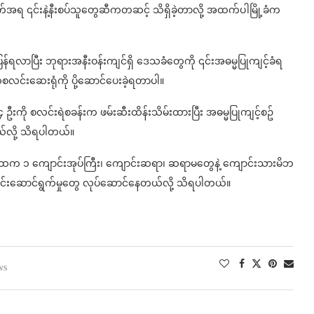
အရ ၎င်းနဲ့နီးစပ်သူတွေဆီကတဆင့် သိရှိခဲ့တာလို့ အထက်ပါမြို့ခံက
ြန်ရလာပြီး ဘုရားအနီးဝန်းကျင်ရှိ ဒေသခံတွေကို ၎င်းအဓမ္မပြုကျင့်ခံရ
င်းဆေးရုံကို ပို့ဆောင်ပေးခဲ့ရတာပါ။
၄ ဦးကို စလင်းရဲစခန်းက ဖမ်းဆီးထိန်းသိမ်းထားပြီး အဓမ္မပြုကျင့်စဥ်
ယ်လို့ သိရပါတယ်။
င်းအထက ၁ ကျောင်းအုပ်ကြီး၊ ကျောင်းဆရာ၊ ဆရာမတွေနဲ့ ကျောင်းသားမိဘ
ိုင်းဆောင်ရွက်မှုတွေ လုပ်ဆောင်နေတယ်လို့ သိရပါတယ်။
ws