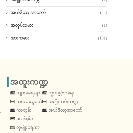
အယ်ဒီတာ့ အာဘော်
(22)
အလုပ်သမား
(1)
အားကစား
(131)
အထူးကဏ္ဍ
ကျားမရေးရာ
လူ့အခွင့်အရေး
ကလေးသူငယ်
အမျိုးသမီးကဏ္ဍ
့
ကာတွန်း
အယ်ဒီတာ့အာဘော်
မသန်စွမ်း
လူမျိုးရေးရာ