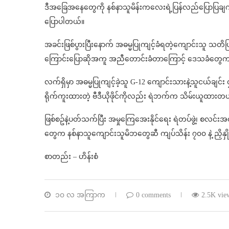
ဒီအခြေအနေတွေကို နစ်နာသူမိန်းကလေးရဲ့ပြန်လည်ပြောပြချက်
ပြောပါတယ်။
အခင်းဖြစ်ပွားပြီးနောက် အဓမ္မပြုကျင့်ခံရတဲ့ကျောင်းသူ သတိပ
ကြောင်းပြောဆိုအကူ အညီတောင်းခံတာကြောင့် ဒေသခံတွေကစလ
လက်ရှိမှာ အဓမ္မပြုကျင့်ခဲ့သူ G-12 ကျောင်းသားနဲ့သူငယ်ချင်း 
ရိုက်ကူးထားတဲ့ ဗီဒီယိုဖိုင်ကိုလည်း ရဲဘက်က သိမ်းယူထားတ
ဖြစ်စဥ်နဲ့ပတ်သက်ပြီး အမှုကြေအေးနိုင်ရေး ရဲတပ်ဖွဲ့၊ စလ
တွေက နစ်နာသူကျောင်းသူမိဘတွေဆီ ကျပ်သိန်း ၇၀၀ နဲ့ ညှိနှ
စာတည်း – ဟိန်းစံ
၁၀ လ အကြာက
0 comments
2.5K vie