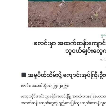
မှုခ
စလင်းမှာ အထက်တန်းကျောင်းသ
သူငယ်ချင်းတွေက အ
writ
အမှုပိတ်သိမ်းဖို့ ကျောင်းအုပ်ကြီးဦးဆ
စလင်း၊ အောက်တိုဘာ ၂၅၊ ၂၀၂၅။
မကွေးတိုင်း၊ မင်းဘူးခရိုင်၊ စလင်းမြို့ အမှတ် ၁ အခြေ
အထက်တန်းကျောင်းသူကို ရည်းစားဖြစ်သူကျောင်းသားနဲ့ သူငယ်ချ