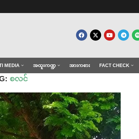
TI MEDIA
အထူးကဏ္ဍ
အားကစား
FACT CHECK
G:
စလင်