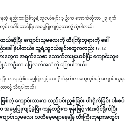
တဲ့ ရည်းစားဖြစ်သူနဲ့ သူငယ်ချင်း ၃ ဦးက အောက်တိုဘာ ၂၃ ရက်
င်း ခေါ်ဆောင်ပြီး အဓမ္မပြုကျင့်ခဲ့တာလို့ ဆိုပါတယ်။
ိတယ်ဆိုပြီး ကျောင်းသူမလေးကို ထီးကြီးဘုရားကို ခေါ်
လည်းခေါ်ခဲ့ပါတယ်။ သူ့ရဲ့သူငယ်ချင်းတွေကလည်း G-12
င်းသားတွေက အရက်သေစာ သောက်စားမူးယစ်ပြီး ကျောင်းသူမ
းမြို့ခံတဦးက မြေလတ်အသံကို ပြောပါတယ်။
ပြီး တလှည့်စီအဓမ္မပြုကျင့်တာ၊ ရိုက်နှက်တာတွေလုပ်စဥ် ကျောင်းသူမှာ
ံရတာလို့ သိရပါတယ်။
ြစ်တဲ့ ကျောင်းသားက လည်ပင်းညှစ်ခြင်း ပါးရိုက်ခြင်း ပါးစပ်
ဓမ္မပြုကျင့်ခဲ့ပြီး ကျန်တဦးက ဖုန်းဖြင့် videoဖိုင်ရိုက်ပြီး
က် ကျောင်းသူမလေး သတိမေ့မျောနေချိန် ထီးကြီးဘုရားအတွင်း