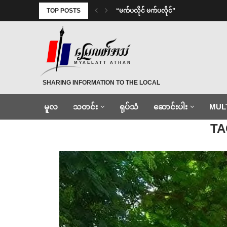
TOP POSTS
⁨ ⁨“မက်ပလိုင် မက်ပလိုင်”
MYAELATT ATHAN
SHARING INFORMATION TO THE LOCAL
မူလ
သတင်း
ရုပ်သံ
ဆောင်းပါး
MUL
Home
»
စလင်
TA