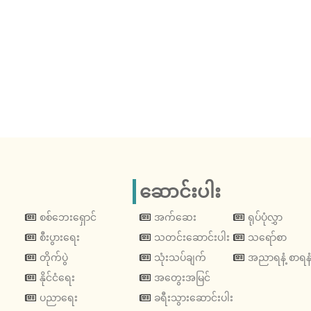
ဆောင်းပါး
စစ်ဘေးရှောင်
အက်ဆေး
ရုပ်ပုံလွှာ
စီးပွားရေး
သတင်းဆောင်းပါး
သရော်စာ
တိုက်ပွဲ
သုံးသပ်ချက်
အညာရနံ့ စာရနံ
နိုင်ငံရေး
အတွေးအမြင်
ပညာရေး
ခရီးသွားဆောင်းပါး