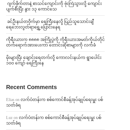
⁨⁩ ⁨ဂျက်ဖိုက်တာနဲ့ စာသင်ကျောင်းကို ဗုံးကြဲသွားလို့ ကျောင်း
ပျက်စီးပြီး နွား ၁၃ ကောင်သေ
⁩ ⁨ခင်ဦးနယ်တဝိုက်မှာ ရေကြီးနေလို့ ပြည်သူသောင်းချီ
ရေဘေးလွတ်ရာရွှေ့ပြောင်းနေရ
ကိုရီးယားက ၈၈၈၈ အကြိုပွဲကို ကိုရီးယားအမတ်ကိုယ်တိုင်
တက်ရောက်အားပေးကာ တောင်းဆိုစာများကို လက်ခံ
⁨မိုးများပြီး ချောင်းရေတက်လို့ ကောလင်းနယ်က ရွာပေါင်း
၁၀၀ ကျော် ရေကြီးနေ
Recent Comments
Elias
on
လက်ပံတန်းက စစ်ကောင်စီခန့်အုပ်ချုပ်ရေးမှူး ပစ်
သတ်ခံရ
Luz
on
လက်ပံတန်းက စစ်ကောင်စီခန့်အုပ်ချုပ်ရေးမှူး ပစ်
သတ်ခံရ