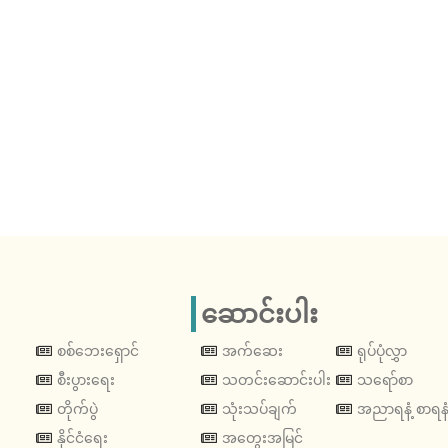
ဆောင်းပါး
စစ်ဘေးရှောင်
အက်ဆေး
ရုပ်ပုံလွှာ
စီးပွားရေး
သတင်းဆောင်းပါး
သရော်စာ
တိုက်ပွဲ
သုံးသပ်ချက်
အညာရနံ့ စာရနံ
နိုင်ငံရေး
အတွေးအမြင်