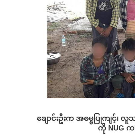
ချောင်းဦးက အဓမ္မပြုကျင့်၊ လူ
ကို NUG 