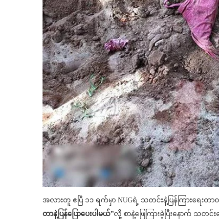
အလားတူ ဧပြီ ၁၁ ရက်မှာ NUGရဲ့ သတင်းနဲ့ပြန်ကြားရေးတ
တာနဲ့ပြန်ပြောပေးပါမယ်”
လို့ စာနဲ့ဖြေကြားခဲ့ပြီးနောက် သတင်း