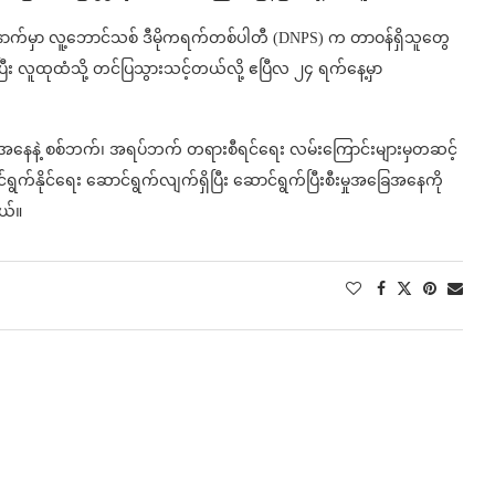
်မှာ လူ့ဘောင်သစ် ဒီမိုကရက်တစ်ပါတီ (DNPS) က တာဝန်ရှိသူတွေ
ပြီး လူထုထံသို့ တင်ပြသွားသင့်တယ်လို့ ဧပြီလ ၂၄ ရက်နေ့မှာ
G အနေနဲ့ စစ်ဘက်၊ အရပ်ဘက် တရားစီရင်ရေး လမ်းကြောင်းများမှတဆင့်
ရွက်နိုင်ရေး ဆောင်ရွက်လျက်ရှိပြီး ဆောင်ရွက်ပြီးစီးမှုအခြေအနေကို
ါတယ်။