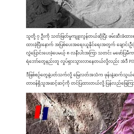
သူတို့ ၇ ဦးကို သတ်ဖြတ်မှုကျူးလွန်တယ်ဆိုပြီး ဖမ်းဆီးခံထား
ထားခဲ့ပြီးနောက် အပြစ်ပေးအရေးယူနိုင်ရေးအတွက် ချောင်း
လွှဲပြောင်းပေးခဲ့ပေမယ့် ၈ လနီးပါးအကြာ သတင်း မဖော်ပြမ
ရဲဘော်တွေနည်းတူ လှုပ်ရှားသွားလာနေတယ်လို့လည်း အဲဒီ PD
ဒီဖြစ်စဉ်တွေနဲ့ပတ်သက်လို့ မြေလတ်အသံက ဖုန်းနဲ့ဆက်သွယ်မေ
တာဝန်ရှိသူအဆင့်ဆင့်ကို တင်ပြထားတယ်လို့ ပြန်လည်ဖြေက