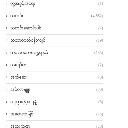
လူ့အခွင့်အရေး
(1)
သတင်း
(4,882)
သတင်းဆောင်းပါး
(7)
သဘာဝပတ်ဝန်းကျင်
(19)
သဘာဝဘေးအန္တရာယ်
(135)
သရော်စာ
(2)
အက်ဆေး
(3)
အင်တာဗျူး
(20)
အညာရနံ့ စာရနံ့
(6)
အတွေးအမြင်
(14)
အထူးကဏ္ဍ
(78)