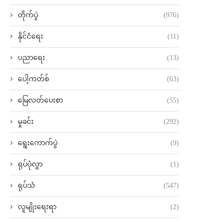
တိုက်ပွဲ
(976)
နိုင်ငံရေး
(11)
ပညာရေး
(13)
ပေါ့ကတ်စ်
(63)
မြေလတ်ပေးစာ
(55)
မှုခင်း
(292)
ရွေးကောက်ပွဲ
(9)
ရုပ်ပုံလွှာ
(1)
ရုပ်သံ
(547)
လူမျိုးရေးရာ
(2)