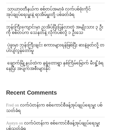
⁩ ⁨သာယာဝတီနယ်က စစ်တပ်အမာခံ လက်ပစ်ဗုံးကိုင်
အုပ်ချုပ်ရေးမှူးနဲ့ ရာအိမ်မှူးတို့ ပစ်ခတ်ခံရ
ဘုန်းကြီးကျောင်းမှာ ညအိပ်ပြီးပြန်လာတဲ့ အမျိုးသား ၃ ဦး
ကို စစ်တပ်က သေနတ်နဲ့ လိုက်ပစ်လို့ ၁ ဦးသေ
⁩ ⁨ပဲခူးမှာ ဘုန်းကြီးချင်း စကားများရန်ဖြစ်ပြီး ဓားနဲ့ခုတ်လို့ တ
ပါးပျံလွန်တော်မူ
⁩ ⁨ချောက်မြို့နယ်ထဲက နရွဲတောရွာ နှစ်ကြိမ်မြောက် မီးရှို့ခံရ
နေပြီး အပျက်အစီးများနိုင်
Recent Comments
Fred
on
လက်ပံတန်းက စစ်ကောင်စီခန့်အုပ်ချုပ်ရေးမှူး ပစ်
သတ်ခံရ
Austyn
on
လက်ပံတန်းက စစ်ကောင်စီခန့်အုပ်ချုပ်ရေးမှူး
ပစ်သတ်ခံရ