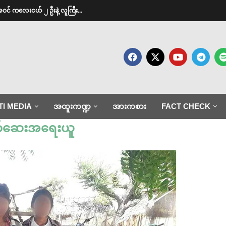
အဝင် ကလေးငယ် ၂ ဦးနဲ့ လူကြီး...
TI MEDIA
အထူးကဏ္ဍ
အားကစား
FACT CHECK
စ်ဆေးအရေးယူ