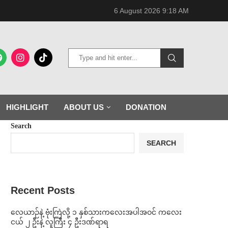
6 August 2026 9:18 AM
HIGHLIGHT
ABOUT US
DONATION
Search
SEARCH
Recent Posts
⁨လေယာဉ်နဲ့ ဗုံးကြဲလို့ ၁ နှစ်သားကလေးအပါအဝင် ကလေး
ငယ် ၂ ဦးနဲ့ လူကြီး ၄ ဦးဒဏ်ရာရ