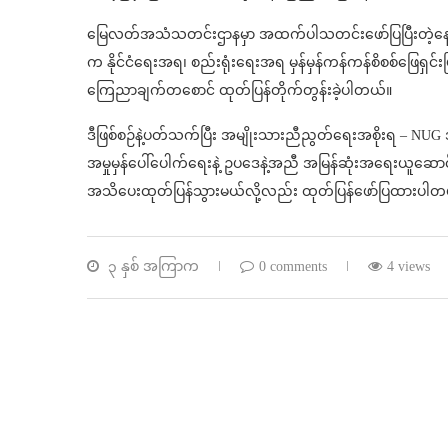
မြေလတ်အသံသတင်းဌာနမှာ အထက်ပါသတင်းဖော်ပြပြီးတဲ့နောက
က နိုင်ငံရေးအရ၊ စည်းရုံးရေးအရ မှန်မှန်ကန်ကန်စိစစ်ဖြေရှင်း
ကြေညာချက်တစောင် ထုတ်ပြန်တိုက်တွန်းခဲ့ပါတယ်။
ဒီဖြစ်စဉ်နဲ့ပတ်သက်ပြီး အမျိုးသားညီညွတ်ရေးအစိုးရ – NU
အမှုမှန်ပေါ်ပေါက်ရေးနဲ့ ဥပဒေနဲ့အညီ အမြန်ဆုံးအရေးယူဆောင်
အသိပေးထုတ်ပြန်သွားမယ်လို့လည်း ထုတ်ပြန်ဖော်ပြထားပ
၃ နှစ် အကြာက
0 comments
4 views