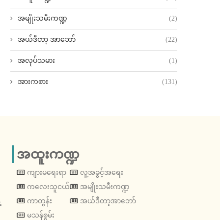
အမျိုးသမီးကဏ္ဍ
(2)
အယ်ဒီတာ့ အာဘော်
(22)
အလုပ်သမား
(1)
အားကစား
(131)
အထူးကဏ္ဍ
ကျားမရေးရာ
လူ့အခွင့်အရေး
ကလေးသူငယ်
အမျိုးသမီးကဏ္ဍ
့
ကာတွန်း
အယ်ဒီတာ့အာဘော်
မသန်စွမ်း