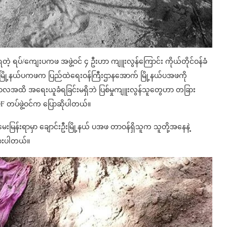
ရတဲ့ ရပ်/ကျေးပကဖ အဖွဲ့ဝင် ၄ ဦးဟာ ကျူးလွန်ကြောင်း ကိုယ်တိုင်ဝန်ခံ
ဦးမြို့နယ်ပကဖက ပြည်ထဲရေးဝန်ကြီးဌာနအောက် မြို့နယ်ပအဖကို
ီကာလအထိ အရေးယူခံရခြင်းမရှိဘဲ ပြစ်မှုကျူးလွန်သူတွေဟာ တခြား
F တပ်ဖွဲ့ဝင်က ပြောဆိုပါတယ်။
းမြန်းရာမှာ ချောင်းဦးမြို့နယ် ပအဖ တာဝန်ရှိသူက သူတို့အနေနဲ့
ြားပါတယ်။