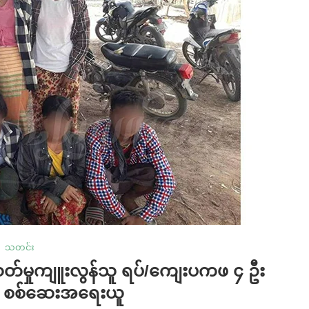
သတင်း
သတ်မှုကျူးလွန်သူ ရပ်/ကျေးပကဖ ၄ ဦး
က စစ်ဆေးအရေးယူ