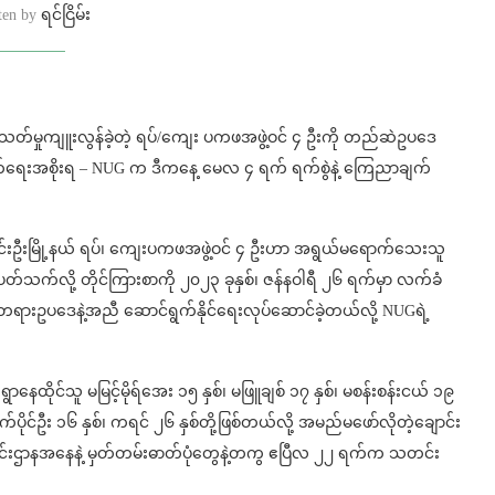
tten by
ရင်ငြိမ်း
င့်၊ လူသတ်မှုကျူးလွန်ခဲ့တဲ့ ရပ်/ကျေး ပကဖအဖွဲ့ဝင် ၄ ဦးကို တည်ဆဲဥပဒေ
်ရေးအစိုးရ – NUG က ဒီကနေ့ မေလ ၄ ရက် ရက်စွဲနဲ့ ကြေညာချက်
ာင်းဦးမြို့နယ် ရပ်၊ ကျေးပကဖအဖွဲ့ဝင် ၄ ဦးဟာ အရွယ်မရောက်သေးသူ
ပတ်သက်လို့ တိုင်ကြားစာကို ၂၀၂၃ ခုနှစ်၊ ဇန်နဝါရီ ၂၆ ရက်မှာ လက်ခံ
း တရားဥပဒေနဲ့အညီ ဆောင်ရွက်နိုင်ရေးလုပ်ဆောင်ခဲ့တယ်လို့ NUGရဲ့
ာနေထိုင်သူ မမြင့်မိုရ်အေး ၁၅ နှစ်၊ မဖြူချစ် ၁၇ နှစ်၊ မစန်းစန်းငယ် ၁၉
သက်ပိုင်ဦး ၁၆ နှစ်၊ ကရင် ၂၆ နှစ်တို့ဖြစ်တယ်လို့ အမည်မဖော်လိုတဲ့ချောင်း
င်းဌာနအနေနဲ့ မှတ်တမ်းဓာတ်ပုံတွေနဲ့တကွ ဧပြီလ ၂၂ ရက်က သတင်း