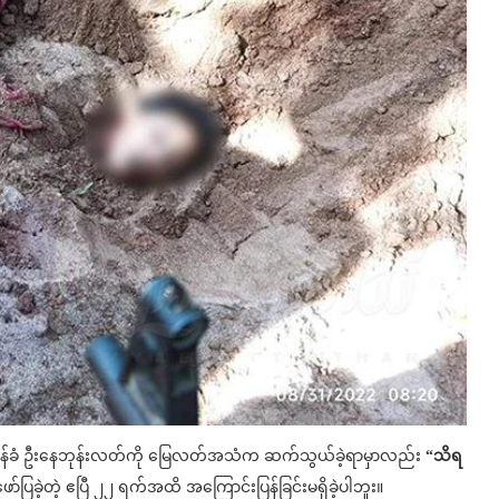
ာဝန်ခံ ဦးနေဘုန်းလတ်ကို မြေလတ်အသံက ဆက်သွယ်ခဲ့ရာမှာလည်း
“သိရ
ဖော်ပြခဲ့တဲ့ ဧပြီ ၂၂ ရက်အထိ အကြောင်းပြန်ခြင်းမရှိခဲ့ပါဘူး။