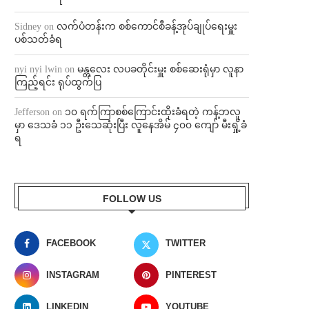
Sidney
on
လက်ပံတန်းက စစ်ကောင်စီခန့်အုပ်ချုပ်ရေးမှူး
ပစ်သတ်ခံရ
nyi nyi lwin
on
မန္တလေး လပခတိုင်းမှူး စစ်ဆေးရုံမှာ လူနာ
ကြည့်ရင်း ရုပ်ထွက်ပြ
Jefferson
on
၁၀ ရက်ကြာစစ်ကြောင်းထိုးခံရတဲ့ ကန့်ဘလူ
မှာ ဒေသခံ ၁၁ ဦးသေဆုံးပြီး လူနေအိမ် ၄၀၀ ကျော် မီးရှို့ခံ
ရ
FOLLOW US
FACEBOOK
TWITTER
INSTAGRAM
PINTEREST
LINKEDIN
YOUTUBE