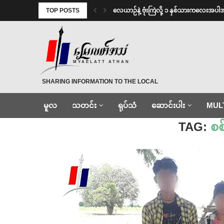
TOP POSTS
⁨လေယာဉ်နဲ့ ဗုံးကြဲလို့ ၁ နှစ်သားကလေးအပါ
MYAELATT ATHAN
SHARING INFORMATION TO THE LOCAL
မူလ
သတင်း
ရုပ်သံ
ဆောင်းပါး
MUL
Home
»
စစ်ဆေးအရေးယူ
TAG:
စ