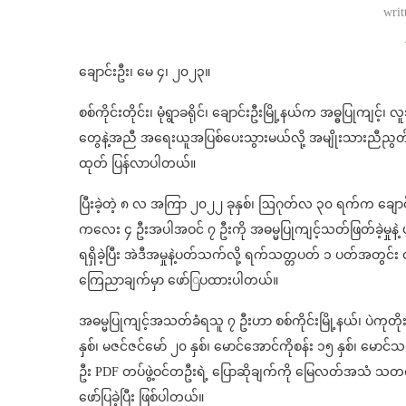
wri
ချောင်းဦး၊ မေ ၄၊ ၂၀၂၃။
စစ်ကိုင်းတိုင်း၊ မုံရွာခရိုင်၊ ချောင်းဦးမြို့နယ်က အဓ္ဓပြုကျ
တွေနဲ့အညီ အရေးယူအပြစ်ပေးသွားမယ်လို့ အမျိုးသားညီညွတ
ထုတ် ပြန်လာပါတယ်။
ပြီးခဲ့တဲ့ ၈ လ အကြာ ၂၀၂၂ ခုနှစ်၊ ဩဂုတ်လ ၃၀ ရက်က ချေ
ကလေး ၄ ဦးအပါအဝင် ၇ ဦးကို အဓမ္မပြုကျင့်သတ်ဖြတ်ခဲ့မှုနဲ့ 
ရရှိခဲ့ပြီး အဲဒီအမှုနဲ့ပတ်သက်လို့ ရက်သတ္တပတ် ၁ ပတ်အတွင်
ကြေညာချက်မှာ‌ ဖော်ြပထားပါတယ်။
အဓမ္မပြုကျင့်အသတ်ခံရသူ ၇ ဦးဟာ စစ်ကိုင်းမြို့နယ်၊ ပဲကုတိုးရွ
နှစ်၊ မဇင်ဇင်မော် ၂၀ နှစ်၊ မောင်အောင်ကိုစန်း ၁၅ နှစ်၊ မောင်
ဦး PDF တပ်ဖွဲ့ဝင်တဦးရဲ့ ပြောဆိုချက်ကို မြေလတ်အသံ သတ
ဖော်ပြခဲ့ပြီး ဖြစ်ပါတယ်။