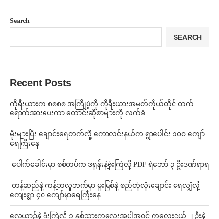
Search
SEARCH
Recent Posts
ကိုရီးယားက ၈၈၈၈ အကြိုပွဲကို ကိုရီးယားအမတ်ကိုယ်တိုင် တက်
ရောက်အားပေးကာ တောင်းဆိုစာများကို လက်ခံ
⁨မိုးများပြီး ချောင်းရေတက်လို့ ကောလင်းနယ်က ရွာပေါင်း ၁၀၀ ကျော်
ရေကြီးနေ
⁩ ⁨ပေါက်ခေါင်းမှာ စစ်တပ်က ဒရုန်းနဲ့ဗုံးကြဲလို့ PDF ရဲဘော် ၃ ဦးဒဏ်ရာရ
⁩ ⁨တန့်ဆည်နဲ့ ကန့်ဘလူဘက်မှာ မူးမြစ်နဲ့ စည်တုံလုံးချောင်း ရေလျှံလို့
ကျေးရွာ ၄၀ ကျော်မှာရေကြီးနေ
⁨လေယာဉ်နဲ့ ဗုံးကြဲလို့ ၁ နှစ်သားကလေးအပါအဝင် ကလေးငယ် ၂ ဦးနဲ့