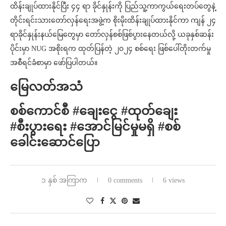
ထိန်းချုပ်ထားနိုင်ပြီး ၄၄ ရာ ခိုင်နှုန်းကို ပြည်သူ့ကာကွယ်ရေးတပ်တွေနဲ့
တိုင်းရင်းသားတော်လှန်ရေးအဖွဲ့က စိုးမိုးထိန်းချုပ်ထားနိုင်ကာ ကျန် ၂၄
ရာခိုင်နှုန်းနယ်မြေတွေမှာ တော်လှန်စစ်ဖြစ်ပွားနေတယ်လို့ ယခုနှစ်ဆန်း
ပိုင်းမှာ NUG အစိုးရက ထုတ်ပြန်တဲ့ ၂၀၂၄ စစ်ရေး ဖြစ်ပေါ်တိုးတက်မှု
အစီရင်ခံစာမှာ ဖော်ပြပါတယ်။
မြေလတ်အသံ
စစ်ကောင်စီ #ချေးငွေ #ထုတ်ချေး
#စီးပွားရေး #အောင်မြင်မှုမရှိ #စစ်
ခေါင်းဆောင်ပြော
၁ နှစ် အကြာက
0 comments
6 views