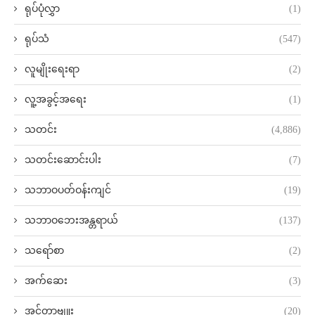
ရုပ်ပုံလွှာ
(1)
ရုပ်သံ
(547)
လူမျိုးရေးရာ
(2)
လူ့အခွင့်အရေး
(1)
သတင်း
(4,886)
သတင်းဆောင်းပါး
(7)
သဘာဝပတ်ဝန်းကျင်
(19)
သဘာဝဘေးအန္တရာယ်
(137)
သရော်စာ
(2)
အက်ဆေး
(3)
အင်တာဗျူး
(20)