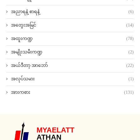
အညာရနံ့ စာရနံ့
(6)
အတွေးအမြင်
(14)
အထူးကဏ္ဍ
(78)
အမျိုးသမီးကဏ္ဍ
(2)
အယ်ဒီတာ့ အာဘော်
(22)
အလုပ်သမား
(1)
အားကစား
(131)
MYAELATT
ATHAN