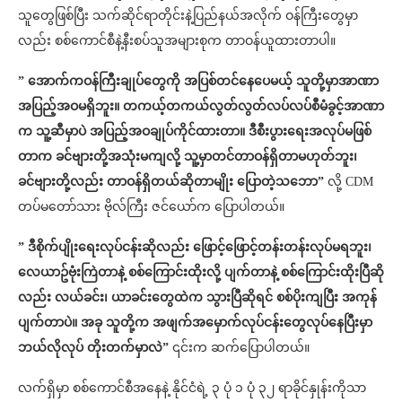
သူတွေဖြစ်ပြီး သက်ဆိုင်ရာတိုင်းနဲ့ပြည်နယ်အလိုက် ဝန်ကြီးတွေမှာ
လည်း စစ်ကောင်စီနဲ့နီးစပ်သူအများစုက တာဝန်ယူထားတာပါ။
” အောက်ကဝန်ကြီးချုပ်တွေကို အပြစ်တင်နေပေမယ့် သူတို့မှာအာဏာ
အပြည့်အဝမရှိဘူး။ တကယ့်တကယ်လွတ်လွတ်လပ်လပ်စီမံခွင့်အာဏာ
က သူ့ဆီမှာပဲ အပြည့်အဝချုပ်ကိုင်ထားတာ။ ဒီစီးပွားရေးအလုပ်မဖြစ်
တာက ခင်ဗျားတို့အသုံးမကျလို့ သူ့မှာတင်တာဝန်ရှိတာမဟုတ်ဘူး၊
ခင်ဗျားတို့လည်း တာဝန်ရှိတယ်ဆိုတာမျိုး ပြောတဲ့သဘော”
လို့ CDM
တပ်မတော်သား ဗိုလ်ကြီး ဇင်ယော်က ပြောပါတယ်။
” ဒီစိုက်ပျိုးရေးလုပ်ငန်းဆိုလည်း ဖြောင့်ဖြောင့်တန်းတန်းလုပ်မရဘူး၊
လေယာဥ်ဗုံးကြဲတာနဲ့ စစ်ကြောင်းထိုးလို့ ပျက်တာနဲ့ စစ်ကြောင်းထိုးပြီဆို
လည်း လယ်ခင်း၊ ယာခင်းတွေထဲက သွားပြီဆိုရင် စစ်ပိုးကျပြီး အကုန်
ပျက်တာပဲ။ အခု သူတို့က အဖျက်အမှောက်လုပ်ငန်းတွေလုပ်နေပြီးမှာ
ဘယ်လိုလုပ် တိုးတက်မှာလဲ”
၎င်းက ဆက်ပြောပါတယ်။
လက်ရှိမှာ စစ်ကောင်စီအနေနဲ့ နိုင်ငံရဲ့ ၃ ပုံ ၁ ပုံ ၃၂ ရာခိုင်နှုန်းကိုသာ