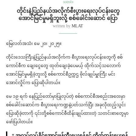
သတင်း
တိုင်းနဲ့ပြည်နယ်အလိုက်စီးပွားရေးလုပ်ငန်းတွေ
အောင်မြင်မှုမရှိဘူးလို့ စစ်ခေါင်းဆောင် ပြော
written by
MLAT
မြေလတ်အသံ၊ မေ ၂၀၊ ၂၀၂၅။
တိုင်းဒေသကြီးနဲ့ပြည်နယ်အလိုက်က စီးပွားရေးလုပ်ငန်းတွေကို စစ်
ကောင်စီက ချေးငွေတွေ ထုတ်ချေးခဲ့ပေမယ့် ထိုက်သင့်သလောက်
အောင်မြင်မှုမရှိခဲ့ဘူးလို့ စစ်ကောင်စီဥက္ကဌ ဗိုလ်ချုပ်မှူးကြီး မင်း
အောင်လှိုင်က ပြောဆိုပါတယ်။
မေ ၁၉ ရက် နေပြည်တော်မှာပြုလုပ်တဲ့ စစ်ကောင်စီအစည်းအဝေးမှာ
စစ်ခေါင်းဆောင်က စီးပွားရေးကဏ္ဍနဲ့ပတ်သက်ပြီး အခုလိုထည့်သွင်း
ပြောဆိုခဲ့တာကို ၎င်းတို့စစ်ကောင်စီထိန်းချုပ်ထားတဲ့ သတင်းစာတွေမှာ
ဖော်ပြပါတယ်။
“ အလုပ်လုပ်နိုင်အောင်ဖန်တီးပေးရန်နှင့် တိုက်တွန်းပေးရန်