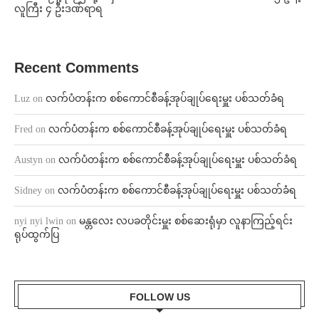
လူကြီး ၄ ဦးဒဏ်ရာရ
Recent Comments
Luz
on
လက်ပံတန်းက စစ်ကောင်စီခန့်အုပ်ချုပ်ရေးမှူး ပစ်သတ်ခံရ
Fred
on
လက်ပံတန်းက စစ်ကောင်စီခန့်အုပ်ချုပ်ရေးမှူး ပစ်သတ်ခံရ
Austyn
on
လက်ပံတန်းက စစ်ကောင်စီခန့်အုပ်ချုပ်ရေးမှူး ပစ်သတ်ခံရ
Sidney
on
လက်ပံတန်းက စစ်ကောင်စီခန့်အုပ်ချုပ်ရေးမှူး ပစ်သတ်ခံရ
nyi nyi lwin
on
မန္တလေး လပခတိုင်းမှူး စစ်ဆေးရုံမှာ လူနာကြည့်ရင်း
ရုပ်ထွက်ပြ
FOLLOW US