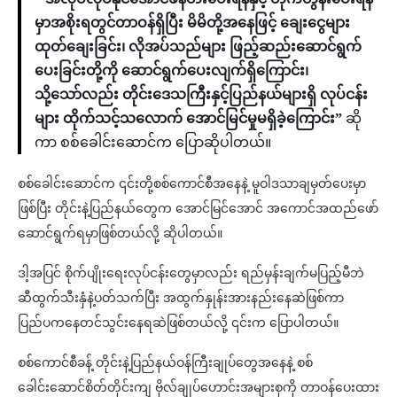
မှာအစိုးရတွင်တာဝန်ရှိပြီး မိမိတို့အနေဖြင့် ချေးငွေများ
ထုတ်ချေးခြင်း၊ လိုအပ်သည်များ ဖြည့်ဆည်းဆောင်ရွက်
ပေးခြင်းတို့ကို ဆောင်ရွက်ပေးလျက်ရှိကြောင်း၊
သို့သော်လည်း တိုင်းဒေသကြီးနှင့်ပြည်နယ်များရှိ လုပ်ငန်း
များ ထိုက်သင့်သလောက် အောင်မြင်မှုမရှိခဲ့ကြောင်း”
ဆို
ကာ စစ်ခေါင်းဆောင်က ပြောဆိုပါတယ်။
စစ်ခေါင်းဆောင်က ၎င်းတို့စစ်ကောင်စီအနေနဲ့ မူဝါဒသာချမှတ်ပေးမှာ
ဖြစ်ပြီး တိုင်းနဲ့ပြည်နယ်တွေက အောင်မြင်အောင် အကောင်အထည်ဖော်
ဆောင်ရွက်ရမှာဖြစ်တယ်လို့ ဆိုပါတယ်။
ဒါ့အပြင် စိုက်ပျိုးရေးလုပ်ငန်းတွေမှာလည်း ရည်မှန်းချက်မပြည့်မီဘဲ
ဆီထွက်သီးနှံနဲ့ပတ်သက်ပြီး အထွက်နှုန်းအားနည်းနေဆဲဖြစ်ကာ
ပြည်ပကနေတင်သွင်းနေရဆဲဖြစ်တယ်လို့ ၎င်းက ပြောပါတယ်။
စစ်ကောင်စီခန့် တိုင်းနဲ့ပြည်နယ်ဝန်ကြီးချုပ်တွေအနေနဲ့ စစ်
ခေါင်းဆောင်စိတ်တိုင်းကျ ဗိုလ်ချုပ်ဟောင်းအများစုကို တာဝန်ပေးထား