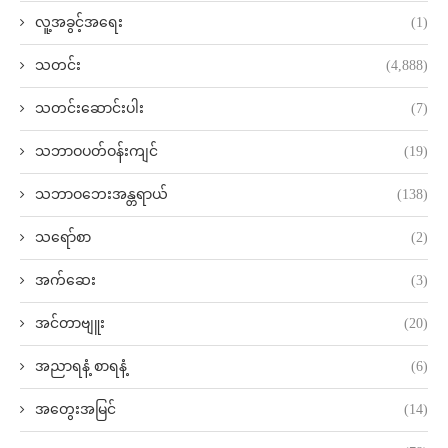
လူ့အခွင့်အရေး
(1)
သတင်း
(4,888)
သတင်းဆောင်းပါး
(7)
သဘာဝပတ်ဝန်းကျင်
(19)
သဘာဝဘေးအန္တရာယ်
(138)
သရော်စာ
(2)
အက်ဆေး
(3)
အင်တာဗျူး
(20)
အညာရနံ့ စာရနံ့
(6)
အတွေးအမြင်
(14)