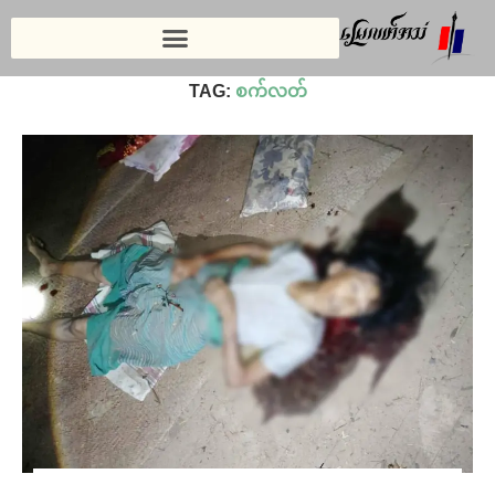
Home
»
စက်လတ်
TAG:
စက်လတ်