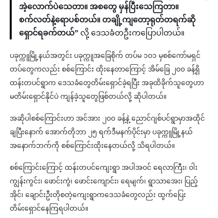
အဲ့လောက်ပဲသေတာ။ အစတွေ မှန်ပြီးသေကြတာ။
စက်လတ်နဲ့ရောပစ်တယ်။ တချို့ကျတော့ရုတ်တရက်ဆို
ရှောင်ရခက်တယ်”
လို့ ဒေသခံတဦးကပြောပါတယ်။
ပခုက္ကူမြို့နယ်အတွင်း ပခုက္ကူအခြေစိုက် တပ်မ ၁၀၁ မှစစ်ကော်မရှင်
တပ်တွေကလည်း စစ်ကြောင်း ထိုးနေတာကြောင့် အိမ်ခြေ ၂၀၀ ခန့်ရှိ
ထန်းတပင်ရွာက ဒေသခံတွေတိမ်းရှောင်ခဲ့ရပြီး အခုထိခိုက်သူတွေဟာ
မတိမ်းရှောင်နိုင်ပဲ ကျန်ခဲ့သူတွေဖြစ်တယ်လို့ ဆိုပါတယ်။
အဆိုပါစစ်ကြောင်းဟာ အင်အား ၂၀၀ ခန့်နဲ့ ညောင်ဂျစ်ပင်ရွာမှာအထိုင်
ချပြီးနောက် အောက်တိုဘာ ၂၅ ရက်ဒီမနက်ပိုင်းမှာ ပခုက္ကူမြို့နယ်
အနောက်ဘက်ကို စစ်ကြောင်းထိုးနေတယ်လို့ သိရပါတယ်။
စစ်ကြောင်းကြောင့် ထန်းတပင်ကျေးရွာ အပါအဝင် ရေလာကြီး၊ ဝါး
ကျွန်းကွင်း၊ ဖောင်းကွဲ၊ ဖောင်းကျောင်း၊ ရေမျက်၊ ရွာသာအေး၊ ပြည့်
အိုင်၊ ချောင်းဦးတိုစတဲ့ကျေးရွာကဒေသခံတွေလည်း ထွက်ပြေး
တိမ်းရှောင်နေကြရပါတယ်။