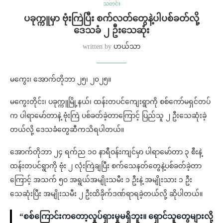
သတင်း
ပခုက္ကူမှာ ဗုံးကြဲပြီး စက်လတ်တွေနဲ့ပါပစ်ခတ်လို့
ဒေသခံ ၂ ဦးသေဆုံး
written by
ဟယ်သာ
မကွေး၊ အောက်တိုဘာ ၂၅၊ ၂၀၂၅။
မကွေးတိုင်း၊ ပခုက္ကူမြို့နယ်၊ ထန်းတပင်ကျေးရွာကို စစ်ကော်မရှင်တပ်
က ပါရာမော်တာနဲ့ ဗုံးကြဲ ပစ်ခတ်ခဲ့တာကြောင့် ပြည်သူ ၂ ဦးသေဆုံးခဲ့
တယ်လို့ ဒေသခံတွေဆီကသိရပါတယ်။
အောက်တိုဘာ ၂၄ ရက်ည ၁၀ နာရီဝန်းကျင်မှာ ပါရာမော်တာ ၃ စီးနဲ့
ထန်းတပင်ရွာကို ဗုံး ၂ လုံးကြဲချပြီး စက်သေနတ်တွေနဲ့ပစ်ခတ်ခဲ့တာ
ကြောင့် အသက် ၅၀ အရွယ်အမျိုးသမီး ၁ ဦးနဲ့ အမျိုးသား ၁ ဦး
သေဆုံးပြီး အမျိုးသမီး ၂ ဦးထိခိုက်ဒဏ်ရာရခဲ့တယ်လို့ ဆိုပါတယ်။
“စစ်ကြောင်းကတော့လှုပ်ရှားမှုမရှိဘူး။ ရှောင်သူတွေများလို့