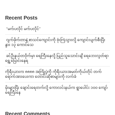
Recent Posts
⁨ ⁨“မက်ပလိုင် မက်ပလိုင်”
⁨⁩ ⁨ဂျက်ဖိုက်တာနဲ့ စာသင်ကျောင်းကို ဗုံးကြဲသွားလို့ ကျောင်းပျက်စီးပြီး
နွား ၁၃ ကောင်သေ
⁩ ⁨ခင်ဦးနယ်တဝိုက်မှာ ရေကြီးနေလို့ ပြည်သူသောင်းချီ ရေဘေးလွတ်ရာ
ရွှေ့ပြောင်းနေရ
ကိုရီးယားက ၈၈၈၈ အကြိုပွဲကို ကိုရီးယားအမတ်ကိုယ်တိုင် တက်
ရောက်အားပေးကာ တောင်းဆိုစာများကို လက်ခံ
⁨မိုးများပြီး ချောင်းရေတက်လို့ ကောလင်းနယ်က ရွာပေါင်း ၁၀၀ ကျော်
ရေကြီးနေ
Recent Comments