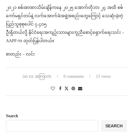
၂၀၂၁ စစ်အာဏာသိမ်းချိန်ကနေ ၂၀၂၅ အောက်တိုဘာ ၂၄ အထိ စစ်
ကော်မရှင်တပ်နဲ့ လက်အောက်ခံအဖွဲ့အစည်းတွေကြောင့် သေဆုံးခဲ့တဲ့
ပြည်သူစုစုပေါင် ၇,၄၀၅
ဦးရှိတယ်လို့ နိုင်ငံရေးအကျဥ်းသားများကူညီစောင့်ရှောက်ရေးသင်း –
AAPP က ထုတ်ပြန်ပါတယ်။
စာတည်း – လင်း
၁၀ လ အကြာက
0 comments
15 views
Search
SEARCH