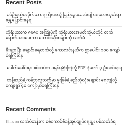
Recent Posts
⁩ ⁨ခင်ဦးနယ်တဝိုက်မှာ ရေကြီးနေလို့ ပြည်သူသောင်းချီ ရေဘေးလွတ်ရာ
ရွှေ့ပြောင်းနေရ
ကိုရီးယားက ၈၈၈၈ အကြိုပွဲကို ကိုရီးယားအမတ်ကိုယ်တိုင် တက်
ရောက်အားပေးကာ တောင်းဆိုစာများကို လက်ခံ
⁨မိုးများပြီး ချောင်းရေတက်လို့ ကောလင်းနယ်က ရွာပေါင်း ၁၀၀ ကျော်
ရေကြီးနေ
⁩ ⁨ပေါက်ခေါင်းမှာ စစ်တပ်က ဒရုန်းနဲ့ဗုံးကြဲလို့ PDF ရဲဘော် ၃ ဦးဒဏ်ရာရ
⁩ ⁨တန့်ဆည်နဲ့ ကန့်ဘလူဘက်မှာ မူးမြစ်နဲ့ စည်တုံလုံးချောင်း ရေလျှံလို့
ကျေးရွာ ၄၀ ကျော်မှာရေကြီးနေ
Recent Comments
Elias
on
လက်ပံတန်းက စစ်ကောင်စီခန့်အုပ်ချုပ်ရေးမှူး ပစ်သတ်ခံရ