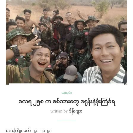
သတင်း
ခလရ ၂၅၈ က စစ်သားတွေ ဒရုန်းနဲ့ဗုံးကြဲခံရ
written by
ဒိန်းဂျား
ရေစကြို၊ မတ် ၂၃၊ ၂၀၂၃။