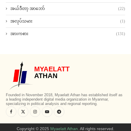
အယ်ဒီတာ့ အာဘော်
(22)
အလုပ်သမား
(1)
အားကစား
(131)
MYAELATT
ATHAN
Founded in November 2018, Myaelatt Athan has established itself as
a leading independent digital media organization in Myanmar,
specializing in political analysis and regional reporting.
Copyright © 2025
Myaelatt Athan
. All rights reserved.