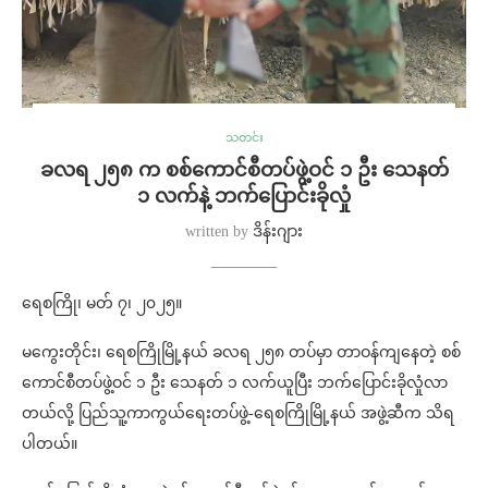
သတင်း
ခလရ ၂၅၈ က စစ်ကောင်စီတပ်ဖွဲ့ဝင် ၁ ဦး သေနတ်
၁ လက်နဲ့ ဘက်ပြောင်းခိုလှုံ
written by
ဒိန်းဂျား
ရေစကြို၊ မတ် ၇၊ ၂၀၂၅။
မကွေးတိုင်း၊ ရေစကြိုမြို့နယ် ခလရ ၂၅၈ တပ်မှာ တာဝန်ကျနေတဲ့ စစ်
ကောင်စီတပ်ဖွဲ့ဝင် ၁ ဦး သေနတ် ၁ လက်ယူပြီး ဘက်ပြောင်းခိုလှုံလာ
တယ်လို့ ပြည်သူ့ကာကွယ်ရေးတပ်ဖွဲ့-ရေစကြိုမြို့နယ် အဖွဲ့ဆီက သိရ
ပါတယ်။