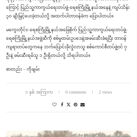
ကြောင့် ပြည်သူ့ကာကွယ်ရေးတပ်ဖွဲ့-ရေစကြိုမြို့နယ်အနေနဲ့ ကျပ်သိန်း
၃၀ ချီးမြှင့်ပေးခဲ့တယ်လို့ အထက်ပါတာဝန်ခံက ပြောပါတယ်။
မကွေးတိုင်း၊ ရေစကြိုမြို့နယ်အခြေစိုက် ပြည်သူ့ကာကွယ်ရေးတပ်ဖွဲ့-
ရေစကြိုမြို့နယ်အဖွဲ့ဆီကို စစ်မှုထမ်းဥပ‌ဒေနဲ့အဖမ်းဆီးခံရပြီး တာဝန်
ကျရာတပ်တွေကနေ ဘက်ပြောင်းခိုလှုံလာသူ စစ်ကောင်စီတပ်ဖွဲ့ဝင် ၇
ဦးနဲ့ ဖမ်းဆီးရမိသူ ၁ ဦးရှိတယ်လို့ သိရပါတယ်။
စာတည်း – ကိုချမ်း
၁ နှစ် အကြာက
0 comments
2 views