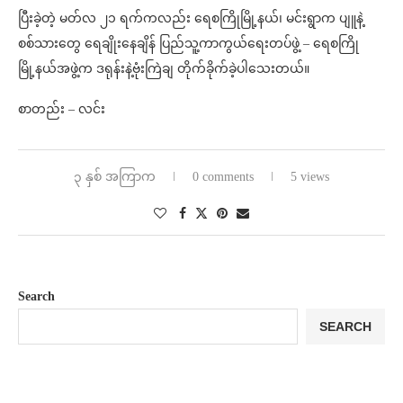
ပြီးခဲ့တဲ့ မတ်လ ၂၁ ရက်ကလည်း ရေစကြိုမြို့နယ်၊ မင်းရွာက ပျူနဲ့
စစ်သားတွေ ရေချိုးနေချိန် ပြည်သူ့ကာကွယ်ရေးတပ်ဖွဲ့ – ရေစကြို
မြို့နယ်အဖွဲ့က ဒရုန်းနဲ့ဗုံးကြဲချ တိုက်ခိုက်ခဲ့ပါသေးတယ်။
စာတည်း – လင်း
၃ နှစ် အကြာက
0 comments
5 views
Search
SEARCH