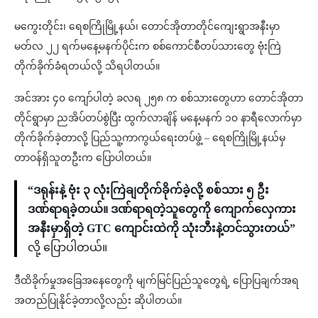
မကွေးတိုင်း၊ ရေစကြိုမြို့နယ်၊ တောင်အိုတာတိုင်ကျေးရွာအနီးမှာ
မတ်လ ၂၂ ရက်မနေ့မနက်ပိုင်းက စစ်ကောင်စီတပ်သားတွေ ဗုံးကြဲ
တိုက်ခိုက်ခံရတယ်လို့ သိရပါတယ်။
အင်အား ၄၀ ကျော်ပါတဲ့ ခလရ ၂၅၈ က စစ်သားတွေဟာ တောင်အိုတာ
တိုင်ရွာမှာ ညအိပ်တပ်စွဲပြီး ထွက်လာချိန် မနေ့မနက် ၁၀ နာရီလောက်မှာ
တိုက်ခိုက်ခဲ့တာလို့ ပြည်သူ့ကာကွယ်ရေးတပ်ဖွဲ့ – ရေစကြိုမြို့နယ်မှ
တာဝန်ရှိသူတဦးက ပြောပါတယ်။
“ဒရုန်းနဲ့ ဗုံး ၃ လုံးကြဲချတိုက်ခိုက်ခဲ့လို့ စစ်သား ၅ ဦး
ဒဏ်ရာရခဲ့တယ်။ ဒဏ်ရာရတဲ့သူတွေကို ကျောက်လှေကား
အနီးမှာရှိတဲ့ GTC ကျောင်းထဲကို သုံးဘီးနဲ့တင်သွားတယ်”
လို့ ပြောပါတယ်။
ဒီထိခိုက်မှုအခြေအနေတွေကို မျက်မြင်ပြည်သူတွေရဲ့ ပြောပြချက်အရ
အတည်ပြုနိုင်ခဲ့တာလို့လည်း ဆိုပါတယ်။