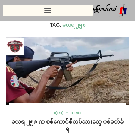
Home
»
ခလရ ၂၅၈
TAG:
ခလရ ၂၅၈
တိုက်ပွဲ
သတင်း
ခလရ ၂၅၈ က စစ်ကောင်စီတပ်သားတွေ ပစ်ခတ်ခံ
ရ