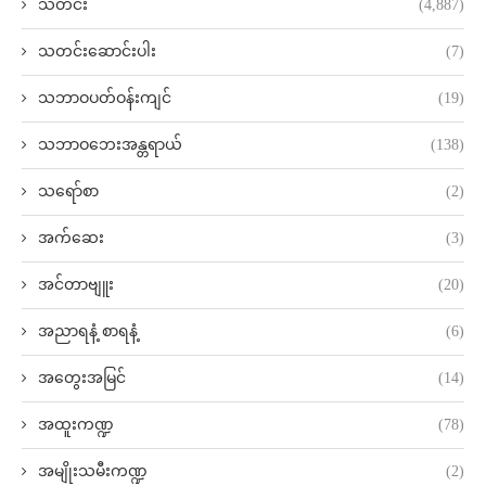
သတင်း
(4,887)
သတင်းဆောင်းပါး
(7)
သဘာဝပတ်ဝန်းကျင်
(19)
သဘာဝဘေးအန္တရာယ်
(138)
သရော်စာ
(2)
အက်ဆေး
(3)
အင်တာဗျူး
(20)
အညာရနံ့ စာရနံ့
(6)
အတွေးအမြင်
(14)
အထူးကဏ္ဍ
(78)
အမျိုးသမီးကဏ္ဍ
(2)