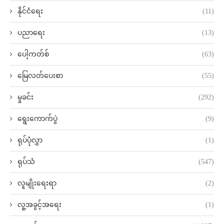
နိုင်ငံရေး
(11)
ပညာရေး
(13)
ပေါ့ကတ်စ်
(63)
မြေလတ်ပေးစာ
(55)
မှုခင်း
(292)
ရွေးကောက်ပွဲ
(9)
ရုပ်ပုံလွှာ
(1)
ရုပ်သံ
(547)
လူမျိုးရေးရာ
(2)
လူ့အခွင့်အရေး
(1)