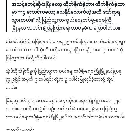
အသင့်စောင့်ဆိုင်းပြီးတော့ တိုက်ခိုက်ခဲ့တာ၊ တိုက်ခိုက်ခဲ့တာ
မှာ **၄ ကောင်ကတော့ သေနိုင်လောက်တဲ့အထိ ဒဏ်ရာရ
သွားတယ်။”
လို့ ပြည်သူ့ကာကွယ်ရေးတပ်ဖွဲ့-ရေစကြို
မြို့နယ် သတင်းနဲ့ပြန်ကြားရေးတာဝန်ခံက ပြောပါတယ်။
ပစ်ခတ်တိုက်ခိုက်ပြီးနောက် ခလရ ၂၅၈ စစ်ကြောင်းက ကံသစ်ကျေးရွာ
တောင်ဘက် တာဝါတိုင်ဂိတ်ကိုဆက်သွားပြီး တချို့ကတော့ တပ်ထဲကို
ပြန်သွားတယ်လို့ သိရပါတယ်။
အဲ့ဒီတိုက်ခိုက်မှုကို ပြည်သူ့ကာကွယ်ရေးတပ်ဖွဲ့-ရေစကြိုမြို့နယ်နဲ့ ပခု
က္ကူခရိုင် အမှတ် ၉ တပ်ရင်း တို့က ပူးပေါင်းပြုလုပ်ခဲ့တာလို့ ဆိုပါ
တယ်။
ပြီးခဲ့တဲ့ မတ် ၇ ရက်ကလည်း မကွေးတိုင်း၊ ရေစကြိုမြို့၊ ခလရ ၂၅၈
က စစ်ကောင်စီတပ်ဖွဲ့ဝင်တဦး လက်နက်ခဲယမ်းတွေနဲ့အတူ ပြည်သူ့
ကာကွယ်ရေးတပ်ဖွဲ့-ရေစကြိုမြို့နယ်ထံ အလင်းဝင်လာခဲ့ပါသေးတယ်။
စာတည်း – လင်း