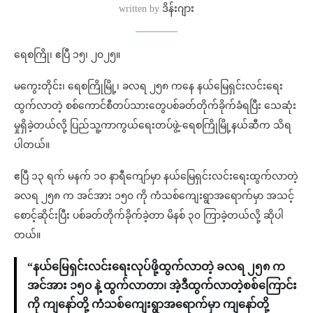
written by
ဒိန်းဂျား
ရေစကြို၊ ဧပြီ ၁၅၊ ၂၀၂၅။
မကွေးတိုင်း၊ ရေစကြိုမြို့၊ ခလရ ၂၅၈ ကနေ နယ်မြေရှင်းလင်းရေး
ထွက်လာတဲ့ စစ်ကောင်စီတပ်သားတွေပစ်ခတ်တိုက်ခိုက်ခံရပြီး သေဆုံး
မှုရှိခဲ့တယ်လို့ ပြည်သူ့ကာကွယ်ရေးတပ်ဖွဲ့-ရေစကြိုမြို့နယ်ဆီက သိရ
ပါတယ်။
ဧပြီ ၁၃ ရက် မနက် ၁၀ နာရီကျော်မှာ နယ်မြေရှင်းလင်းရေးထွက်လာတဲ့
ခလရ ၂၅၈ က အင်အား ၁၅၀ ကို ကံသစ်ကျေးရွာအရောက်မှာ အသင့်
စောင့်ဆိုင်းပြီး ပစ်ခတ်တိုက်ခိုက်ခဲ့တာ မိနစ် ၃၀ ကြာခဲ့တယ်လို့ ဆိုပါ
တယ်။
“နယ်မြေရှင်းလင်းရေးလုပ်ဖို့ထွက်လာတဲ့ ခလရ ၂၅၈ က
အင်အား ၁၅၀ နဲ့ ထွက်လာတာ၊ အဲ့ဒီထွက်လာတဲ့စစ်ကြောင်း
ကို ကျနော်တို့ ကံသစ်ကျေးရွာအရောက်မှာ ကျနော်တို့