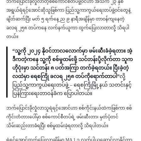
ဘက်ပြောင်းခိုလှုံလာတဲ့စစ်ကောင်စီတပ်ဖွဲ့ဝင်ဟာ အသက် ၂၃ နှစ်
အရွယ်ရဲရင့်အောင်ဆိုသူဖြစ်ကာ ပြည်သူ့ကာကွယ်ရေးတပ်ဖွဲ့ဝင်တွေနဲ့
ချိတ်ဆက်ပြီး မတ် ၅ ရက်နေ့ ည ၉ နာရီအချိန်မှာ တာဝန်ကျနေတဲ့
ခလရ ၂၅၈ တပ်ကနေ လက်နက်ယူကာ ထွက်ပြေးလာတာလို့ သိရပါ
တယ်။
“သူ့ကို ၂၀၂၄ နိုဝင်ဘာလလောက်မှာ ဖမ်းဆီးခံခဲ့ရတာ။ အဲ့
ဒီကတဲ့ကနေ သူ့ကို စစ်မှုထမ်းဖို့ သင်တန်းပို့လိုက်တာ သူက
ဟိုပုံးမှာ သင်တန်း ၈ ပတ်အကြာ တက်ခဲ့ရတယ်။ ပြီးခဲ့တဲ့
လထဲမှာ ရေစကြို ခလရ ၂၅၈ တပ်ကိုရောက်တာပါ”
လို့
ပြည်သူ့ကာကွယ်ရေးတပ်ဖွဲ့ – ရေစကြိုမြို့နယ် သတင်းနှင့်
ပြန်ကြားရေးတာဝန်ခံက ပြောပါတယ်။
ဘက်ပြောင်းခိုလှုံလာသူရဲရင့်အောင်ဟာ စစ်ကိုင်းနယ်ထဲကဖြစ်ကာ စစ်
ကိုင်းတံတားပေါ်မှာ စစ်ကောင်စီတပ်ရဲ့ ဖမ်းဆီးတာ၊ မှတ်ပုံတင်
သိမ်းဆည်းတာခံရပြီး စစ်မှုထမ်းခဲ့ရတာလို့ သိရပါတယ်။
ရဲရင့်အောင်ထွက်ပြေးလာချိန်မှာ MA 1 ၁ လက်ပါယူဆောင်လာနိုင်တာ