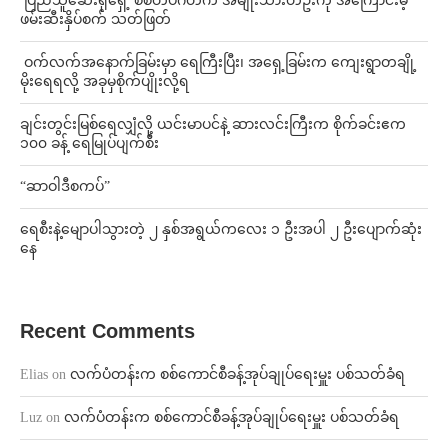
⁩ ⁨ပြည်သူဆေးရုံရှေ့ စစ်တပ်ဂိတ်က အမျိုးသားတဦးကို အကြောင်းမဲ့
ဖမ်းဆီးနှိပ်စက် သတ်ဖြတ်
⁩ ⁨ဝက်လက်အနောက်ခြမ်းမှာ ရေကြီးပြီး၊ အရှေ့ခြမ်းက ကျေးရွာတချို့
မိုးရေရလို့ အခုမှစိုက်ပျိုးလို့ရ
ချင်းတွင်းမြစ်ရေလျှံလို့ ယင်းမာပင်နဲ့ ဆားလင်းကြီးက စိုက်ခင်းဧက
၁၀၀ ခန့် ရေမြုပ်ပျက်စီး
“ဆာဝါဒီစကပ်”
ရေစီးနဲ့မျောပါသွားတဲ့ ၂ နှစ်အရွယ်ကလေး ၁ ဦးအပါ ၂ ဦးပျောက်ဆုံး
နေ
Recent Comments
Elias
on
လက်ပံတန်းက စစ်ကောင်စီခန့်အုပ်ချုပ်ရေးမှူး ပစ်သတ်ခံရ
Luz
on
လက်ပံတန်းက စစ်ကောင်စီခန့်အုပ်ချုပ်ရေးမှူး ပစ်သတ်ခံရ