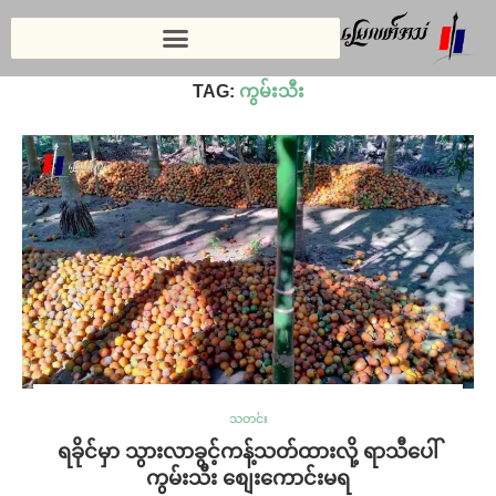
Home
»
ကွမ်းသီး
TAG:
ကွမ်းသီး
သတင်း
ရခိုင်မှာ သွားလာခွင့်ကန့်သတ်ထားလို့ ရာသီပေါ်
ကွမ်းသီး စျေးကောင်းမရ