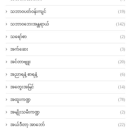
သဘာဝပတ်ဝန်းကျင်
(19)
သဘာဝဘေးအန္တရာယ်
(142)
သရော်စာ
(2)
အက်ဆေး
(3)
အင်တာဗျူး
(20)
အညာရနံ့ စာရနံ့
(6)
အတွေးအမြင်
(14)
အထူးကဏ္ဍ
(78)
အမျိုးသမီးကဏ္ဍ
(2)
အယ်ဒီတာ့ အာဘော်
(22)