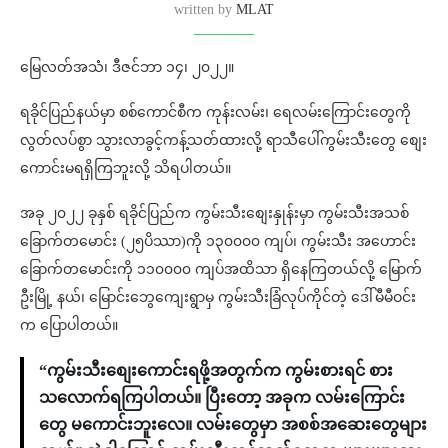
written by
MLAT
မြေလတ်အသံ၊ ဒီဇင်ဘာ ၁၄၊ ၂၀၂၂။
ရခိုင်ပြည်နယ်မှာ စစ်ကောင်စီက ကုန်းလမ်း၊ ရေလမ်းကြောင်းတွေကို
လွတ်လပ်စွာ သွားလာခွင့်ကန့်သတ်ထားလို့ ရာသီပေါ်ကွမ်းသီးတွေ စျေး
ကောင်းမရရှိကြဘူးလို့ သိရပါတယ်။
အခု ၂၀၂၂ ခုနှစ် ရခိုင်ပြည်က ကွမ်းသီးစျေးနှုန်းမှာ ကွမ်းသီးအသစ်
ခြောက်တမောင်း (၂၅ပိဿာ)ကို ၁၃၀၀၀၀ ကျပ်၊ ကွမ်းသီး အဟောင်း
ခြောက်တမောင်းကို ၁၁၀၀၀၀ ကျပ်အထိသာ ရှိနေကြတယ်လို့ မြောက်
ဦးမြို့ နယ်၊ မြောင်းဘွေကျေးရွာမှ ကွမ်းသီးခြံလုပ်ကိုင်တဲ့ ဒေါ်မီမီဝင်း
က ပြောပါတယ်။
“ကွမ်းသီးစျေးကောင်းရဖို့အတွက်က ကွမ်းစားရင် စား
သလောက်ရကြပါတယ်။ ပြီးတော့ အခုက လမ်းကြောင်း
တွေ မကောင်းဘူးလေ။ လမ်းတွေမှာ အစစ်အဆေးတွေများ