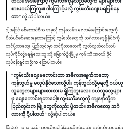
တယ်။ အဲဒါကြောင့် ကွမ်းသီးကုန်သည်တွေက များများစား
စားမဝယ်ကြဘူး။ ဒါကြောင့်မလို့ ကွမ်းသီးစျေးမရဖြစ်နေ
တာ”
လို့ ဆိုပါတယ်။
ဒါ့အပြင် စစ်ကောင်စီက အခုလို ကုန်းလမ်း၊ ရေလမ်းကြောင်းတွေကို
ပိတ်ပင်စစ်ဆေးနေတာကြောင့် ကွမ်းသီးတွေကို ဘင်္ဂလားဒေ့ရှ်နိုင်ငံကို
တင်ပို့တာတွေ၊ ပြည်တွင်းမှာ တင်ပို့တာတွေကို လွတ်လွတ်လပ်လပ်
လုပ်ကိုင်လို့မရရှိသေးဘူးလို့ မြောက်ဦးမြို့မှ ကွမ်းသီးအဝယ် ဒိုင်
လုပ်ငန်းရှင်တဦးက ပြောပါတယ်။
“ကွမ်းသီးစျေးမကောင်းတာ အဓိကအချက်ကတော့
ကုန်သွယ်မှု မလုပ်နိုင်သေးလို့ပါ။ ကုန်သွယ်လို့မရလို့ ဝယ်ယူ
သူတွေကများများစားစားမ ရှိကြဘူးလေ။ ဝယ်သူတွေများ
မှ စျေးကောင်းရတာပေါ့။ ကွမ်းသီးတွေကို ကျနော်တို့က
ပြည်တွင်းက မြို့တွေကိုလည်း ပို့တယ်။ အဓိကတော့ ဘင်္ဂ
လားကို ပို့ပါတယ်”
လို့ဆိုပါတယ်။
ပြီးခဲ့တဲ့ ၂၀၂၁ ခုနှစ် ကွမ်းသီးပေါ်ချိန်မှာဆိုရင်လည်း ကွမ်းသီးတမောင်း