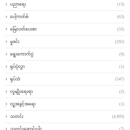
ပညာရေး
(13)
ပေါ့ကတ်စ်
(63)
မြေလတ်ပေးစာ
(55)
မှုခင်း
(292)
ရွေးကောက်ပွဲ
(9)
ရုပ်ပုံလွှာ
(1)
ရုပ်သံ
(547)
လူမျိုးရေးရာ
(2)
လူ့အခွင့်အရေး
(1)
သတင်း
(4,893)
သတင်းဆောင်းပါး
(7)