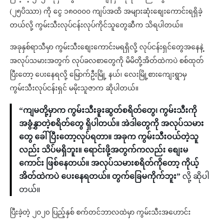
(၂၅ပိဿာ) ကို ငွေ ၁၈၀၀၀၀ ကျပ်အထိ အများဆုံးစျေးကောင်းရရှိခဲ့
တယ်လို့ ကွမ်းသီးလုပ်ငန်းလုပ်ကိုင်သူတွေဆီက သိရပါတယ်။
အခုနှစ်ရာသီမှာ ကွမ်းသီးစျေးကောင်းမရရှိလို့ လုပ်ငန်းရှင်တွေအနေနဲ့
အလုပ်သမားအတွက် လုပ်ခလစာတွေကို မိမိတို့အိတ်ထဲကပဲ စစ်ထုတ်
ပြီးတော့ ပေးနေရလို့ မြောက်ဦးမြို့ နယ်၊ လေးမြို့စားကျေးရွာမှ
ကွမ်းသီးလုပ်ငန်းရှင် မမိုးသူဇာက ဆိုပါတယ်။
“ကျမတို့မှာက ကွမ်းသီးခူးဆွတ်စရိတ်တွေ၊ ကွမ်းသီးကို
အခွံနွှာတဲ့စရိတ်တွေ ရှိပါတယ်။ အဲဒါတွေကို အလုပ်သမား
တွေ ခေါ်ပြီးတော့လုပ်ရတာ။ အခုက ကွမ်းသီးဝယ်တဲ့သူ
လည်း သိပ်မရှိဘူး။ ရောင်းဖို့အတွက်ကလည်း စျေးမ
ကောင်း ဖြစ်နေတယ်။ အလုပ်သမားစရိတ်ကိုတော့ ကိုယ့်
အိတ်ထဲကပဲ ပေးနေရတယ်။ တွက်ခြေမကိုက်ဘူး”
လို့ ဆိုပါ
တယ်။
ပြီးခဲ့တဲ့ ၂၀၂၀ ပြည့်နှစ် စက်တင်ဘာလထဲမှာ ကွမ်းသီးအဟောင်း