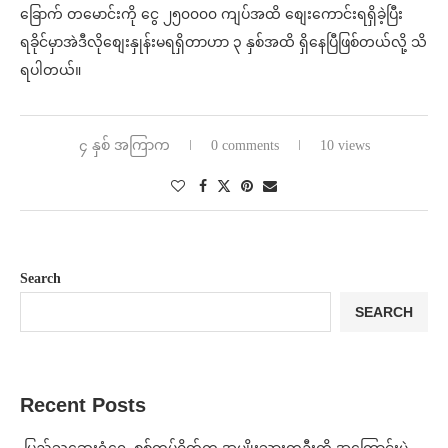
ခြောက် တမောင်းကို ငွေ ၂၅၀၀၀၀ ကျပ်အထိ စျေးကောင်းရရှိခဲ့ပြီး
ရခိုင်မှာအဲဒီလိုစျေးနှုန်းမရရှိတာဟာ ၃ နှစ်အထိ ရှိနေပြီဖြစ်တယ်လို့ သိ
ရပါတယ်။
၄ နှစ် အကြာက
0 comments
10 views
Search
SEARCH
Recent Posts