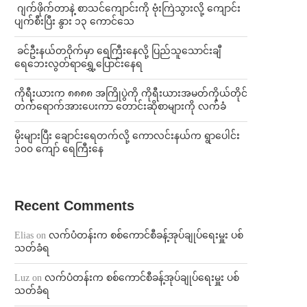
⁨⁩ ⁨ဂျက်ဖိုက်တာနဲ့ စာသင်ကျောင်းကို ဗုံးကြဲသွားလို့ ကျောင်း
ပျက်စီးပြီး နွား ၁၃ ကောင်သေ
⁩ ⁨ခင်ဦးနယ်တဝိုက်မှာ ရေကြီးနေလို့ ပြည်သူသောင်းချီ
ရေဘေးလွတ်ရာရွှေ့ပြောင်းနေရ
ကိုရီးယားက ၈၈၈၈ အကြိုပွဲကို ကိုရီးယားအမတ်ကိုယ်တိုင်
တက်ရောက်အားပေးကာ တောင်းဆိုစာများကို လက်ခံ
⁨မိုးများပြီး ချောင်းရေတက်လို့ ကောလင်းနယ်က ရွာပေါင်း
၁၀၀ ကျော် ရေကြီးနေ
Recent Comments
Elias
on
လက်ပံတန်းက စစ်ကောင်စီခန့်အုပ်ချုပ်ရေးမှူး ပစ်
သတ်ခံရ
Luz
on
လက်ပံတန်းက စစ်ကောင်စီခန့်အုပ်ချုပ်ရေးမှူး ပစ်
သတ်ခံရ