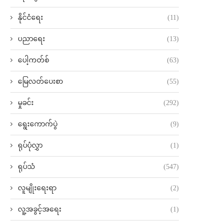
နိုင်ငံရေး
(11)
ပညာရေး
(13)
ပေါ့ကတ်စ်
(63)
မြေလတ်ပေးစာ
(55)
မှုခင်း
(292)
ရွေးကောက်ပွဲ
(9)
ရုပ်ပုံလွှာ
(1)
ရုပ်သံ
(547)
လူမျိုးရေးရာ
(2)
လူ့အခွင့်အရေး
(1)