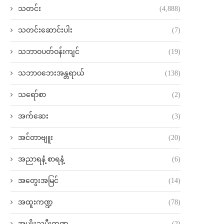
သတင်း
(4,888)
သတင်းဆောင်းပါး
(7)
သဘာဝပတ်ဝန်းကျင်
(19)
သဘာဝဘေးအန္တရာယ်
(138)
သရော်စာ
(2)
အက်ဆေး
(3)
အင်တာဗျူး
(20)
အညာရနံ့ စာရနံ့
(6)
အတွေးအမြင်
(14)
အထူးကဏ္ဍ
(78)
အမျိုးသမီးကဏ္ဍ
(2)