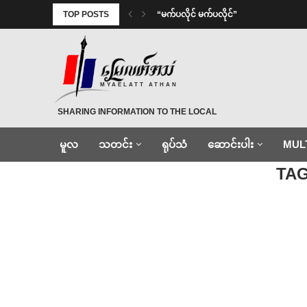
TOP POSTS
⁨ ⁨“မက်ပလိုင် မက်ပလိုင်”
MYAELATT ATHAN
SHARING INFORMATION TO THE LOCAL
မူလ
သတင်း
ရုပ်သံ
ဆောင်းပါး
MUL
Home
»
ကျောင်း
TA