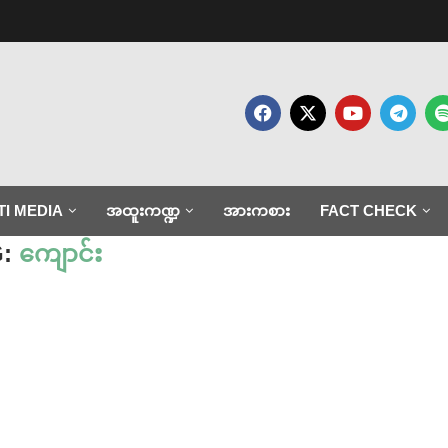
TI MEDIA
အထူးကဏ္ဍ
အားကစား
FACT CHECK
G:
ကျောင်း