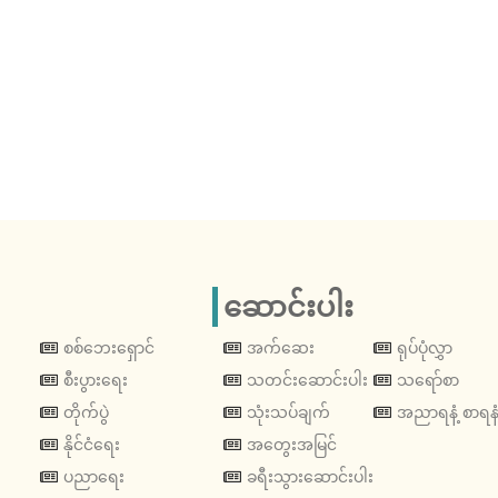
ဆောင်းပါး
စစ်ဘေးရှောင်
အက်ဆေး
ရုပ်ပုံလွှာ
စီးပွားရေး
သတင်းဆောင်းပါး
သရော်စာ
တိုက်ပွဲ
သုံးသပ်ချက်
အညာရနံ့ စာရနံ
နိုင်ငံရေး
အတွေးအမြင်
ပညာရေး
ခရီးသွားဆောင်းပါး