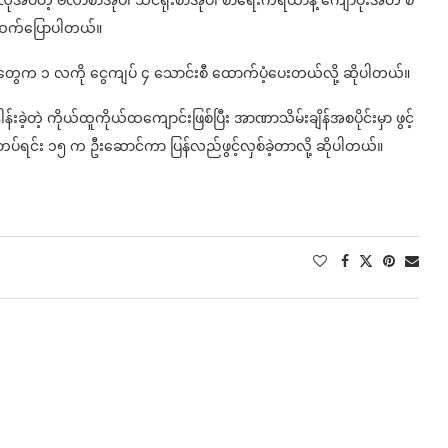
အပ်တဲ့ ဗလာစာအုပ်၊ သင်ရိုးစာအုပ်၊ စာရေးကိရိယာနဲ့ ကျောပိုးအိတ် စ
့ ဆက်ပြောပါတယ်။
ေက ၁ လကို ငွေကျပ် ၄ သောင်းစီ ထောက်ပံ့ပေးတယ်လို့ ဆိုပါတယ်။
းခဲ့တဲ့ ကိုယ်ထူကိုယ်ထကျောင်းဖြစ်ပြီး အာဏာသိမ်းချိန်အစပိုင်းမှာ ဖွင့်
ရိုင်တပ်ရင်း ၁၅ က ဦးဆောင်ကာ ပြန်လည်ဖွင့်လှစ်ခဲ့တာလို့ ဆိုပါတယ်။