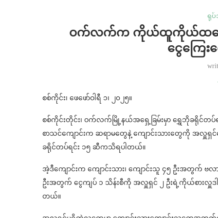
ရုပ
ဝက်လက်က ကိုယ်ထူကိုယ်ထကျ
ငွေကြေးထေ
wri
စစ်ကိုင်း၊ ဖေဖော်ဝါရီ ၁၊ ၂၀၂၅။
စစ်ကိုင်းတိုင်း၊ ဝက်လက်မြို့နယ်အရှေ့ခြမ်းမှာ ရွှေဘိုခရိုင
စာသင်ကျောင်းက ဆရာမတွေနဲ့ ကျောင်းသားတွေကို အလှူရှင်တွေ
ခရိုင်တပ်ရင်း ၁၅ ဆီကသိရပါတယ်။
အဲ့ဒီကျောင်းက ကျောင်းသား၊ ကျောင်းသူ ၄၅ ဦးအတွက် ဗလာစာအု
ဦးအတွက် ငွေကျပ် ၁ သိန်းစီကို အလှူရှင် ၂ ဦးရဲ့ကိုယ်စားလှူဒါန
တယ်။