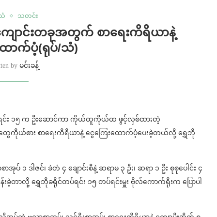
်သံ
သတင်း
ောင်းတခုအတွက် စာရေးကိရိယာနဲ့
ာက်ပံ့(ရုပ်/သံ)
tten by
မင်းခန့်
်တပ်ရင်း ၁၅ က ဦးဆောင်ကာ ကိုယ်ထူကိုယ်ထ ဖွင့်လှစ်ထားတဲ့
ကိုယ်စား စာရေးကိရိယာနဲ့ ငွေကြေးထောက်ပံ့ပေးခဲ့တယ်လို့ ရွှေဘို
ပ် ၁ ဒါဇင်၊ ခဲတံ ၄ ချောင်းစီနဲ့ ဆရာမ ၃ ဦး၊ ဆရာ ၁ ဦး စုစုပေါင်း ၄
်းခဲ့တာလို့ ရွှေဘိုခရိုင်တပ်ရင်း ၁၅ တပ်ရင်းမှူး ဗိုလ်ကောက်ရိုးက ပြောပါ