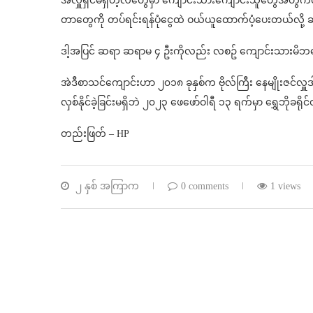
အလှူရှင်မရှိတဲ့လတွေမှာ ကျောင်းသားကျောင်းသူတွေအတွက်လို
တာတွေကို တပ်ရင်းရန်ပုံငွေထဲ ဝယ်ယူထောက်ပံ့ပေးတယ်လို
ဒါ့အပြင် ဆရာ ဆရာမ ၄ ဦးကိုလည်း လစဥ် ကျောင်းသားမိဘတွ
အဲဒီစာသင်ကျောင်းဟာ ၂၀၁၈ ခုနှစ်က ဗိုလ်ကြီး နေမျိုးဇင်လှူဒါန်
လှစ်နိုင်ခဲ့ခြင်းမရှိဘဲ ၂၀၂၃ ဖေဖော်ဝါရီ ၁၃ ရက်မှာ ရွှေဘိုခ
တည်းဖြတ် – HP
၂ နှစ် အကြာက
0 comments
1 views