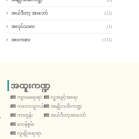
အယ်ဒီတာ့ အာဘော်
(22)
အလုပ်သမား
(1)
အားကစား
(131)
အထူးကဏ္ဍ
ကျားမရေးရာ
လူ့အခွင့်အရေး
ကလေးသူငယ်
အမျိုးသမီးကဏ္ဍ
့
ကာတွန်း
အယ်ဒီတာ့အာဘော်
မသန်စွမ်း
လူမျိုးရေးရာ