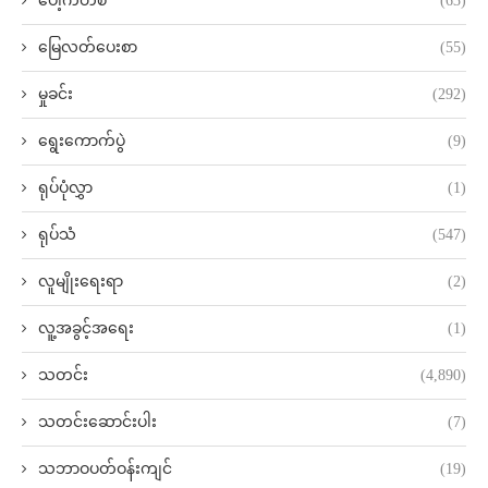
ပေါ့ကတ်စ်
(63)
မြေလတ်ပေးစာ
(55)
မှုခင်း
(292)
ရွေးကောက်ပွဲ
(9)
ရုပ်ပုံလွှာ
(1)
ရုပ်သံ
(547)
လူမျိုးရေးရာ
(2)
လူ့အခွင့်အရေး
(1)
သတင်း
(4,890)
သတင်းဆောင်းပါး
(7)
သဘာဝပတ်ဝန်းကျင်
(19)