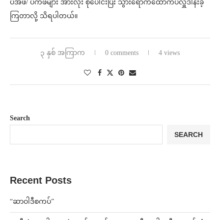
ပအဖ/ ပကဖများ အားလုံး စုပေါင်းပြီး သွားရောက်ထောက်ပံလှူဒါန်းခဲ့
ကြတာလို့ သိရပါတယ်။
၃ နှစ် အကြာက
0 comments
4 views
Search
SEARCH
Recent Posts
“ဆာဝါဒီစကပ်”