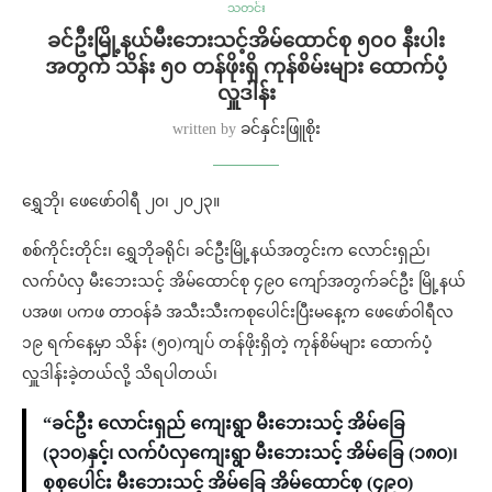
သတင်း
ခင်ဦးမြို့နယ်မီးဘေးသင့်အိမ်ထောင်စု ၅၀၀ နီးပါး
အတွက် သိန်း ၅၀ တန်ဖိုးရှိ ကုန်စိမ်းများ ထောက်ပံ့
လှူဒါန်း
written by
ခင်နှင်းဖြူစိုး
ရွှေဘို၊ ဖေဖော်ဝါရီ ၂၀၊ ၂၀၂၃။
စစ်ကိုင်းတိုင်း၊ ရွှေဘိုခရိုင်၊ ခင်ဦးမြို့နယ်အတွင်းက လောင်းရှည်၊
လက်ပံလှ မီးဘေးသင့် အိမ်ထောင်စု ၄၉၀ ကျော်အတွက်ခင်ဦး မြို့နယ်
ပအဖ၊ ပကဖ တာဝန်ခံ အသီးသီးကစုပေါင်းပြီးမနေ့က ဖေဖော်ဝါရီလ
၁၉ ရက်နေ့မှာ သိန်း (၅၀)ကျပ် တန်ဖိုးရှိတဲ့ ကုန်စိမ်များ ထောက်ပံ့
လှူဒါန်းခဲ့တယ်လို့ သိရပါတယ်၊
“ခင်ဦး လောင်းရှည် ကျေးရွာ မီးဘေးသင့် အိမ်ခြေ
(၃၁၀)နှင့်၊ လက်ပံလှကျေးရွာ မီးဘေးသင့် အိမ်ခြေ (၁၈၀)၊
စုစုပေါင်း မီးဘေးသင့် အိမ်ခြေ အိမ်ထောင်စု (၄၉၀)