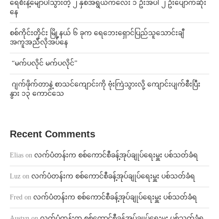
ရေစီးနဲ့မျောပါသွားတဲ့ ၂ နှစ်အရွယ်ကလေး ၁ ဦးအပါ ၂ ဦးပျောက်ဆုံး
နေ
စစ်ကိုင်းတိုင်း မြို့နယ် ၆ ခုက ရေဘေးရှောင်ပြည်သူသောင်းချီ
အကူအညီလိုအပ်နေ
⁨ ⁨“မက်ပလိုင် မက်ပလိုင်”
⁨⁩ ⁨ဂျက်ဖိုက်တာနဲ့ စာသင်ကျောင်းကို ဗုံးကြဲသွားလို့ ကျောင်းပျက်စီးပြီး
နွား ၁၃ ကောင်သေ
Recent Comments
Elias
on
လက်ပံတန်းက စစ်ကောင်စီခန့်အုပ်ချုပ်ရေးမှူး ပစ်သတ်ခံရ
Luz
on
လက်ပံတန်းက စစ်ကောင်စီခန့်အုပ်ချုပ်ရေးမှူး ပစ်သတ်ခံရ
Fred
on
လက်ပံတန်းက စစ်ကောင်စီခန့်အုပ်ချုပ်ရေးမှူး ပစ်သတ်ခံရ
Austyn
on
လက်ပံတန်းက စစ်ကောင်စီခန့်အုပ်ချုပ်ရေးမှူး ပစ်သတ်ခံရ