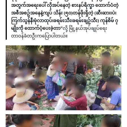
အတွက်အရေးပေါ် လိုအပ်နေတဲ့ စားနပ်ရိက္ခာ ထောက်ပံတဲ့
အစီအစဥ်အနေနဲ့ကျပ် သိန်း (၅၀)တန်ဖိုးရှိတဲ့ (ဆီ၊ဆား၊ပဲ၊
ကြက်သွန်နီ၊မုံလာထုပ်၊ခရမ်းသီး၊ခရမ်းချဥ်သီး) ကုန်စိမ် ၇
မျိုးကို ထောက်ပံ့ပေးခဲ့တာ”
လို့ မြို့နယ်အုပ်ချုပ်ရေး
တာဝန်ခံတဦးကပြောပါတယ်။