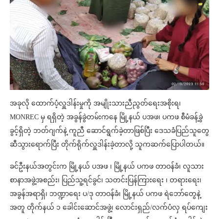
အခုလို ထောက်ပံ့လှူဒါန်းမှုကို အမျိုးသားညီညွတ်ရေးအစိုးရ၊
MONREC မှ ရရှိတဲ့ အခွန်ခွဲတမ်းကနေ မြို့နယ် ပအဖ၊ ပကဖ စီမံခန့်ခွဲ
ခွင့်ရှိတဲ့ ဘတ်ဂျက်နဲ့ ကူညီ ဆောင်ရွက်ခဲ့တာဖြစ်ပြီး ဒေသခံပြည်သူတွေ
ဆီသွားရောက်ပြီး တိုက်ရိုက်လှူဒါန်းခဲ့တာလို့ သူကဆက်ပြောပါတယ်။
ခင်ဦးနယ်အတွင်းက မြို့နယ် ပအဖ ၊ မြို့နယ် ပကဖ တာဝန်ခံ၊ လူသား
စာနာအဖွဲ့အစည်း၊ ပြည်သူ့ရင်ခွင်၊ သတင်းပြန်ကြားရေး ၊ တရားရေး၊
အခွန်အရာရှိ၊ ဘဏ္ဍာရေး ပ/ဒု တာဝန်ခံ၊ မြို့နယ် ပကဖ ရဲဘော်တွေနဲ့
အတူ တိုက်နယ် ၁ ခေါင်းဆောင်အဖွဲ့၊ လောင်းရှည်/လက်ပံလှ ရပ်ကျေး