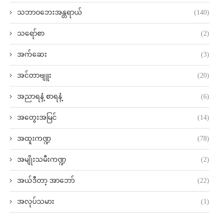
သဘာဝဘေးအန္တရာယ်
(140)
သရော်စာ
(2)
အက်ဆေး
(3)
အင်တာဗျူး
(20)
အညာရနံ့ စာရနံ့
(6)
အတွေးအမြင်
(14)
အထူးကဏ္ဍ
(78)
အမျိုးသမီးကဏ္ဍ
(2)
အယ်ဒီတာ့ အာဘော်
(22)
အလုပ်သမား
(1)