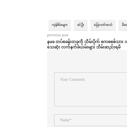
ကုန်စိမ်းများ
ခင်ဦး
မြေလတ်အသံ
မီး
previous post
နမခ တပ်စခန်းတခုကို သိမ်းပိုက် စကစစစ်သား ၁
သေဆုံး လက်နက်ခဲယမ်းများ သိမ်းဆည်းရမိ