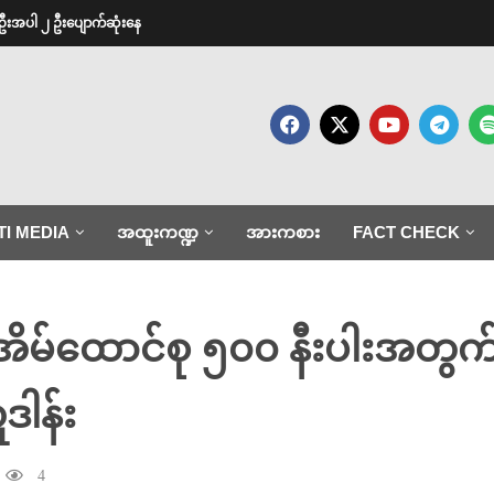
ဦးအပါ ၂ ဦးပျောက်ဆုံးနေ
TI MEDIA
အထူးကဏ္ဍ
အားကစား
FACT CHECK
အိမ်ထောင်စု ၅၀၀ နီးပါးအတွက် သ
ဒါန်း
4