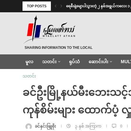
TOP POSTS
ရေစီးနဲ့မျောပါသွားတဲ့ ၂ နှစ်အရွယ်ကလေး ၁ 
MYAELATT ATHAN
SHARING INFORMATION TO THE LOCAL
မူလ
သတင်း
ရုပ်သံ
ဆောင်းပါး
MUL
သတင်း
ခင်ဦးမြို့နယ်မီးဘေးသင့်
ကုန်စိမ်းများ ထောက်ပံ့ လှူ
ခင်နှင်းဖြူစိုး
၃ နှစ် အကြာက
0