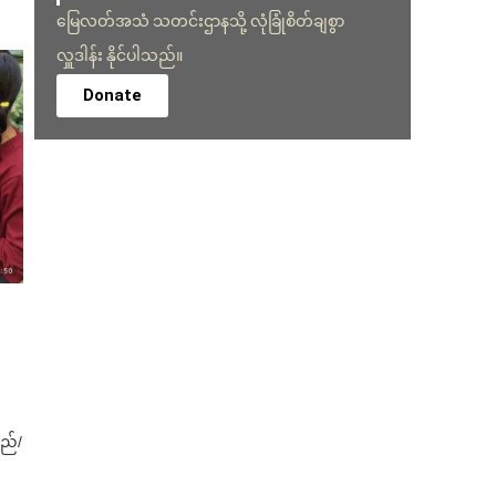
မြေလတ်အသံ သတင်းဌာနသို့ လုံခြုံစိတ်ချစွာ
လှူဒါန်း နိုင်ပါသည်။
Donate
ှည်/