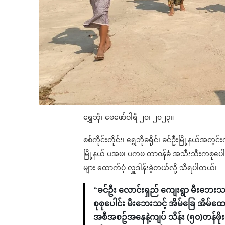
ရွှေဘို၊ ဖေဖော်ဝါရီ ၂၀၊ ၂၀၂၃။
စစ်ကိုင်းတိုင်း၊ ရွှေဘိုခရိုင်၊ ခင်ဦးမြို့နယ
မြို့နယ် ပအဖ၊ ပကဖ တာဝန်ခံ အသီးသီးကစုပေါင်းပ
များ ထောက်ပံ့ လှူဒါန်းခဲ့တယ်လို့ သိရပါတယ်၊
“ခင်ဦး လောင်းရှည် ကျေးရွာ မီးဘေးသင့
စုစုပေါင်း မီးဘေးသင့် အိမ်ခြေ အိမ်ထ
အစီအစဥ်အနေနဲ့ကျပ် သိန်း (၅၀)တန်ဖိုးရှ