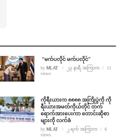
⁨ ⁨“မက်ပလိုင် မက်ပလိုင်”
by
MLAT
၂၃ နာရီ အကြာက
11
views
ကိုရီးယားက ၈၈၈၈ အကြိုပွဲကို ကို
ရီးယားအမတ်ကိုယ်တိုင် တက်
ရောက်အားပေးကာ တောင်းဆိုစာ
များကို လက်ခံ
by
MLAT
၂ ရက် အကြာက
6
views