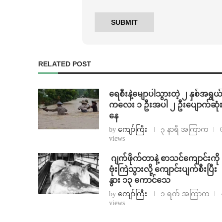
RELATED POST
ရေစီးနဲ့မျောပါသွားတဲ့ ၂ နှစ်အရွယ
ကလေး ၁ ဦးအပါ ၂ ဦးပျောက်ဆုံ
နေ
by
ကျော်ကြီး
၃ နာရီ အကြာက
views
⁨⁩ ⁨ဂျက်ဖိုက်တာနဲ့ စာသင်ကျောင်းကို
ဗုံးကြဲသွားလို့ ကျောင်းပျက်စီးပြီး
နွား ၁၃ ကောင်သေ
by
ကျော်ကြီး
၁ ရက် အကြာက
views