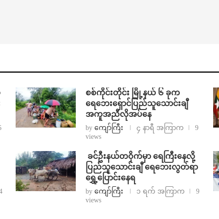
်
စစ်ကိုင်းတိုင်း မြို့နယ် ၆ ခုက
း
ရေဘေးရှောင်ပြည်သူသောင်းချီ
အကူအညီလိုအပ်နေ
6
by
ကျော်ကြီး
၄ နာရီ အကြာက
9
views
⁩ ⁨ခင်ဦးနယ်တဝိုက်မှာ ရေကြီးနေလို့
ပြည်သူသောင်းချီ ရေဘေးလွတ်ရာ
ရွှေ့ပြောင်းနေရ
4
by
ကျော်ကြီး
၁ ရက် အကြာက
9
views