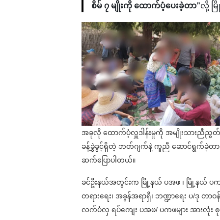
စိမ် ၇ မျိုးကို ထောက်ပံ့ပေးခဲ့တာ”
လို့ 
အခုလို ထောက်ပံ့လှူဒါန်းမှုကို အမျိုးသားညီညွ
ခန့်ခွဲခွင့်ရှိတဲ့ ဘတ်ဂျက်နဲ့ ကူညီ ဆောင်ရွက်ခဲ
ဆက်ပြောပါတယ်။
ခင်ဦးနယ်အတွင်းက မြို့နယ် ပအဖ ၊ မြို့နယ် ပက
တရားရေး၊ အခွန်အရာရှိ၊ ဘဏ္ဍာရေး ပ/ဒု တာဝန်ခ
လက်ပံလှ ရပ်ကျေး ပအဖ/ ပကဖများ အားလုံး စုပေ