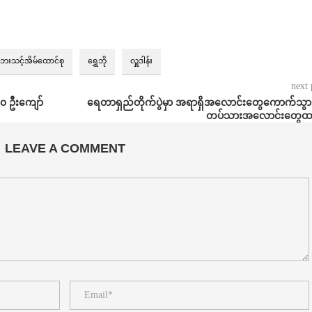
ဘေးသင့်အိမ်ထောင်စု
ရွှေဘို
လှူဒါန်း
next 
၀ ဦးကျော်
ရေတာရှည်တိုက်ပွဲမှာ အရာရှိအလောင်းတွေကောက်သွားပ
တပ်သားအလောင်းတွေထား
LEAVE A COMMENT