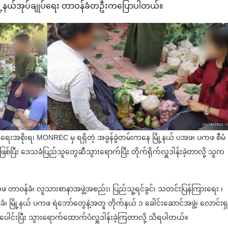
မြို့နယ်အုပ်ချုပ်ရေး တာဝန်ခံတဦးကပြောပါတယ်။
တ်ရေးအစိုးရ၊ MONREC မှ ရရှိတဲ့ အခွန်ခွဲတမ်းကနေ မြို့နယ် ပအဖ၊ ပကဖ စီမံ
့တာဖြစ်ပြီး ဒေသခံပြည်သူတွေဆီသွားရောက်ပြီး တိုက်ရိုက်လှူဒါန်းခဲ့တာလို့ သူက
ဖ တာဝန်ခံ၊ လူသားစာနာအဖွဲ့အစည်း၊ ပြည်သူ့ရင်ခွင်၊ သတင်းပြန်ကြားရေး ၊
ံ၊ မြို့နယ် ပကဖ ရဲဘော်တွေနဲ့အတူ တိုက်နယ် ၁ ခေါင်းဆောင်အဖွဲ့၊ လောင်းရ
ါင်းပြီး သွားရောက်ထောက်ပံလှူဒါန်းခဲ့ကြတာလို့ သိရပါတယ်။