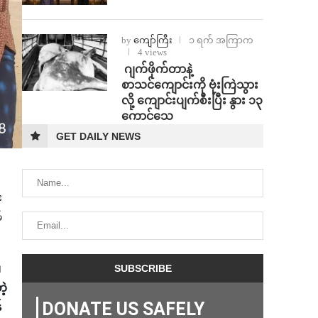
by
ကျော်ကြီး
၁ ရက် အကြာက
4 views
⁨⁩ ⁨ဂျက်ဖိုက်တာနဲ့
စာသင်ကျောင်းကို ဗုံးကြဲသွား
လို့ ကျောင်းပျက်စီးပြီး နွား ၁၃
ကောင်သေ
GET DAILY NEWS
း
်
၊
ဲ့
DONATE US SAFELY
်