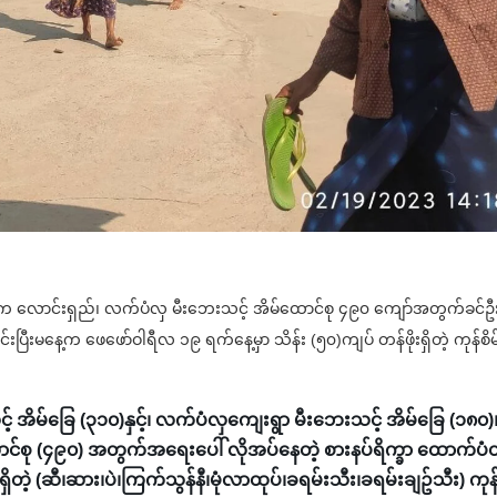
်အတွင်းက လောင်းရှည်၊ လက်ပံလှ မီးဘေးသင့် အိမ်ထောင်စု ၄၉၀ ကျော်အတွက်ခင်ဦ
ြီးမနေ့က ဖေဖော်ဝါရီလ ၁၉ ရက်နေ့မှာ သိန်း (၅၀)ကျပ် တန်ဖိုးရှိတဲ့ ကုန်စိမ
် အိမ်ခြေ (၃၁၀)နှင့်၊ လက်ပံလှကျေးရွာ မီးဘေးသင့် အိမ်ခြေ (၁၈၀)
ောင်စု (၄၉၀) အတွက်အရေးပေါ် လိုအပ်နေတဲ့ စားနပ်ရိက္ခာ ထောက်ပံတ
ိတဲ့ (ဆီ၊ဆား၊ပဲ၊ကြက်သွန်နီ၊မုံလာထုပ်၊ခရမ်းသီး၊ခရမ်းချဥ်သီး) ကုန