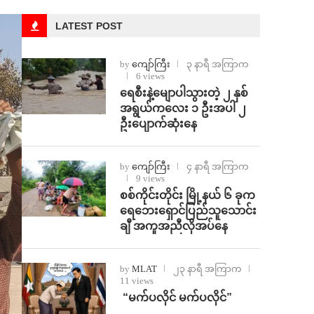
LATEST POST
by
ကျော်ကြီး
၃ နာရီ အကြာက
6 views
ရေစီးနဲ့မျောပါသွားတဲ့ ၂ နှစ်
အရွယ်ကလေး ၁ ဦးအပါ ၂
ဦးပျောက်ဆုံးနေ
by
ကျော်ကြီး
၄ နာရီ အကြာက
9 views
စစ်ကိုင်းတိုင်း မြို့နယ် ၆ ခုက
ရေဘေးရှောင်ပြည်သူသောင်း
ချီ အကူအညီလိုအပ်နေ
by
MLAT
၂၃ နာရီ အကြာက
11 views
⁨ ⁨“မက်ပလိုင် မက်ပလိုင်”