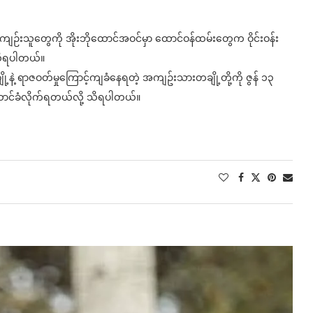
ကျဉ်းသူတွေကို အိုးဘိုထောင်အဝင်မှာ ထောင်ဝန်ထမ်းတွေက ဝိုင်းဝန်း
 သိရပါတယ်။
နဲ့ ရာဇဝတ်မှုကြောင့်ကျခံနေရတဲ့ အကျဥ်းသားတချို့တို့ကို ဇွန် ၁၃
့ဆောင်ခံလိုက်ရတယ်လို့ သိရပါတယ်။