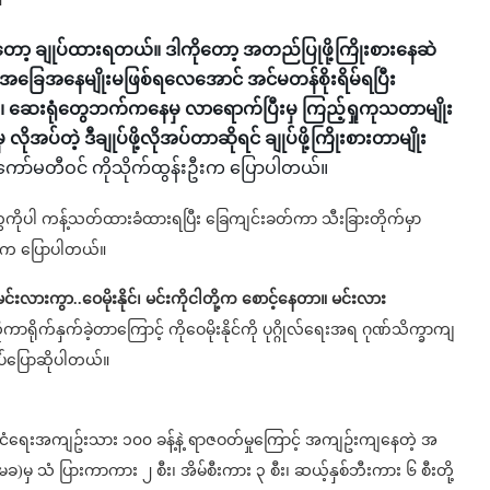
။
ုတော့ ချုပ်ထားရတယ်။ ဒါကိုတော့ အတည်ပြုဖို့ကြိုးစားနေဆဲ
့အခြေအနေမျိုးမဖြစ်ရလေအောင် အင်မတန်စိုးရိမ်ရပြီး
ေ၊ ဆေးရုံတွေဘက်ကနေမှ လာရောက်ပြီးမှ ကြည့်ရှုကုသတာမျိုး
အပ်တဲ့ ဒီချုပ်ဖို့လိုအပ်တာဆိုရင် ချုပ်ဖို့ကြိုးစားတာမျိုး
်ကော်မတီဝင် ကိုသိုက်ထွန်းဦးက ပြောပါတယ်။
်‌တွေကိုပါ ကန့်သတ်ထားခံထားရပြီး ခြေကျင်းခတ်ကာ သီးခြားတိုက်မှာ
ဦးက ပြောပါတယ်။
င်းလားကွာ..ဝေမိုးနိုင်၊ မင်းကိုငါတို့က စောင့်နေတာ။ မင်းလား
ကာရိုက်နှက်ခဲ့တာကြောင့် ကိုဝေမိုးနိုင်ကို ပုဂ္ဂိုလ်ရေးအရ ဂုဏ်သိက္ခာကျ
သပ်ပြောဆိုပါတယ်။
နိုင်ငံရေးအကျဥ်းသား ၁၀၀ ခန့်နဲ့ ရာဇဝတ်မှုကြောင့် အကျဥ်းကျနေတဲ့ အ
ခ)မှ သံ ပြားကာကား ၂ စီး၊ အိမ်စီးကား ၃ စီး၊ ဆယ့်နှစ်ဘီးကား ၆ စီးတို့