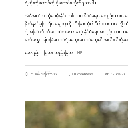
နဲ့ အိုးဘိုထောင်ကို ပို့ဆောင်ခံလိုက်ရတာပါ။
အဲဒီအထဲက ကိုဝေမိုးနိုင်အပါအဝင် နိုင်ငံရေး အကျဉ်းသား၊ အ
ရိုက်နှက်ခဲ့ကြပြီး အများစုကို သီးခြားတိုက်ပိတ်ထားတယ်လို့
ဒါ့အပြင် အိုးဘိုထောင်ကနေတဆင့် နိုင်ငံရေးအကျဥ်းသား တချို့
ရက်နေ့မှာ မြင်းခြံထောင်နဲ့ မ‌ကွေးထောင်တွေဆီ အသီးသီးပို
စာတည်း – မြတ်၊ တည်းဖြတ် – HP
၁ နှစ် အကြာက
0 comments
42 views