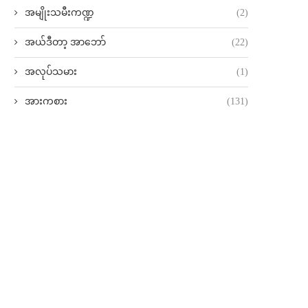
အမျိုးသမီးကဏ္ဍ
(2)
အယ်ဒီတာ့ အာဘော်
(22)
အလုပ်သမား
(1)
အားကစား
(131)