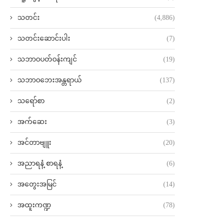
သတင်း
(4,886)
သတင်းဆောင်းပါး
(7)
သဘာဝပတ်ဝန်းကျင်
(19)
သဘာဝဘေးအန္တရာယ်
(137)
သရော်စာ
(2)
အက်ဆေး
(3)
အင်တာဗျူး
(20)
အညာရနံ့ စာရနံ့
(6)
အတွေးအမြင်
(14)
အထူးကဏ္ဍ
(78)