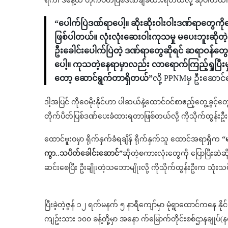
ရက်၊ ဒီနေ့ထိ တိုက်ပိတ်ပြစ်ဒဏ်ချခံထားရတယ်လို့ ဆိုပါတယ်
“ပေါက်ပြဲဒဏ်ရာပေါ့။ ဆိုးဆိုးဝါးဝါးဒဏ်ရာတွေကိ
ဖြစ်ပါတယ်။ လုံးလုံးဆေးဝါးကုသမှု မပေးဘူးဆိုတဲ
ဦးခေါင်းပေါက်ပြဲတဲ့ ဒဏ်ရာတွေဆိုရင် ဆရာဝန်တွ
ပေါ့။ ကုသတဲ့နေရာမှာလည်း လာရောက်ကြည့်ရှုပြီးမှ လို
တော့ ဆောင်ရွက်တာရှိတယ်”
လို့ PPNMမှ ဦးဆောင
ဒါ့အပြင် ကိုဝေမိုးနိုင်ဟာ ပါဆယ်နဲ့ထောင်ဝင်စာဧည့်တွေ့ခွင့
တိုက်ပိတ်ပြစ်ဒဏ်ပေးခံထားရတာဖြစ်တယ်လို့ ကိုသိုက်ထွန်း
ထောင်ဗူးဝမှာ ရိုက်နှက်ခံရချိန် ရိုက်နှက်သူ ထောင်အရာရှိက
“မ
ကွာ..သပိတ်ခေါင်းဆောင်”
ဆိုတဲ့စကားလုံးတွေကို ပြောပြီးဆဲဆို
ဆင်းစေပြီး ဦးချိုးတဲ့သဘောမျိုးလို့ ကိုသိုက်ထွန်းဦးက သုံး
ပြီးခဲ့တဲ့ဇွန် ၁၂ ရက်မနက် ၅ နာရီကျော်မှာ မုံရွာထောင်ကနေ 
ကျဥ်းသား ၁၀၀ ခန့်တို့မှာ အနော က်မြောက်တိုင်းစစ်ဌာနချုပ်(နမ