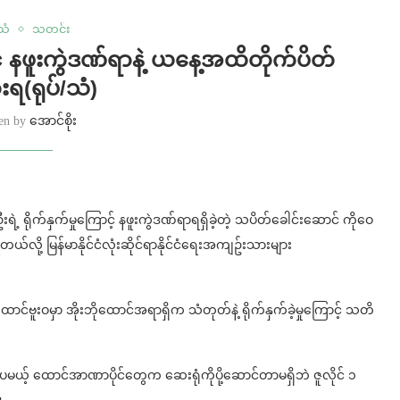
်သံ
သတင်း
င် နဖူးကွဲဒဏ်ရာနဲ့ ယနေ့အထိတိုက်ပိတ်
းရ(ရုပ်/သံ)
ten by
အောင်စိုး
းရဲ့ ရိုက်နှက်မှုကြောင့် နဖူးကွဲဒဏ်ရာရရှိခဲ့တဲ့ သပိတ်ခေါင်းဆောင် ကိုဝေ
ယ်လို့ မြန်မာနိုင်ငံလုံးဆိုင်ရာနိုင်ငံရေးအကျဥ်းသားများ
ထောင်ဗူးဝမှာ အိုးဘိုထောင်အရာရှိက သံတုတ်နဲ့ ရိုက်နှက်ခဲ့မှုကြောင့် သတိ
ခဲ့ပေမယ့် ထောင်အာဏာပိုင်တွေက ဆေးရုံကိုပို့ဆောင်တာမရှိဘဲ ဇူလိုင် ၁