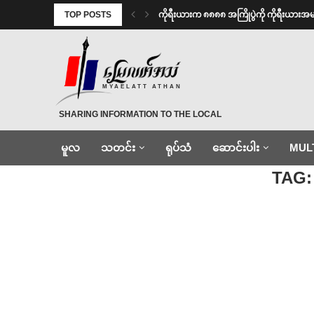
TOP POSTS
ကိုရီးယားက ၈၈၈၈ အကြိုပွဲကို ကိုရီးယား
MYAELATT ATHAN
SHARING INFORMATION TO THE LOCAL
မူလ
သတင်း
ရုပ်သံ
ဆောင်းပါး
MUL
Home
»
ကိုဝေမိုးနိုင်
TAG