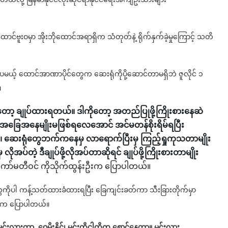
ထောင်ဗူးဝမှာ အိုးဘိုထောင်အရာရှိက သံတုတ်နဲ့ ရိုက်နှက်ခဲ့မှုကြောင့် သတိ
ခဲ့ပေမယ့် ထောင်အာဏာပိုင်တွေက ဆေးရုံကိုပို့ဆောင်တာမရှိဘဲ ဇူလိုင် ၁
။
ုတော့ ချုပ်ထားရတယ်။ ဒါကိုတော့ အတည်ပြုဖို့ကြိုးစားနေဆဲ
့အခြေအနေမျိုးမဖြစ်ရလေအောင် အင်မတန်စိုးရိမ်ရပြီး
ေ၊ ဆေးရုံတွေဘက်ကနေမှ လာရောက်ပြီးမှ ကြည့်ရှုကုသတာမျိုး
အပ်တဲ့ ဒီချုပ်ဖို့လိုအပ်တာဆိုရင် ချုပ်ဖို့ကြိုးစားတာမျိုး
ကော်မတီဝင် ကိုသိုက်ထွန်းဦးက ပြောပါတယ်။
်‌တွေကိုပါ ကန့်သတ်ထားခံထားရပြီး ခြေကျင်းခတ်ကာ သီးခြားတိုက်မှာ
ဦးက ပြောပါတယ်။
မင်းလားကွာ..ဝေမိုးနိုင်၊ မင်းကိုငါတို့က စောင့်နေတာ။ မင်းလား