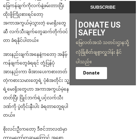
ခြေကန်ချက်ကိုလက်နဲ့ဖမ်းတားပြီး
ထိုးဖို့ကြိုးစားရင်တော့
DONATE US
အကာအကွယ်မဲ့သွားတဲ့ မေးရိုးတွေ
SAFELY
ဆီ လက်သီးချက်တွေဆက်တိုက်ဝင်
တာ ခံရနိုင်ပါတယ်။
မြေလတ်အသံ သတင်းဌာနသို့
လုံခြုံစိတ်ချစွာလှူဒါန်း နိုင်
အားနည်းချက်အနေနဲ့ကတော့ အနိမ့်
ပါသည်။
ကန်ချက်တွေခံရရင် တုံ့ပြန်ပုံ
အားနည်းကာ ဖိအားပေးကစားတတ်
Donate
တဲ့ကစားသမားတွေရဲ့ ပုံစံအတိုင်း သူ့
ရဲ့မေးရိုးတွေဟာ အကာအကွယ်မဲ့နေ
တတ်ပြီး ပြိုင်ဘက်ရဲ့ပင့်လက်သီး
ဒဏ်ကို ပွဲတိုင်းနီးပါး ခံရတာတွေ့ရပါ
တယ်။
စိုးလင်းဦးကတော့ ဒီဇင်ဘာလထဲမှာ
ကားမတော်တဆမှုကြောင့် အစော