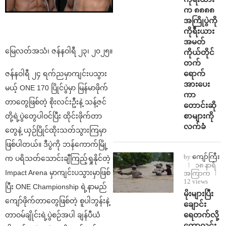
က ၈၈၈၈
အကြိုပွဲကို
ကိုရီးယား
အမတ်
မြေလတ်အသံ၊ ဇန်နဝါရီ ၂၃၊ ၂၀၂၅။
ကိုယ်တိုင်
တက်
ရောက်
ဇန်နဝါရီ ၂၄ ရက်ညမှာကျင်းပသွား
အားပေး
မယ့် ONE 170 ပြိုင်ပွဲမှာ မြန်မာဖိုက်
ကာ
တာတွေဖြစ်တဲ့ စိုးလင်းဦးနဲ့ သန့်ဇင်
တောင်းဆို
စာများကို
တို့ရဲ့ပွဲတွေပါဝင်ပြီး ထိုင်းဖိုက်တာ
လက်ခံ
တွေနဲ့ ယှဉ်ပြိုင်ထိုးသတ်သွားကြမှာ
ဖြစ်ပါတယ်။ ဒီပွဲကို ဘန်ကောက်မြို့
by
ကျော်ကြီး
က ပရိသတ်သောင်းချီကြည့်ရှုနိုင်တဲ့
၁၈ နာရီ
Impact Arena မှာကျင်းပသွားမှာဖြစ်
အကြာက
12 views
ပြီး ONE Championship ရဲ့နာမည်
⁨မိုးများပြီး
ကျော်ဖိုက်တာတွေဖြစ်တဲ့ စူပါဘွန်းနဲ့
ချောင်း
ရေတက်လို့
တာဝမ်ချိုင်းရဲ့ပွဲစဉ်အပါ ချန်ပီယံ
ကောလင်း