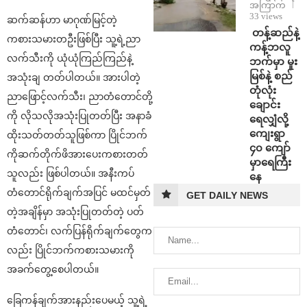
အကြာက
33 views
ဆက်ဆန်ဟာ မာဂုဏ်မြင့်တဲ့
⁩ ⁨တန့်ဆည်နဲ့
ကစားသမားတဦးဖြစ်ပြီး သူ့ရဲ့ညာ
ကန့်ဘလူ
လက်သီးကို ယုံယုံကြည်ကြည်နဲ့
ဘက်မှာ မူး
မြစ်နဲ့ စည်
အသုံးချ တတ်ပါတယ်။ အားပါတဲ့
တုံလုံး
ညာဖြောင့်လက်သီး၊ ညာတံတောင်တို့
ချောင်း
ကို လိုသလိုအသုံးပြုတတ်ပြီး အနာခံ
ရေလျှံလို့
ကျေးရွာ
ထိုးသတ်တတ်သူဖြစ်ကာ ပြိုင်ဘက်
၄၀ ကျော်
ကိုဆက်တိုက်ဖိအားပေးကစားတတ်
မှာရေကြီး
သူလည်း ဖြစ်ပါတယ်။ အနီးကပ်
နေ
တံတောင်ရိုက်ချက်အပြင် မထင်မှတ်
GET DAILY NEWS
တဲ့အချိန်မှာ အသုံးပြုတတ်တဲ့ ပတ်
တံတောင်၊ လက်ပြန်ရိုက်ချက်တွေက
လည်း ပြိုင်ဘက်ကစားသမားကို
အခက်တွေ့စေပါတယ်။
ခြေကန်ချက်အားနည်းပေမယ့် သူ့ရဲ့