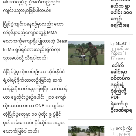
ခါးပတ်လုပွဲ ၃ ပွဲအထိထည့်သွင်း
နယ်က ရွာ
ကျင်းပသွားမှာဖြစ်ပါတယ်။
ပေါင်း ၁၀၀
ကျော်
ပြိုင်ပွဲကျင်းပနေစဉ်မှာလည်း ဟော
ရေကြီးနေ
လိဝုဒ်နာမည်ကျော်တွေနဲ့ MMA
လောကကိုကျောရိုးပြုထားတဲ့ Beast
by
MLAT
၂၂ နာရီ အ
In Me ရုပ်ရှင်ကားလည်းရိုက်ကူး
ကြာက
သွားမယ်လို့ သိရပါတယ်။
17 views
⁩ ⁨ပေါက်
ခေါင်းမှာ
ဒီပြိုင်ပွဲမှာ စိုးလင်းဦးဟာ ထိုင်းနိုင်ငံ
စစ်တပ်က
ရဲ့ဝါရင့်ဖိုက်တာတဦးဖြစ်တဲ့ ဆက်
ဒရုန်းနဲ့
ဆန်နဲ့ထိုးသတ်ရမှာဖြစ်ပြီး ဆက်ဆန်
ဗုံးကြဲလို့
PDF
ဟာ မွေထိုင်းပွဲစဉ်ပေါင်း ၂၀၀ ကျော်
ရဲဘော် ၃
ထိုးသတ်ထားကာ ONE ကကျင်းပ
ဦးဒဏ်ရာရ
တဲ့ပြိုင်ပွဲတွေမှာ ၁၀ ပွဲထိုး ၉ ပွဲနိုင်
မှတ်တမ်းကောင်း ပိုင်ဆိုင်ထားသူတ
by
ကျော်ကြီး
ယောက်ဖြစ်ပါတယ်။
၂၃ နာရီ