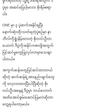
မှုကရထားတဲ့ သူ့ရဲ့ဒဏ်ရာတွေက ဒီ
ပွဲမှာ အဆင်ပြေပါ့မလား စိုးရိမ်စရာ
ပါ။
ONE မှာ ၃ ပွဲဆက်အနိုင်ရပြီး
နောက်ဆုံးထိုးသတ်ရတဲ့ပွဲစဉ်မှာ နာ
ဘီလ်ကိုရှုံးနိမ့်ထားတဲ့ စိုးလင်းဦးတ
ယောက် ဒီပွဲကိုအနိုင်ကစားဖို့အတွက်
ပြင်ဆင်မှုတွေပြုလုပ်လာမှာသေချာ
ပါတယ်။
အကွက်ဆန်းတွေပြင်ဆင်ထားတယ်
ဆိုတဲ့ ဆက်ဆန်ရဲ့အားနည်းချက်တွေ
ကို လေ့လာထားပြီးပါပြီဆိုတဲ့ စိုး
လင်းဦးအနေနဲ့ ဒီပွဲမှာ ဘယ်လောက်
အထိအောင်စွမ်းဆောင်ပြမလဲဆိုတာ
တွေ့ရပါတော့မယ်။