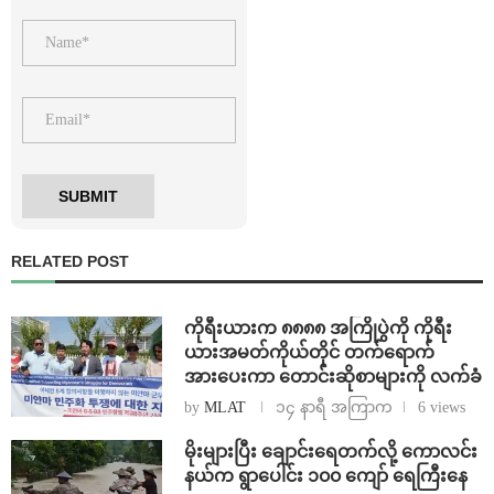
RELATED POST
ကိုရီးယားက ၈၈၈၈ အကြိုပွဲကို ကိုရီး
ယားအမတ်ကိုယ်တိုင် တက်ရောက်
အားပေးကာ တောင်းဆိုစာများကို လက်ခံ
by
MLAT
၁၄ နာရီ အကြာက
6 views
⁨မိုးများပြီး ချောင်းရေတက်လို့ ကောလင်း
နယ်က ရွာပေါင်း ၁၀၀ ကျော် ရေကြီးနေ