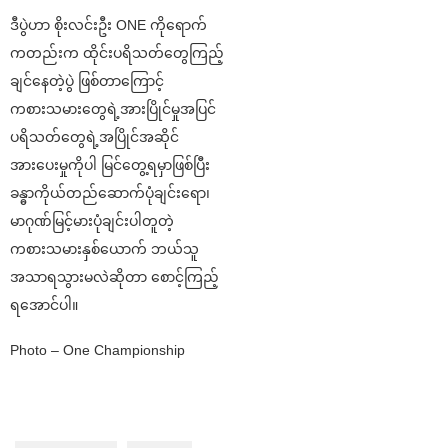
ဒီပွဲဟာ စိုးလင်းဦး ONE ကိုရောက်
ကတည်းက ထိုင်းပရိသတ်တွေကြည့်
ချင်နေတဲ့ပွဲ ဖြစ်တာကြောင့်
ကစားသမားတွေရဲ့အားပြိုင်မှုအပြင်
ပရိသတ်တွေရဲ့အပြိုင်အဆိုင်
အားပေးမှုကိုပါ မြင်တွေ့ရမှာဖြစ်ပြီး
ခန္ဓာကိုယ်တည်ဆောက်ပုံချင်းရော၊
မာဂုဏ်မြင့်မားပုံချင်းပါတူတဲ့
ကစားသမားနှစ်ယောက် ဘယ်သူ
အသာရသွားမလဲဆိုတာ စောင့်ကြည့်
ရအောင်ပါ။
Photo – One Championship