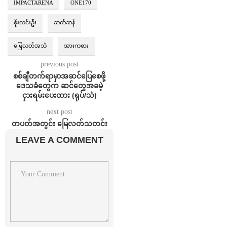
IMPACTARENA
ONE170
စိုးလင်းဦး
ဆက်ဆန်
မြေလတ်အသံ
အားကစား
previous post
စစ်ချီတက်ရာမှာအဆင်ပြေစေဖို့
ဒေသခံတွေက ဆင်တွေအခမဲ့
ငှားရမ်းပေးထား (ရုပ်/သံ)
next post
တပတ်အတွင်း မြေလတ်သတင်း
LEAVE A COMMENT