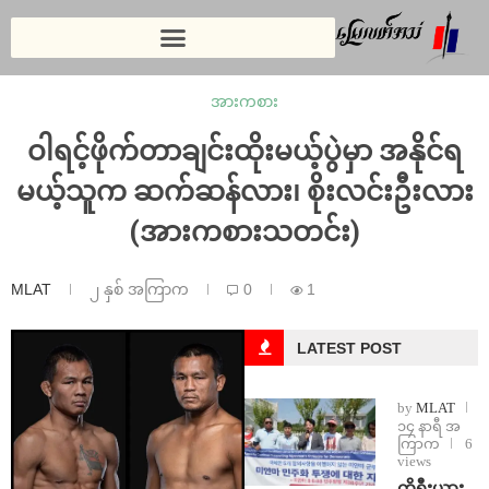
အားကစား
ဝါရင့်ဖိုက်တာချင်းထိုးမယ့်ပွဲမှာ အနိုင်ရ
မယ့်သူက ဆက်ဆန်လား၊ စိုးလင်းဦးလား
(အားကစားသတင်း)
MLAT
၂ နှစ် အကြာက
0
1
LATEST POST
by
MLAT
၁၄ နာရီ အ
ကြာက
6
views
ကိုရီးယား