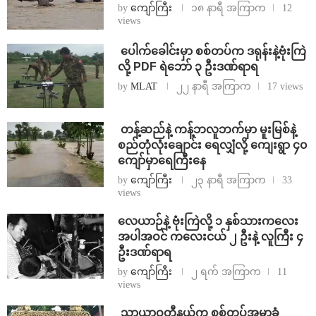
by
ကျော်ကြီး
၁၈ နာရီ အကြာက
12
views
⁩ ⁨ပေါက်ခေါင်းမှာ စစ်တပ်က ဒရုန်းနဲ့ဗုံးကြဲ
လို့ PDF ရဲဘော် ၃ ဦးဒဏ်ရာရ
by
MLAT
၂၂ နာရီ အကြာက
17 views
⁩ ⁨တန့်ဆည်နဲ့ ကန့်ဘလူဘက်မှာ မူးမြစ်နဲ့
စည်တုံလုံးချောင်း ရေလျှံလို့ ကျေးရွာ ၄၀
ကျော်မှာရေကြီးနေ
by
ကျော်ကြီး
၂၃ နာရီ အကြာက
33
views
⁨လေယာဉ်နဲ့ ဗုံးကြဲလို့ ၁ နှစ်သားကလေး
အပါအဝင် ကလေးငယ် ၂ ဦးနဲ့ လူကြီး ၄
ဦးဒဏ်ရာရ
by
ကျော်ကြီး
၂ ရက် အကြာက
11
views
⁩ ⁨သာယာဝတီနယ်က စစ်တပ်အမာခံ