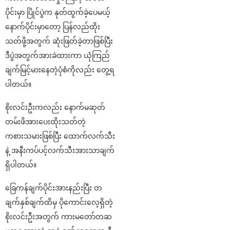
ပိုင်းမှာ ပြိုင်ပွဲက နုတ်ထွက်ခဲ့ပေမယ့်
နောက်ပိုင်းမှာတော့ ပြန်လည်ထိုး
သတ်ဖို့အတွက် ဆုံးဖြတ်ခဲ့တာဖြစ်ပြီး
ဒီပွဲအတွက်အားခဲထားကာ ယုံကြည်
ချက်မြင့်မားနေတဲ့ပုံစံကိုလည်း တွေ့ရ
ပါတယ်။
စိုးလင်းဦးကလည်း နောက်မဆုတ်
တမ်းဖိအားပေးထိုးသတ်တဲ့
ကစားသမားဖြစ်ပြီး ထောက်လက်သီး
နဲ့ အနီးကပ်ပင့်လက်သီးအားသာချက်
ရှိပါတယ်။
ခြေကန်ချက်ပိုင်းအားနည်းပြီး တ
ချက်နှစ်ချက်ထိမှ ပိုကောင်းလေ့ရှိတဲ့
စိုးလင်းဦးအတွက် ကားမတော်တဆ