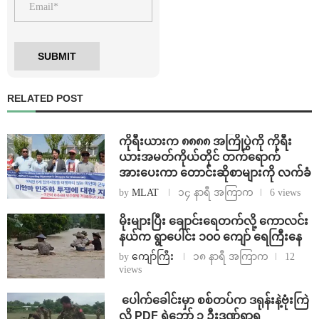
RELATED POST
ကိုရီးယားက ၈၈၈၈ အကြိုပွဲကို ကိုရီး
ယားအမတ်ကိုယ်တိုင် တက်ရောက်
အားပေးကာ တောင်းဆိုစာများကို လက်ခံ
by
MLAT
၁၄ နာရီ အကြာက
6 views
⁨မိုးများပြီး ချောင်းရေတက်လို့ ကောလင်း
နယ်က ရွာပေါင်း ၁၀၀ ကျော် ရေကြီးနေ
by
ကျော်ကြီး
၁၈ နာရီ အကြာက
12
views
⁩ ⁨ပေါက်ခေါင်းမှာ စစ်တပ်က ဒရုန်းနဲ့ဗုံးကြဲ
လို့ PDF ရဲဘော် ၃ ဦးဒဏ်ရာရ