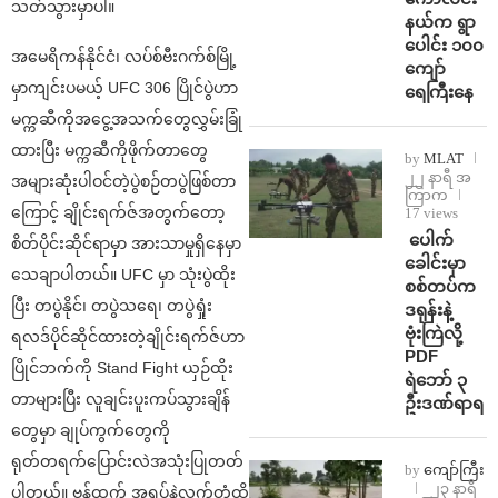
သတ်သွားမှာပါ။
နယ်က ရွာ
ပေါင်း ၁၀၀
အမေရိကန်နိုင်ငံ၊ လပ်စ်ဗီးဂက်စ်မြို့
ကျော်
မှာကျင်းပမယ့် UFC 306 ပြိုင်ပွဲဟာ
ရေကြီးနေ
မက္ကဆီကိုအငွေ့အသက်တွေလွှမ်းခြုံ
ထားပြီး မက္ကဆီကိုဖိုက်တာတွေ
by
MLAT
၂၂ နာရီ အ
အများဆုံးပါဝင်တဲ့ပွဲစဉ်တပွဲဖြစ်တာ
ကြာက
ကြောင့် ချိုင်းရက်ဇ်အတွက်တော့
17 views
⁩ ⁨ပေါက်
စိတ်ပိုင်းဆိုင်ရာမှာ အားသာမှုရှိနေမှာ
ခေါင်းမှာ
သေချာပါတယ်။ UFC မှာ သုံးပွဲထိုး
စစ်တပ်က
ပြီး တပွဲနိုင်၊ တပွဲသရေ၊ တပွဲရှုံး
ဒရုန်းနဲ့
ဗုံးကြဲလို့
ရလဒ်ပိုင်ဆိုင်ထားတဲ့ချိုင်းရက်ဇ်ဟာ
PDF
ပြိုင်ဘက်ကို Stand Fight ယှဉ်ထိုး
ရဲဘော် ၃
တာများပြီး လူချင်းပူးကပ်သွားချိန်
ဦးဒဏ်ရာရ
တွေမှာ ချုပ်ကွက်တွေကို
ရုတ်တရက်ပြောင်းလဲအသုံးပြုတတ်
by
ကျော်ကြီး
၂၃ နာရီ
ပါတယ်။ ဗန်ထက် အရပ်နဲ့လက်တံထိ