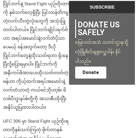
ပြိုင်ဘက်နဲ့ Stand Fight ယှဉ်ထိုးတာ
ကို နှစ်သက်လေ့ရှိပြီး ပြင်းထန်တိကျ
တဲ့လက်သီးတွဲလုံးတွေကို အသုံးပြု
DONATE US
တတ်ပါတယ်။ ပြိုင်ဘက်ချိုင်းရက်ဇ်
SAFELY
ဟာ အရပ်အမောင်းနဲ့လက်တံပိုသာ
မြေလတ်အသံ သတင်းဌာနသို့
ပေမယ့် ဗန်အတွက်တော့ ဒီလို
လုံခြုံစိတ်ချစွာလှူဒါန်း နိုင်
ပြိုင်ဘက်တွေနဲ့ထိုးသတ်ရတာ ရိုးနေ
ပါသည်။
ပြီလို့ပြောရမှာပါ။ ပြိုင်ဘက်ကို
Donate
အနီးကပ်ဖိအားပေးထိုးသတ်တတ်တဲ့
ဗန်ဟာ ကိုယ့်ထက်အရပ်အမောင်းနဲ့
လက်တံသာတဲ့ ကယ်ဗင်ဘိုဟာ့စ်၊ ဖိ
လစ်ပီဘူးနပ်စ်တို့ကို အသာစီးထိုးပြီး
အနိုင်ယူပြထားပါတယ်။
UFC 306 မှာ Stand Fight ယှဉ်ထိုးရ
တာကိုနှစ်သက်ကြတဲ့ ဖိုက်တာနှစ်