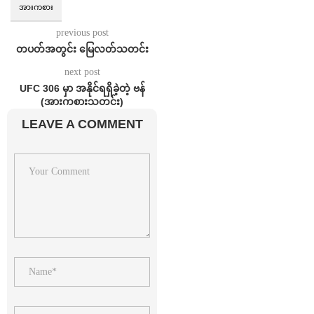
အားကစား
previous post
တပတ်အတွင်း မြေလတ်သတင်း
next post
UFC 306 မှာ အနိုင်ရရှိခဲ့တဲ့ ဗန်
(အားကစားသတင်း)
LEAVE A COMMENT