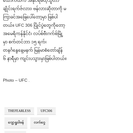
ယောက်ထဲက အနိုင်ရမယ့်သူဟာ
ချိုင်းရက်ဇ်လား၊ ဗန်လားဆိုတာကို မ
ကြာခင်အဖြေပေါ်တော့မှာ ဖြစ်ပါ
တယ်။ UFC 306 ပြိုင်ပွဲတွေကိုတော့
အမေရိကန်နိုင်ငံ၊ လပ်စ်ဗီးဂက်စ်မြို့
မှာ စက်တင်ဘာ ၁၅ ရက်၊
တနင်္ဂနွေနေ့မနက် မြန်မာစံတော်ချိန်
၆ နာရီမှာ ကျင်းပသွားမှာဖြစ်ပါတယ်။
Photo – UFC .
THEFEARLESS
UFC306
ဂျော့ရှုဝါဗန်
လက်ဝှေ့