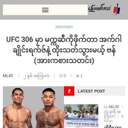
အားကစား
UFC 306 မှာ မက္ကဆီကိုဖိုက်တာ အက်ဂါ
ချိုင်းရက်ဇ်နဲ့ ထိုးသတ်သွားမယ့် ဗန်
(အားကစားသတင်း)
MLAT
၂ နှစ် အကြာက
0
1
LATEST POST
by
MLAT
၁၄ နာရီ အ
ကြာက
6
views
ကိုရီးယား