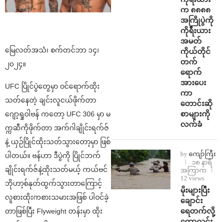
က ၈၈၈၈
အကြိုပွဲကို
ကိုရီးယား
အမတ်
မြေလတ်အသံ၊ စက်တင်ဘာ ၁၄၊
ကိုယ်တိုင်
တက်
၂၀၂၄။
ရောက်
အားပေး
UFC ပြိုင်ပွဲတွေမှာ ဝင်ရောက်ထိုး
ကာ
သတ်နေတဲ့ ချင်းလူငယ်ဖိုက်တာ
တောင်းဆို
စာများကို
ဂျော့ရှုဝါဗန် ကတော့ UFC 306 မှာ မ
လက်ခံ
က္ကဆီကိုဖိုက်တာ အက်ဂါချိုင်းရက်ဇ်
နဲ့ ယှဉ်ပြိုင်ထိုးသတ်သွားတော့မှာ ဖြစ်
by
ကျော်ကြီး
ပါတယ်။ ဗန်ဟာ ဒီပွဲကို ပြိုင်ဘက်
၁၈ နာရီ
ချိုင်းရက်ဇ်နဲ့ထိုးသတ်မယ့် ကယ်ဗင်
အကြာက
12 views
ဘိုဟာ့စ်နုတ်ထွက်သွားတာကြောင့်
⁨မိုးများပြီး
လူစားထိုးကစားသမားအဖြစ် ပါဝင်ခဲ့
ချောင်း
ရေတက်လို့
တာဖြစ်ပြီး Flyweight တန်းမှာ ထိုး
ကောလင်း