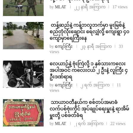
by
MLAT
၂၂ နာရီ အကြာက
17 views
⁩ ⁨တန့်ဆည်နဲ့ ကန့်ဘလူဘက်မှာ မူးမြစ်နဲ့
စည်တုံလုံးချောင်း ရေလျှံလို့ ကျေးရွာ ၄၀
ကျော်မှာရေကြီးနေ
by
ကျော်ကြီး
၂၃ နာရီ အကြာက
33
views
⁨လေယာဉ်နဲ့ ဗုံးကြဲလို့ ၁ နှစ်သားကလေး
အပါအဝင် ကလေးငယ် ၂ ဦးနဲ့ လူကြီး ၄
ဦးဒဏ်ရာရ
by
ကျော်ကြီး
၂ ရက် အကြာက
11
views
⁩ ⁨သာယာဝတီနယ်က စစ်တပ်အမာခံ
လက်ပစ်ဗုံးကိုင် အုပ်ချုပ်ရေးမှူးနဲ့ ရာအိမ်
မှူးတို့ ပစ်ခတ်ခံရ
by
MLAT
၂ ရက် အကြာက
22 views