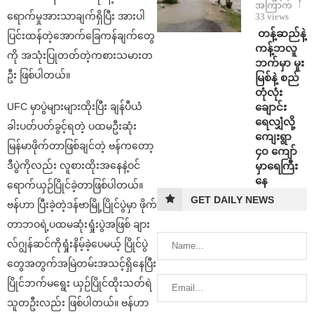
အကြာက
ရောက်မှုအားသာချက်ရှိပြီး အားပါ
33 views
⁩ ⁨တန့်ဆည်နဲ့
ပြင်းထန်တဲ့အောက်ခြေကန်ချက်တွေ
ကန့်ဘလူ
ကို အသုံးပြုတတ်တဲ့ကစားသမားတ
ဘက်မှာ မူး
ဦး ဖြစ်ပါတယ်။
မြစ်နဲ့ စည်
တုံလုံး
ချောင်း
UFC မှာပွဲများများထိုးပြီး ချန်ပီယံ
ရေလျှံလို့
ခါးပတ်ပတ်ခွင့်ရတဲ့ ပထမဦးဆုံး
ကျေးရွာ
မြန်မာဖိုက်တာဖြစ်ချင်တဲ့ ဗန်ကတော့
၄၀ ကျော်
မှာရေကြီး
ဒီပွဲကိုလည်း လူစားထိုးအနေနဲ့ဝင်
နေ
ရောက်ယှဉ်ပြိုင်ခဲ့တာဖြစ်ပါတယ်။
GET DAILY NEWS
ဗန်ဟာ ပြီးခဲ့တဲ့ဒန်ဗာမြို့ပြိုင်ပွဲမှာ ဖိုက်
တာဘဝရဲ့ပထမဆုံးရှုံးပွဲအဖြစ် ချား
လ်ဂျွန်ဆင်ကိုရှုံးနိမ့်ခဲ့ပေမယ့် ပြိုင်ပွဲ
တွေအတွက်အမြဲတမ်းအသင့်ရှိနေပြီး
ပြိုင်ဘက်မရွေး ယှဉ်ပြိုင်ထိုးသတ်ရဲ
သူတဦးလည်း ဖြစ်ပါတယ်။ ဗန်ဟာ