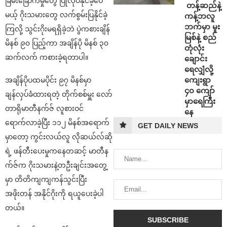
ခြိမ်းခြောက်မှုတွေ ပြုလုပ်နိုင်ခဲ့ပေ
⁩ ⁨တန့်ဆည်နဲ့
မယ့် ဂိုးသမားတွေ လက်စွမ်းပြနိုင်ခဲ့
ကန့်ဘလူ
ဘက်မှာ မူး
ကြလို့ သွင်းဂိုးမရရှိခဲ့ဘဲ ပွဲကစားချိန်
မြစ်နဲ့ စည်
မိနစ် ၉၀ ပြည့်ကာ အချိန်ပို မိနစ် ၃၀
တုံလုံး
ဆက်လက် ကစားခဲ့ရတာပါ။
ချောင်း
ရေလျှံလို့
ကျေးရွာ
အချိန်ပိုပထမပိုင်း ၉၇ မိနစ်မှာ
၄၀ ကျော်
ချန်လှပ်ခံထားရတဲ့ တိုက်စစ်မှူး လော်
မှာရေကြီး
တာရိုမာတီနက်ဇ် လူစားဝင်
နေ
ရောက်လာခဲ့ပြီး ၁၁၂ မိနစ်အရောက်
GET DAILY NEWS
မှာတော့ ကွင်းလယ်လူ လိုဆယ်လ်ဆို
ရဲ့ ဖန်တီးပေးမှုကနေတဆင့် မာတီန
က်ဇ်က ဂိုးသမားနဲ့တဦးချင်းအတွေ့
မှာ တိတိကျကျကန်သွင်းပြီး
အဖိုးတန် အနိုင်ဂိုးကို ရယူပေးခဲ့ပါ
တယ်။