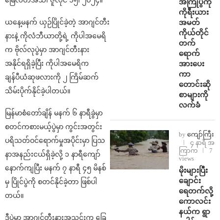
အကြိုပွဲကို
ကိုရီးယား
အမတ်
ယနေ့မနက် ယှဉ်ပြိုင်ခဲ့တဲ့ အာဂျင်တီး
ကိုယ်တိုင်
နားနဲ့ ကိုလံဘီယာတို့ရဲ့ ကိုပါအမေရိ
တက်
က ဗိုလ်လုပွဲမှာ အာဂျင်တီးနား
ရောက်
အားပေး
အနိုင်ရရှိခဲ့ပြီး ကိုပါအမေရိက
ကာ
ချန်ပီယံဆုဖလားကို ၂ ကြိမ်ဆက်
တောင်းဆို
သိမ်းပိုက်နိုင်ခဲ့ပါတယ်။
စာများကို
လက်ခံ
မြန်မာစံတော်ချိန် မနက် ၆ နာရီခွဲမှာ
စတင်ကစားမယ့်ပွဲမှာ ကွင်းအတွင်း
by
ကျော်ကြီး
ပရိသတ်ဝင်ရောက်မှုအပိုင်းမှာ ပြသ
၄ နာရီ အ
ကြာက
7
နာအနည်းငယ်ရှိခဲ့လို့ ၁ နာရီကျော်
views
နောက်ကျပြီး မနက် ၇ နာရီ ၄၅ မိနစ်
⁨မိုးများပြီး
ချောင်း
မှ ပြိုင်ပွဲကို စတင်နိုင်ခဲ့တာ ဖြစ်ပါ
ရေတက်လို့
တယ်။
ကောလင်း
နယ်က ရွာ
ဒီပွဲမှာ အာဂျင်တီးနားအသင်းက ခြေ