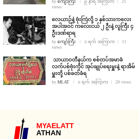
by
ကျော်ကြီး
၉ နာရီ အကြာက
21
views
⁨လေယာဉ်နဲ့ ဗုံးကြဲလို့ ၁ နှစ်သားကလေး
အပါအဝင် ကလေးငယ် ၂ ဦးနဲ့ လူကြီး ၄
ဦးဒဏ်ရာရ
by
ကျော်ကြီး
၁ ရက် အကြာက
11
views
⁩ ⁨သာယာဝတီနယ်က စစ်တပ်အမာခံ
လက်ပစ်ဗုံးကိုင် အုပ်ချုပ်ရေးမှူးနဲ့ ရာအိမ်
မှူးတို့ ပစ်ခတ်ခံရ
by
MLAT
၁ ရက် အကြာက
20 views
MYAELATT
ATHAN