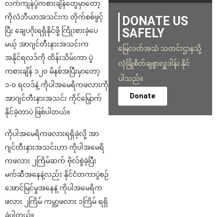
လက်ကျန်ပွဲကစားချိန်တွေမှာတော့
ကိုလံဘီယာအသင်းက တိုက်စစ်ဖွင့်
DONATE US
SAFELY
ပြီး ချေပဂိုးရရှိနိုင်ဖို့ ကြိုးစားခဲ့ပေ
မယ့် အာဂျင်တီးနားအသင်းက
မြေလတ်အသံ သတင်းဌာနသို့
အနိုင်ရလဒ်ကို ထိန်းသိမ်းကာ ပွဲ
လုံခြုံစိတ်ချစွာလှူဒါန်း နိုင်
ကစားချိန် ၁၂၀ မိနစ်အပြီးမှာတော့
ပါသည်။
၁-၀ ရလဒ်နဲ့ ကိုပါအမေရိကဖလားကို
Donate
အာဂျင်တီးနားအသင်း ကိုင်မြှောက်
နိုင်ခဲ့တာပဲ ဖြစ်ပါတယ်။
ကိုပါအမေရိကဖလားရရှိခဲ့လို့ အာ
ဂျင်တီးနားအသင်းဟာ ကိုပါအမေရိ
ကဖလား ၂ကြိမ်ဆက် ဗိုလ်စွဲခဲ့ပြီး
မက်ဆီအနေနဲ့လည်း နိုင်ငံတကာပွဲစဉ်
အောင်မြင်မှုအနေနဲ့ ကိုပါအမေရိက
ဖလား ၂ကြိမ် ကမ္ဘာ့ဖလား ၁ကြိမ် ရရှိ
ခဲ့ပါတယ်။