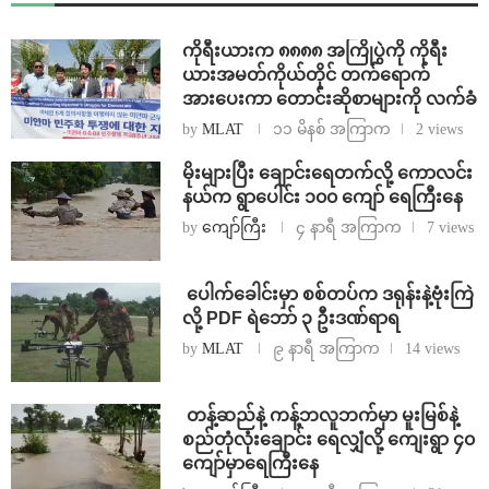
ကိုရီးယားက ၈၈၈၈ အကြိုပွဲကို ကိုရီး
ယားအမတ်ကိုယ်တိုင် တက်ရောက်
အားပေးကာ တောင်းဆိုစာများကို လက်ခံ
by
MLAT
၁၁ မိနစ် အကြာက
2 views
⁨မိုးများပြီး ချောင်းရေတက်လို့ ကောလင်း
နယ်က ရွာပေါင်း ၁၀၀ ကျော် ရေကြီးနေ
by
ကျော်ကြီး
၄ နာရီ အကြာက
7 views
⁩ ⁨ပေါက်ခေါင်းမှာ စစ်တပ်က ဒရုန်းနဲ့ဗုံးကြဲ
လို့ PDF ရဲဘော် ၃ ဦးဒဏ်ရာရ
by
MLAT
၉ နာရီ အကြာက
14 views
⁩ ⁨တန့်ဆည်နဲ့ ကန့်ဘလူဘက်မှာ မူးမြစ်နဲ့
စည်တုံလုံးချောင်း ရေလျှံလို့ ကျေးရွာ ၄၀
ကျော်မှာရေကြီးနေ