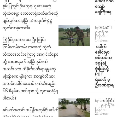
ပေါင်း ၁၀၀
စွမ်းပြသွင်းဂိုးတွေရယူပေးနေတဲ့
ကျော်
ရေကြီးနေ
တိုက်စစ်မှူး လော်တာရိုမာတီနက်ဇ်ကို
ချန်လှပ်ထားခဲ့ပြီး အဲဗာရက်ဇ်နဲ့ ပွဲ
by
MLAT
ထွက်လာခဲ့တာပါ။
၉ နာရီ အ
ကြာက
ကြံ့ခိုင်မှုအသားပေးပြီး ကြမ်း
14 views
⁩ ⁨ပေါက်
ကြမ်းတမ်းတမ်း ကစားတဲ့ ကိုလံ
ခေါင်းမှာ
ဘီယာအသင်းကြောင့် အာဂျင်တီးနား
စစ်တပ်က
တို့ ကစားရခက်ခဲခဲ့ပြီး နှစ်ဖက်
ဒရုန်းနဲ့
ဗုံးကြဲလို့
အသင်းသား ထိခိုက်ဒဏ်ရာရမှုတွေ
PDF
မကြာခဏဖြစ်ခဲ့ကာ အာဂျင်တီးနား
ရဲဘော် ၃
အသင်းခေါင်းဆောင် မက်ဆီလည်း
ဦးဒဏ်ရာရ
၆၆ မိနစ်မှာ ဒဏ်ရာရလို့ လူစားလဲခဲ့ရ
ပါတယ်။
by
ကျော်ကြီး
၉ နာရီ အ
ကြာက
နှစ်ဖက်အသင်းအပြန်အလှန်ဂိုးပေါက်
21 views