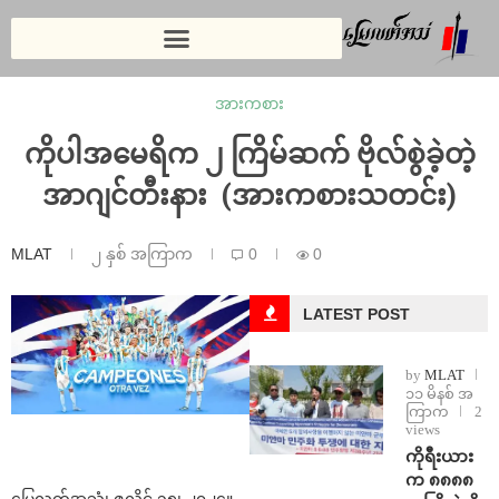
အားကစား
ကိုပါအမေရိက ၂ ကြိမ်ဆက် ဗိုလ်စွဲခဲ့တဲ့
အာဂျင်တီးနား (အားကစားသတင်း)
MLAT
၂ နှစ် အကြာက
0
0
LATEST POST
by
MLAT
၁၁ မိနစ် အ
ကြာက
2
views
ကိုရီးယား
က ၈၈၈၈
မြေလတ်အသံ၊ ဇူလိုင် ၁၅၊ ၂၀၂၄။