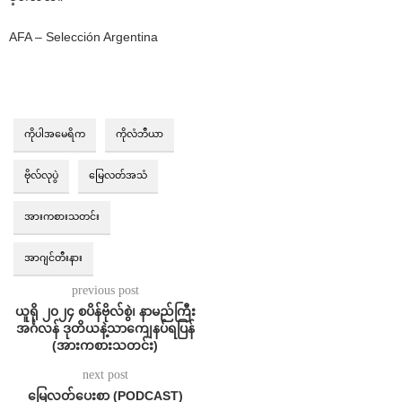
AFA – Selección Argentina
ကိုပါအမေရိက
ကိုလံဘီယာ
ဗိုလ်လုပွဲ
မြေလတ်အသံ
အားကစားသတင်း
အာဂျင်တီးနား
previous post
ယူရို ၂၀၂၄ စပိန်ဗိုလ်စွဲ၊ နာမည်ကြီး
အင်္ဂလန် ဒုတိယနဲ့သာကျေနပ်ရပြန်
(အားကစားသတင်း)
next post
မြေလတ်ပေးစာ (PODCAST)