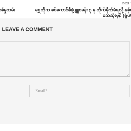
next 
စ်မှုထမ်း
⁨⁨ရွှေဘိုက စစ်ကောင်စီနဲ့ပျူစခန်း ၃ ခု တိုက်ခိုက်ခံရလို့ နှစ
သေဆုံးမှုရှိ (ရုပ်
LEAVE A COMMENT