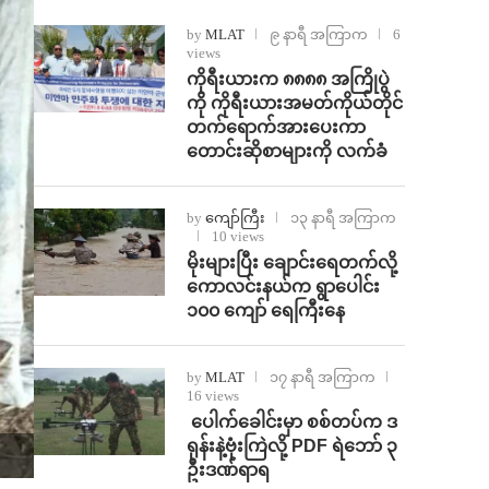
by
MLAT
၉ နာရီ အကြာက
6
views
ကိုရီးယားက ၈၈၈၈ အကြိုပွဲ
ကို ကိုရီးယားအမတ်ကိုယ်တိုင်
တက်ရောက်အားပေးကာ
တောင်းဆိုစာများကို လက်ခံ
by
ကျော်ကြီး
၁၃ နာရီ အကြာက
10 views
⁨မိုးများပြီး ချောင်းရေတက်လို့
ကောလင်းနယ်က ရွာပေါင်း
၁၀၀ ကျော် ရေကြီးနေ
by
MLAT
၁၇ နာရီ အကြာက
16 views
⁩ ⁨ပေါက်ခေါင်းမှာ စစ်တပ်က ဒ
ရုန်းနဲ့ဗုံးကြဲလို့ PDF ရဲဘော် ၃
ဦးဒဏ်ရာရ