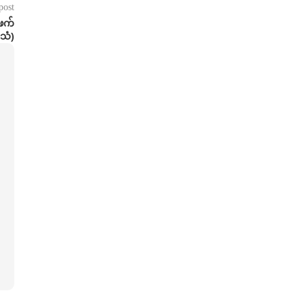
post
်ဖက်
/သံ)