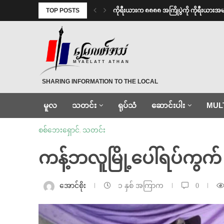
TOP POSTS
ကိုရီးယားက ၈၈၈၈ အကြိုပွဲကို ကိုရီးယား
MYAELATT ATHAN
SHARING INFORMATION TO THE LOCAL
မူလ
သတင်း
ရုပ်သံ
ဆောင်းပါး
MUL
စစ်ဘေးရှောင်
,
သတင်း
ကန့်ဘလူမြို့ပေါ်ရပ်ကွက် 
အောင်စိုး
၁ နှစ် အကြာက
0