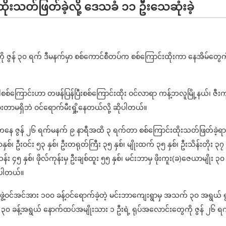
ထိုးသတ်ဖြတ်ခဲ့လို့ ဒေသခံ ၁၁ ဦးသေဆုံးခဲ့
ေကို ဇွန် ၃၀ ရက် ဒီမနက်မှာ စစ်ကောင်စီတပ်က စစ်ကြောင်းထိုးကာ နေအိမ်တွေက
စ်ကြောင်းဟာ တဖန်ပြန်ပြီးစစ်ကြောင်းထိုး ဝင်လာရာ ကန့်ဘလူမြို့နယ်၊ ဇီးကု
်ပွားတာမရှိဘဲ ဝင်ရောက်မီးရှို့နေတယ်လို့ ဆိုပါတယ်။
ကနေ ဇွန် ၂၆ ရက်မနက် ၉ နာရီအထိ ၃ ရက်တာ စစ်ကြောင်းထိုးသတ်ဖြတ်ခဲ့ရာ
ှစ်၊ ဦးဝင်း ၅၃ နှစ်၊ ဦးတရုတ်ကြီး ၃၅ နှစ်၊ မျိုးထက် ၃၅ နှစ်၊ ဦးသိန်းတိုး ၃၇
းဆန်း ၄၅ နှစ်၊ ဖိုလ်ကုန်းမှ ဦးချစ်ထူး ၅၅ နှစ်၊ မင်းဘာမှ ဖိုးကူး(ခ)ဇေယာမျိုး ၃၀ 
ြပါတယ်။
်ဖွဲ့ဝင်အင်အား ၁၀၀ ခန့်ဝင်ရောက်ခဲ့တဲ့ မင်းဘာကျေးရွာမှ အသက် ၃၀ အရွယ် ရ
် ၃၀ ခန့်အရွယ် နောက်ထပ်အမျိုးသား ၁ ဦးရဲ့ ရုပ်အလောင်းတွေကို ဇွန် ၂၆ ရ