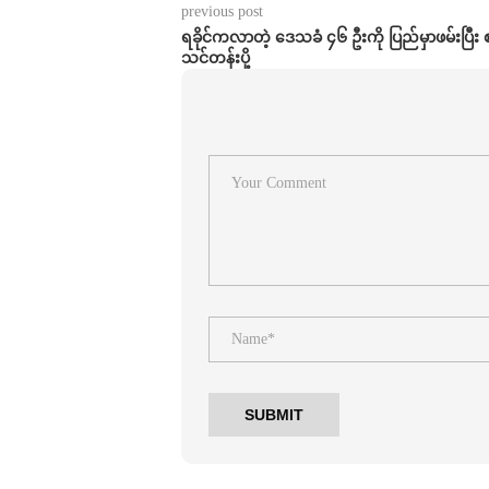
previous post
ရခိုင်ကလာတဲ့ ဒေသခံ ၄၆ ဦးကို ပြည်မှာဖမ်းပြီး စ
သင်တန်းပို့