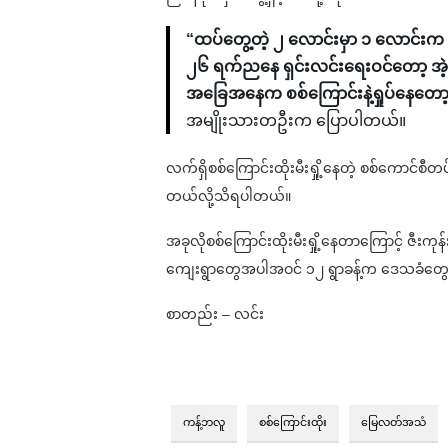
“ထပ်တွေ့တဲ့ ၂ လောင်းမှာ ၁ လောင်း
၂၆ ရက်ညနေ ရှင်းလင်းရေးဝင်တော့ အဲ့မ
အခြေအနေက စစ်ကြောင်းနဲ့ရှုပ်နေတ
အမျိုးသားတဦးက ပြောပါတယ်။
လက်ရှိစစ်ကြောင်းထိုးမီးရှို့နေတဲ့ စစ်ကောင်
တယ်လို့သိရပါတယ်။
အခုလိုစစ်ကြောင်းထိုးမီးရှို့နေတာကြောင့် ဇီးကုန်
ကျေးရွာတွေအပါအဝင် ၁၂ ရွာခန့်က ဒေသခံတွ
စာတည်း – လင်း
ကန့်ဘလူ
စစ်ကြောင်းထိုး
မြေလတ်အသံ