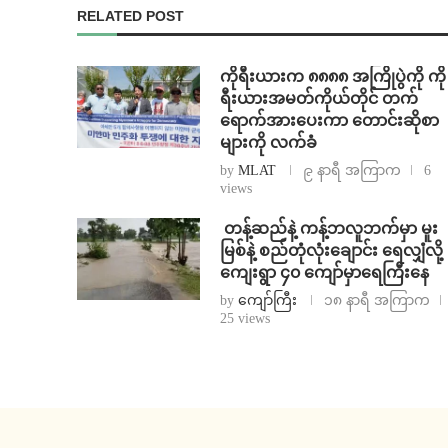
RELATED POST
ကိုရီးယားက ၈၈၈၈ အကြိုပွဲကို ကို
ရီးယားအမတ်ကိုယ်တိုင် တက်
ရောက်အားပေးကာ တောင်းဆိုစာ
များကို လက်ခံ
by
MLAT
၉ နာရီ အကြာက
6
views
⁩ ⁨တန့်ဆည်နဲ့ ကန့်ဘလူဘက်မှာ မူး
မြစ်နဲ့ စည်တုံလုံးချောင်း ရေလျှံလို့
ကျေးရွာ ၄၀ ကျော်မှာရေကြီးနေ
by
ကျော်ကြီး
၁၈ နာရီ အကြာက
25 views