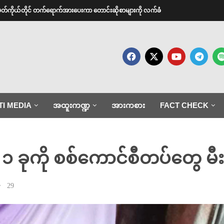
အမတ်ကိုယ်တိုင် တက်ရောက်အားပေးကာ တောင်းဆိုစာများကို လက်ခံ
TI MEDIA
အထူးကဏ္ဍ
အားကစား
FACT CHECK
၁ ခုကို စစ်ကောင်စီတပ်တွေ မီးရ
29