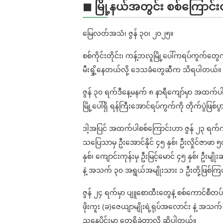
◼ မြို့နယ်အတွင်း စစ်ကြောင်း
မြေလတ်အသံ၊ ဇွန် ၃၀၊ ၂၀၂၅။
စစ်ကိုင်းတိုင်း၊ ကန့်ဘလူမြို့ပေါ်ကရပ်ကွက်တွ
မီးရှို့နေတယ်လို့ ဒေသခံတွေဆီက သိရပါတယ်။
ဇွန် ၃၀ ရက်ဒီနေ့မနက် ၈ နာရီကျော်မှာ အထက်ပါစ
မြို့ပေါ်ရှိ ရန်ကြီးအောင်ရပ်ကွက်ကို တိုက်ပွဲဖြစ
ဒါ့အပြင် အထက်ပါစစ်ကြောင်းဟာ ဇွန် ၂၃ ရက်
သပြေသာမှ ဦးအောင်နိုင် ၄၅ နှစ်၊ ဦးလှိုင်ဇာဖာ ၅၀န
နှစ်၊ ကျောင်းကုန်းမှ ဦးမြင့်မောင် ၄၅ နှစ်၊ ဦးမျို
နဲ့ အသက် ၃၀ အရွယ်အမျိုးသား ၁ ဦးတို့ဖြစ်က
ဇွန် ၂၄ ရက်မှာ ပျူစောထီးတွေနဲ့ စစ်ကောင်စီတပ
ဖိုးကူး (ခ)ဇေယျာမျိုးရဲ့ရုပ်အလောင်း နဲ့ အသက
ညနေပိုင်းမှာ တွေ့ရှိခဲ့တာလို့ ဆိုပါတယ်။