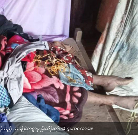
ခဲ့သည့် သပြေသာရွာမှ ဦးသိန်းတိုး၏ ရုပ်အလောင်း။