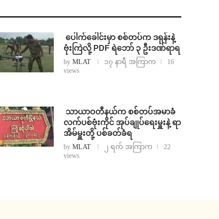
⁩ ⁨ပေါက်ခေါင်းမှာ စစ်တပ်က ဒရုန်းနဲ့
ဗုံးကြဲလို့ PDF ရဲဘော် ၃ ဦးဒဏ်ရာရ
by
MLAT
၁၇ နာရီ အကြာက
16
views
⁩ ⁨သာယာဝတီနယ်က စစ်တပ်အမာခံ
လက်ပစ်ဗုံးကိုင် အုပ်ချုပ်ရေးမှူးနဲ့ ရာ
အိမ်မှူးတို့ ပစ်ခတ်ခံရ
by
MLAT
၂ ရက် အကြာက
22
views