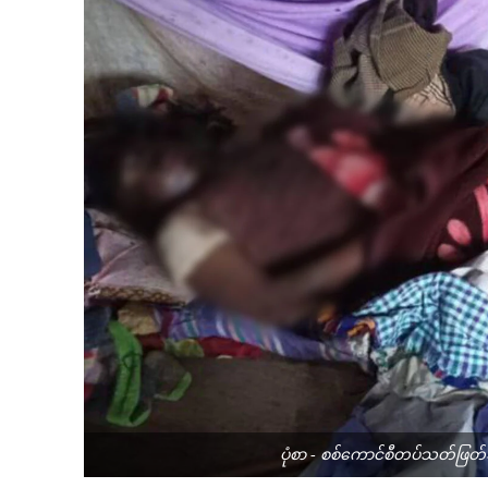
ပုံစာ - စစ်ကောင်စီတပ်သတ်ဖြတ်