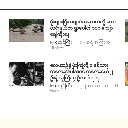
⁨မိုးများပြီး ချောင်းရေတက်လို့ ကော
လင်းနယ်က ရွာပေါင်း ၁၀၀ ကျော်
ရေကြီးနေ
by
ကျော်ကြီး
၁၃ နာရီ အကြာက
10 views
⁨လေယာဉ်နဲ့ ဗုံးကြဲလို့ ၁ နှစ်သား
ကလေးအပါအဝင် ကလေးငယ် ၂
ဦးနဲ့ လူကြီး ၄ ဦးဒဏ်ရာရ
by
ကျော်ကြီး
၂ ရက် အကြာက
11
views