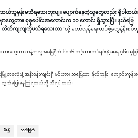
က ဘယ်သူမှန်းမသိရသေးဘူးဗျ။ ပျောက်နေတဲ့သူတွေလည်း ရှိပါတယ်
ှာတွေ့တာ။ စုစုပေါင်းအလောင်းက ၁၁ လောင်း ရှိသွားပြီ။ နယ်မြေ
ော့ တိတိကျကျကိုမသိရသေးတာ”
လို့ တော်လှန်ရေးတပ်ဖွဲ့တွေနဲ့နီးစပ်သ
စီတပ်သားတွေဟာ ကန့်ဘလူအခြေစိုက် ၆၀၀၆ တင့်ကားတပ်ရင်းနဲ့ ခမရ ၃၆၁ မှဖြစ
းမြို့တခုလုံးနဲ့ အနီးဝန်းကျင်းရှိ မင်းဘာ၊ သပြေသာ၊ ဖိုလ်ကုန်း၊ ကျောင်းကုန်းစ
ေ ထွက်ပြေးနေကြရတယ်လို့ သိရပါတယ်။
မီးရှို့
သတ်ဖြတ်