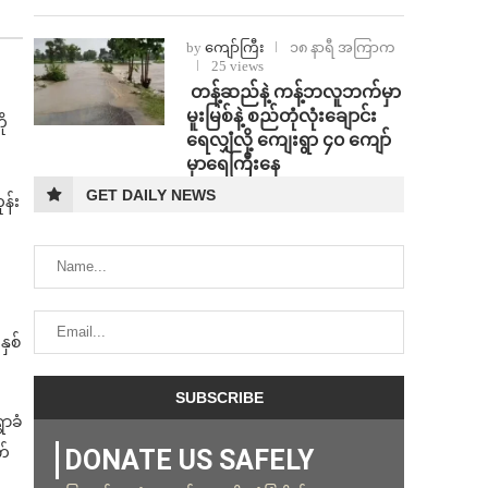
by
ကျော်ကြီး
၁၈ နာရီ အကြာက
25 views
⁩ ⁨တန့်ဆည်နဲ့ ကန့်ဘလူဘက်မှာ
မူးမြစ်နဲ့ စည်တုံလုံးချောင်း
ို
ရေလျှံလို့ ကျေးရွာ ၄၀ ကျော်
မှာရေကြီးနေ
GET DAILY NEWS
န်း
နှစ်
ွာခံ
က်
DONATE US SAFELY