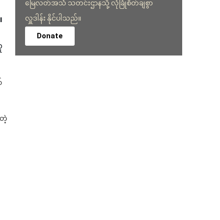
မြေလတ်အသံ သတင်းဌာနသို့ လုံခြုံစိတ်ချစွာ
လှူဒါန်း နိုင်ပါသည်။
။
Donate
ူ
်
တဲ့