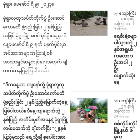
မုံရွာ၊ ဖေဖော်ဝါရီ ၉၊ ၂၀၂၃။
by
ကျော်ကြီး
မုံရွာလူထုသပိတ်တိုက်ပွဲ ဦးဆောင်
၁၈ နာရီ
အကြာက
ကော်မတီ ဖွဲ့စည်းခြင်း ၂ နှစ်ပြည့်
9 views
အဖြစ် မုံရွာမြို့အဝင် မုဒ်ဦးရှေ့မှာ ဒီ
ရေစီးနဲ့မျော
ပါသွားတဲ့ ၂
နေ့ဖေဖော်ဝါရီ ၉ ရက် မနက်ပိုင်းမှာ
နှစ်အရွယ်
အင်အားအများအပြားနဲ့ စစ်
ကလေး ၁
အာဏာရှင်ဆန့်ကျင်ရေးအတွက် ချီ
ဦးအပါ ၂
ဦး
တက်ဆန္ဒပြခဲ့ကြပါတယ်။
ပျောက်ဆုံး
နေ
“ဒီကနေ့ဟာ ကျနော်တို့ မုံရွာလူထု
သပိတ်တိုက်ပွဲ ဦးဆောင်ကော်မတီ
by
ကျော်ကြီး
ဖွဲ့စည်းခြင်း ၂ နှစ်ပြည့်မြောက်တဲ့နေ့
၁၉ နာရီ
ဖြစ်ပါတယ်။ ဒီနေ့ ကျရောက်တဲ့ ၂
အကြာက
24 views
နှစ်ပြည့် အထိမ်းမှတ်အနေနဲ့ မုံရွာမြို့
စစ်ကိုင်းတိုင်း
လမ်းမထက်ကို ချီတက်ပြီး “(၂)နှစ်
မြို့နယ် ၆
ခုက
ပြည့်မှသည် ရှေ့သို့ချီ စုပေါင်းအား