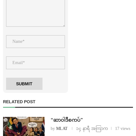
RELATED POST
“ဆာဝါဒီစကပ်”
by
MLAT
၁၄ နာရီ အကြာက
17 views