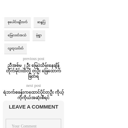
စုပေါင်းချီတက်
ဆန္ဒပြ
မြေလတ်အသံ
မုံရွာ
လူထုသပိတ်
previous post
ညီအစ်မ ၂ ဦး မြေပဲသိမ်းနေချိန်
တိုက်မိုင်းထိလို့ တဦး ခြေထောက်
ဖြတ်ရ
next post
ရဲဘက်စခန်းကထောင်ပိုင်တဦး ကိုယ့်
ကိုကိုယ်အဆုံးစီရင်
LEAVE A COMMENT