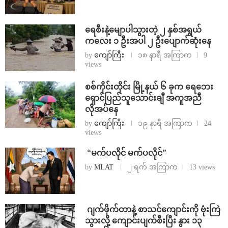
ရေစီးနဲ့မျောပါသွားတဲ့ ၂ နှစ်အရွယ်
ကလေး ၁ ဦးအပါ ၂ ဦးပျောက်ဆုံးနေ
by
ကျော်ကြီး
၁၈ နာရီ အကြာက
9
views
စစ်ကိုင်းတိုင်း မြို့နယ် ၆ ခုက ရေဘေး
ရှောင်ပြည်သူသောင်းချီ အကူအညီ
လိုအပ်နေ
by
ကျော်ကြီး
၁၉ နာရီ အကြာက
24
views
⁨ ⁨“မက်ပလိုင် မက်ပလိုင်”
by
MLAT
၂ ရက် အကြာက
13 views
⁨⁩ ⁨ဂျက်ဖိုက်တာနဲ့ စာသင်ကျောင်းကို ဗုံးကြဲ
သွားလို့ ကျောင်းပျက်စီးပြီး နွား ၁၃