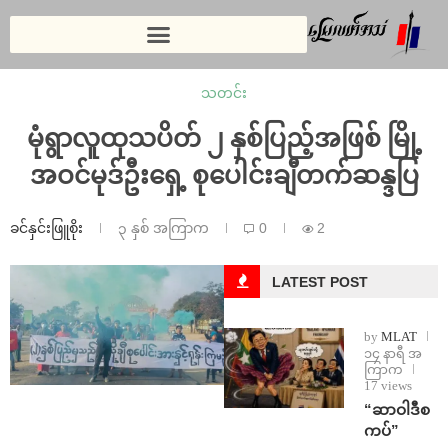
သတင်း
မုံရွာလူထုသပိတ် ၂ နှစ်ပြည့်အဖြစ် မြို့
အဝင်မုဒ်ဦးရှေ့ စုပေါင်းချီတက်ဆန္ဒပြ
ခင်နှင်းဖြူစိုး
၃ နှစ် အကြာက
0
2
LATEST POST
by
MLAT
၁၄ နာရီ အ
ကြာက
17 views
“ဆာဝါဒီစ
ကပ်”