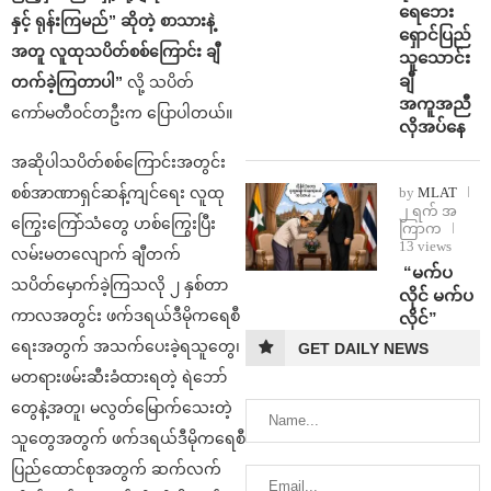
ရေဘေး
နှင့် ရုန်းကြမည်” ဆိုတဲ့ စာသားနဲ့
ရှောင်ပြည်
အတူ လူထုသပိတ်စစ်ကြောင်း ချီ
သူသောင်း
ချီ
တက်ခဲ့ကြတာပါ”
လို့ သပိတ်
အကူအညီ
ကော်မတီဝင်တဦးက ပြောပါတယ်။
လိုအပ်နေ
အဆိုပါသပိတ်စစ်ကြောင်းအတွင်း
by
MLAT
စစ်အာဏာရှင်ဆန့်ကျင်ရေး လူထု
၂ ရက် အ
ကြွေးကြော်သံတွေ ဟစ်ကြွေးပြီး
ကြာက
13 views
လမ်းမတလျောက် ချီတက်
⁨ ⁨“မက်ပ
သပိတ်မှောက်ခဲ့ကြသလို ၂ နှစ်တာ
လိုင် မက်ပ
ကာလအတွင်း ဖက်ဒရယ်ဒီမိုကရေစီ
လိုင်”
ရေးအတွက် အသက်ပေးခဲ့ရသူတွေ၊
GET DAILY NEWS
မတရားဖမ်းဆီးခံထားရတဲ့ ရဲဘော်
တွေနဲ့အတူ၊ မလွတ်မြောက်သေးတဲ့
သူတွေအတွက် ဖက်ဒရယ်ဒီမိုကရေစီ
ပြည်ထောင်စုအတွက် ဆက်လက်