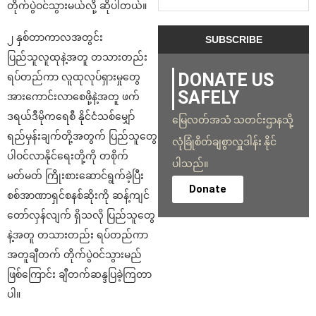
တိုက်ပွဲဝင်သွားမယ်လို့ ဆိုပါတယ်။
၂ နှစ်တာကာလအတွင်း
ပြည်သူလူထုနဲ့အတူ တသားတည်း
DONATE US
ရပ်တည်ကာ လူထုလုပ်ရှားမှုတွေ
SAFELY
အားကောင်းလာစေဖို့နဲ့အတူ ဖက်
ဒရယ်ဒီမိုကရေစီ နိုင်ငံသစ်မျှော်
မြေလတ်အသံ သတင်းဌာနသို့
ရည်မှန်းချက်တို့အတွက် ပြည်သူတွေ
လုံခြုံစိတ်ချစွာလှူဒါန်း နိုင်
ပါဝင်လာနိုင်ရေးတို့ကို တစိုက်
ပါသည်။
မတ်မတ် ကြိုး‌စားဆောင်ရွက်ခဲ့ပြီး
Donate
စစ်အာဏာရှင်စနစ်ဆိုးကို ဆန့်ကျင်
တော်လှန်လျက် ရှိသလို ပြည်သူတွေ
နဲ့အတူ တသားတည်း ရပ်တည်ကာ
အတူချီတက် တိုက်ပွဲဝင်သွားမည်
ဖြစ်ကြောင်း ချီတက်ဆန္ဒပြခဲ့ကြတာ
ပါ။