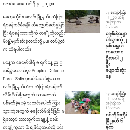
စလင်း၊ ဖေဖော်ဝါရီ ၉၊ ၂၀၂၃။
by
ကျော်ကြီး
မကွေးတိုင်း၊ စလင်းမြို့နယ်၊ ကံပြား
၁၀ နာရီ
အကြာက
ရဲစခန်းဝင်စီးချိန် ထိတွေ့ပစ်ခတ်မှုဖြစ်
9 views
ပြီး ရဲစခန်းဘားတိုက် တချို့ကိုလည်း
ရေစီးနဲ့မျော
ပါသွားတဲ့ ၂
မီးရှို့ဖျက်ဆီးခဲ့တယ်လို့ pdf တပ်ဖွဲ့ထံ
နှစ်အရွယ်
က သိရပါတယ်။
ကလေး ၁
ဦးအပါ ၂
မနေ့က ဖေဖော်ဝါရီ ၈ ရက်နေ့ ည ၉
ဦး
ပျောက်ဆုံး
နာရီခွဲလောက်မှာ People’s Defence
နေ
Force-Salin ပူးပေါင်းတပ်ဖွဲ့ဟာ စ
လင်းမြို့နယ်ထဲက ကံပြားရဲစခန်းကို
by
ကျော်ကြီး
သိမ်းပိုက်ဖို့အတွက် သွားရောက်
၁၁ နာရီ
ပစ်ခတ်ခဲ့ပေမဲ့ သတင်းပေါက်ကြား
အကြာက
18 views
သွားတဲ့အတွက် စခန်းသိမ်းနိုင်ခြင်း မ
စစ်ကိုင်းတိုင်း
ရှိတော့ပဲ ဘားတိုက်တချို့နဲ့ စခန်း
မြို့နယ် ၆
ခုက
တချို့ကိုသာ မီးရှို့နိုင်ခဲ့တယ်လို့ မင်း