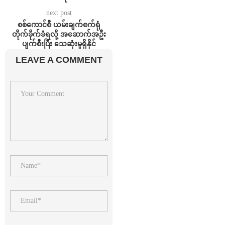
next post
စစ်ကောင်စီ ယမ်းချက်စက်ရုံ
တိုက်ခိုက်ခံရလို့ အဆောက်အဦး
ပျက်စီးပြီး သေဆုံးမှုရှိနိုင်
LEAVE A COMMENT