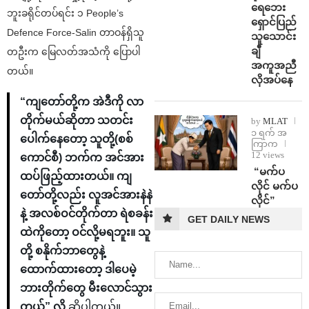
ရေဘေး
ဘူးခရိုင်တပ်ရင်း ၁ People’s
ရှောင်ပြည်
Defence Force-Salin တာဝန်ရှိသူ
သူသောင်း
ချီ
တဦးက မြေလတ်အသံကို ပြောပါ
အကူအညီ
တယ်။
လိုအပ်နေ
“ကျတော်တို့က အဲဒီကို လာ
တိုက်မယ်ဆိုတာ သတင်း
by
MLAT
၁ ရက် အ
ပေါက်နေ‌တော့ သူတို့(စစ်
ကြာက
12 views
ကောင်စီ) ဘက်က အင်အား
⁨ ⁨“မက်ပ
ထပ်ဖြည့်ထားတယ်။ ကျ
လိုင် မက်ပ
တော်တို့လည်း လူအင်အားနဲနဲ
လိုင်”
နဲ့ အလစ်ဝင်တိုက်တာ ရဲစခန်း
GET DAILY NEWS
ထဲကိုတော့ ဝင်လို့မရဘူး။ သူ
တို့ စနိုက်ဘာတွေနဲ့
ထောက်ထားတော့ ဒါပေမဲ့
ဘားတိုက်တွေ မီးလောင်သွား
တယ်” လို့
ဆိုပါတယ်။