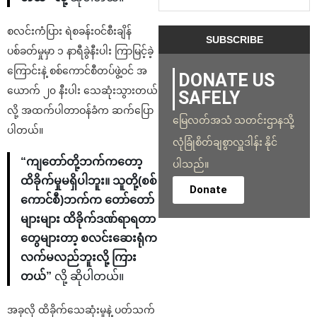
စလင်းကံပြား ရဲစခန်းဝင်စီးချိန်
ပစ်ခတ်မှုမှာ ၁ နာရီခွဲနီးပါး ကြာမြင့်ခဲ့
ကြောင်းနဲ့ စစ်ကောင်စီတပ်ဖွဲ့ဝင် အ
DONATE US
ယောက် ၂၀ နီးပါး သေဆုံးသွားတယ်
SAFELY
လို့ အထက်ပါတာဝန်ခံက ဆက်ပြော
မြေလတ်အသံ သတင်းဌာနသို့
ပါတယ်။
လုံခြုံစိတ်ချစွာလှူဒါန်း နိုင်
“ကျတော်တို့ဘက်ကတော့
ပါသည်။
ထိခိုက်မှုမရှိပါဘူး။ သူတို့(စစ်
Donate
ကောင်စီ)ဘက်က တော်တော်
များများ ထိခိုက်ဒဏ်ရာရတာ
တွေများတာ့ စလင်းဆေးရုံက
လက်မလည်ဘူးလို့ ကြား
တယ်”
လို့ ဆိုပါတယ်။
အခုလို ထိခိုက်သေဆုံးမှုနဲ့ ပတ်သက်