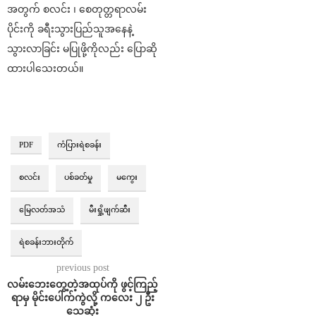
အတွက် စလင်း ၊ စေတုတ္တရာလမ်း
ပိုင်းကို ခရီးသွားပြည်သူအနေနဲ့
သွားလာခြင်း မပြုဖို့ကိုလည်း ပြောဆို
ထားပါသေးတယ်။
PDF
ကံပြားရဲစခန်း
စလင်း
ပစ်ခတ်မှု
မကွေး
မြေလတ်အသံ
မီးရှို့ဖျက်ဆီး
ရဲစခန်းဘားတိုက်
previous post
လမ်းဘေးတွေ့တဲ့အထုပ်ကို ဖွင့်ကြည့်
ရာမှ မိုင်းပေါက်ကွဲလို့ ကလေး ၂ ဦး
သေဆုံး