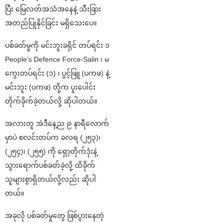
ပြီး မြေလတ်အသံအနေနဲ့ သီးခြား
အတည်ပြုနိုင်ခြင်း မရှိသေးပေ။
ပစ်ခတ်မှုကို မင်းဘူးခရိုင် တပ်ရင်း ၁
People’s Defence Force-Salin ၊ မ
ကွေးတပ်ရင်း (၁) ၊ ပွင့်ဖြူ (ပကဖ) နဲ့
မင်းဘူး (ပကဖ) တို့က ပူးပေါင်း
တိုက်ခိုက်ခဲ့တယ်လို့ ဆိုပါတယ်။
အလားတူ အဲဒီနေ့ည ၉ နာရီလောက်
မှာပဲ စလင်းတပ်က ခလရ (၂၅၃)၊
(၂၅၄)၊ (၂၅၅) ကို ရှော့တိုက်ဒုံးနဲ့
သွားရောက်ပစ်ခတ်ခဲ့လို့ ထိခိုက်
သူများစွာရှိတယ်လို့လည်း ဆိုပါ
တယ်။
အခုလို ပစ်ခတ်မှုတွေ ဖြစ်ပွားနေတဲ့