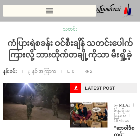
သတင်း
ကံပြားရဲစခန်း ဝင်စီးချိန် သတင်းပေါက်
ကြားလို့ ဘားတိုက်တချို့ကိုသာ မီးရှို့ခဲ့
နန်းခမ်း
၃ နှစ် အကြာက
0
2
LATEST POST
by
MLAT
၆ နာရီ အ
ကြာက
16 views
“ဆာဝါဒီစ
ကပ်”