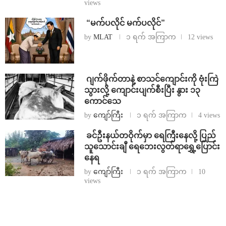
views
⁨ ⁨“မက်ပလိုင် မက်ပလိုင်”
by
MLAT
၁ ရက် အကြာက
12 views
⁨⁩ ⁨ဂျက်ဖိုက်တာနဲ့ စာသင်ကျောင်းကို ဗုံးကြဲ
သွားလို့ ကျောင်းပျက်စီးပြီး နွား ၁၃
ကောင်သေ
by
ကျော်ကြီး
၁ ရက် အကြာက
4 views
⁩ ⁨ခင်ဦးနယ်တဝိုက်မှာ ရေကြီးနေလို့ ပြည်
သူသောင်းချီ ရေဘေးလွတ်ရာရွှေ့ပြောင်း
နေရ
by
ကျော်ကြီး
၁ ရက် အကြာက
10
views