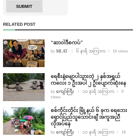
RELATED POST
“ဆာဝါဒီစကပ်”
by
MLAT
၆ နာရီ အကြာက
16 views
ရေစီးနဲ့မျောပါသွားတဲ့ ၂ နှစ်အရွယ်
ကလေး ၁ ဦးအပါ ၂ ဦးပျောက်ဆုံးနေ
by
ကျော်ကြီး
၁၀ နာရီ အကြာက
9
views
စစ်ကိုင်းတိုင်း မြို့နယ် ၆ ခုက ရေဘေး
ရှောင်ပြည်သူသောင်းချီ အကူအညီ
လိုအပ်နေ
by
ကျော်ကြီး
၁၁ နာရီ အကြာက
18