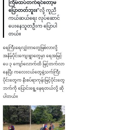
ကြိမ်ထပ်တက်ရင်တော့မ
ပြောတတ်ဘူး။”
လို့ ကူညီ
ကယ်ဆယ်ရေး လုပ်ဆောင်
ပေးနေသူတဦးက ပြောပါ
တယ်။
ရေကြီးရေလျှံတာတွေဖြစ်လာလို့
အနိမ့်ပိုင်းကျေးရွာတွေမှာ ရေအမြင့်
ပေ ၃ ကျော်လောက်ထိ မြင့်တက်လာ
နေပြီး ကလေးငယ်တွေနဲ့သက်ကြီး
ပိုင်းတွေက နီးစပ်ရာကုန်းမြင့်ပိုင်းတွေ
ဘက်ကို ပြောင်းရွေ့နေရတယ်လို့ ဆို
ပါတယ်။