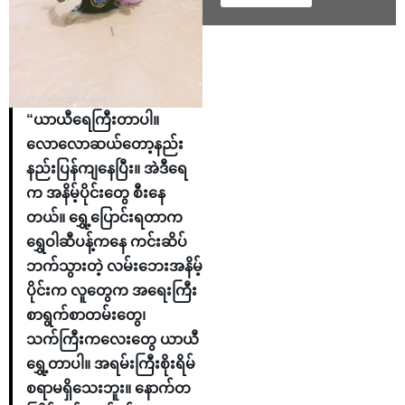
“ယာယီရေကြီးတာပါ။
လောလောဆယ်တော့နည်း
နည်းပြန်ကျနေပြီး။ အဲဒီရေ
က အနိမ့်ပိုင်းတွေ စီးနေ
တယ်။ ရွှေ့ပြောင်းရတာက
ရွှေဝါဆီပန့်ကနေ ကင်းဆိပ်
ဘက်သွားတဲ့ လမ်းဘေးအနိမ့်
ပိုင်းက လူတွေက အရေးကြီး
စာရွက်စာတမ်းတွေ၊
သက်ကြီးကလေးတွေ ယာယီ
ရွှေ့တာပါ။ အရမ်းကြီးစိုးရိမ်
စရာမရှိသေးဘူး။ နောက်တ