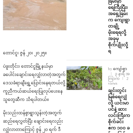
ခြမ်းမှာ
ရေကြီးပြီး၊
အရှေ့ခြမ်း
က ကျေးရွာ
တချို့
မိုးရေရလို့
အခုမှ
စိုက်ပျိုးလို့
ရ
တောင်ငူ၊ ဇွန် ၂၀၊ ၂၀၂၅။
ပဲခူးတိုင်း၊ တောင်ငူမြို့နယ်မှာ
by
ကျော်စွာ
၃ နာရီ အ
ခပေါင်းချောင်းရေလျှံလာတဲ့အတွက်
ကြာက
2
ဒေသခံရာချီ‌ရွှေ့ပြောင်းနေရတယ်လို့
views
ချင်းတွင်း
ကူညီကယ်ဆယ်ရေးပြုလုပ်ပေးနေ
မြစ်ရေလျှံ
သူတွေဆီက သိရပါတယ်။
လို့ ယင်းမာ
ပင်နဲ့ ဆား
မိုးသည်းထန်စွာရွာသွန်းတဲ့အတွက်
လင်းကြီးက
ဆည်ရေလွှတ်ပြီး ချောင်းရေလည်း
စိုက်ခင်း
ဧက ၁၀၀ ခ
လျှံလာတာကြောင့် ဇွန် ၂၀ ရက် ဒီ