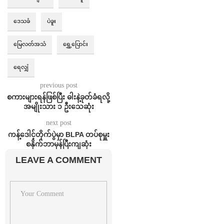
ဒေသခံ
ပဲခူး
မြေလတ်အသံ
ရွှေ့ပြောင်း
ရေလျှံ
previous post
စကားများရန်ဖြစ်ပြီး ဓါးနဲ့ခုတ်ခံရလို့
အမျိုးသား ၁ ဦးသေဆုံး
next post
ကန့်ဒေါင့်တိုက်ပွဲမှာ BLPA တပ်စုမှူး
စနိုက်ဘာမှန်ပြီးကျဆုံး
LEAVE A COMMENT