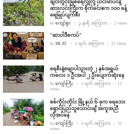
ချင်းတွင်းမြစ်ရေလျှံလို့ ယင်းမာပင်နဲ့
ဆားလင်းကြီးက စိုက်ခင်းဧက ၁၀၀ ခန့်
ရေမြုပ်ပျက်စီး
by
ကျော်စွာ
၃ နာရီ အကြာက
2 views
“ဆာဝါဒီစကပ်”
by
MLAT
၁ ရက် အကြာက
22 views
ရေစီးနဲ့မျောပါသွားတဲ့ ၂ နှစ်အရွယ်
ကလေး ၁ ဦးအပါ ၂ ဦးပျောက်ဆုံးနေ
by
ကျော်ကြီး
၁ ရက် အကြာက
11
views
စစ်ကိုင်းတိုင်း မြို့နယ် ၆ ခုက ရေဘေး
ရှောင်ပြည်သူသောင်းချီ အကူအညီ
လိုအပ်နေ
by
ကျော်ကြီး
၁ ရက် အကြာက
31
views