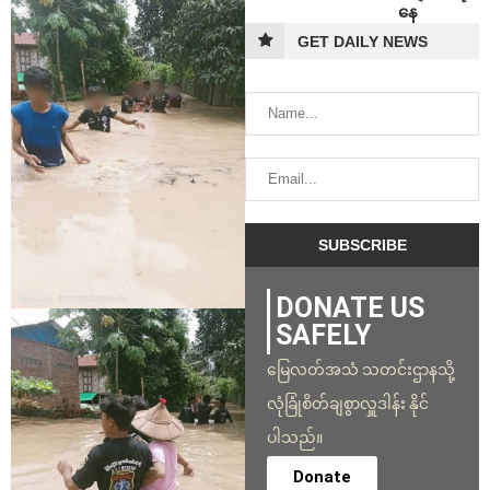
နေ
GET DAILY NEWS
DONATE US
SAFELY
မြေလတ်အသံ သတင်းဌာနသို့
လုံခြုံစိတ်ချစွာလှူဒါန်း နိုင်
ပါသည်။
Donate