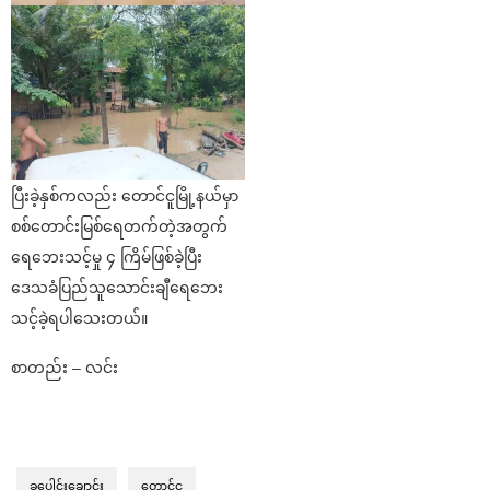
ပြီးခဲ့နှစ်ကလည်း တောင်ငူမြို့နယ်မှာ
စစ်တောင်းမြစ်ရေတက်တဲ့အတွက်
ရေဘေးသင့်မှု ၄ ကြိမ်ဖြစ်ခဲ့ပြီး
ဒေသခံပြည်သူသောင်းချီရေဘေး
သင့်ခဲ့ရပါသေးတယ်။
စာတည်း – လင်း
ခပေါင်းချောင်း
တောင်ငူ