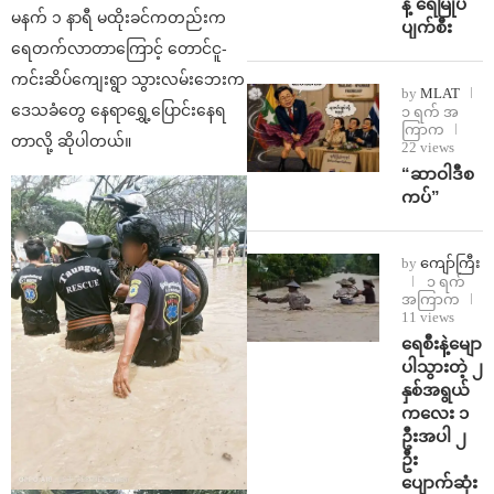
န့် ရေမြုပ်
မနက် ၁ နာရီ မထိုးခင်ကတည်းက
ပျက်စီး
ရေတက်လာတာကြောင့် တောင်ငူ-
ကင်းဆိပ်ကျေးရွာ သွားလမ်းဘေးက
by
MLAT
ဒေသခံတွေ နေရာရွှေ့ပြောင်းနေရ
၁ ရက် အ
ကြာက
တာလို့ ဆိုပါတယ်။
22 views
“ဆာဝါဒီစ
ကပ်”
by
ကျော်ကြီး
၁ ရက်
အကြာက
11 views
ရေစီးနဲ့မျော
ပါသွားတဲ့ ၂
နှစ်အရွယ်
ကလေး ၁
ဦးအပါ ၂
ဦး
ပျောက်ဆုံး