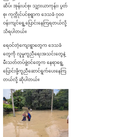
ဆိပ်၊ အုန်းပင်စု၊ သျှားယာကုန်း၊ ပွတ်
စု၊ ကုက္ကိုင်ပင်စုရွာက ဒေသခံ ၇၀၀
ဝန်းကျင်ရွေ့ပြောင်းနေကြရတယ်လို့
သိရပါတယ်။
ရေဝင်တဲ့ကျေးရွာတွေက ဒေသခံ
တွေကို လူမှုကူညီရေးအသင်းတွေနဲ့
မီးသတ်တပ်ဖွဲ့ဝင်တွေက နေရာရွေ့
ပြောင်းဖို့ကူညီဆောင်ရွက်ပေးနေကြ
တယ်လို့ ဆိုပါတယ်။