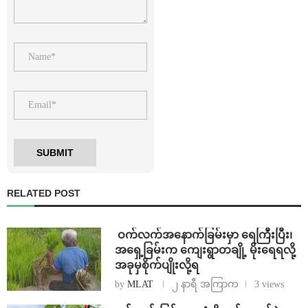
RELATED POST
⁩ ⁨ဝက်လက်အနောက်ခြမ်းမှာ ရေကြီးပြီး၊
အရှေ့ခြမ်းက ကျေးရွာတချို့ မိုးရေရလို့
အခုမှစိုက်ပျိုးလို့ရ
by
MLAT
၂ နာရီ အကြာက
3 views