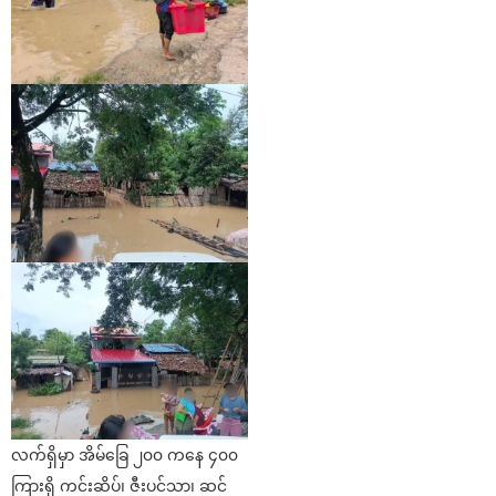
လက်ရှိမှာ အိမ်ခြေ ၂၀၀ ကနေ ၄၀၀
ကြားရှိ ကင်းဆိပ်၊ ဇီးပင်သာ၊ ဆင်