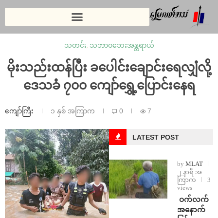
သတင်း
,
သဘာဝဘေးအန္တရာယ်
မိုးသည်းထန်ပြီး ခပေါင်းချောင်းရေလျှံလို့
ဒေသခံ ၇၀၀ ကျော်ရွှေ့ပြောင်းနေရ
ကျော်ကြီး
၁ နှစ် အကြာက
0
7
LATEST POST
by
MLAT
၂ နာရီ အ
ကြာက
3
views
⁩ ⁨ဝက်လက်
အနောက်