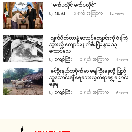
⁨ ⁨“မက်ပလိုင် မက်ပလိုင်”
by
MLAT
၁ ရက် အကြာက
12 views
⁨⁩ ⁨ဂျက်ဖိုက်တာနဲ့ စာသင်ကျောင်းကို ဗုံးကြဲ
သွားလို့ ကျောင်းပျက်စီးပြီး နွား ၁၃
ကောင်သေ
by
ကျော်ကြီး
၁ ရက် အကြာက
4 views
⁩ ⁨ခင်ဦးနယ်တဝိုက်မှာ ရေကြီးနေလို့ ပြည်
သူသောင်းချီ ရေဘေးလွတ်ရာရွှေ့ပြောင်း
နေရ
by
ကျော်ကြီး
၁ ရက် အကြာက
9 views