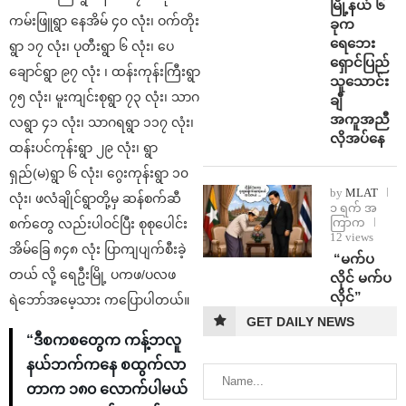
မြို့နယ် ၆
ကမ်းဖြူရွာ နေအိမ် ၄၀ လုံး၊ ဝက်တိုး
ခုက
ရေဘေး
ရွာ ၁၇ လုံး၊ ပုတီးရွာ ၆ လုံး၊ ပေ
ရှောင်ပြည်
ချောင်ရွာ ၉၇ လုံး ၊ ထန်းကုန်းကြီးရွာ
သူသောင်း
၇၅ လုံး၊ မူးကျင်းစုရွာ ၇၃ လုံး၊ သာဂ
ချီ
အကူအညီ
လရွာ ၄၁ လုံး၊ သာဂရရွာ ၁၁၇ လုံး၊
လိုအပ်နေ
ထန်းပင်ကုန်းရွာ ၂၉ လုံး၊ ရွာ
ရှည်(မ)ရွာ ၆ လုံး၊ ဂွေးကုန်းရွာ ၁၀
by
MLAT
လုံး၊ ဖလံချိုင်ရွာတို့မှ ဆန်စက်ဆီ
၁ ရက် အ
ကြာက
စက်တွေ လည်းပါဝင်ပြီး စုစုပေါင်း
12 views
အိမ်ခြေ ၈၄၈ လုံး ပြာကျပျက်စီးခဲ့
⁨ ⁨“မက်ပ
တယ် လို့ ရေဦးမြို့ ပကဖ/ပလဖ
လိုင် မက်ပ
လိုင်”
ရဲဘော်အမေ့သား ကပြောပါတယ်။
GET DAILY NEWS
“ဒီစကစတွေက ကန့်ဘလူ
နယ်ဘက်ကနေ စထွက်လာ
တာက ၁၈၀ လောက်ပါမယ်