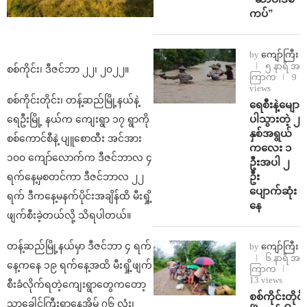
ကပ်”
by
ကျော်ကြီး
၅ နာရီ အ
စစ်ကိုင်း၊ ဒီဇင်ဘာ ၂၂၊ ၂၀၂၂။
ကြာက
9
views
စစ်ကိုင်းတိုင်း၊ တန့်ဆည်မြို့နယ်နဲ့
ရေစီးနဲ့မျော
ပါသွားတဲ့ ၂
ရေဦးမြို့ နယ်က ကျေးရွာ ၁၇ ရွာကို
နှစ်အရွယ်
စစ်ကောင်စီနဲ့ ပျူစောထီး အင်အား
ကလေး ၁
၁၀၀ ကျော်လောက်က ဒီဇင်ဘာလ ၄
ဦးအပါ ၂
ဦး
ရက်နေ့မှစတင်ကာ ဒီဇင်ဘာလ ၂၂
ပျောက်ဆုံး
ရက် ဒီကနေ့မနက်ပိုင်းအချိန်ထိ မီးရှို့
နေ
ဖျက်စီးခဲ့တယ်လို့ သိရပါတယ်။
တန့်ဆည်မြို့နယ်မှာ ဒီဇင်ဘာ ၄ ရက်
by
ကျော်ကြီး
၆ နာရီ အ
နေ့ကနေ ၁၉ ရက်နေ့အထိ မီးရှို့ဖျက်
ကြာက
13 views
စီးခံလိုက်ရတဲ့ကျေးရွာတွေကတော့
စစ်ကိုင်းတိုင်း
သာခေါင်ကြီးရွာနေအိမ် ၇၆ လုံး၊