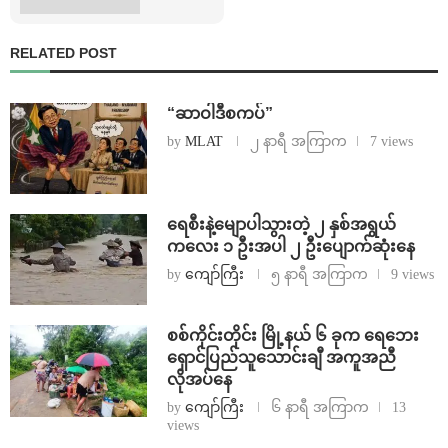
RELATED POST
“ဆာဝါဒီစကပ်”
by
MLAT
၂ နာရီ အကြာက
7 views
ရေစီးနဲ့မျောပါသွားတဲ့ ၂ နှစ်အရွယ်
ကလေး ၁ ဦးအပါ ၂ ဦးပျောက်ဆုံးနေ
by
ကျော်ကြီး
၅ နာရီ အကြာက
9 views
စစ်ကိုင်းတိုင်း မြို့နယ် ၆ ခုက ရေဘေး
ရှောင်ပြည်သူသောင်းချီ အကူအညီ
လိုအပ်နေ
by
ကျော်ကြီး
၆ နာရီ အကြာက
13
views