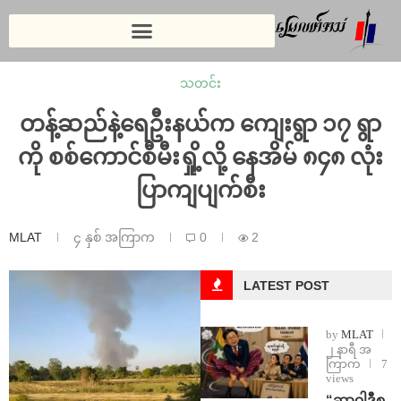
သတင်း
တန့်ဆည်နဲ့ရေဦးနယ်က ကျေးရွာ ၁၇ ရွာ
ကို စစ်ကောင်စီမီးရှို့လို့ နေအိမ် ၈၄၈ လုံး
ပြာကျပျက်စီး
MLAT
၄ နှစ် အကြာက
0
2
LATEST POST
by
MLAT
၂ နာရီ အ
ကြာက
7
views
“ဆာဝါဒီစ