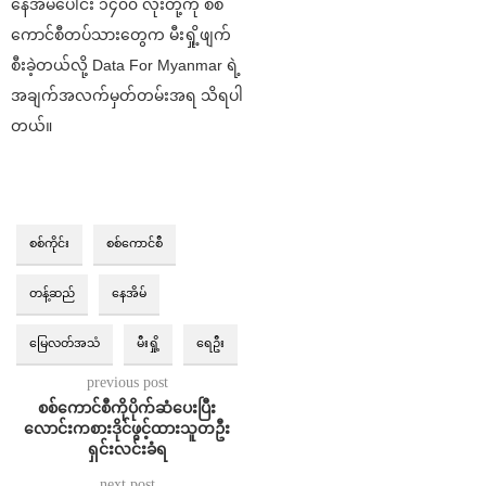
နေအိမ်ပေါင်း ၁၄၀၀ လုံးတို့ကို စစ်
ကောင်စီတပ်သားတွေက မီးရှို့ဖျက်
စီးခဲ့တယ်လို့ Data For Myanmar ရဲ့
အချက်အလက်မှတ်တမ်းအရ သိရပါ
တယ်။
စစ်ကိုင်း
စစ်ကောင်စီ
တန့်ဆည်
နေအိမ်
မြေလတ်အသံ
မီးရှို့
ရေဦး
previous post
စစ်ကောင်စီကိုပိုက်ဆံပေးပြီး
လောင်းကစားဒိုင်ဖွင့်ထားသူတဦး
ရှင်းလင်းခံရ
next post