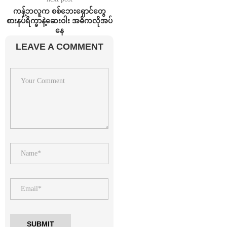
ကန့်ဘလူက စစ်ဘေးရှောင်တွေ
စားနပ်ရိက္ခာနဲ့ဆေးဝါး အဓိကလိုအပ်
နေ
LEAVE A COMMENT