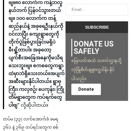
ဗျ။၈၀ လောက်က ကန့်ဘလူ
နယ်ဘက် ပြန်ဝင်သွားတယ်
ဗျ။ ၁၀၀ လောက်က တန့်
ဆည်နယ်နဲ့ အခုရေဦးနယ်ကို
ဝင်လာပြီး ကျေးရွာတွေကို
တိုက်ပွဲဖြစ်ပွားခြင်းမရှိပဲ
DONATE US
SAFELY
မီးရှို့တာပါ။ အခုတော့
ပျက်စီးအခြေအနေကိုမသိရ
မြေလတ်အသံ သတင်းဌာနသို့
သေးဘူးဗျ။ စကစတွေကရွာ
လုံခြုံစိတ်ချစွာလှူဒါန်း နိုင်
ထဲမှာဘဲရှိသေးတယ်။အပျက်
ပါသည်။
အဆီးများနိုင်ပါတယ်။ ရွာဗု
Donate
ကြီး၊ ကလှဇဥ်၊ ပေကုန်း၊ ကြို
တိမ်ရွာတွေက ကပ်ရက်တွေ
ပါဗျ”
လို့ဆိုပါတယ်။
တပ်မ (၃၃) လက်အောက်ခံ ခမရ
၃၆၁ နဲ့ ၃၆၉ တပ်ရင်းတွေက စစ်