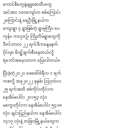
ကောင်စီတွေနဲ့ဗျူစောထီးတွေ
အင်အား ၁၀၀ကျော်က စစ်ကြောင်း
၂ကြောင်းနဲ့ ရေဦးမြို့နယ်က
ကျေးရွာ ၄ ရွာဖြစ်တဲ့ ရွာဗုကြီး၊ ပေ
ကုန်း၊ ကလှဇဥ်၊ ကြိုတိမ်ရွာတွေကို
ဒီဇင်ဘာလ ၂၂ ရက်ဒီကနေ့မနက်
ပိုင်းမှာ မီးရှို့ဖျက်စီးနေတယ်လို့
ရဲဘော်အမေ့သားက ပြောပါတယ်။
ပြီးခဲ့တဲ့၂၀၂၁ ဖေဖေါ်ဝါရီလ ၁ ရက်
ကစလို့ အခု၂၀၂၂ ခုနှစ်၊ သြဂုတ်လ
၂၅ ရက်အထိ စစ်ကိုင်းတိုင်းက
နေအိမ်ပေါင်း ၂၀၁၅၃ လုံး၊
မကွေးတိုင်းက နေအိမ်ပေါင်း ၅၄၁၈
လုံး၊ ချင်းပြည်နယ်က နေအိမ်ပေါင်း
၁၄၁၇ လုံးနဲ့ တခြားမြို့နယ်တွေက