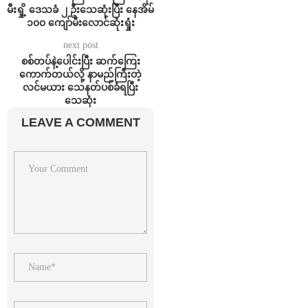
မီးရှို့ ဒေသခံ ၂ ဦးသေဆုံးပြီး နေအိမ်
၁၀၀ ကျော်မီးလောင်ဆုံးရှုံး
next post
စစ်တပ်နဲ့ပေါင်းပြီး ဆက်ကြေး
ကောက်တယ်လို့ နာမည်ကြီးတဲ့
လင်မယား သေနတ်ပစ်ခံရပြီး
သေဆုံး
LEAVE A COMMENT