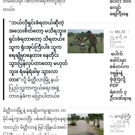
ပေါင်း ၁၀၀
လမ်းပေါ်မှာ ပစ်သတ်ခံရတာလို့ဆိုပါ
ကျော်
တယ်။
ရေကြီးနေ
“ဘယ်လိုရှင်းခံရတယ်ဆိုတဲ့
အသေးစိတ်တော့ မသိရဘူး။
by
MLAT
၁၄ နာရီ အ
ရှင်းခံရတာတော့ သိရတယ်။
ကြာက
15 views
သူက ရုံးအုပ်ကြီးပါ။ သူက
⁩ ⁨ပေါက်
ရေချိုမှာနေတာ။ နေတိုင်း
ခေါင်းမှာ
သွားပြန်လုပ်တာတော့ မဟုတ်
စစ်တပ်က
ဘူး။ ရံဖန်ရံခါမှ သွားလာ
ဒရုန်းနဲ့
ဗုံးကြဲလို့
တာ။”
လို့ မိတ္ထီလာမြို့နယ်
PDF
ပြည်သူ့ကာကွယ်ရေးအဖွဲ့
ရဲဘော် ၃
တာဝန်ခံက ပြောပါတယ်။
ဦးဒဏ်ရာရ
မိတ္တီလာမြို့နဲ့ ရေချိုကျေးရွာဟာ ၁၀
by
ကျော်ကြီး
မိုင်ခန့်ကွာဝေးပြီး ပစ်ခတ်ခံရတဲ့နေရာ
၁၅ နာရီ
အကြာက
ကလည်း မိတ္ထီလာနဲ့ မြင်းခြံနယ်အစပ်
24 views