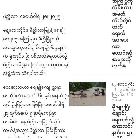
အကြိုပွဲကို
ကိုရီးယား
အမတ်
မိတ္ထီလာ၊ ဖေဖော်ဝါရီ ၂၈၊ ၂၀၂၅။
ကိုယ်တိုင်
တက်
မန္တလေးတိုင်း၊ မိတ္ထီလာမြို့နဲ့ ရေချို
ရောက်
ကျေးရွာအကြားမှာ မိတ္ထီမြို့နယ်
အားပေး
ကာ
အထွေထွေအုပ်ချုပ်ရေးဦးစီးဌာနရုံး
တောင်းဆို
က ရုံးအုပ်၁ ဦး ပစ်သတ်ခံရတယ်လို့
စာများကို
မိတ္ထီလာမြို့နယ်ပြည်သူ့ကာကွယ်ရေး
လက်ခံ
အဖွဲ့ဆီက သိရပါတယ်။
by
ကျော်ကြီး
သေဆုံးသူဟာ ရေချိုကျေးရွာမှာ
၉ နာရီ အ
ကြာက
9
နေထိုင်တဲ့ အသက် ၆၁ နှစ်အရွယ် ရုံး
views
အုပ် ဦးမြင့်အေးဖြစ်ပြီး ဖေဖော်ဝါရီ
⁨မိုးများပြီး
ချောင်း
၂၇ ရက်မနက် ၉ နာရီကျော်မှာ
ရေတက်လို့
နေအိမ်ကနေ မိတ္ထီလာမြို့ကိုဆိုင်
ကောလင်း
ကယ်နဲ့အသွား မိတ္ထီလာ-မြင်းခြံကား
နယ်က ရွာ