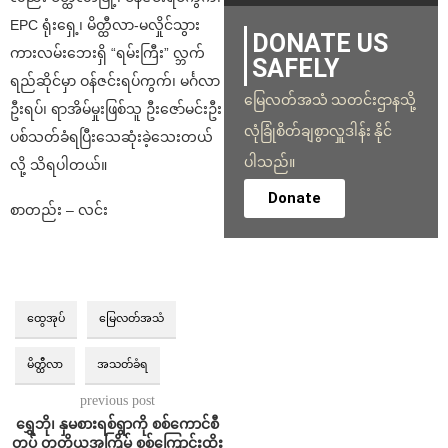
EPC ရုံးရှေ့၊ မိတ္ထီလာ-မလှိုင်သွား
DONATE US
ကားလမ်းဘေးရှိ “ရမ်းကြီး” လ္ဘက်
SAFELY
ရည်ဆိုင်မှာ ဝန်ဇင်းရပ်ကွက်၊ မင်္ဂလာ
မြေလတ်အသံ သတင်းဌာနသို့
ဦးရပ်၊ ရာအိမ်မှုးဖြစ်သူ ဦးဇော်မင်းဦး
လုံခြုံစိတ်ချစွာလှူဒါန်း နိုင်
ပစ်သတ်ခံရပြီးသေဆုံးခဲ့သေးတယ်
ပါသည်။
လို့ သိရပါတယ်။
Donate
စာတည်း – လင်း
ထွေအုပ်
မြေလတ်အသံ
မိတ္ထီလာ
အသတ်ခံရ
previous post
ရွှေဘို၊ နှမစားရစ်ရွာကို စစ်ကောင်စီ
တပ် တတိယအကြိမ် စစ်ကြောင်းထိုး