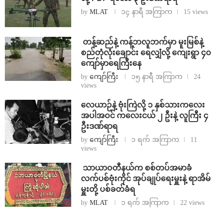
by
MLAT
၁၄ နာရီ အကြာက
15 views
⁩ ⁨တန့်ဆည်နဲ့ ကန့်ဘလူဘက်မှာ မူးမြစ်နဲ့
စည်တုံလုံးချောင်း ရေလျှံလို့ ကျေးရွာ ၄၀
ကျော်မှာရေကြီးနေ
by
ကျော်ကြီး
၁၅ နာရီ အကြာက
24
views
⁨လေယာဉ်နဲ့ ဗုံးကြဲလို့ ၁ နှစ်သားကလေး
အပါအဝင် ကလေးငယ် ၂ ဦးနဲ့ လူကြီး ၄
ဦးဒဏ်ရာရ
by
ကျော်ကြီး
၁ ရက် အကြာက
11
views
⁩ ⁨သာယာဝတီနယ်က စစ်တပ်အမာခံ
လက်ပစ်ဗုံးကိုင် အုပ်ချုပ်ရေးမှူးနဲ့ ရာအိမ်
မှူးတို့ ပစ်ခတ်ခံရ
by
MLAT
၁ ရက် အကြာက
22 views