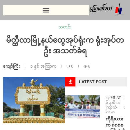
သတင်း
မိတ္ထီလာမြို့နယ်ထွေအုပ်ရုံးက ရုံးအုပ်တ
ဦး အသတ်ခံရ
ကျော်ကြီး
၁ နှစ် အကြာက
0
6
LATEST POST
by
MLAT
၆ နာရီ အ
ကြာက
6
views
ကိုရီးယား
က ၈၈၈၈