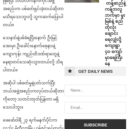
ဖြစ်ပြီး ဘယ်လက်နက်ကိုင်အဖွဲ့
⁩ ⁨တန့်ဆည်နဲ့
အစည်းက ပစ်ခတ်ရှင်းခဲ့တယ်ဆိုတာ
ကန့်ဘလူ
ဘက်မှာ မူး
မသိရသေးဘူးလို့ သူကဆက်ပြောပါ
မြစ်နဲ့ စည်
တယ်။
တုံလုံး
ချောင်း
သေနတ်နဲ့ပစ်ခံရပြီးနောက် ဦးမြင့်
ရေလျှံလို့
ကျေးရွာ
အေးမှာ ဦးခေါင်းနောက်စေ့နားနဲ့
၄၀ ကျော်
ကျောကုန်း ကျည်ထိဒဏ်ရာတွေနဲ့
မှာရေကြီး
နေရာတင်သေဆုံးသွားတယ်လို့ သိရ
နေ
ပါတယ်။
GET DAILY NEWS
အဆိုပါ ပစ်ခတ်မှုနဲ့ပတ်သက်ပြီး
ဘယ်အဖွဲ့အစည်းကလုပ်တယ်ဆိုတာ
ကိုတော့ သတင်းထုတ်ပြန်တာ မရှိ
သေးပါဘူး။
ဖေဖော်ဝါရီ ၂၃ ရက်မနက်ပိုင်းက
လည်း မိတ္ထီလာမြို့၊ ဝန်ဇင်းရပ်ကွက်၊