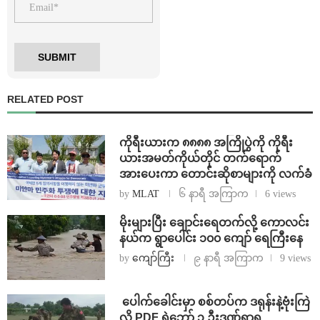
RELATED POST
ကိုရီးယားက ၈၈၈၈ အကြိုပွဲကို ကိုရီး
ယားအမတ်ကိုယ်တိုင် တက်ရောက်
အားပေးကာ တောင်းဆိုစာများကို လက်ခံ
by
MLAT
၆ နာရီ အကြာက
6 views
⁨မိုးများပြီး ချောင်းရေတက်လို့ ကောလင်း
နယ်က ရွာပေါင်း ၁၀၀ ကျော် ရေကြီးနေ
by
ကျော်ကြီး
၉ နာရီ အကြာက
9 views
⁩ ⁨ပေါက်ခေါင်းမှာ စစ်တပ်က ဒရုန်းနဲ့ဗုံးကြဲ
လို့ PDF ရဲဘော် ၃ ဦးဒဏ်ရာရ