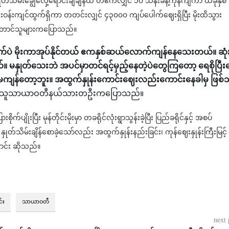
မှ ရိတ်သိမ်းချွေလှေ့ရောင်းချချိန်ထိ တဧကလျှင် ၁၀ သိန်းခန့်ကုန်ကျကာ ယခုနှစ်
င်းဝန်းကျင်ထွက်ရှိကာ တတင်းလျှင် ၄၃၀၀၀ ကျပ်ပေါက်ဈေးရှိပြီး မိုးထိသွား
း တောင်သူများကပြောသည်။
်ပဲ မိုးကာအုပ်နိုင်တယ် ဧကနှစ်ဆယ်လောက်ကျန်နေသေးတယ်။ ဆုံးရှ
ယ်။ မနှုတ်သေးဘဲ အပင်မှာတင်ရင့်မှည့်နေတဲ့ပဲတွေကြတော့ ရေစိုပြီး
မှမကျန်တော့ဘူး။ အထွက်နှုန်းကောင်းဈေးလည်းကောင်းနေခါမှ ဖြစ်သ
်ပျိုးသူသာယာဝတီနယ်သားတဦးကပြောသည်။
ပျိုးပြီး မုန်တိုင်းမိုးမှာ တခရိုင်လုံးရွာသွန်းခဲ့ပြီး ပြည်ခရိုင်နှင့် အစပ်
 နှုတ်သိမ်းချိန်စောခဲ့သော်လည်း အထွက်နှုန်းနည်းခြင်း၊ ကုန်ဈေးနှုန်းကြီးမြင့်
ြောင်း ဆိုသည်။
င်း
သာယာဝတီ
next 