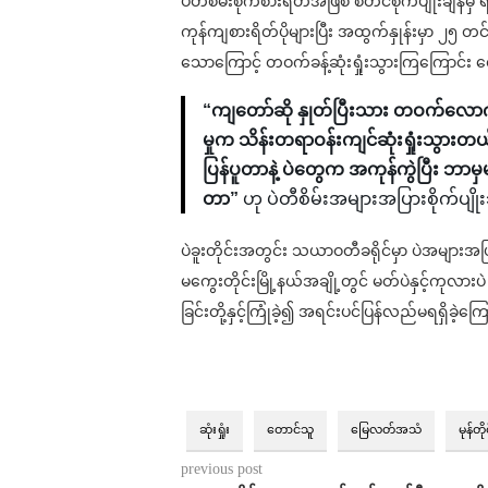
ပဲတီစိမ်းစိုက်စားရိတ်အဖြစ် စတင်စိုက်ပျိုးချိန်
ကုန်ကျစားရိတ်ပိုများပြီး အထွက်နှုန်းမှာ ၂၅ တ
သောကြောင့် တဝက်ခန့်ဆုံးရှုံးသွားကြကြောင်
“ကျတော်ဆို နှုတ်ပြီးသား တဝက်လောက
မှုက သိန်းတရာဝန်းကျင်ဆုံးရှုံးသွားတ
ပြန်ပူတာနဲ့ ပဲတွေက အကုန်ကွဲပြီး ဘာ
တာ”
ဟု ပဲတီစိမ်းအများအပြားစိုက
ပဲခူးတိုင်းအတွင်း သယာဝတီခရိုင်မှာ ပဲအများအပြားစိုက်
မကွေးတိုင်းမြို့နယ်အချို့တွင် မတ်ပဲနှင့်ကုလားပဲ
ခြင်းတို့နှင့်ကြုံခဲ့၍ အရင်းပင်ပြန်လည်မရရှိခဲ့က
ဆုံးရှုံး
တောင်သူ
မြေလတ်အသံ
မုန်တို
previous post