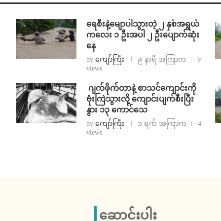
ရေစီးနဲ့မျောပါသွားတဲ့ ၂ နှစ်အရွယ်
ကလေး ၁ ဦးအပါ ၂ ဦးပျောက်ဆုံး
နေ
by
ကျော်ကြီး
၉ နာရီ အကြာက
9
views
⁨⁩ ⁨ဂျက်ဖိုက်တာနဲ့ စာသင်ကျောင်းကို
ဗုံးကြဲသွားလို့ ကျောင်းပျက်စီးပြီး
နွား ၁၃ ကောင်သေ
by
ကျော်ကြီး
၁ ရက် အကြာက
4
views
ဆောင်းပါး