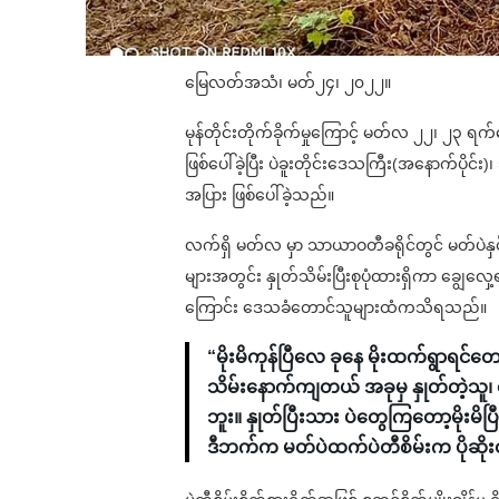
မြေလတ်အသံ၊ မတ်၂၄၊ ၂၀၂၂။
မုန်တိုင်းတိုက်ခိုက်မှုကြောင့် မတ်လ ၂၂၊ ၂၃ ရက်နေ့
ဖြစ်ပေါ်ခဲ့ပြီး ပဲခူးတိုင်းဒေသကြီး(အနောက်ပိုင်း)၊
အပြား ဖြစ်ပေါ်ခဲ့သည်။
လက်ရှိ မတ်လ မှာ သာယာဝတီခရိုင်တွင် မတ်ပဲနှင့် ပဲတီ
များအတွင်း နှုတ်သိမ်းပြီးစုပုံထားရှိကာ ချွေလ
ကြောင်း ဒေသခံတောင်သူများထံကသိရသည်။
“မိုးမိကုန်ပြီလေ ခုနေ မိုးထက်ရွာရင်တေ
သိမ်းနောက်ကျတယ် အခုမှ နှုတ်တဲ့သူ၊
ဘူး။ နှုတ်ပြီးသား ပဲတွေကြတော့မိုးမ
ဒီဘက်က မတ်ပဲထက်ပဲတီစိမ်းက ပိုဆို