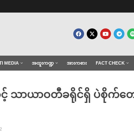
TI MEDIA
အထူးကဏ္ဍ
အားကစား
FACT CHECK
ြောင့် သာယာဝတီခရိုင်ရှိ ပဲစိုက်
2