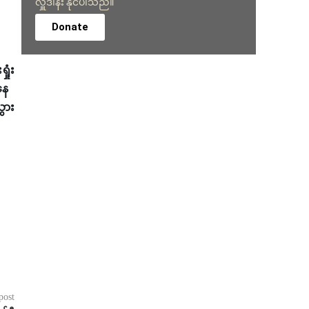
လှူဒါန်း နိုင်ပါသည်။
Donate
ုံး
နေ
ွား
post