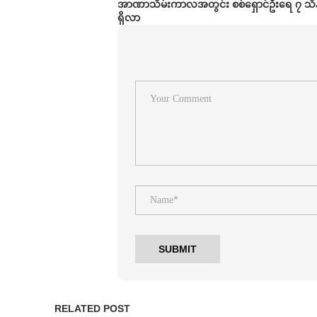
အာဏာသိမ်းကာလအတွင်း စစ်ရှောင်ဦးရေ ၇ သိန
ရှိလာ
RELATED POST