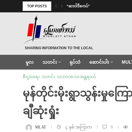
TOP POSTS
“ဆာဝါဒီစကပ်”
MYAELATT ATHAN
SHARING INFORMATION TO THE LOCAL
မူလ
သတင်း
ရုပ်သံ
ဆောင်းပါး
MUL
စီးပွားရေး
,
သတင်း
,
သဘာဝဘေးအန္တရာယ်
မုန်တိုင်းမိုးရွာသွန်းမှုက
ချီဆုံးရှုံး
MLAT
၄ နှစ် အကြာက
0