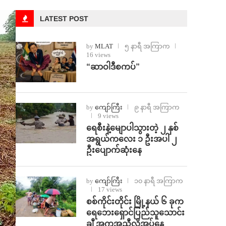
LATEST POST
by
MLAT
၅ နာရီ အကြာက
16 views
“ဆာဝါဒီစကပ်”
by
ကျော်ကြီး
၉ နာရီ အကြာက
9 views
ရေစီးနဲ့မျောပါသွားတဲ့ ၂ နှစ်
အရွယ်ကလေး ၁ ဦးအပါ ၂
ဦးပျောက်ဆုံးနေ
by
ကျော်ကြီး
၁၀ နာရီ အကြာက
17 views
စစ်ကိုင်းတိုင်း မြို့နယ် ၆ ခုက
ရေဘေးရှောင်ပြည်သူသောင်း
ချီ အကူအညီလိုအပ်နေ