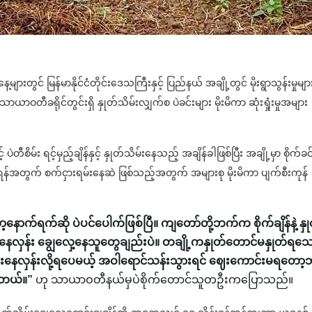
များတွင် မြန်မာနိုင်ငံတိုင်းဒေသကြီးနှင့် ပြည်နယ် အချို့တွင် မိုးရွာသွန်းမှုမျာ
 သာယာဝတီခရိုင်တွင်းရှိ နှုတ်သိမ်းလျှက်စ ပဲခင်းများ မိုးမိကာ ဆုံးရှုံးမှုအများ
စိမ်း ရင့်မှည့်ချိန်နှင့် နှုတ်သိမ်းနေသည့် အချိန်ခါဖြစ်ပြီး အချို့မှာ စိုက်ခင
ှေ့ရန်အတွက် စက်ငှားရမ်းနေဆဲ ဖြစ်သည့်အတွက် အများစု မိုးမိကာ ပျက်စီးကုန်
ာ့နောက်ရက်ဆို ပဲပင်ပေါက်ဖြစ်ပြီ။ ကျတော်တို့ဘက်က စိုက်ချိန်နဲ့ နှု
 နေလှန်း ချွေလှေ့နေသူတွေချည်းပဲ။ တချို့ကနှုတ်တောင်မနှုတ်ရသ
ိပြီးနေလှန်းလို့ရပေမယ့် အဝါရောင်သန်းသွားရင် ဈေးကောင်းမရတော့ဘ
းတယ်။”
ဟု သာယာဝတီနယ်မှပဲစိုက်တောင်သူတဦးကပြောသည်။