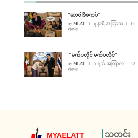
“ဆာဝါဒီစကပ်”
by
MLAT
၅ နာရီ အကြာက
16
views
⁨ ⁨“မက်ပလိုင် မက်ပလိုင်”
by
MLAT
၁ ရက် အကြာက
12
views
သတင်း
MYAELATT