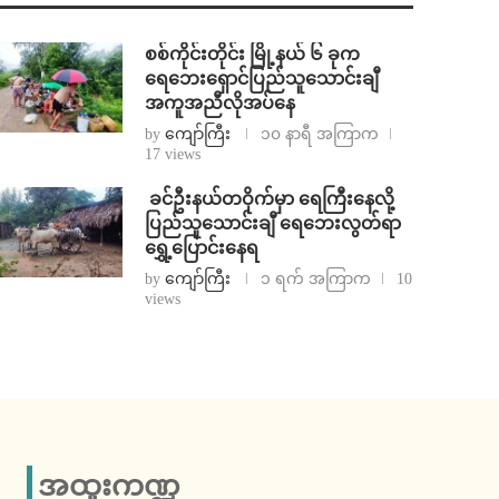
စစ်ကိုင်းတိုင်း မြို့နယ် ၆ ခုက
ရေဘေးရှောင်ပြည်သူသောင်းချီ
အကူအညီလိုအပ်နေ
by
ကျော်ကြီး
၁၀ နာရီ အကြာက
17 views
⁩ ⁨ခင်ဦးနယ်တဝိုက်မှာ ရေကြီးနေလို့
ပြည်သူသောင်းချီ ရေဘေးလွတ်ရာ
ရွှေ့ပြောင်းနေရ
by
ကျော်ကြီး
၁ ရက် အကြာက
10
views
အထူးကဏ္ဍ