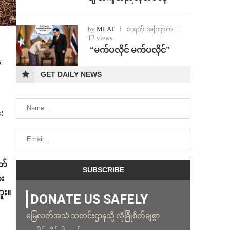
by
MLAT
၁ ရက် အကြာက
12 views
⁨ ⁨“မက်ပလိုင် မက်ပလိုင်”
း
GET DAILY NEWS
်း
တ်
ေး
ူး။
DONATE US SAFELY
မြေလတ်အသံ သတင်းဌာနသို့ လုံခြုံစိတ်ချစွာ