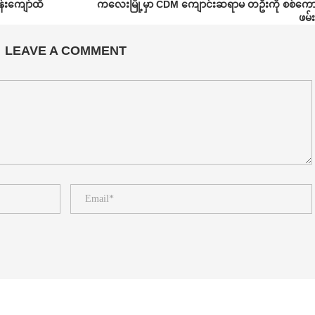
်းကျော်ထိ
ကလေးမြို့မှာ CDM ကျောင်းဆရာမ တဦးကို စစ်ကောင
ဖမ်
LEAVE A COMMENT