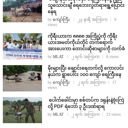
သူသောင်းချီ ရေဘေးလွတ်ရာရွှေ့ပြောင်း
နေရ
by
ကျော်ကြီး
၂၃ နာရီ အကြာက
9
views
ကိုရီးယားက ၈၈၈၈ အကြိုပွဲကို ကိုရီး
ယားအမတ်ကိုယ်တိုင် တက်ရောက်
အားပေးကာ တောင်းဆိုစာများကို လက်ခံ
by
MLAT
၂ ရက် အကြာက
6 views
⁨မိုးများပြီး ချောင်းရေတက်လို့ ကောလင်း
နယ်က ရွာပေါင်း ၁၀၀ ကျော် ရေကြီးနေ
by
ကျော်ကြီး
၂ ရက် အကြာက
17
views
⁩ ⁨ပေါက်ခေါင်းမှာ စစ်တပ်က ဒရုန်းနဲ့ဗုံးကြဲ
လို့ PDF ရဲဘော် ၃ ဦးဒဏ်ရာရ
by
MLAT
၂ ရက် အကြာက
23 views