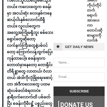
အမတ်
ကလေးသူငယ်တွေဖမ်းသွား
ကိုယ်တိုင်
တယ်။ ကလေးတွေက စခန်း
တက်
မှာ အငယ်ဆုံး လေးနှစ်ကနေ
ရောက်
ဆယ့်ငါးနှစ်လောက်ထိရှိ
အားပေး
ကာ
တယ်။ လူငယ်တွေက
တောင်းဆို
အတွေ့အကြုံမရှိဘူး စစ်ဘေး
စာများကို
ရှောင်တွေဆိုတော့
လက်ခံ
လက်နက်ကြီးတွေနဲ့ပစ်ဝင်
GET DAILY NEWS
တော့ ကြောက်လန့်ထွက်ပြေး
ကုန်တာပေါ့။ စခန်းမှာက
တောထဲမှာနေတော့ တောရိုင်း
တိရိစ္ဆာတွေ လာတယ်၊ ဝံလာ
တယ် အဲဒါကိုလုံခြုံရေးစောင့်
တာ အဲဒီကလေးတွေ ပထမ
ဆုံးပစ်ခတ်ခံရတာပဲ။
နာရီဝက်လောက်ထိ ပစ်ခတ်
DONATE US
ပြီး စခန်းကိုမီးရှို့ ပစ္စည်းတွေ