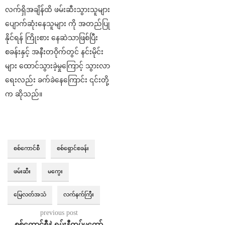
လက်ရှိအချိန်ထိ ဖမ်းဆီးသွားသူများ
ပျောက်ဆုံးနေသူများ ကို အတည်ပြု
နိုင်ရန် ကြိုးစား နေဆဲသာဖြစ်ပြီး
စခန်းနှင့် အနီးတဝိုက်တွင် နင်းမိုင်း
များ ထောင်သွားခဲ့မှုကြောင့် သွားလာ
ရေးလည်း ခက်ခဲနေကြောင်း ၎င်းတို့
က ဆိုသည်။
စစ်ကောင်စီ
စစ်ရှောင်စခန်း
ဖမ်းဆီး
မကွေး
မြေလတ်အသံ
လက်နက်ကြီး
previous post
စစ်ကောင်စီနဲ့ ရှမ်းနီတပ်မတော်