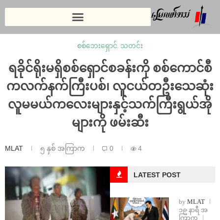
စစ်ဘေးရှောင်
,
သတင်း
ရခိုင်ရိုးမရှိစစ်ရှောင်စခန်းကို စစ်ကောင်စီ
ကလက်နက်ကြီးပစ်၊ လူငယ်တဦးသေဆုံး
လူမမယ်ကလေးများနှင့်သက်ကြီးရွယ်အို
များကို ဖမ်းဆီး
MLAT
၅ နှစ် အကြာက
0
4
LATEST POST
by
MLAT
၁၉ နာရီ အ
ကြာက