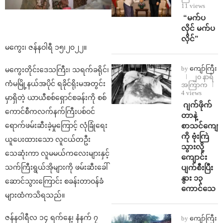
11 views
⁨ ⁨“မက်ပ
လိုင် မက်ပ
လိုင်”
မကွေး၊ ဇန်နဝါရီ ၁၅၊၂၀၂၂။
by
ကျော်ကြီး
မကွေးတိုင်းဒေသကြီး၊ သရက်ခရိုင်၊
၂၀ နာရီ
ကံမမြို့နယ်အပိုင် ရခိုင်ရိုးမအတွင်း
အကြာက
4 views
မှာရှိတဲ့ ယာယီစစ်ရှောင်စခန်းကို စစ်
⁨⁩ ⁨ဂျက်ဖိုက်
ကောင်စီကလက်နက်ကြီးပစ်ဝင်
တာနဲ့
စာသင်ကျောင
ရောက်ဖမ်းဆီးခဲ့မှုကြောင့် လုံခြုံရေး
ကို ဗုံးကြဲ
ယူပေးထားသော လူငယ်တဦး
သွားလို့
သေဆုံးကာ လူမမယ်ကလေးများနှင့်
ကျောင်း
ပျက်စီးပြီး
သက်ကြီးရွယ်အိုများကို ဖမ်းဆီးခေါ်
နွား ၁၃
ဆောင်သွားကြောင်း စခန်းတာဝန်ခံ
ကောင်သေ
များထံကသိရသည်။
ဇန်နဝါရီလ ၁၄ ရက်နေ့၊ နံနက် ၇
by
ကျော်ကြီး