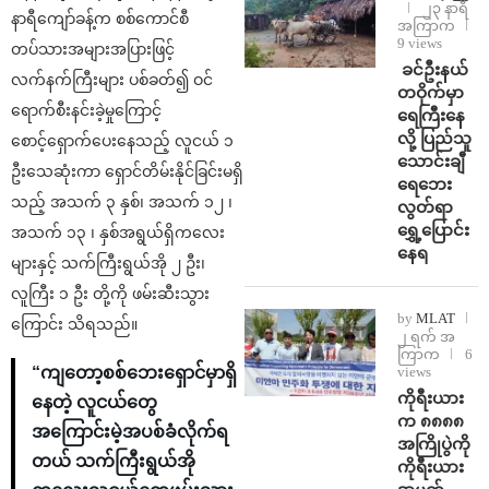
၂၃ နာရီ
နာရီကျော်ခန့်က စစ်ကောင်စီ
အကြာက
9 views
တပ်သားအများအပြားဖြင့်
⁩ ⁨ခင်ဦးနယ်
လက်နက်ကြီးများ ပစ်ခတ်၍ ဝင်
တဝိုက်မှာ
ရောက်စီးနင်းခဲ့မှုကြောင့်
ရေကြီးနေ
လို့ ပြည်သူ
စောင့်ရှောက်ပေးနေသည့် လူငယ် ၁
သောင်းချီ
ဦးသေဆုံးကာ ရှောင်တိမ်းနိုင်ခြင်းမရှိ
ရေဘေး
သည့် အသက် ၃ နှစ်၊ အသက် ၁၂ ၊
လွတ်ရာ
ရွှေ့ပြောင်း
အသက် ၁၃ ၊ နှစ်အရွယ်ရှိကလေး
နေရ
များနှင့် သက်ကြီးရွယ်အို ၂ ဦး၊
လူကြီး ၁ ဦး တို့ကို ဖမ်းဆီးသွား
by
MLAT
ကြောင်း သိရသည်။
၂ ရက် အ
ကြာက
6
views
“ကျတော့စစ်ဘေးရှောင်မှာရှိ
ကိုရီးယား
နေတဲ့ လူငယ်တွေ
က ၈၈၈၈
အကြောင်းမဲ့အပစ်ခံလိုက်ရ
အကြိုပွဲကို
တယ် သက်ကြီးရွယ်အို
ကိုရီးယား