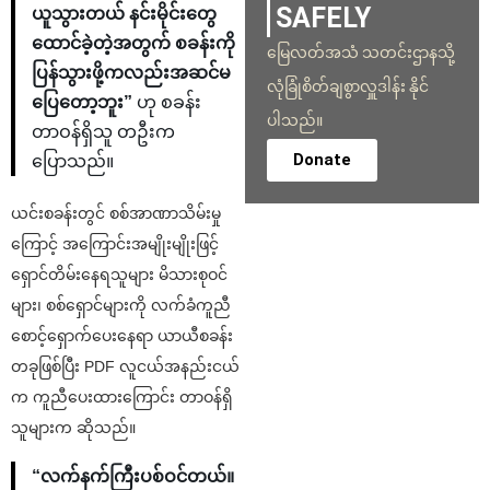
SAFELY
ယူသွားတယ် နင်းမိုင်းတွေ
ထောင်ခဲ့တဲ့အတွက် စခန်းကို
မြေလတ်အသံ သတင်းဌာနသို့
ပြန်သွားဖို့ကလည်းအဆင်မ
လုံခြုံစိတ်ချစွာလှူဒါန်း နိုင်
ပြေတော့ဘူး”
ဟု စခန်း
ပါသည်။
တာဝန်ရှိသူ တဦးက
Donate
ပြောသည်။
ယင်းစခန်းတွင် စစ်အာဏာသိမ်းမှု
ကြောင့် အကြောင်းအမျိုးမျိုးဖြင့်
ရှောင်တိမ်းနေရသူများ မိသားစုဝင်
များ၊ စစ်ရှောင်များကို လက်ခံကူညီ
စောင့်ရှောက်ပေးနေရာ ယာယီစခန်း
တခုဖြစ်ပြီး PDF လူငယ်အနည်းငယ်
က ကူညီပေးထားကြောင်း တာဝန်ရှိ
သူများက ဆိုသည်။
“လက်နက်ကြီးပစ်ဝင်တယ်။