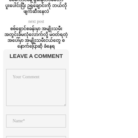
ပူးပေါင်းပြီး ဥရုချောင်းကို ဘယ်လို
ဖျက်ဆီးနေလဲ
next post
စစ်ရှောင်စခန်းမှာ အမျိုးသမီး
အတွင်းခံမလုံလောက်လို့ မဝတ်ရတဲ့
အပေါ်မှာ အမျိုးသမီးငယ်တွေ စ
နောက်ပြောဆို ခံနေရ
LEAVE A COMMENT