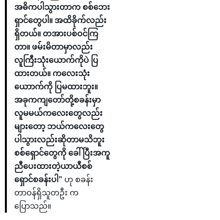
အဓိကပါသွားတာက စစ်ဘေး
ရှာင်တွေပါ။ အထိခိုက်လည်း
ရှိတယ်။ တအားပစ်ဝင်ကြ
တာ။ ဖမ်းမိတာမှာလည်း
လူကြီးသုံးယောက်ကိုပဲ ပြ
ထားတယ်။ ကလေးသုံး
ယောာက်ကို ပြမထားဘူး။
အခုကကျတော်တို့စခန်းမှာ
လူမမယ်ကလေးတွေလည်း
များတော့ ဘယ်ကလေးတွေ
ပါသွားလည်းဆိုတာမသိဘူး
စစ်ရှောင်တွေကို ခေါ်ပြီးအကူ
ညီပေးထားတဲ့ယာယီစစ်
ရှောင်စခန်းပါ”
ဟု စခန်း
တာဝန်ရှိသူတဦး က
ပြောသည်။