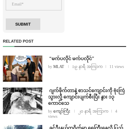
RELATED POST
⁨ ⁨“မက်ပလိုင် မက်ပလိုင်”
by
MLAT
၁၉ နာရီ အကြာက
11 views
⁨⁩ ⁨ဂျက်ဖိုက်တာနဲ့ စာသင်ကျောင်းကို ဗုံးကြဲ
သွားလို့ ကျောင်းပျက်စီးပြီး နွား ၁၃
ကောင်သေ
by
ကျော်ကြီး
၂၀ နာရီ အကြာက
4
views
⁩ ⁨ခင်ဦးနယ်တဝိုက်မှာ ရေကြီးနေလို့ ပြည်